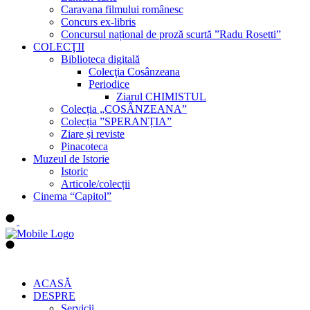
Caravana filmului românesc
Concurs ex-libris
Concursul național de proză scurtă ”Radu Rosetti”
COLECŢII
Biblioteca digitală
Colecţia Cosânzeana
Periodice
Ziarul CHIMISTUL
Colecția „COSÂNZEANA”
Colecția ”SPERANȚIA”
Ziare și reviste
Pinacoteca
Muzeul de Istorie
Istoric
Articole/colecții
Cinema “Capitol”
ACASĂ
DESPRE
Servicii