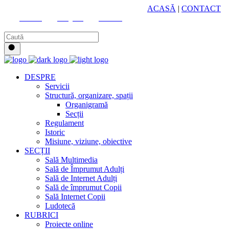
HUB CULTURAL ZONAL
ACASĂ
|
CONTACT
Youtube
Instagram
Facebook
DESPRE
Servicii
Structură, organizare, spații
Organigramă
Secții
Regulament
Istoric
Misiune, viziune, obiective
SECȚII
Sală Multimedia
Sală de Împrumut Adulți
Sală de Internet Adulți
Sală de împrumut Copii
Sală Internet Copii
Ludotecă
RUBRICI
Proiecte online