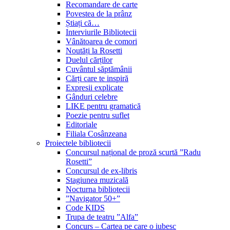
Recomandare de carte
Povestea de la prânz
Știați că…
Interviurile Bibliotecii
Vânătoarea de comori
Noutăți la Rosetti
Duelul cărților
Cuvântul săptămânii
Cărți care te inspiră
Expresii explicate
Gânduri celebre
LIKE pentru gramatică
Poezie pentru suflet
Editoriale
Filiala Cosânzeana
Proiectele bibliotecii
Concursul național de proză scurtă ”Radu
Rosetti”
Concursul de ex-libris
Stagiunea muzicală
Nocturna bibliotecii
”Navigator 50+”
Code KIDS
Trupa de teatru ”Alfa”
Concurs – Cartea pe care o iubesc