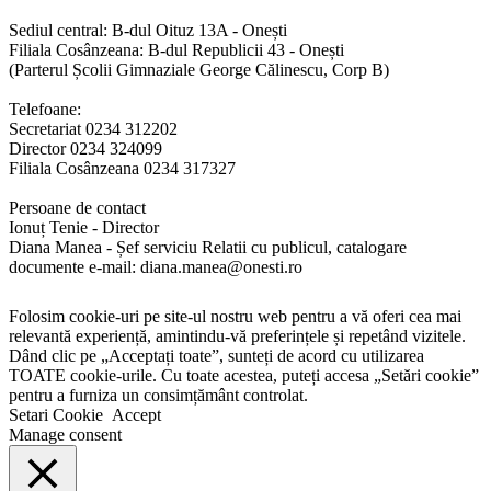
Sediul central: B-dul Oituz 13A - Onești
Filiala Cosânzeana: B-dul Republicii 43 - Onești
(Parterul Școlii Gimnaziale George Călinescu, Corp B)
Telefoane:
Secretariat 0234 312202
Director 0234 324099
Filiala Cosânzeana 0234 317327
Persoane de contact
Ionuț Tenie - Director
Diana Manea - Șef serviciu Relatii cu publicul, catalogare
documente e-mail: diana.manea@onesti.ro
Folosim cookie-uri pe site-ul nostru web pentru a vă oferi cea mai
relevantă experiență, amintindu-vă preferințele și repetând vizitele.
Dând clic pe „Acceptați toate”, sunteți de acord cu utilizarea
TOATE cookie-urile. Cu toate acestea, puteți accesa „Setări cookie”
pentru a furniza un consimțământ controlat.
Setari Cookie
Accept
Manage consent