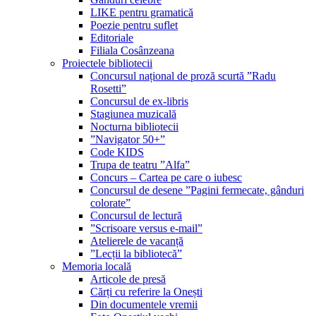
LIKE pentru gramatică
Poezie pentru suflet
Editoriale
Filiala Cosânzeana
Proiectele bibliotecii
Concursul național de proză scurtă ”Radu
Rosetti”
Concursul de ex-libris
Stagiunea muzicală
Nocturna bibliotecii
”Navigator 50+”
Code KIDS
Trupa de teatru ”Alfa”
Concurs – Cartea pe care o iubesc
Concursul de desene ”Pagini fermecate, gânduri
colorate”
Concursul de lectură
”Scrisoare versus e-mail”
Atelierele de vacanță
”Lecții la bibliotecă”
Memoria locală
Articole de presă
Cărți cu referire la Onești
Din documentele vremii