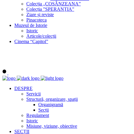
Colecția „COSÂNZEANA”
Colecția ”SPERANȚIA”
Ziare și reviste
Pinacoteca
Muzeul de Istorie
Istoric
Articole/colecții
Cinema “Capitol”
DESPRE
Servicii
Structură, organizare, spații
Organigramă
Secții
Regulament
Istoric
Misiune, viziune, obiective
SECȚII