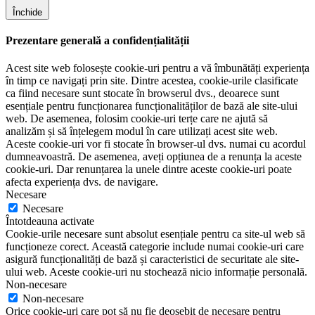
Închide
Prezentare generală a confidențialității
Acest site web folosește cookie-uri pentru a vă îmbunătăți experiența
în timp ce navigați prin site. Dintre acestea, cookie-urile clasificate
ca fiind necesare sunt stocate în browserul dvs., deoarece sunt
esențiale pentru funcționarea funcționalităților de bază ale site-ului
web. De asemenea, folosim cookie-uri terțe care ne ajută să
analizăm și să înțelegem modul în care utilizați acest site web.
Aceste cookie-uri vor fi stocate în browser-ul dvs. numai cu acordul
dumneavoastră. De asemenea, aveți opțiunea de a renunța la aceste
cookie-uri. Dar renunțarea la unele dintre aceste cookie-uri poate
afecta experiența dvs. de navigare.
Necesare
Necesare
Întotdeauna activate
Cookie-urile necesare sunt absolut esențiale pentru ca site-ul web să
funcționeze corect. Această categorie include numai cookie-uri care
asigură funcționalități de bază și caracteristici de securitate ale site-
ului web. Aceste cookie-uri nu stochează nicio informație personală.
Non-necesare
Non-necesare
Orice cookie-uri care pot să nu fie deosebit de necesare pentru