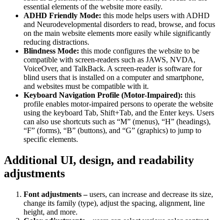
essential elements of the website more easily.
ADHD Friendly Mode:
this mode helps users with ADHD
and Neurodevelopmental disorders to read, browse, and focus
on the main website elements more easily while significantly
reducing distractions.
Blindness Mode:
this mode configures the website to be
compatible with screen-readers such as JAWS, NVDA,
VoiceOver, and TalkBack. A screen-reader is software for
blind users that is installed on a computer and smartphone,
and websites must be compatible with it.
Keyboard Navigation Profile (Motor-Impaired):
this
profile enables motor-impaired persons to operate the website
using the keyboard Tab, Shift+Tab, and the Enter keys. Users
can also use shortcuts such as “M” (menus), “H” (headings),
“F” (forms), “B” (buttons), and “G” (graphics) to jump to
specific elements.
Additional UI, design, and readability
adjustments
Font adjustments –
users, can increase and decrease its size,
change its family (type), adjust the spacing, alignment, line
height, and more.