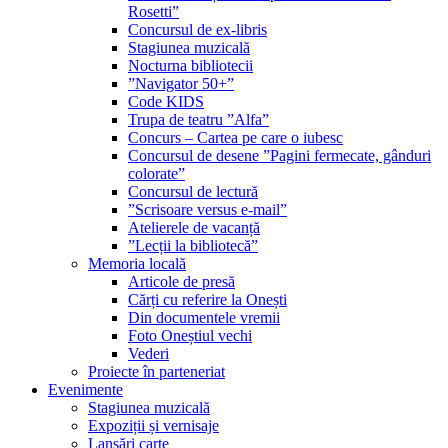
Rosetti”
Concursul de ex-libris
Stagiunea muzicală
Nocturna bibliotecii
”Navigator 50+”
Code KIDS
Trupa de teatru ”Alfa”
Concurs – Cartea pe care o iubesc
Concursul de desene ”Pagini fermecate, gânduri
colorate”
Concursul de lectură
”Scrisoare versus e-mail”
Atelierele de vacanță
”Lecții la bibliotecă”
Memoria locală
Articole de presă
Cărți cu referire la Onești
Din documentele vremii
Foto Oneștiul vechi
Vederi
Proiecte în parteneriat
Evenimente
Stagiunea muzicală
Expoziții și vernisaje
Lansări carte