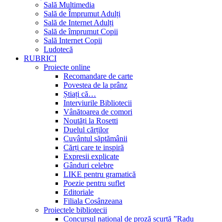
Sală Multimedia
Sală de Împrumut Adulți
Sală de Internet Adulți
Sală de împrumut Copii
Sală Internet Copii
Ludotecă
RUBRICI
Proiecte online
Recomandare de carte
Povestea de la prânz
Știați că…
Interviurile Bibliotecii
Vânătoarea de comori
Noutăți la Rosetti
Duelul cărților
Cuvântul săptămânii
Cărți care te inspiră
Expresii explicate
Gânduri celebre
LIKE pentru gramatică
Poezie pentru suflet
Editoriale
Filiala Cosânzeana
Proiectele bibliotecii
Concursul național de proză scurtă ”Radu