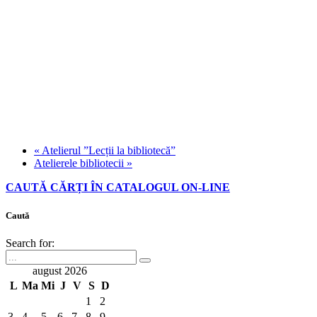
«
Atelierul ”Lecții la bibliotecă”
Atelierele bibliotecii
»
CAUTĂ CĂRȚI ÎN CATALOGUL ON-LINE
Caută
Search for:
august 2026
L
Ma
Mi
J
V
S
D
1
2
3
4
5
6
7
8
9