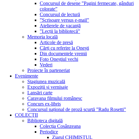
Concursul de desene ”Pagini fermecate, gânduri
colorate”
Concursul de lectură
”Scrisoare versus e-mail”
Atelierele de vacanță
”Lecții la bibliotecă”
Memoria locală
Articole de presă
Cărți cu referire la Onești
Din documentele vremii
Foto Oneștiul vechi
Vederi
Proiecte în parteneriat
Evenimente
Stagiunea muzicală
Expoziții și vernisaje
Lansări carte
Caravana filmului românesc
Concurs ex-libris
Concursul național de proză scurtă ”Radu Rosetti”
COLECŢII
Biblioteca digitală
Colecţia Cosânzeana
Periodice
Ziarul CHIMISTUL