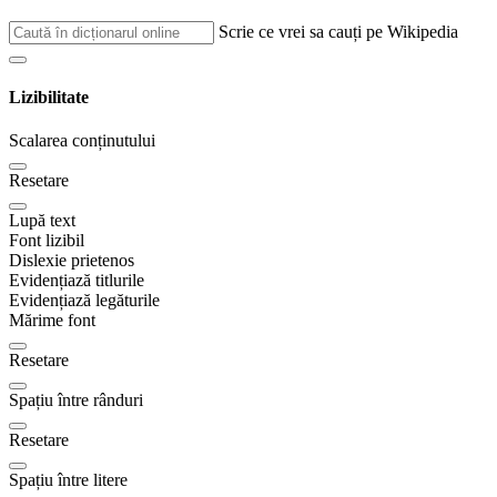
Scrie ce vrei sa cauți pe Wikipedia
Lizibilitate
Scalarea conținutului
Resetare
Lupă text
Font lizibil
Dislexie prietenos
Evidențiază titlurile
Evidențiază legăturile
Mărime font
Resetare
Spațiu între rânduri
Resetare
Spațiu între litere