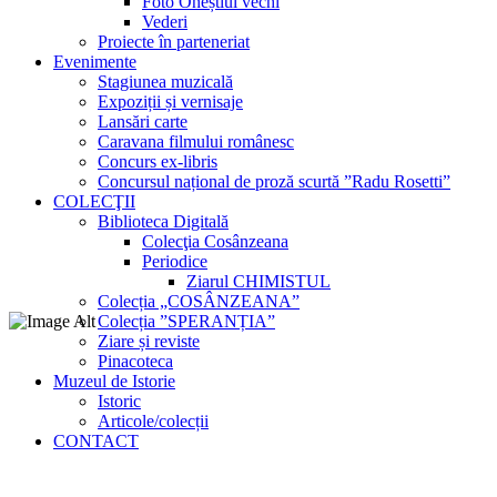
Foto Oneștiul vechi
Vederi
Proiecte în parteneriat
Evenimente
Stagiunea muzicală
Expoziții și vernisaje
Lansări carte
Caravana filmului românesc
Concurs ex-libris
Concursul național de proză scurtă ”Radu Rosetti”
COLECŢII
Biblioteca Digitală
Colecţia Cosânzeana
Periodice
Ziarul CHIMISTUL
Colecția „COSÂNZEANA”
Colecția ”SPERANȚIA”
Ziare și reviste
Pinacoteca
Muzeul de Istorie
Istoric
Articole/colecții
CONTACT