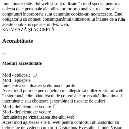
funcționarea site-ului web și sunt utilizate în mod special pentru a
colecta date personale ale utilizatorilor prin analize, reclame, alte
conținuturi încorporate sunt denumite cookie-uri ne-necesare. Este
obligatoriu să obțineți consimțământul utilizatorului înainte de a rula
aceste cookie-uri pe site-ul dvs. web.
SALVEAZĂ ȘI ACCEPTĂ
Accesibilitate
Moduri accesiblitate
Mod - epilepsie
Mod - epilepsie
Îndepărtează culoarea și elimină clipirile
Acest mod permite persoanelor cu epilepsie să utilizeze site-ul web
în siguranță, eliminând riscul de convulsii care rezultă din animații
intermitente sau clipitoare și combinații riscante de culori
Mod - deficiențe de vedere
Mod - deficiențe de vedere
Îmbunătățește vizualizarea site-ului web
Acest mod ajustează site-ul web pentru confortul utilizatorilor cu
deficiențe de vedere, cum ar fi Degrading Eyesight, Tunnel Vision,