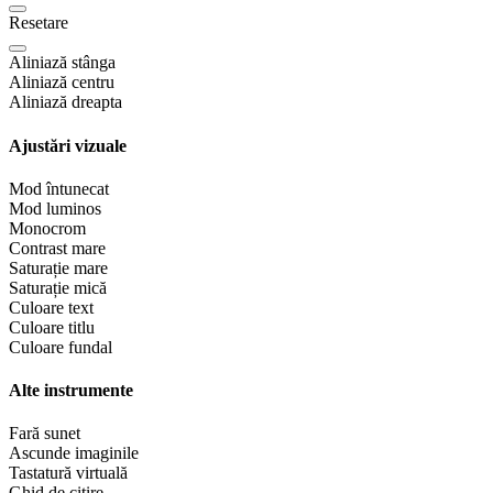
Resetare
Aliniază stânga
Aliniază centru
Aliniază dreapta
Ajustări vizuale
Mod întunecat
Mod luminos
Monocrom
Contrast mare
Saturație mare
Saturație mică
Culoare text
Culoare titlu
Culoare fundal
Alte instrumente
Fară sunet
Ascunde imaginile
Tastatură virtuală
Ghid de citire