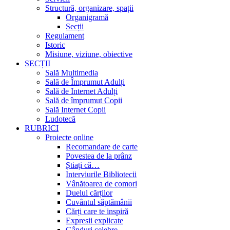
Structură, organizare, spații
Organigramă
Secții
Regulament
Istoric
Misiune, viziune, obiective
SECȚII
Sală Multimedia
Sală de Împrumut Adulți
Sală de Internet Adulți
Sală de împrumut Copii
Sală Internet Copii
Ludotecă
RUBRICI
Proiecte online
Recomandare de carte
Povestea de la prânz
Știați că…
Interviurile Bibliotecii
Vânătoarea de comori
Duelul cărților
Cuvântul săptămânii
Cărți care te inspiră
Expresii explicate
Gânduri celebre