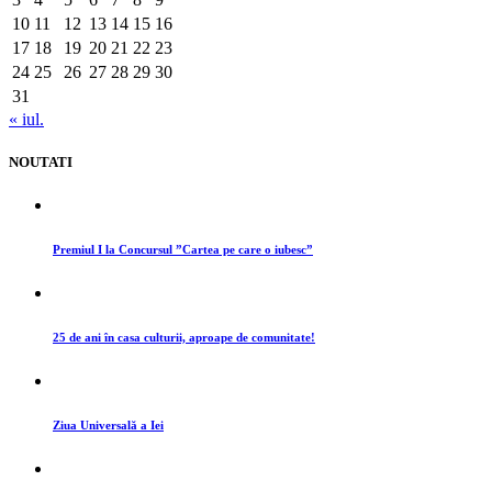
10
11
12
13
14
15
16
17
18
19
20
21
22
23
24
25
26
27
28
29
30
31
« iul.
NOUTATI
Premiul I la Concursul ”Cartea pe care o iubesc”
25 de ani în casa culturii, aproape de comunitate!
Ziua Universală a Iei