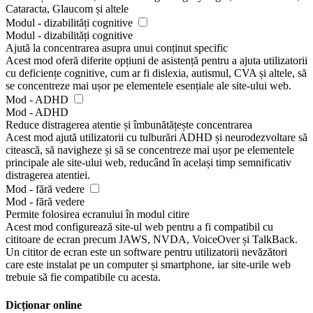
Cataracta, Glaucom și altele
Modul - dizabilități cognitive
Modul - dizabilități cognitive
Ajută la concentrarea asupra unui conținut specific
Acest mod oferă diferite opțiuni de asistență pentru a ajuta utilizatorii
cu deficiențe cognitive, cum ar fi dislexia, autismul, CVA și altele, să
se concentreze mai ușor pe elementele esențiale ale site-ului web.
Mod - ADHD
Mod - ADHD
Reduce distragerea atentie și îmbunătățește concentrarea
Acest mod ajută utilizatorii cu tulburări ADHD și neurodezvoltare să
citească, să navigheze și să se concentreze mai ușor pe elementele
principale ale site-ului web, reducând în același timp semnificativ
distragerea atentiei.
Mod - fără vedere
Mod - fără vedere
Permite folosirea ecranului în modul citire
Acest mod configurează site-ul web pentru a fi compatibil cu
cititoare de ecran precum JAWS, NVDA, VoiceOver și TalkBack.
Un cititor de ecran este un software pentru utilizatorii nevăzători
care este instalat pe un computer și smartphone, iar site-urile web
trebuie să fie compatibile cu acesta.
Dicționar online