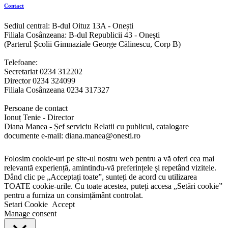
Contact
Sediul central: B-dul Oituz 13A - Onești
Filiala Cosânzeana: B-dul Republicii 43 - Onești
(Parterul Școlii Gimnaziale George Călinescu, Corp B)
Telefoane:
Secretariat 0234 312202
Director 0234 324099
Filiala Cosânzeana 0234 317327
Persoane de contact
Ionuț Tenie - Director
Diana Manea - Șef serviciu Relatii cu publicul, catalogare
documente e-mail: diana.manea@onesti.ro
Folosim cookie-uri pe site-ul nostru web pentru a vă oferi cea mai
relevantă experiență, amintindu-vă preferințele și repetând vizitele.
Dând clic pe „Acceptați toate”, sunteți de acord cu utilizarea
TOATE cookie-urile. Cu toate acestea, puteți accesa „Setări cookie”
pentru a furniza un consimțământ controlat.
Setari Cookie
Accept
Manage consent