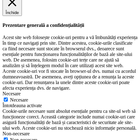
Închide
Prezentare generală a confidențialității
Acest site web folosește cookie-uri pentru a vă îmbunătăți experiența
în timp ce navigați prin site. Dintre acestea, cookie-urile clasificate
ca fiind necesare sunt stocate în browserul dvs., deoarece sunt
esențiale pentru funcționarea funcționalităților de bază ale site-ului
web. De asemenea, folosim cookie-uri terțe care ne ajută să
analizăm și să înțelegem modul în care utilizați acest site web.
Aceste cookie-uri vor fi stocate în browser-ul dvs. numai cu acordul
dumneavoastră. De asemenea, aveți opțiunea de a renunța la aceste
cookie-uri. Dar renunțarea la unele dintre aceste cookie-uri poate
afecta experiența dvs. de navigare.
Necesare
Necesare
Întotdeauna activate
Cookie-urile necesare sunt absolut esențiale pentru ca site-ul web să
funcționeze corect. Această categorie include numai cookie-uri care
asigură funcționalități de bază și caracteristici de securitate ale site-
ului web. Aceste cookie-uri nu stochează nicio informație personală.
Non-necesare
Non-necesare