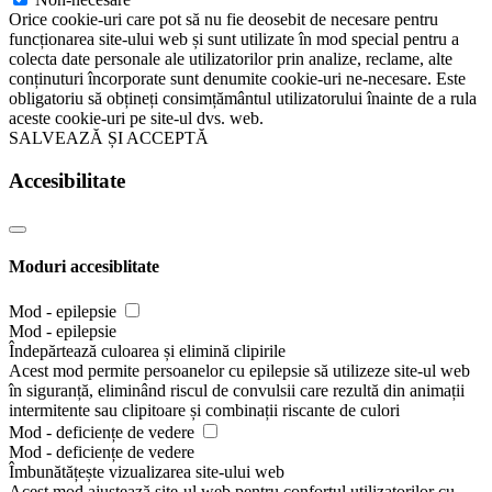
Orice cookie-uri care pot să nu fie deosebit de necesare pentru
funcționarea site-ului web și sunt utilizate în mod special pentru a
colecta date personale ale utilizatorilor prin analize, reclame, alte
conținuturi încorporate sunt denumite cookie-uri ne-necesare. Este
obligatoriu să obțineți consimțământul utilizatorului înainte de a rula
aceste cookie-uri pe site-ul dvs. web.
SALVEAZĂ ȘI ACCEPTĂ
Accesibilitate
Moduri accesiblitate
Mod - epilepsie
Mod - epilepsie
Îndepărtează culoarea și elimină clipirile
Acest mod permite persoanelor cu epilepsie să utilizeze site-ul web
în siguranță, eliminând riscul de convulsii care rezultă din animații
intermitente sau clipitoare și combinații riscante de culori
Mod - deficiențe de vedere
Mod - deficiențe de vedere
Îmbunătățește vizualizarea site-ului web
Acest mod ajustează site-ul web pentru confortul utilizatorilor cu