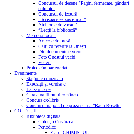
Concursul de desene ”Pagini fermecate, gânduri
colorate”
Concursul de lectură
”Scrisoare versus e-mail”
Atelierele de vacanță
”Lecții la bibliotecă”
Memoria locală
Articole de presă
Cărți cu referire la Onești
Din documentele vremii
Foto Oneștiul vechi
Vederi
Proiecte în parteneriat
Evenimente
Stagiunea muzicală
Expoziții și vernisaje
Lansări carte
Caravana filmului românesc
Concurs ex-libris
Concursul național de proză scurtă ”Radu Rosetti”
COLECŢII
Biblioteca digitală
Colecţia Cosânzeana
Periodice
Ziarul CHIMISTUL