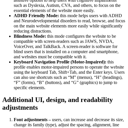
assistive options to help users with cognitive impairments
such as Dyslexia, Autism, CVA, and others, to focus on the
essential elements of the website more easily.
ADHD Friendly Mode:
this mode helps users with ADHD
and Neurodevelopmental disorders to read, browse, and focus
on the main website elements more easily while significantly
reducing distractions.
Blindness Mode:
this mode configures the website to be
compatible with screen-readers such as JAWS, NVDA,
VoiceOver, and TalkBack. A screen-reader is software for
blind users that is installed on a computer and smartphone,
and websites must be compatible with it.
Keyboard Navigation Profile (Motor-Impaired):
this
profile enables motor-impaired persons to operate the website
using the keyboard Tab, Shift+Tab, and the Enter keys. Users
can also use shortcuts such as “M” (menus), “H” (headings),
“F” (forms), “B” (buttons), and “G” (graphics) to jump to
specific elements.
Additional UI, design, and readability
adjustments
Font adjustments –
users, can increase and decrease its size,
change its family (type), adjust the spacing, alignment, line