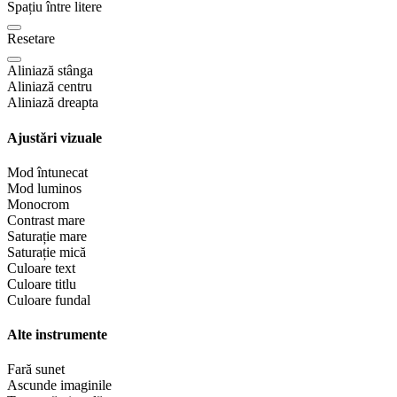
Spațiu între litere
Resetare
Aliniază stânga
Aliniază centru
Aliniază dreapta
Ajustări vizuale
Mod întunecat
Mod luminos
Monocrom
Contrast mare
Saturație mare
Saturație mică
Culoare text
Culoare titlu
Culoare fundal
Alte instrumente
Fară sunet
Ascunde imaginile