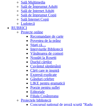
Sală Multimedia
Sală de Împrumut Adulți
Sală de Internet Adulți
Sală de împrumut Copii
Sală Internet Copii
Ludotecă
RUBRICI
Proiecte online
Recomandare de carte
Povestea de la prânz
Știați că…
Interviurile Bibliotecii
Vânătoarea de comori
Noutăți la Rosetti
Duelul cărților
Cuvântul săptămânii
Cărți care te inspiră
Expresii explicate
Gânduri celebre
LIKE pentru gramatică
Poezie pentru suflet
Editoriale
Filiala Cosânzeana
Proiectele bibliotecii
Concursul național de proză scurtă ”Radu