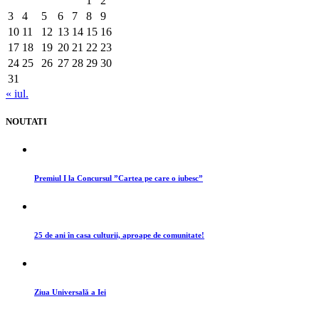
1
2
3
4
5
6
7
8
9
10
11
12
13
14
15
16
17
18
19
20
21
22
23
24
25
26
27
28
29
30
31
« iul.
NOUTATI
Premiul I la Concursul ”Cartea pe care o iubesc”
25 de ani în casa culturii, aproape de comunitate!
Ziua Universală a Iei