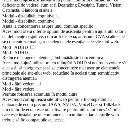
deficiențe de vedere, cum ar fi Degrading Eyesight, Tunnel Vision,
Cataracta, Glaucom și altele
Modul - dizabilități cognitive
Modul - dizabilități cognitive
Ajută la concentrarea asupra unui conținut specific
Acest mod oferă diferite opțiuni de asistență pentru a ajuta utilizatorii
cu deficiențe cognitive, cum ar fi dislexia, autismul, CVA și altele, să
se concentreze mai ușor pe elementele esențiale ale site-ului web.
Mod - ADHD
Mod - ADHD
Reduce distragerea atentie și îmbunătățește concentrarea
Acest mod ajută utilizatorii cu tulburări ADHD și neurodezvoltare să
citească, să navigheze și să se concentreze mai ușor pe elementele
principale ale site-ului web, reducând în același timp semnificativ
distragerea atentiei.
Mod - fără vedere
Mod - fără vedere
Permite folosirea ecranului în modul citire
Acest mod configurează site-ul web pentru a fi compatibil cu
cititoare de ecran precum JAWS, NVDA, VoiceOver și TalkBack.
Un cititor de ecran este un software pentru utilizatorii nevăzători
care este instalat pe un computer și smartphone, iar site-urile web
trebuie să fie compatibile cu acesta.