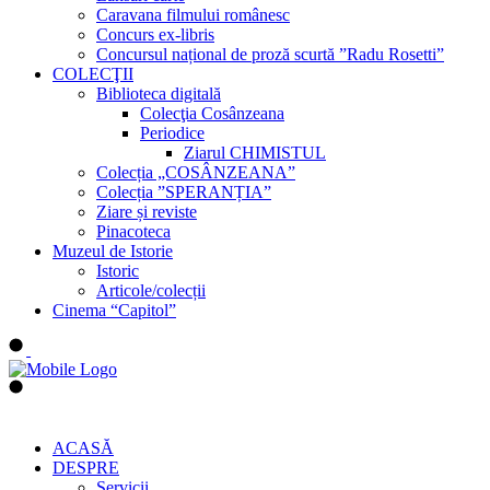
Caravana filmului românesc
Concurs ex-libris
Concursul național de proză scurtă ”Radu Rosetti”
COLECŢII
Biblioteca digitală
Colecţia Cosânzeana
Periodice
Ziarul CHIMISTUL
Colecția „COSÂNZEANA”
Colecția ”SPERANȚIA”
Ziare și reviste
Pinacoteca
Muzeul de Istorie
Istoric
Articole/colecții
Cinema “Capitol”
ACASĂ
DESPRE
Servicii