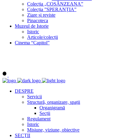
Colecția „COSÂNZEANA”
Colecția ”SPERANȚIA”
Ziare și reviste
Pinacoteca
Muzeul de Istorie
Istoric
Articole/colecții
Cinema “Capitol”
DESPRE
Servicii
Structură, organizare, spații
Organigramă
Secții
Regulament
Istoric
Misiune, viziune, obiective
SECȚII