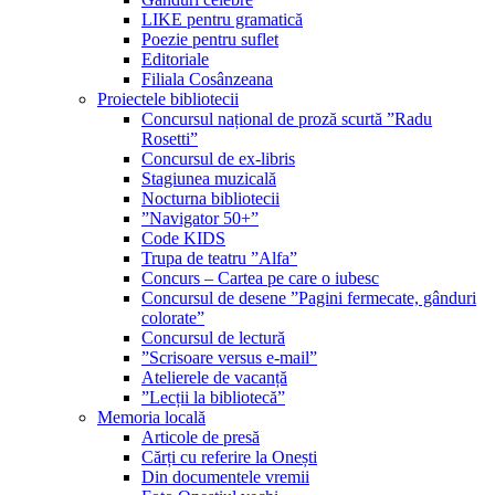
LIKE pentru gramatică
Poezie pentru suflet
Editoriale
Filiala Cosânzeana
Proiectele bibliotecii
Concursul național de proză scurtă ”Radu
Rosetti”
Concursul de ex-libris
Stagiunea muzicală
Nocturna bibliotecii
”Navigator 50+”
Code KIDS
Trupa de teatru ”Alfa”
Concurs – Cartea pe care o iubesc
Concursul de desene ”Pagini fermecate, gânduri
colorate”
Concursul de lectură
”Scrisoare versus e-mail”
Atelierele de vacanță
”Lecții la bibliotecă”
Memoria locală
Articole de presă
Cărți cu referire la Onești
Din documentele vremii