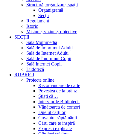
Structură, organizare, spații
Organigramă
Secții
Regulament
Istoric
Misiune, viziune, obiective
SECȚII
Sală Multimedia
Sală de Împrumut Adulți
Sală de Internet Adulți
Sală de împrumut Copii
Sală Internet Copii
Ludotecă
RUBRICI
Proiecte online
Recomandare de carte
Povestea de la prânz
Știați că…
Interviurile Bibliotecii
Vânătoarea de comori
Duelul cărților
Cuvântul săptămânii
Cărți care te inspiră
Expresii explicate
Gânduri celebre