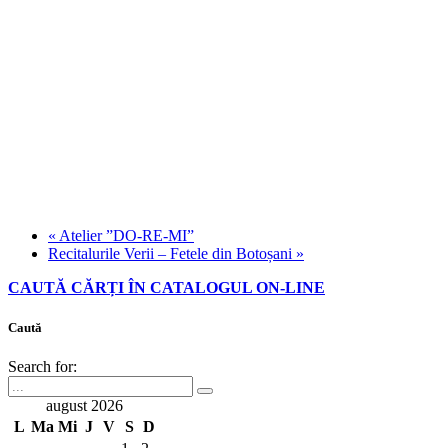
«
Atelier ”DO-RE-MI”
Recitalurile Verii – Fetele din Botoșani
»
CAUTĂ CĂRȚI ÎN CATALOGUL ON-LINE
Caută
Search for:
august 2026
L
Ma
Mi
J
V
S
D