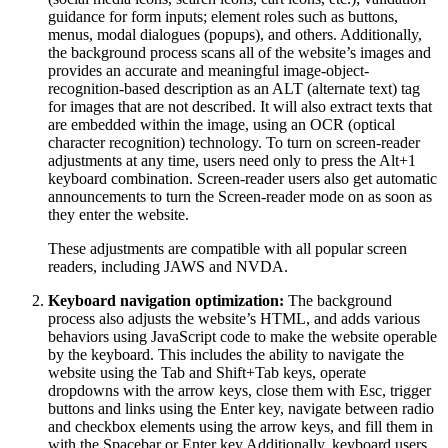
guidance for form inputs; element roles such as buttons,
menus, modal dialogues (popups), and others. Additionally,
the background process scans all of the website’s images and
provides an accurate and meaningful image-object-
recognition-based description as an ALT (alternate text) tag
for images that are not described. It will also extract texts that
are embedded within the image, using an OCR (optical
character recognition) technology. To turn on screen-reader
adjustments at any time, users need only to press the Alt+1
keyboard combination. Screen-reader users also get automatic
announcements to turn the Screen-reader mode on as soon as
they enter the website.
These adjustments are compatible with all popular screen
readers, including JAWS and NVDA.
Keyboard navigation optimization:
The background
process also adjusts the website’s HTML, and adds various
behaviors using JavaScript code to make the website operable
by the keyboard. This includes the ability to navigate the
website using the Tab and Shift+Tab keys, operate
dropdowns with the arrow keys, close them with Esc, trigger
buttons and links using the Enter key, navigate between radio
and checkbox elements using the arrow keys, and fill them in
with the Spacebar or Enter key.Additionally, keyboard users