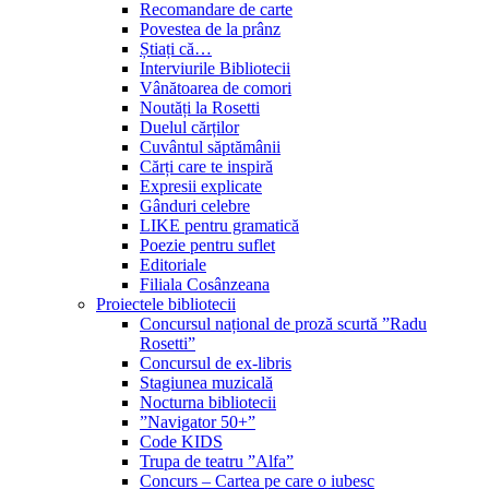
Recomandare de carte
Povestea de la prânz
Știați că…
Interviurile Bibliotecii
Vânătoarea de comori
Noutăți la Rosetti
Duelul cărților
Cuvântul săptămânii
Cărți care te inspiră
Expresii explicate
Gânduri celebre
LIKE pentru gramatică
Poezie pentru suflet
Editoriale
Filiala Cosânzeana
Proiectele bibliotecii
Concursul național de proză scurtă ”Radu
Rosetti”
Concursul de ex-libris
Stagiunea muzicală
Nocturna bibliotecii
”Navigator 50+”
Code KIDS
Trupa de teatru ”Alfa”
Concurs – Cartea pe care o iubesc