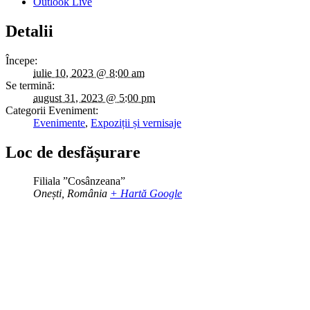
Outlook Live
Detalii
Începe:
iulie 10, 2023 @ 8:00 am
Se termină:
august 31, 2023 @ 5:00 pm
Categorii Eveniment:
Evenimente
,
Expoziții și vernisaje
Loc de desfășurare
Filiala ”Cosânzeana”
Onești
,
România
+ Hartă Google