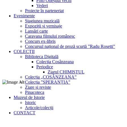
Foto Oneștiul vechi
Vederi
Proiecte în parteneriat
Evenimente
Stagiunea muzicală
Expoziții și vernisaje
Lansări carte
Caravana filmului românesc
Concurs ex-libris
Concursul național de proză scurtă ”Radu Rosetti”
COLECŢII
Biblioteca Digitală
Colecţia Cosânzeana
Periodice
Ziarul CHIMISTUL
Colecția „COSÂNZEANA”
Colecția ”SPERANȚIA”
Ziare și reviste
Pinacoteca
Muzeul de Istorie
Istoric
Articole/colecții
CONTACT