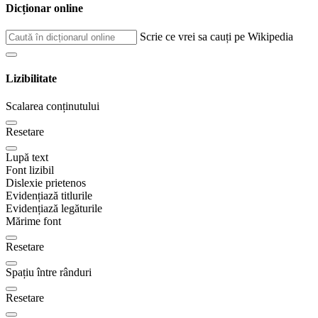
Dicționar online
Scrie ce vrei sa cauți pe Wikipedia
Lizibilitate
Scalarea conținutului
Resetare
Lupă text
Font lizibil
Dislexie prietenos
Evidențiază titlurile
Evidențiază legăturile
Mărime font
Resetare
Spațiu între rânduri
Resetare