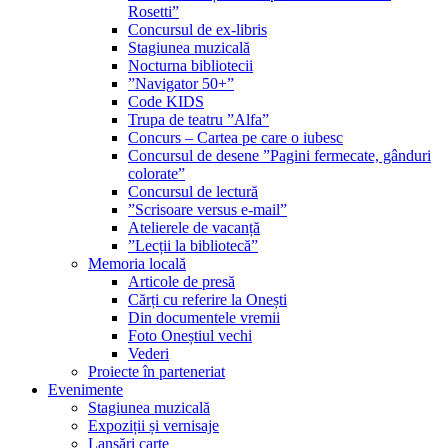
Rosetti”
Concursul de ex-libris
Stagiunea muzicală
Nocturna bibliotecii
”Navigator 50+”
Code KIDS
Trupa de teatru ”Alfa”
Concurs – Cartea pe care o iubesc
Concursul de desene ”Pagini fermecate, gânduri
colorate”
Concursul de lectură
”Scrisoare versus e-mail”
Atelierele de vacanță
”Lecții la bibliotecă”
Memoria locală
Articole de presă
Cărți cu referire la Onești
Din documentele vremii
Foto Oneștiul vechi
Vederi
Proiecte în parteneriat
Evenimente
Stagiunea muzicală
Expoziții și vernisaje
Lansări carte