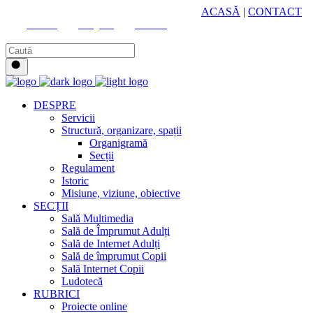
HUB CULTURAL ZONAL
ACASĂ
|
CONTACT
Youtube
Instagram
Facebook
DESPRE
Servicii
Structură, organizare, spații
Organigramă
Secții
Regulament
Istoric
Misiune, viziune, obiective
SECȚII
Sală Multimedia
Sală de Împrumut Adulți
Sală de Internet Adulți
Sală de împrumut Copii
Sală Internet Copii
Ludotecă
RUBRICI
Proiecte online