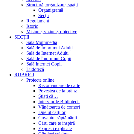
Structură, organizare, spații
Organigramă
Secții
Regulament
Istoric
Misiune, viziune, obiective
SECȚII
Sală Multimedia
Sală de Împrumut Adulți
Sală de Internet Adulți
Sală de împrumut Copii
Sală Internet Copii
Ludotecă
RUBRICI
Proiecte online
Recomandare de carte
Povestea de la prânz
Știați că…
Interviurile Bibliotecii
Vânătoarea de comori
Duelul cărților
Cuvântul săptămânii
Cărți care te inspiră
Expresii explicate
Gânduri celebre