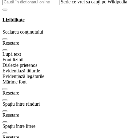
Scrie ce vrei sa cauți pe Wikipedia
Lizibilitate
Scalarea conținutului
Resetare
Lupă text
Font lizibil
Dislexie prietenos
Evidențiază titlurile
Evidențiază legăturile
Mărime font
Resetare
Spațiu între rânduri
Resetare
Spațiu între litere
Resetare