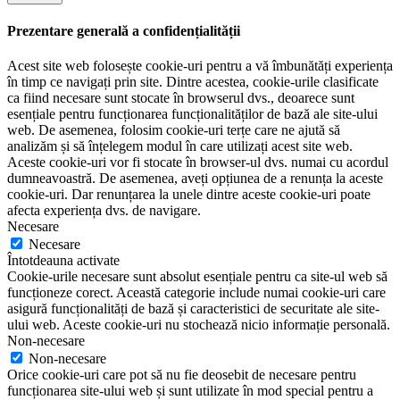
Prezentare generală a confidențialității
Acest site web folosește cookie-uri pentru a vă îmbunătăți experiența
în timp ce navigați prin site. Dintre acestea, cookie-urile clasificate
ca fiind necesare sunt stocate în browserul dvs., deoarece sunt
esențiale pentru funcționarea funcționalităților de bază ale site-ului
web. De asemenea, folosim cookie-uri terțe care ne ajută să
analizăm și să înțelegem modul în care utilizați acest site web.
Aceste cookie-uri vor fi stocate în browser-ul dvs. numai cu acordul
dumneavoastră. De asemenea, aveți opțiunea de a renunța la aceste
cookie-uri. Dar renunțarea la unele dintre aceste cookie-uri poate
afecta experiența dvs. de navigare.
Necesare
Necesare
Întotdeauna activate
Cookie-urile necesare sunt absolut esențiale pentru ca site-ul web să
funcționeze corect. Această categorie include numai cookie-uri care
asigură funcționalități de bază și caracteristici de securitate ale site-
ului web. Aceste cookie-uri nu stochează nicio informație personală.
Non-necesare
Non-necesare
Orice cookie-uri care pot să nu fie deosebit de necesare pentru
funcționarea site-ului web și sunt utilizate în mod special pentru a