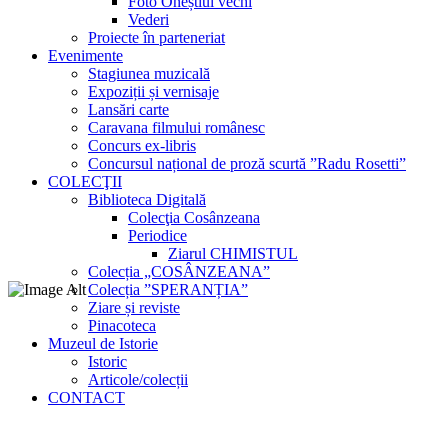
Foto Oneștiul vechi
Vederi
Proiecte în parteneriat
Evenimente
Stagiunea muzicală
Expoziții și vernisaje
Lansări carte
Caravana filmului românesc
Concurs ex-libris
Concursul național de proză scurtă ”Radu Rosetti”
COLECŢII
Biblioteca Digitală
Colecţia Cosânzeana
Periodice
Ziarul CHIMISTUL
Colecția „COSÂNZEANA”
Colecția ”SPERANȚIA”
Ziare și reviste
Pinacoteca
Muzeul de Istorie
Istoric
Articole/colecții
CONTACT