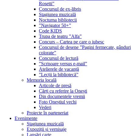
Rosetti”
Concursul de ex-libris
Stagiunea muzicală
Nocturna bibliotecii
”Navigator 50+”
Code KIDS
Trupa de teatru ”Alfa”
Concurs – Cartea pe care o iubesc
Concursul de desene ”Pagini fermecate, gânduri
colorate”
Concursul de lectură
”Scrisoare versus e-mail”
Atelierele de vacanță
”Lecții la bibliotecă”
Memoria locală
Articole de presă
Cărți cu referire la Onești
Din documentele vremii
Foto Oneștiul vechi
Vederi
Proiecte în parteneriat
Evenimente
Stagiunea muzicală
Expoziții și vernisaje
Lansări carte