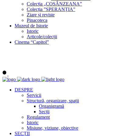
Colecția „COSÂNZEANA”
Colecția ”SPERANȚIA”
Ziare și reviste
Pinacoteca
Muzeul de Istorie
Istoric
Articole/colecții
Cinema “Capitol”
DESPRE
Servicii
Structură, organizare, spații
Organigramă
Secții
Regulament
Istoric
Misiune, viziune, obiective
SECȚII