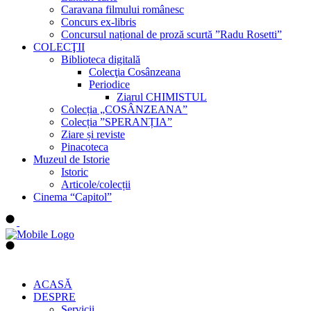
Caravana filmului românesc
Concurs ex-libris
Concursul național de proză scurtă ”Radu Rosetti”
COLECŢII
Biblioteca digitală
Colecţia Cosânzeana
Periodice
Ziarul CHIMISTUL
Colecția „COSÂNZEANA”
Colecția ”SPERANȚIA”
Ziare și reviste
Pinacoteca
Muzeul de Istorie
Istoric
Articole/colecții
Cinema “Capitol”
ACASĂ
DESPRE
Servicii