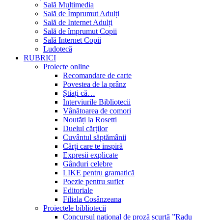
Sală Multimedia
Sală de Împrumut Adulți
Sală de Internet Adulți
Sală de împrumut Copii
Sală Internet Copii
Ludotecă
RUBRICI
Proiecte online
Recomandare de carte
Povestea de la prânz
Știați că…
Interviurile Bibliotecii
Vânătoarea de comori
Noutăți la Rosetti
Duelul cărților
Cuvântul săptămânii
Cărți care te inspiră
Expresii explicate
Gânduri celebre
LIKE pentru gramatică
Poezie pentru suflet
Editoriale
Filiala Cosânzeana
Proiectele bibliotecii
Concursul național de proză scurtă ”Radu