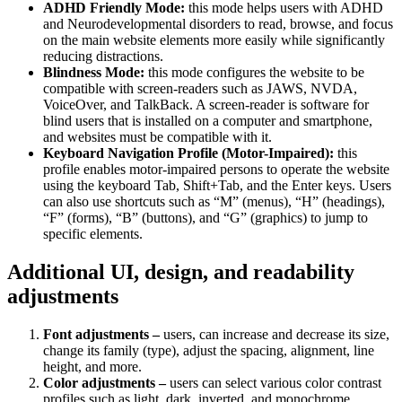
ADHD Friendly Mode:
this mode helps users with ADHD
and Neurodevelopmental disorders to read, browse, and focus
on the main website elements more easily while significantly
reducing distractions.
Blindness Mode:
this mode configures the website to be
compatible with screen-readers such as JAWS, NVDA,
VoiceOver, and TalkBack. A screen-reader is software for
blind users that is installed on a computer and smartphone,
and websites must be compatible with it.
Keyboard Navigation Profile (Motor-Impaired):
this
profile enables motor-impaired persons to operate the website
using the keyboard Tab, Shift+Tab, and the Enter keys. Users
can also use shortcuts such as “M” (menus), “H” (headings),
“F” (forms), “B” (buttons), and “G” (graphics) to jump to
specific elements.
Additional UI, design, and readability
adjustments
Font adjustments –
users, can increase and decrease its size,
change its family (type), adjust the spacing, alignment, line
height, and more.
Color adjustments –
users can select various color contrast
profiles such as light, dark, inverted, and monochrome.