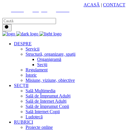
HUB CULTURAL ZONAL
ACASĂ
|
CONTACT
Youtube
Instagram
Facebook
DESPRE
Servicii
Structură, organizare, spații
Organigramă
Secții
Regulament
Istoric
Misiune, viziune, obiective
SECȚII
Sală Multimedia
Sală de Împrumut Adulți
Sală de Internet Adulți
Sală de împrumut Copii
Sală Internet Copii
Ludotecă
RUBRICI
Proiecte online