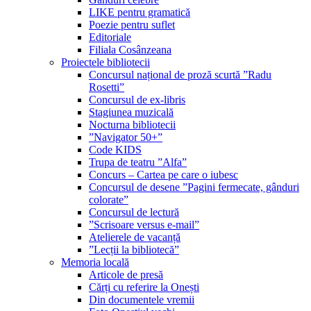
LIKE pentru gramatică
Poezie pentru suflet
Editoriale
Filiala Cosânzeana
Proiectele bibliotecii
Concursul național de proză scurtă ”Radu
Rosetti”
Concursul de ex-libris
Stagiunea muzicală
Nocturna bibliotecii
”Navigator 50+”
Code KIDS
Trupa de teatru ”Alfa”
Concurs – Cartea pe care o iubesc
Concursul de desene ”Pagini fermecate, gânduri
colorate”
Concursul de lectură
”Scrisoare versus e-mail”
Atelierele de vacanță
”Lecții la bibliotecă”
Memoria locală
Articole de presă
Cărți cu referire la Onești
Din documentele vremii