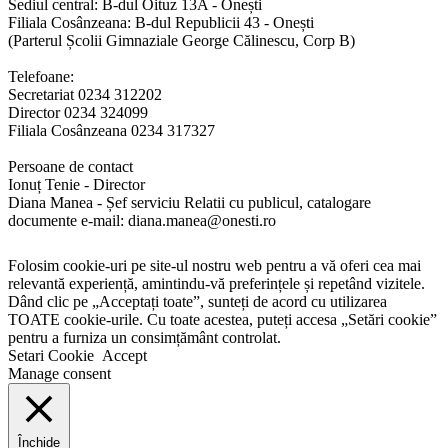
Sediul central: B-dul Oituz 13A - Onești
Filiala Cosânzeana: B-dul Republicii 43 - Onești
(Parterul Școlii Gimnaziale George Călinescu, Corp B)
Telefoane:
Secretariat 0234 312202
Director 0234 324099
Filiala Cosânzeana 0234 317327
Persoane de contact
Ionuț Tenie - Director
Diana Manea - Șef serviciu Relatii cu publicul, catalogare
documente e-mail: diana.manea@onesti.ro
Folosim cookie-uri pe site-ul nostru web pentru a vă oferi cea mai
relevantă experiență, amintindu-vă preferințele și repetând vizitele.
Dând clic pe „Acceptați toate”, sunteți de acord cu utilizarea
TOATE cookie-urile. Cu toate acestea, puteți accesa „Setări cookie”
pentru a furniza un consimțământ controlat.
Setari Cookie
Accept
Manage consent
Închide