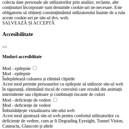
colecta date personale ale utilizatorilor prin analize, reclame, alte
conținuturi încorporate sunt denumite cookie-uri ne-necesare. Este
obligatoriu să obțineți consimțământul utilizatorului înainte de a rula
aceste cookie-uri pe site-ul dvs. web.
SALVEAZĂ ȘI ACCEPTĂ
Accesibilitate
Moduri accesiblitate
Mod - epilepsie
Mod - epilepsie
Îndepărtează culoarea și elimină clipirile
Acest mod permite persoanelor cu epilepsie să utilizeze site-ul web
în siguranță, eliminând riscul de convulsii care rezultă din animații
intermitente sau clipitoare și combinații riscante de culori
Mod - deficiențe de vedere
Mod - deficiențe de vedere
Îmbunătățește vizualizarea site-ului web
Acest mod ajustează site-ul web pentru confortul utilizatorilor cu
deficiențe de vedere, cum ar fi Degrading Eyesight, Tunnel Vision,
Cataracta, Glaucom și altele