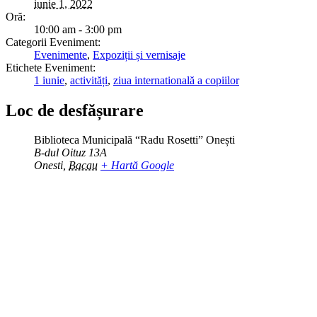
iunie 1, 2022
Oră:
10:00 am - 3:00 pm
Categorii Eveniment:
Evenimente
,
Expoziții și vernisaje
Etichete Eveniment:
1 iunie
,
activități
,
ziua internatională a copiilor
Loc de desfășurare
Biblioteca Municipală “Radu Rosetti” Onești
B-dul Oituz 13A
Onesti
,
Bacau
+ Hartă Google