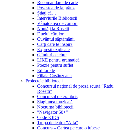
Recomandare de carte
Povestea de la prânz
Știați că…
Interviurile Bibliotecii
Vânătoarea de comori
Noutăți la Rosetti
Duelul cărților
Cuvântul săptămânii
Cărți care te inspiră
Expresii explicate
Gânduri celebre
LIKE pentru gramatică
Poezie pentru suflet
Editoriale
Filiala Cosânzeana
Proiectele bibliotecii
Concursul național de proză scurtă ”Radu
Rosetti”
Concursul de ex-libris
Stagiunea muzicală
Nocturna bibliotecii
”Navigator 50+”
Code KIDS
Trupa de teatru ”Alfa”
Concurs – Cartea pe care o iubesc