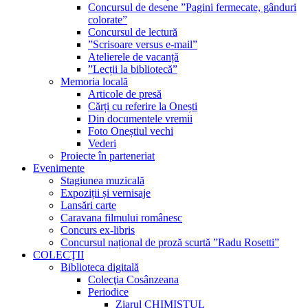
Concursul de desene ”Pagini fermecate, gânduri
colorate”
Concursul de lectură
”Scrisoare versus e-mail”
Atelierele de vacanță
”Lecții la bibliotecă”
Memoria locală
Articole de presă
Cărți cu referire la Onești
Din documentele vremii
Foto Oneștiul vechi
Vederi
Proiecte în parteneriat
Evenimente
Stagiunea muzicală
Expoziții și vernisaje
Lansări carte
Caravana filmului românesc
Concurs ex-libris
Concursul național de proză scurtă ”Radu Rosetti”
COLECŢII
Biblioteca digitală
Colecţia Cosânzeana
Periodice
Ziarul CHIMISTUL