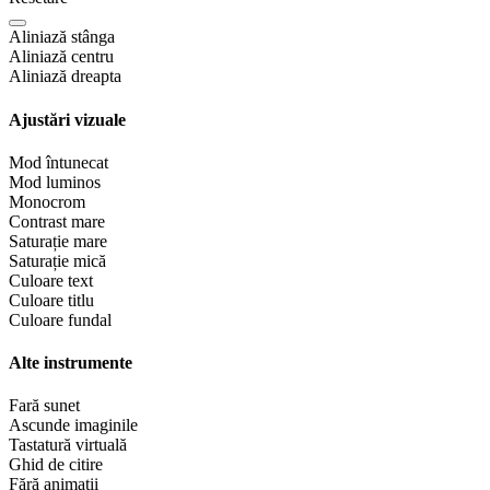
Aliniază stânga
Aliniază centru
Aliniază dreapta
Ajustări vizuale
Mod întunecat
Mod luminos
Monocrom
Contrast mare
Saturație mare
Saturație mică
Culoare text
Culoare titlu
Culoare fundal
Alte instrumente
Fară sunet
Ascunde imaginile
Tastatură virtuală
Ghid de citire
Fără animații