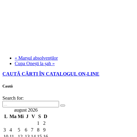
«
Marșul absolvenților
Cupa Onești la șah
»
CAUTĂ CĂRȚI ÎN CATALOGUL ON-LINE
Caută
Search for:
august 2026
L
Ma
Mi
J
V
S
D
1
2
3
4
5
6
7
8
9
10
11
12
13
14
15
16