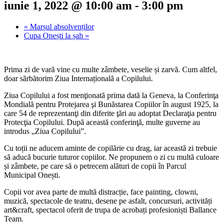
iunie 1, 2022 @ 10:00 am
-
3:00 pm
«
Marșul absolvenților
Cupa Onești la șah
»
Prima zi de vară vine cu multe zâmbete, veselie și zarvă. Cum altfel,
doar sărbătorim Ziua Internațională a Copilului.
Ziua Copilului a fost menţionată prima dată la Geneva, la Conferinţa
Mondială pentru Protejarea şi Bunăstarea Copiilor în august 1925, la
care 54 de reprezentanţi din diferite ţări au adoptat Declaraţia pentru
Protecţia Copilului. După această conferinţă, multe guverne au
introdus „Ziua Copilului”.
Cu toții ne aducem aminte de copilărie cu drag, iar această zi trebuie
să aducă bucurie tuturor copiilor. Ne propunem o zi cu multă culoare
și zâmbete, pe care să o petrecem alături de copii în Parcul
Municipal Onești.
Copii vor avea parte de multă distracție, face painting, clowni,
muzică, spectacole de teatru, desene pe asfalt, concursuri, activități
art&craft, spectacol oferit de trupa de acrobați profesioniști Ballance
Team.