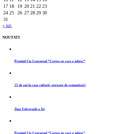
17
18
19
20
21
22
23
24
25
26
27
28
29
30
31
« iul.
NOUTATI
Premiul I la Concursul ”Cartea pe care o iubesc”
25 de ani în casa culturii, aproape de comunitate!
Ziua Universală a Iei
Premiul I la Concursul ”Cartea pe care o iubesc”