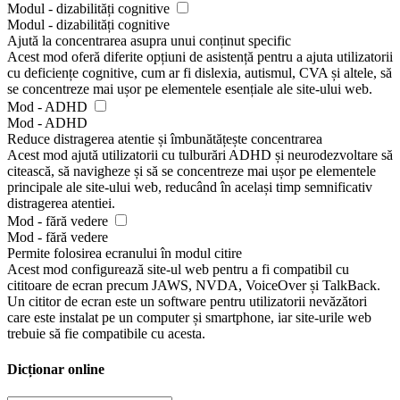
Modul - dizabilități cognitive
Modul - dizabilități cognitive
Ajută la concentrarea asupra unui conținut specific
Acest mod oferă diferite opțiuni de asistență pentru a ajuta utilizatorii
cu deficiențe cognitive, cum ar fi dislexia, autismul, CVA și altele, să
se concentreze mai ușor pe elementele esențiale ale site-ului web.
Mod - ADHD
Mod - ADHD
Reduce distragerea atentie și îmbunătățește concentrarea
Acest mod ajută utilizatorii cu tulburări ADHD și neurodezvoltare să
citească, să navigheze și să se concentreze mai ușor pe elementele
principale ale site-ului web, reducând în același timp semnificativ
distragerea atentiei.
Mod - fără vedere
Mod - fără vedere
Permite folosirea ecranului în modul citire
Acest mod configurează site-ul web pentru a fi compatibil cu
cititoare de ecran precum JAWS, NVDA, VoiceOver și TalkBack.
Un cititor de ecran este un software pentru utilizatorii nevăzători
care este instalat pe un computer și smartphone, iar site-urile web
trebuie să fie compatibile cu acesta.
Dicționar online