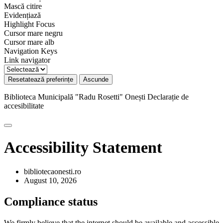
Mască citire
Evidențiază
Highlight Focus
Cursor mare negru
Cursor mare alb
Navigation Keys
Link navigator
Resetatează preferințe
Ascunde
Biblioteca Municipală "Radu Rosetti" Onești
Declarație de
accesibilitate
Accessibility Statement
bibliotecaonesti.ro
August 10, 2026
Compliance status
We firmly believe that the internet should be available and accessible