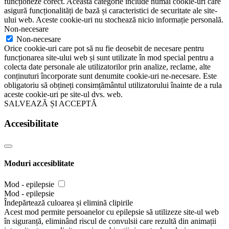
funcționeze corect. Această categorie include numai cookie-uri care
asigură funcționalități de bază și caracteristici de securitate ale site-
ului web. Aceste cookie-uri nu stochează nicio informație personală.
Non-necesare
Non-necesare
Orice cookie-uri care pot să nu fie deosebit de necesare pentru
funcționarea site-ului web și sunt utilizate în mod special pentru a
colecta date personale ale utilizatorilor prin analize, reclame, alte
conținuturi încorporate sunt denumite cookie-uri ne-necesare. Este
obligatoriu să obțineți consimțământul utilizatorului înainte de a rula
aceste cookie-uri pe site-ul dvs. web.
SALVEAZĂ ȘI ACCEPTĂ
Accesibilitate
Moduri accesiblitate
Mod - epilepsie
Mod - epilepsie
Îndepărtează culoarea și elimină clipirile
Acest mod permite persoanelor cu epilepsie să utilizeze site-ul web
în siguranță, eliminând riscul de convulsii care rezultă din animații