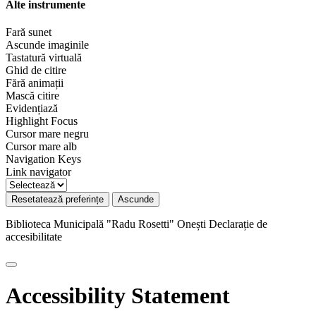
Alte instrumente
Fară sunet
Ascunde imaginile
Tastatură virtuală
Ghid de citire
Fără animații
Mască citire
Evidențiază
Highlight Focus
Cursor mare negru
Cursor mare alb
Navigation Keys
Link navigator
Resetatează preferințe
Ascunde
Biblioteca Municipală "Radu Rosetti" Onești
Declarație de
accesibilitate
Accessibility Statement