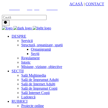
HUB CULTURAL ZONAL
ACASĂ
|
CONTACT
Youtube
Instagram
Facebook
DESPRE
Servicii
Structură, organizare, spații
Organigramă
Secții
Regulament
Istoric
Misiune, viziune, obiective
SECȚII
Sală Multimedia
Sală de Împrumut Adulți
Sală de Internet Adulți
Sală de împrumut Copii
Sală Internet Copii
Ludotecă
RUBRICI
Proiecte online