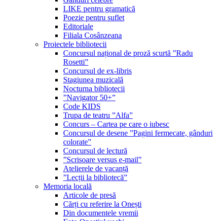
LIKE pentru gramatică
Poezie pentru suflet
Editoriale
Filiala Cosânzeana
Proiectele bibliotecii
Concursul național de proză scurtă ”Radu
Rosetti”
Concursul de ex-libris
Stagiunea muzicală
Nocturna bibliotecii
”Navigator 50+”
Code KIDS
Trupa de teatru ”Alfa”
Concurs – Cartea pe care o iubesc
Concursul de desene ”Pagini fermecate, gânduri
colorate”
Concursul de lectură
”Scrisoare versus e-mail”
Atelierele de vacanță
”Lecții la bibliotecă”
Memoria locală
Articole de presă
Cărți cu referire la Onești
Din documentele vremii