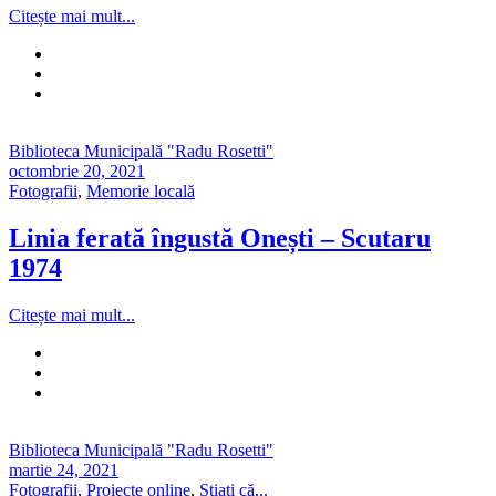
Citește mai mult...
Biblioteca Municipală "Radu Rosetti"
octombrie 20, 2021
Fotografii
,
Memorie locală
Linia ferată îngustă Onești – Scutaru
1974
Citește mai mult...
Biblioteca Municipală "Radu Rosetti"
martie 24, 2021
Fotografii
,
Proiecte online
,
Știați că...