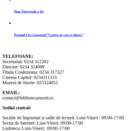
Ziua Universală a Iei
Premiul I la Concursul ”Cartea pe care o iubesc”
TELEFOANE:
Secretariat: 0234 312202
Director: 0234 324099
Filiala Cosânzeana: 0234 317327
Cinema Capitol: 0234311333
Muzeul de Istorie: 023324052
EMAIL:
contact@bibliotecaonesti.ro
Sediul central:
Secțiile de împrumut și salile de lectură: Luni-Vineri : 09:00-17:00
Secția de Internet: Luni-Vineri: 09:00-17:00
Ludoteca: Luni-Vineri: 09:00-17:00