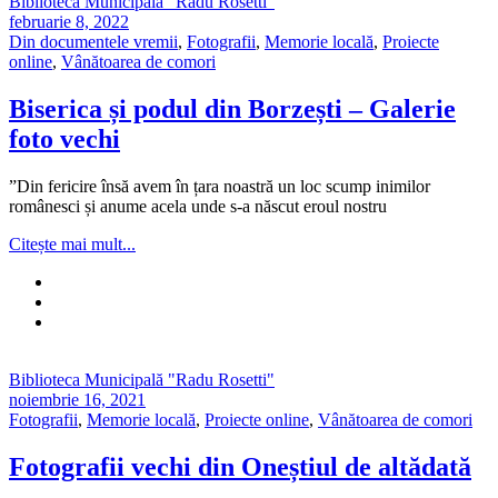
Biblioteca Municipală "Radu Rosetti"
februarie 8, 2022
Din documentele vremii
,
Fotografii
,
Memorie locală
,
Proiecte
online
,
Vânătoarea de comori
Biserica și podul din Borzești – Galerie
foto vechi
”Din fericire însă avem în țara noastră un loc scump inimilor
românesci și anume acela unde s-a născut eroul nostru
Citește mai mult...
Biblioteca Municipală "Radu Rosetti"
noiembrie 16, 2021
Fotografii
,
Memorie locală
,
Proiecte online
,
Vânătoarea de comori
Fotografii vechi din Oneștiul de altădată