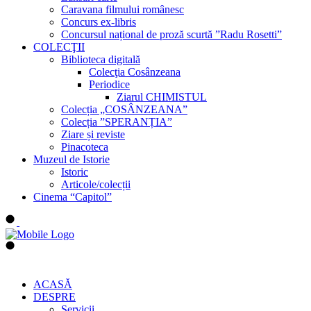
Caravana filmului românesc
Concurs ex-libris
Concursul național de proză scurtă ”Radu Rosetti”
COLECŢII
Biblioteca digitală
Colecţia Cosânzeana
Periodice
Ziarul CHIMISTUL
Colecția „COSÂNZEANA”
Colecția ”SPERANȚIA”
Ziare și reviste
Pinacoteca
Muzeul de Istorie
Istoric
Articole/colecții
Cinema “Capitol”
ACASĂ
DESPRE
Servicii