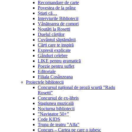
Recomandare de carte
Povestea de la prânz
Știați că…
Interviurile Bibliotecii
Vânătoarea de comori
Noutăți la Rosetti
Duelul cărților
Cuvântul săptămânii
Cărți care te inspiră
Expresii explicate
Gânduri celebre
LIKE pentru gramatică
Poezie pentru suflet
Editoriale
Filiala Cosânzeana
Proiectele bibliotecii
Concursul național de proză scurtă ”Radu
Rosetti”
Concursul de ex-libris
Stagiunea muzicală
Nocturna bibliotecii
”Navigator 50+”
Code KIDS
Trupa de teatru ”Alfa”
Concurs – Cartea pe care o iubesc