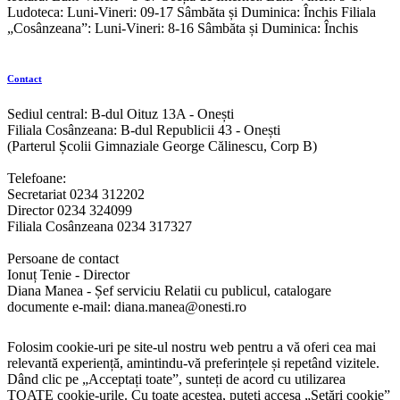
Ludoteca: Luni-Vineri: 09-17 Sâmbăta și Duminica: Închis Filiala
„Cosânzeana”: Luni-Vineri: 8-16 Sâmbăta și Duminica: Închis
Contact
Sediul central: B-dul Oituz 13A - Onești
Filiala Cosânzeana: B-dul Republicii 43 - Onești
(Parterul Școlii Gimnaziale George Călinescu, Corp B)
Telefoane:
Secretariat 0234 312202
Director 0234 324099
Filiala Cosânzeana 0234 317327
Persoane de contact
Ionuț Tenie - Director
Diana Manea - Șef serviciu Relatii cu publicul, catalogare
documente e-mail: diana.manea@onesti.ro
Folosim cookie-uri pe site-ul nostru web pentru a vă oferi cea mai
relevantă experiență, amintindu-vă preferințele și repetând vizitele.
Dând clic pe „Acceptați toate”, sunteți de acord cu utilizarea
TOATE cookie-urile. Cu toate acestea, puteți accesa „Setări cookie”