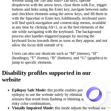
website using the Tab and Shift+Tab keys, operate
dropdowns with the arrow keys, close them with Esc, trigger
buttons and links using the Enter key, navigate between radio
and checkbox elements using the arrow keys, and fill them in
with the Spacebar or Enter key.Additionally, keyboard users
will find quick-navigation and content-skip menus, available
at any time by clicking Alt+1, or as the first elements of the
site while navigating with the keyboard. The background
process also handles triggered popups by moving the
keyboard focus towards them as soon as they appear, and not
allow the focus drift outside of it.
Users can also use shortcuts such as “M” (menus), “H”
(headings), “F” (forms), “B” (buttons), and “G” (graphics) to
jump to specific elements.
Disability profiles supported in our
website
Epilepsy Safe Mode:
this profile enables people with
epilepsy to use the website safely by eliminating the risk of
seizures that result from flashing or blinking animations and
risky color combinations.
Visually Impaired Mode:
this mode adjusts the website for