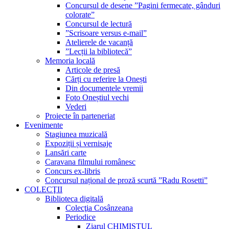
Concursul de desene ”Pagini fermecate, gânduri
colorate”
Concursul de lectură
”Scrisoare versus e-mail”
Atelierele de vacanță
”Lecții la bibliotecă”
Memoria locală
Articole de presă
Cărți cu referire la Onești
Din documentele vremii
Foto Oneștiul vechi
Vederi
Proiecte în parteneriat
Evenimente
Stagiunea muzicală
Expoziții și vernisaje
Lansări carte
Caravana filmului românesc
Concurs ex-libris
Concursul național de proză scurtă ”Radu Rosetti”
COLECŢII
Biblioteca digitală
Colecţia Cosânzeana
Periodice
Ziarul CHIMISTUL