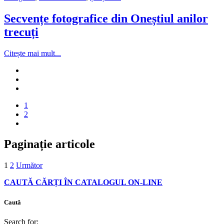
Secvențe fotografice din Oneștiul anilor
trecuți
Citește mai mult...
1
2
Paginație articole
1
2
Următor
CAUTĂ CĂRȚI ÎN CATALOGUL ON-LINE
Caută
Search for: