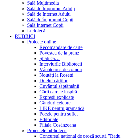
Sală Multimedia
Sală de Împrumut Adulți
Sală de Internet Adulți
Sală de împrumut Copii
Sală Internet Copii
Ludotecă
RUBRICI
Proiecte online
Recomandare de carte
Povestea de la prânz
Știați că…
Interviurile Bibliotecii
Vânătoarea de comori
Noutăți la Rosetti
Duelul cărților
Cuvântul săptămânii
Cărți care te inspiră
Expresii explicate
Gânduri celebre
LIKE pentru gramatică
Poezie pentru suflet
Editoriale
Filiala Cosânzeana
Proiectele bibliotecii
Concursul național de proză scurtă ”Radu