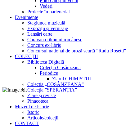
Foto Oneștiul vechi
Vederi
Proiecte în parteneriat
Evenimente
Stagiunea muzicală
Expoziții și vernisaje
Lansări carte
Caravana filmului românesc
Concurs ex-libris
Concursul național de proză scurtă ”Radu Rosetti”
COLECŢII
Biblioteca Digitală
Colecţia Cosânzeana
Periodice
Ziarul CHIMISTUL
Colecția „COSÂNZEANA”
Colecția ”SPERANȚIA”
Ziare și reviste
Pinacoteca
Muzeul de Istorie
Istoric
Articole/colecții
CONTACT