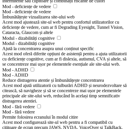
intermitente sau clipitoare și combinații riscante de culori
Mod - deficiențe de vedere
Mod - deficiențe de vedere
Îmbunătățește vizualizarea site-ului web
Acest mod ajustează site-ul web pentru confortul utilizatorilor cu
deficiențe de vedere, cum ar fi Degrading Eyesight, Tunnel Vision,
Cataracta, Glaucom și altele
Modul - dizabilități cognitive
Modul - dizabilități cognitive
Ajută la concentrarea asupra unui conținut specific
Acest mod oferă diferite opțiuni de asistență pentru a ajuta utilizatorii
cu deficiențe cognitive, cum ar fi dislexia, autismul, CVA și altele, să
se concentreze mai ușor pe elementele esențiale ale site-ului web.
Mod - ADHD
Mod - ADHD
Reduce distragerea atentie și îmbunătățește concentrarea
Acest mod ajută utilizatorii cu tulburări ADHD și neurodezvoltare să
citească, să navigheze și să se concentreze mai ușor pe elementele
principale ale site-ului web, reducând în același timp semnificativ
distragerea atentiei.
Mod - fără vedere
Mod - fără vedere
Permite folosirea ecranului în modul citire
Acest mod configurează site-ul web pentru a fi compatibil cu
cititoare de ecran precum JAWS, NVDA, VoiceOver și TalkBack.