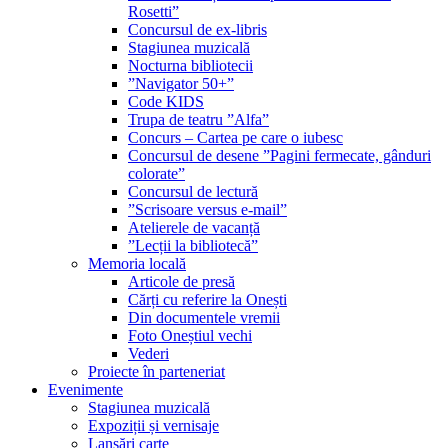
Rosetti”
Concursul de ex-libris
Stagiunea muzicală
Nocturna bibliotecii
”Navigator 50+”
Code KIDS
Trupa de teatru ”Alfa”
Concurs – Cartea pe care o iubesc
Concursul de desene ”Pagini fermecate, gânduri
colorate”
Concursul de lectură
”Scrisoare versus e-mail”
Atelierele de vacanță
”Lecții la bibliotecă”
Memoria locală
Articole de presă
Cărți cu referire la Onești
Din documentele vremii
Foto Oneștiul vechi
Vederi
Proiecte în parteneriat
Evenimente
Stagiunea muzicală
Expoziții și vernisaje
Lansări carte