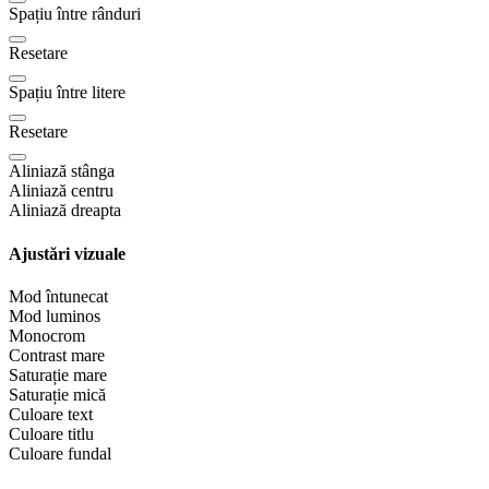
Spațiu între rânduri
Resetare
Spațiu între litere
Resetare
Aliniază stânga
Aliniază centru
Aliniază dreapta
Ajustări vizuale
Mod întunecat
Mod luminos
Monocrom
Contrast mare
Saturație mare
Saturație mică
Culoare text
Culoare titlu
Culoare fundal