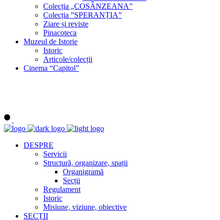
Colecția „COSÂNZEANA”
Colecția ”SPERANȚIA”
Ziare și reviste
Pinacoteca
Muzeul de Istorie
Istoric
Articole/colecții
Cinema “Capitol”
DESPRE
Servicii
Structură, organizare, spații
Organigramă
Secții
Regulament
Istoric
Misiune, viziune, obiective
SECȚII