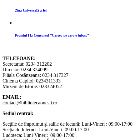
Ziua Universală a Iei
Premiul I la Concursul ”Cartea pe care o iubesc”
TELEFOANE:
Secretariat: 0234 312202
Director: 0234 324099
Filiala Cosânzeana: 0234 317327
Cinema Capitol: 0234311333
Muzeul de Istorie: 023324052
EMAIL:
contact@bibliotecaonesti.ro
Sediul central:
Secțiile de împrumut și salile de lectură: Luni-Vineri : 09:00-17:00
Secția de Internet: Luni-Vineri: 09:00-17:00
Ludoteca: Luni-Vineri: 09:00-17:00