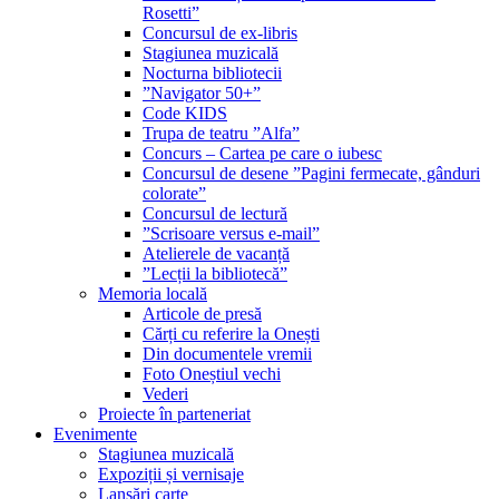
Rosetti”
Concursul de ex-libris
Stagiunea muzicală
Nocturna bibliotecii
”Navigator 50+”
Code KIDS
Trupa de teatru ”Alfa”
Concurs – Cartea pe care o iubesc
Concursul de desene ”Pagini fermecate, gânduri
colorate”
Concursul de lectură
”Scrisoare versus e-mail”
Atelierele de vacanță
”Lecții la bibliotecă”
Memoria locală
Articole de presă
Cărți cu referire la Onești
Din documentele vremii
Foto Oneștiul vechi
Vederi
Proiecte în parteneriat
Evenimente
Stagiunea muzicală
Expoziții și vernisaje
Lansări carte