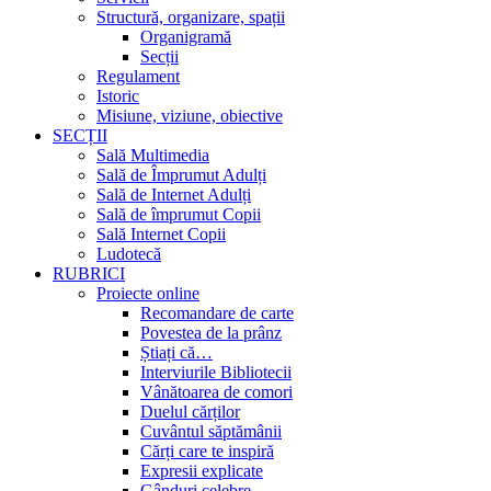
Structură, organizare, spații
Organigramă
Secții
Regulament
Istoric
Misiune, viziune, obiective
SECȚII
Sală Multimedia
Sală de Împrumut Adulți
Sală de Internet Adulți
Sală de împrumut Copii
Sală Internet Copii
Ludotecă
RUBRICI
Proiecte online
Recomandare de carte
Povestea de la prânz
Știați că…
Interviurile Bibliotecii
Vânătoarea de comori
Duelul cărților
Cuvântul săptămânii
Cărți care te inspiră
Expresii explicate
Gânduri celebre