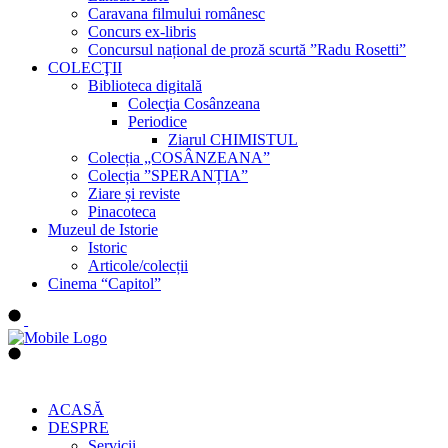
Caravana filmului românesc
Concurs ex-libris
Concursul național de proză scurtă ”Radu Rosetti”
COLECŢII
Biblioteca digitală
Colecţia Cosânzeana
Periodice
Ziarul CHIMISTUL
Colecția „COSÂNZEANA”
Colecția ”SPERANȚIA”
Ziare și reviste
Pinacoteca
Muzeul de Istorie
Istoric
Articole/colecții
Cinema “Capitol”
ACASĂ
DESPRE
Servicii