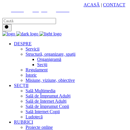
HUB CULTURAL ZONAL
ACASĂ
|
CONTACT
Youtube
Instagram
Facebook
DESPRE
Servicii
Structură, organizare, spații
Organigramă
Secții
Regulament
Istoric
Misiune, viziune, obiective
SECȚII
Sală Multimedia
Sală de Împrumut Adulți
Sală de Internet Adulți
Sală de împrumut Copii
Sală Internet Copii
Ludotecă
RUBRICI
Proiecte online