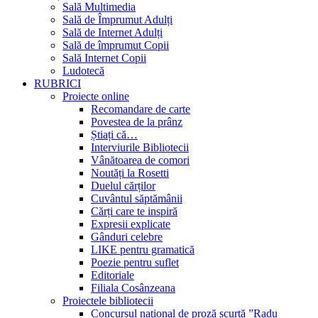
Sală Multimedia
Sală de Împrumut Adulți
Sală de Internet Adulți
Sală de împrumut Copii
Sală Internet Copii
Ludotecă
RUBRICI
Proiecte online
Recomandare de carte
Povestea de la prânz
Știați că…
Interviurile Bibliotecii
Vânătoarea de comori
Noutăți la Rosetti
Duelul cărților
Cuvântul săptămânii
Cărți care te inspiră
Expresii explicate
Gânduri celebre
LIKE pentru gramatică
Poezie pentru suflet
Editoriale
Filiala Cosânzeana
Proiectele bibliotecii
Concursul național de proză scurtă ”Radu