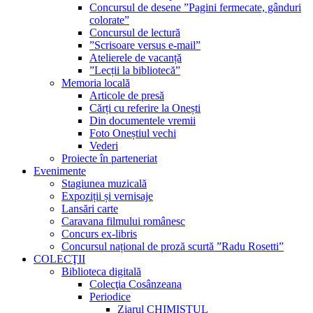
Concursul de desene ”Pagini fermecate, gânduri
colorate”
Concursul de lectură
”Scrisoare versus e-mail”
Atelierele de vacanță
”Lecții la bibliotecă”
Memoria locală
Articole de presă
Cărți cu referire la Onești
Din documentele vremii
Foto Oneștiul vechi
Vederi
Proiecte în parteneriat
Evenimente
Stagiunea muzicală
Expoziții și vernisaje
Lansări carte
Caravana filmului românesc
Concurs ex-libris
Concursul național de proză scurtă ”Radu Rosetti”
COLECŢII
Biblioteca digitală
Colecţia Cosânzeana
Periodice
Ziarul CHIMISTUL