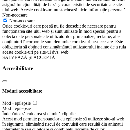
asigură funcționalități de bază și caracteristici de securitate ale site-
ului web. Aceste cookie-uri nu stochează nicio informație personală.
Non-necesare
Non-necesare
Orice cookie-uri care pot să nu fie deosebit de necesare pentru
funcționarea site-ului web și sunt utilizate în mod special pentru a
colecta date personale ale utilizatorilor prin analize, reclame, alte
conținuturi încorporate sunt denumite cookie-uri ne-necesare. Este
obligatoriu să obțineți consimțământul utilizatorului înainte de a rula
aceste cookie-uri pe site-ul dvs. web.
SALVEAZĂ ȘI ACCEPTĂ
Accesibilitate
Moduri accesiblitate
Mod - epilepsie
Mod - epilepsie
Îndepărtează culoarea și elimină clipirile
Acest mod permite persoanelor cu epilepsie să utilizeze site-ul web
în siguranță, eliminând riscul de convulsii care rezultă din animații
intermitente sau clipitoare și combinații riscante de culori