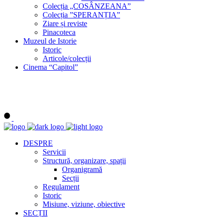
Colecția „COSÂNZEANA”
Colecția ”SPERANȚIA”
Ziare și reviste
Pinacoteca
Muzeul de Istorie
Istoric
Articole/colecții
Cinema “Capitol”
DESPRE
Servicii
Structură, organizare, spații
Organigramă
Secții
Regulament
Istoric
Misiune, viziune, obiective
SECȚII