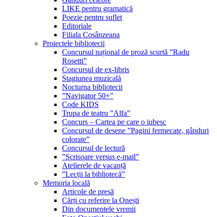
LIKE pentru gramatică
Poezie pentru suflet
Editoriale
Filiala Cosânzeana
Proiectele bibliotecii
Concursul național de proză scurtă ”Radu
Rosetti”
Concursul de ex-libris
Stagiunea muzicală
Nocturna bibliotecii
”Navigator 50+”
Code KIDS
Trupa de teatru ”Alfa”
Concurs – Cartea pe care o iubesc
Concursul de desene ”Pagini fermecate, gânduri
colorate”
Concursul de lectură
”Scrisoare versus e-mail”
Atelierele de vacanță
”Lecții la bibliotecă”
Memoria locală
Articole de presă
Cărți cu referire la Onești
Din documentele vremii