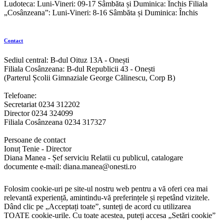
Ludoteca: Luni-Vineri: 09-17 Sâmbăta și Duminica: Închis Filiala
„Cosânzeana”: Luni-Vineri: 8-16 Sâmbăta și Duminica: Închis
Contact
Sediul central: B-dul Oituz 13A - Onești
Filiala Cosânzeana: B-dul Republicii 43 - Onești
(Parterul Școlii Gimnaziale George Călinescu, Corp B)
Telefoane:
Secretariat 0234 312202
Director 0234 324099
Filiala Cosânzeana 0234 317327
Persoane de contact
Ionuț Tenie - Director
Diana Manea - Șef serviciu Relatii cu publicul, catalogare
documente e-mail: diana.manea@onesti.ro
Folosim cookie-uri pe site-ul nostru web pentru a vă oferi cea mai
relevantă experiență, amintindu-vă preferințele și repetând vizitele.
Dând clic pe „Acceptați toate”, sunteți de acord cu utilizarea
TOATE cookie-urile. Cu toate acestea, puteți accesa „Setări cookie”