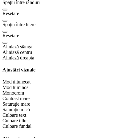
Spațiu între rânduri
Resetare
Spațiu între litere
Resetare
Aliniază stânga
Aliniază centru
Aliniază dreapta
Ajustări vizuale
Mod întunecat
Mod luminos
Monocrom
Contrast mare
Saturație mare
Saturație mică
Culoare text
Culoare titlu
Culoare fundal