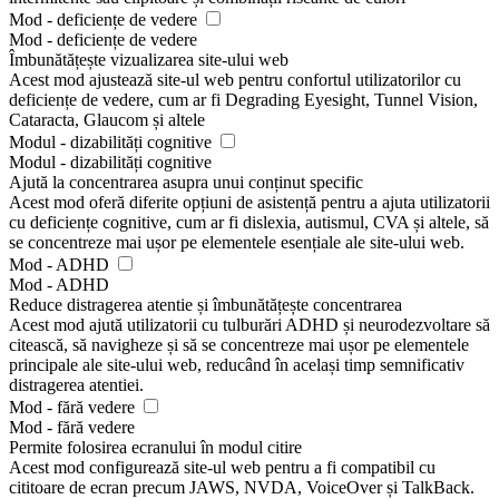
Mod - deficiențe de vedere
Mod - deficiențe de vedere
Îmbunătățește vizualizarea site-ului web
Acest mod ajustează site-ul web pentru confortul utilizatorilor cu
deficiențe de vedere, cum ar fi Degrading Eyesight, Tunnel Vision,
Cataracta, Glaucom și altele
Modul - dizabilități cognitive
Modul - dizabilități cognitive
Ajută la concentrarea asupra unui conținut specific
Acest mod oferă diferite opțiuni de asistență pentru a ajuta utilizatorii
cu deficiențe cognitive, cum ar fi dislexia, autismul, CVA și altele, să
se concentreze mai ușor pe elementele esențiale ale site-ului web.
Mod - ADHD
Mod - ADHD
Reduce distragerea atentie și îmbunătățește concentrarea
Acest mod ajută utilizatorii cu tulburări ADHD și neurodezvoltare să
citească, să navigheze și să se concentreze mai ușor pe elementele
principale ale site-ului web, reducând în același timp semnificativ
distragerea atentiei.
Mod - fără vedere
Mod - fără vedere
Permite folosirea ecranului în modul citire
Acest mod configurează site-ul web pentru a fi compatibil cu
cititoare de ecran precum JAWS, NVDA, VoiceOver și TalkBack.