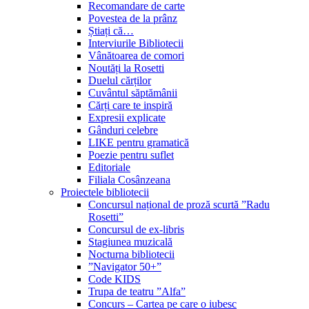
Recomandare de carte
Povestea de la prânz
Știați că…
Interviurile Bibliotecii
Vânătoarea de comori
Noutăți la Rosetti
Duelul cărților
Cuvântul săptămânii
Cărți care te inspiră
Expresii explicate
Gânduri celebre
LIKE pentru gramatică
Poezie pentru suflet
Editoriale
Filiala Cosânzeana
Proiectele bibliotecii
Concursul național de proză scurtă ”Radu
Rosetti”
Concursul de ex-libris
Stagiunea muzicală
Nocturna bibliotecii
”Navigator 50+”
Code KIDS
Trupa de teatru ”Alfa”
Concurs – Cartea pe care o iubesc