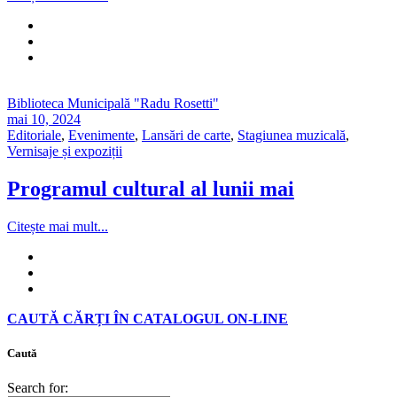
Biblioteca Municipală "Radu Rosetti"
mai 10, 2024
Editoriale
,
Evenimente
,
Lansări de carte
,
Stagiunea muzicală
,
Vernisaje și expoziții
Programul cultural al lunii mai
Citește mai mult...
CAUTĂ CĂRȚI ÎN CATALOGUL ON-LINE
Caută
Search for: