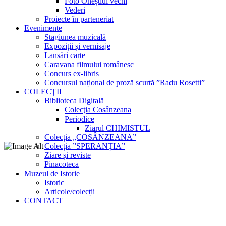
Foto Oneștiul vechi
Vederi
Proiecte în parteneriat
Evenimente
Stagiunea muzicală
Expoziții și vernisaje
Lansări carte
Caravana filmului românesc
Concurs ex-libris
Concursul național de proză scurtă ”Radu Rosetti”
COLECŢII
Biblioteca Digitală
Colecţia Cosânzeana
Periodice
Ziarul CHIMISTUL
Colecția „COSÂNZEANA”
Colecția ”SPERANȚIA”
Ziare și reviste
Pinacoteca
Muzeul de Istorie
Istoric
Articole/colecții
CONTACT