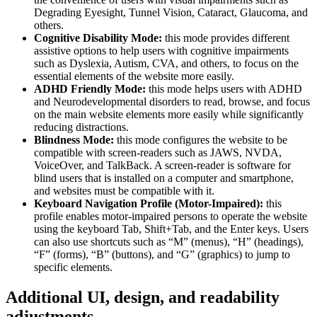
Degrading Eyesight, Tunnel Vision, Cataract, Glaucoma, and
others.
Cognitive Disability Mode:
this mode provides different
assistive options to help users with cognitive impairments
such as Dyslexia, Autism, CVA, and others, to focus on the
essential elements of the website more easily.
ADHD Friendly Mode:
this mode helps users with ADHD
and Neurodevelopmental disorders to read, browse, and focus
on the main website elements more easily while significantly
reducing distractions.
Blindness Mode:
this mode configures the website to be
compatible with screen-readers such as JAWS, NVDA,
VoiceOver, and TalkBack. A screen-reader is software for
blind users that is installed on a computer and smartphone,
and websites must be compatible with it.
Keyboard Navigation Profile (Motor-Impaired):
this
profile enables motor-impaired persons to operate the website
using the keyboard Tab, Shift+Tab, and the Enter keys. Users
can also use shortcuts such as “M” (menus), “H” (headings),
“F” (forms), “B” (buttons), and “G” (graphics) to jump to
specific elements.
Additional UI, design, and readability
adjustments