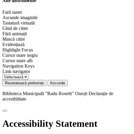
Alte instrumente
Fară sunet
Ascunde imaginile
Tastatură virtuală
Ghid de citire
Fără animații
Mască citire
Evidențiază
Highlight Focus
Cursor mare negru
Cursor mare alb
Navigation Keys
Link navigator
Resetatează preferințe
Ascunde
Biblioteca Municipală "Radu Rosetti" Onești
Declarație de
accesibilitate
Accessibility Statement