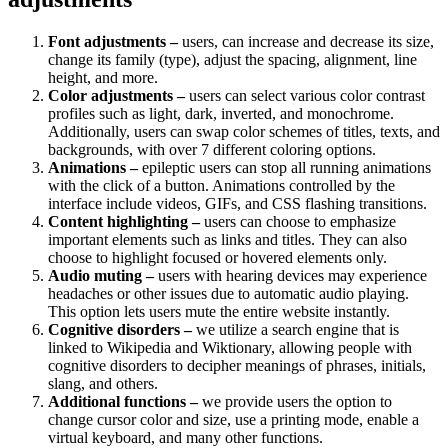
Font adjustments –
users, can increase and decrease its size,
change its family (type), adjust the spacing, alignment, line
height, and more.
Color adjustments –
users can select various color contrast
profiles such as light, dark, inverted, and monochrome.
Additionally, users can swap color schemes of titles, texts, and
backgrounds, with over 7 different coloring options.
Animations –
epileptic users can stop all running animations
with the click of a button. Animations controlled by the
interface include videos, GIFs, and CSS flashing transitions.
Content highlighting –
users can choose to emphasize
important elements such as links and titles. They can also
choose to highlight focused or hovered elements only.
Audio muting –
users with hearing devices may experience
headaches or other issues due to automatic audio playing.
This option lets users mute the entire website instantly.
Cognitive disorders –
we utilize a search engine that is
linked to Wikipedia and Wiktionary, allowing people with
cognitive disorders to decipher meanings of phrases, initials,
slang, and others.
Additional functions –
we provide users the option to
change cursor color and size, use a printing mode, enable a
virtual keyboard, and many other functions.