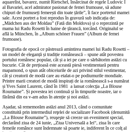
aquarelist, bavarez, numit Rietschel, însărcinat de regele Ludovic I
al Bavariei, acel admirator pasionat de femei frumoase, să adune
chipuri de frumuseți femeești din toate țările”, îi face portretul mamei
sale. Acest portret a fost reprodus în gravură sub indicația de:
„Mädchen aus der Moldau” (Fată din Moldova) și o reprezintă pe
mama lui Radu Rosetti în haine de țărancă, torcând. Originalul se
află la München, în „Album schöner Frauen” (Album de femei
frumoase).
Fotografia de epocă ce păstrează amintirea mamei lui Radu Rosetti –
un model de eleganță și tradiție românească – spune atât povestea
portului românesc popular, cât și a iei pe care o sărbătorim astăzi cu
bucurie. Cât de prețioasă este această piesă vestimentară pentru
mapamond, o spun atât obiceiurile de azi privind stilul vestimentar,
cât și creatorii de modă care au etalat-o pe podiumurile mondiale.
Printre marii creatori de modă inspirați de ia românească s-a numărat
și Yves Saint Laurent, când în 1981 a lansat colecţia „La Blouse
Roumaine”. Și povestea iei continuă și în timpurile noastre, iar o
fărâmă din ea v-am adus în atenție și noi astăzi.
Așadar, să rememorăm astăzi anul 2013, când o comunitate
constituită prin intermediul reţelei de socializare Facebook (denumită
„La Blouse Roumaine”), reuşeşte să creeze un eveniment special,
declarând ziua de 24 iunie, „Ziua Universală a Iei“, ziua în care
femeile românce sunt îndemnate să poarte ie, indiferent în ce colţ al