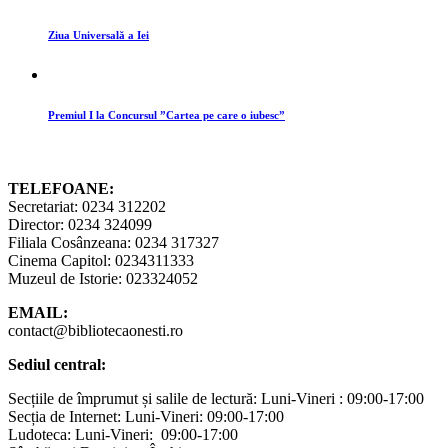
Ziua Universală a Iei
Premiul I la Concursul ”Cartea pe care o iubesc”
TELEFOANE:
Secretariat: 0234 312202
Director: 0234 324099
Filiala Cosânzeana: 0234 317327
Cinema Capitol: 0234311333
Muzeul de Istorie: 023324052
EMAIL:
contact@bibliotecaonesti.ro
Sediul central:
Secțiile de împrumut și salile de lectură: Luni-Vineri : 09:00-17:00
Secția de Internet: Luni-Vineri: 09:00-17:00
Ludoteca: Luni-Vineri: 09:00-17:00