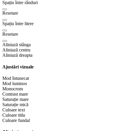
Spațiu între rânduri
Resetare
Spațiu între litere
Resetare
Aliniază stânga
Aliniază centru
Aliniază dreapta
Ajustări vizuale
Mod întunecat
Mod luminos
Monocrom
Contrast mare
Saturație mare
Saturație mică
Culoare text
Culoare titlu
Culoare fundal