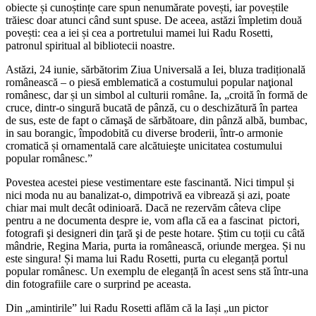
obiecte și cunoștințe care spun nenumărate povești, iar poveștile
trăiesc doar atunci când sunt spuse. De aceea, astăzi împletim două
povești: cea a iei și cea a portretului mamei lui Radu Rosetti,
patronul spiritual al bibliotecii noastre.
Astăzi, 24 iunie, sărbătorim Ziua Universală a Iei, bluza tradițională
românească – o piesă emblematică a costumului popular naţional
românesc, dar și un simbol al culturii române. Ia, „croită în formă de
cruce, dintr-o singură bucată de pânză, cu o deschizătură în partea
de sus, este de fapt o cămaşă de sărbătoare, din pânză albă, bumbac,
in sau borangic, împodobită cu diverse broderii, într-o armonie
cromatică și ornamentală care alcătuieşte unicitatea costumului
popular românesc.”
Povestea acestei piese vestimentare este fascinantă. Nici timpul și
nici moda nu au banalizat-o, dimpotrivă ea vibrează și azi, poate
chiar mai mult decât odinioară. Dacă ne rezervăm câteva clipe
pentru a ne documenta despre ie, vom afla că ea a fascinat pictori,
fotografi şi designeri din ţară şi de peste hotare. Știm cu toții cu câtă
mândrie, Regina Maria, purta ia românească, oriunde mergea. Și nu
este singura! Și mama lui Radu Rosetti, purta cu eleganță portul
popular românesc. Un exemplu de eleganță în acest sens stă într-una
din fotografiile care o surprind pe aceasta.
Din „amintirile” lui Radu Rosetti aflăm că la Iași „un pictor