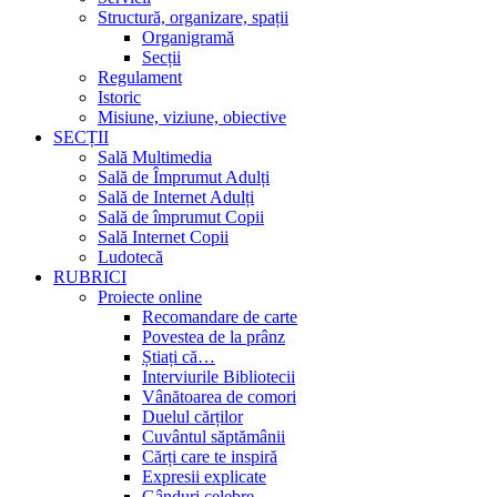
Structură, organizare, spații
Organigramă
Secții
Regulament
Istoric
Misiune, viziune, obiective
SECȚII
Sală Multimedia
Sală de Împrumut Adulți
Sală de Internet Adulți
Sală de împrumut Copii
Sală Internet Copii
Ludotecă
RUBRICI
Proiecte online
Recomandare de carte
Povestea de la prânz
Știați că…
Interviurile Bibliotecii
Vânătoarea de comori
Duelul cărților
Cuvântul săptămânii
Cărți care te inspiră
Expresii explicate
Gânduri celebre