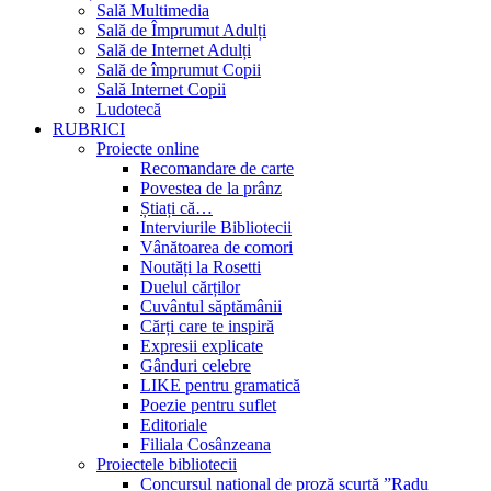
Sală Multimedia
Sală de Împrumut Adulți
Sală de Internet Adulți
Sală de împrumut Copii
Sală Internet Copii
Ludotecă
RUBRICI
Proiecte online
Recomandare de carte
Povestea de la prânz
Știați că…
Interviurile Bibliotecii
Vânătoarea de comori
Noutăți la Rosetti
Duelul cărților
Cuvântul săptămânii
Cărți care te inspiră
Expresii explicate
Gânduri celebre
LIKE pentru gramatică
Poezie pentru suflet
Editoriale
Filiala Cosânzeana
Proiectele bibliotecii
Concursul național de proză scurtă ”Radu