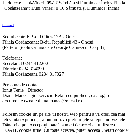
Ludoteca: Luni-Vineri: 09-17 Sâmbăta și Duminica: Închis Filiala
„Cosânzeana”: Luni-Vineri: 8-16 Sâmbăta și Duminica: Închis
Contact
Sediul central: B-dul Oituz 13A - Onești
Filiala Cosânzeana: B-dul Republicii 43 - Onești
(Parterul Școlii Gimnaziale George Călinescu, Corp B)
Telefoane:
Secretariat 0234 312202
Director 0234 324099
Filiala Cosânzeana 0234 317327
Persoane de contact
Ionuț Tenie - Director
Diana Manea - Șef serviciu Relatii cu publicul, catalogare
documente e-mail: diana.manea@onesti.ro
Folosim cookie-uri pe site-ul nostru web pentru a vă oferi cea mai
relevantă experiență, amintindu-vă preferințele și repetând vizitele.
Dând clic pe „Acceptați toate”, sunteți de acord cu utilizarea
TOATE cookie-urile. Cu toate acestea, puteți accesa „Setări cookie”