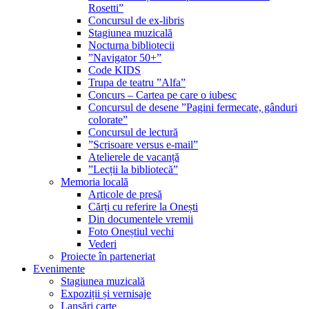
Rosetti”
Concursul de ex-libris
Stagiunea muzicală
Nocturna bibliotecii
”Navigator 50+”
Code KIDS
Trupa de teatru ”Alfa”
Concurs – Cartea pe care o iubesc
Concursul de desene ”Pagini fermecate, gânduri
colorate”
Concursul de lectură
”Scrisoare versus e-mail”
Atelierele de vacanță
”Lecții la bibliotecă”
Memoria locală
Articole de presă
Cărți cu referire la Onești
Din documentele vremii
Foto Oneștiul vechi
Vederi
Proiecte în parteneriat
Evenimente
Stagiunea muzicală
Expoziții și vernisaje
Lansări carte