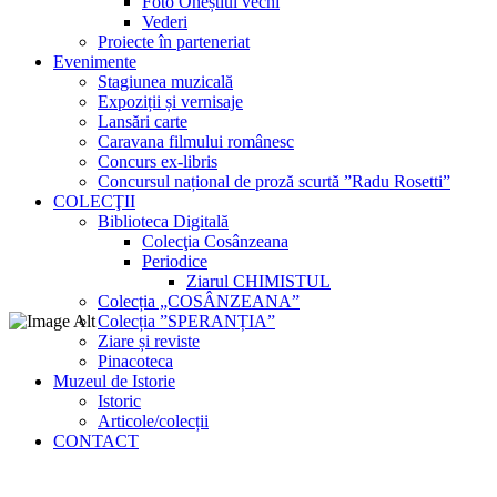
Foto Oneștiul vechi
Vederi
Proiecte în parteneriat
Evenimente
Stagiunea muzicală
Expoziții și vernisaje
Lansări carte
Caravana filmului românesc
Concurs ex-libris
Concursul național de proză scurtă ”Radu Rosetti”
COLECŢII
Biblioteca Digitală
Colecţia Cosânzeana
Periodice
Ziarul CHIMISTUL
Colecția „COSÂNZEANA”
Colecția ”SPERANȚIA”
Ziare și reviste
Pinacoteca
Muzeul de Istorie
Istoric
Articole/colecții
CONTACT