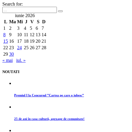
Search for:
iunie 2026
L
Ma
Mi
J
V
S
D
1
2
3
4
5
6
7
8
9
10
11
12
13
14
15
16
17
18
19
20
21
22
23
24
25
26
27
28
29
30
« mai
iul. »
NOUTATI
Premiul I la Concursul ”Cartea pe care o iubesc”
25 de ani în casa culturii, aproape de comunitate!