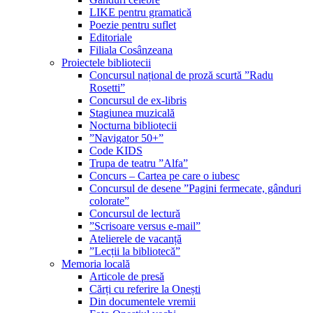
LIKE pentru gramatică
Poezie pentru suflet
Editoriale
Filiala Cosânzeana
Proiectele bibliotecii
Concursul național de proză scurtă ”Radu
Rosetti”
Concursul de ex-libris
Stagiunea muzicală
Nocturna bibliotecii
”Navigator 50+”
Code KIDS
Trupa de teatru ”Alfa”
Concurs – Cartea pe care o iubesc
Concursul de desene ”Pagini fermecate, gânduri
colorate”
Concursul de lectură
”Scrisoare versus e-mail”
Atelierele de vacanță
”Lecții la bibliotecă”
Memoria locală
Articole de presă
Cărți cu referire la Onești
Din documentele vremii