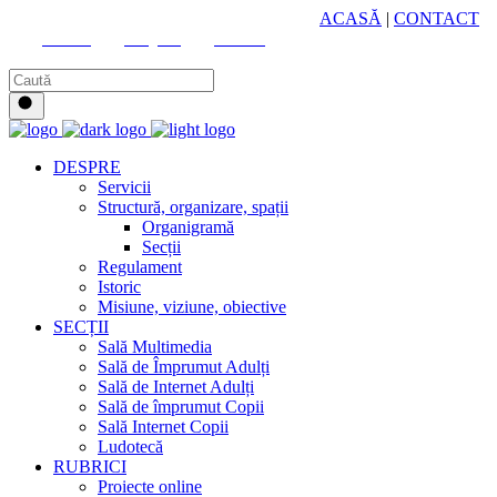
HUB CULTURAL ZONAL
ACASĂ
|
CONTACT
Youtube
Instagram
Facebook
DESPRE
Servicii
Structură, organizare, spații
Organigramă
Secții
Regulament
Istoric
Misiune, viziune, obiective
SECȚII
Sală Multimedia
Sală de Împrumut Adulți
Sală de Internet Adulți
Sală de împrumut Copii
Sală Internet Copii
Ludotecă
RUBRICI
Proiecte online