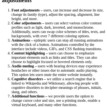
adjustments
Font adjustments –
users, can increase and decrease its size,
change its family (type), adjust the spacing, alignment, line
height, and more.
Color adjustments –
users can select various color contrast
profiles such as light, dark, inverted, and monochrome.
Additionally, users can swap color schemes of titles, texts, and
backgrounds, with over 7 different coloring options.
Animations –
epileptic users can stop all running animations
with the click of a button. Animations controlled by the
interface include videos, GIFs, and CSS flashing transitions.
Content highlighting –
users can choose to emphasize
important elements such as links and titles. They can also
choose to highlight focused or hovered elements only.
Audio muting –
users with hearing devices may experience
headaches or other issues due to automatic audio playing.
This option lets users mute the entire website instantly.
Cognitive disorders –
we utilize a search engine that is
linked to Wikipedia and Wiktionary, allowing people with
cognitive disorders to decipher meanings of phrases, initials,
slang, and others.
Additional functions –
we provide users the option to
change cursor color and size, use a printing mode, enable a
virtual keyboard, and many other functions.