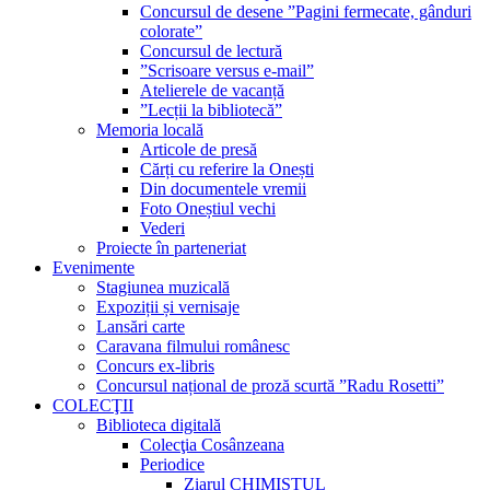
Concursul de desene ”Pagini fermecate, gânduri
colorate”
Concursul de lectură
”Scrisoare versus e-mail”
Atelierele de vacanță
”Lecții la bibliotecă”
Memoria locală
Articole de presă
Cărți cu referire la Onești
Din documentele vremii
Foto Oneștiul vechi
Vederi
Proiecte în parteneriat
Evenimente
Stagiunea muzicală
Expoziții și vernisaje
Lansări carte
Caravana filmului românesc
Concurs ex-libris
Concursul național de proză scurtă ”Radu Rosetti”
COLECŢII
Biblioteca digitală
Colecţia Cosânzeana
Periodice
Ziarul CHIMISTUL