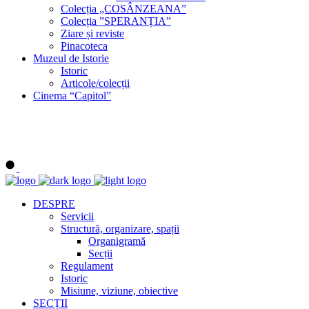
Colecția „COSÂNZEANA”
Colecția ”SPERANȚIA”
Ziare și reviste
Pinacoteca
Muzeul de Istorie
Istoric
Articole/colecții
Cinema “Capitol”
DESPRE
Servicii
Structură, organizare, spații
Organigramă
Secții
Regulament
Istoric
Misiune, viziune, obiective
SECȚII