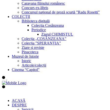
Caravana filmului românesc
Concurs ex-libris
Concursul național de proză scurtă ”Radu Rosetti”
COLECŢII
Biblioteca digitală
Colecţia Cosânzeana
Periodice
Ziarul CHIMISTUL
Colecția „COSÂNZEANA”
Colecția ”SPERANȚIA”
Ziare și reviste
Pinacoteca
Muzeul de Istorie
Istoric
Articole/colecții
Cinema “Capitol”
ACASĂ
DESPRE
Servicii