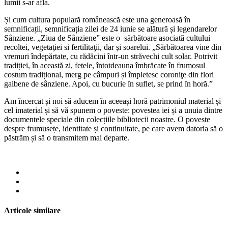
lumii s-ar afla.
Și cum cultura populară românească este una generoasă în
semnificații, semnificația zilei de 24 iunie se alătură și legendarelor
Sânziene. „Ziua de Sânziene” este o sărbătoare asociată cultului
recoltei, vegetaţiei si fertilitaţii, dar şi soarelui. „Sărbătoarea vine din
vremuri îndepărtate, cu rădăcini într-un străvechi cult solar. Potrivit
tradiției, în această zi, fetele, întotdeauna îmbrăcate în frumosul
costum tradițional, merg pe câmpuri și împletesc coroniţe din flori
galbene de sânziene. Apoi, cu bucurie ȋn suflet, se prind ȋn horă.”
Am încercat și noi să aducem în aceeași horă patrimoniul material și
cel imaterial și să vă spunem o poveste: povestea iei și a unuia dintre
documentele speciale din colecțiile bibliotecii noastre. O poveste
despre frumusețe, identitate și continuitate, pe care avem datoria să o
păstrăm și să o transmitem mai departe.
Articole similare