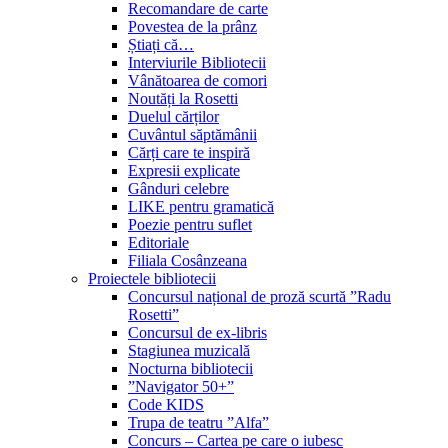
Recomandare de carte
Povestea de la prânz
Știați că…
Interviurile Bibliotecii
Vânătoarea de comori
Noutăți la Rosetti
Duelul cărților
Cuvântul săptămânii
Cărți care te inspiră
Expresii explicate
Gânduri celebre
LIKE pentru gramatică
Poezie pentru suflet
Editoriale
Filiala Cosânzeana
Proiectele bibliotecii
Concursul național de proză scurtă ”Radu
Rosetti”
Concursul de ex-libris
Stagiunea muzicală
Nocturna bibliotecii
”Navigator 50+”
Code KIDS
Trupa de teatru ”Alfa”
Concurs – Cartea pe care o iubesc