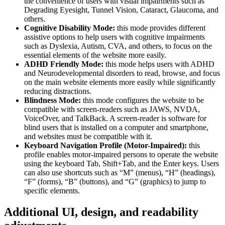
the convenience of users with visual impairments such as
Degrading Eyesight, Tunnel Vision, Cataract, Glaucoma, and
others.
Cognitive Disability Mode:
this mode provides different
assistive options to help users with cognitive impairments
such as Dyslexia, Autism, CVA, and others, to focus on the
essential elements of the website more easily.
ADHD Friendly Mode:
this mode helps users with ADHD
and Neurodevelopmental disorders to read, browse, and focus
on the main website elements more easily while significantly
reducing distractions.
Blindness Mode:
this mode configures the website to be
compatible with screen-readers such as JAWS, NVDA,
VoiceOver, and TalkBack. A screen-reader is software for
blind users that is installed on a computer and smartphone,
and websites must be compatible with it.
Keyboard Navigation Profile (Motor-Impaired):
this
profile enables motor-impaired persons to operate the website
using the keyboard Tab, Shift+Tab, and the Enter keys. Users
can also use shortcuts such as “M” (menus), “H” (headings),
“F” (forms), “B” (buttons), and “G” (graphics) to jump to
specific elements.
Additional UI, design, and readability