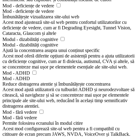
Mod - deficiențe de vedere
Mod - deficiențe de vedere
Îmbunătățește vizualizarea site-ului web
Acest mod ajustează site-ul web pentru confortul utilizatorilor cu
deficiențe de vedere, cum ar fi Degrading Eyesight, Tunnel Vision,
Cataracta, Glaucom și altele
Modul - dizabilități cognitive
Modul - dizabilități cognitive
Ajută la concentrarea asupra unui conținut specific
Acest mod oferă diferite opțiuni de asistență pentru a ajuta utilizatorii
cu deficiențe cognitive, cum ar fi dislexia, autismul, CVA și altele, să
se concentreze mai ușor pe elementele esențiale ale site-ului web.
Mod - ADHD
Mod - ADHD
Reduce distragerea atentie și îmbunătățește concentrarea
Acest mod ajută utilizatorii cu tulburări ADHD și neurodezvoltare să
citească, să navigheze și să se concentreze mai ușor pe elementele
principale ale site-ului web, reducând în același timp semnificativ
distragerea atentiei.
Mod - fără vedere
Mod - fără vedere
Permite folosirea ecranului în modul citire
Acest mod configurează site-ul web pentru a fi compatibil cu
cititoare de ecran precum JAWS, NVDA, VoiceOver și TalkBack.