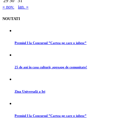
29
30
31
« nov.
ian. »
NOUTATI
Premiul I la Concursul ”Cartea pe care o iubesc”
25 de ani în casa culturii, aproape de comunitate!
Ziua Universală a Iei
Premiul I la Concursul ”Cartea pe care o iubesc”