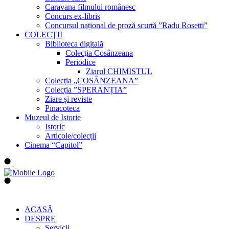
Caravana filmului românesc
Concurs ex-libris
Concursul național de proză scurtă ”Radu Rosetti”
COLECŢII
Biblioteca digitală
Colecţia Cosânzeana
Periodice
Ziarul CHIMISTUL
Colecția „COSÂNZEANA”
Colecția ”SPERANȚIA”
Ziare și reviste
Pinacoteca
Muzeul de Istorie
Istoric
Articole/colecții
Cinema “Capitol”
ACASĂ
DESPRE
Servicii