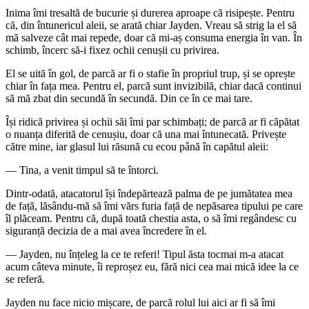
Inima îmi tresaltă de bucurie și durerea aproape că risipește. Pentru
că, din întunericul aleii, se arată chiar Jayden. Vreau să strig la el să
mă salveze cât mai repede, doar că mi-aș consuma energia în van. În
schimb, încerc să-i fixez ochii cenușii cu privirea.
El se uită în gol, de parcă ar fi o stafie în propriul trup, și se oprește
chiar în fața mea. Pentru el, parcă sunt invizibilă, chiar dacă continui
să mă zbat din secundă în secundă. Din ce în ce mai tare.
Își ridică privirea și ochii săi îmi par schimbați; de parcă ar fi căpătat
o nuanța diferită de cenușiu, doar că una mai întunecată. Privește
către mine, iar glasul lui răsună cu ecou până în capătul aleii:
— Tina, a venit timpul să te întorci.
Dintr-odată, atacatorul își îndepărtează palma de pe jumătatea mea
de față, lăsându-mă să îmi vărs furia față de nepăsarea tipului pe care
îl plăceam. Pentru că, după toată chestia asta, o să îmi regândesc cu
siguranță decizia de a mai avea încredere în el.
— Jayden, nu înțeleg la ce te referi! Tipul ăsta tocmai m-a atacat
acum câteva minute, îi reproșez eu, fără nici cea mai mică idee la ce
se referă.
Jayden nu face nicio mișcare, de parcă rolul lui aici ar fi să îmi