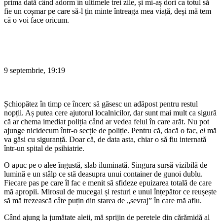
prima dată când adorm în ultimele trei zile, și mi-aș dori ca totul să
fie un coșmar pe care să-l țin minte întreaga mea viață, deși mă tem
că o voi face oricum.
9 septembrie, 19:19
Șchiopătez în timp ce încerc să găsesc un adăpost pentru restul
nopții. Aș putea cere ajutorul localnicilor, dar sunt mai mult ca sigură
că ar chema imediat poliția când ar vedea felul în care arăt. Nu pot
ajunge nicidecum într-o secție de poliție. Pentru că, dacă o fac,
el
mă
va găsi cu siguranță. Doar că, de data asta, chiar o să fiu internată
într-un spital de psihiatrie.
O apuc pe o alee îngustă, slab iluminată. Singura sursă vizibilă de
lumină e un stâlp ce stă deasupra unui container de gunoi dublu.
Fiecare pas pe care îl fac e menit să sfideze epuizarea totală de care
mă apropii. Mirosul de mucegai și resturi e unul înțepător ce reușește
să mă trezească câte puțin din starea de „sevraj” în care mă aflu.
Când ajung la jumătate aleii, mă sprijin de peretele din cărămidă al