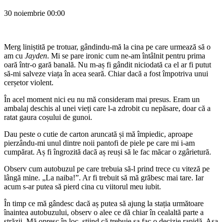
30 noiembrie 00:00
Merg liniștită pe trotuar, gândindu-mă la cina pe care urmează să o
am cu
Jayden
. Mi se pare ironic cum ne-am întâlnit pentru prima
oară într-o gară banală. Nu m-aș fi gândit niciodată ca el ar fi putut
să-mi salveze viața în acea seară. Chiar dacă a fost împotriva unui
cerșetor violent.
În acel moment nici eu nu mă consideram mai presus. Eram un
ambalaj deschis al unei vieți care l-a zdrobit cu nepăsare, doar că a
ratat gaura coșului de gunoi.
Dau peste o cutie de carton aruncată și mă împiedic, aproape
pierzându-mi unul dintre noii pantofi de piele pe care mi i-am
cumpărat. Aș fi îngrozită dacă aș reuși să le fac măcar o zgârietură.
Observ cum autobuzul pe care trebuia să-l prind trece cu viteză pe
lângă mine. „La naiba!”. Ar fi trebuit să mă grăbesc mai tare. Iar
acum s-ar putea să pierd cina cu viitorul meu iubit.
În timp ce mă gândesc dacă aș putea să ajung la stația următoare
înaintea autobuzului, observ o alee ce dă chiar în cealaltă parte a
străzii. Mă opresc în loc, știind că trebuie sa fac o decizie rapidă. Așa