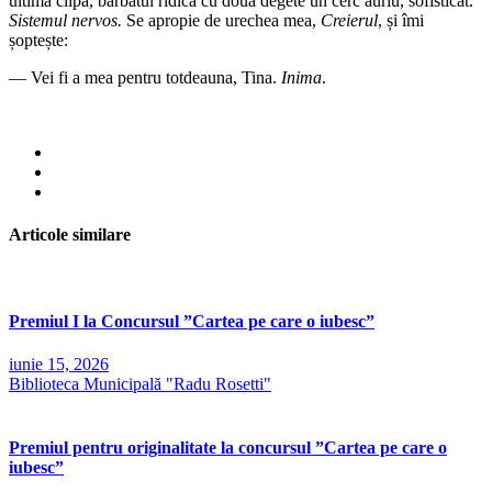
ultima clipă, bărbatul ridică cu două degete un cerc auriu, sofisticat.
Sistemul nervos.
Se apropie de urechea mea,
Creierul
, și îmi
șoptește:
— Vei fi a mea pentru totdeauna, Tina.
Inima
.
Articole similare
Premiul I la Concursul ”Cartea pe care o iubesc”
iunie 15, 2026
Biblioteca Municipală "Radu Rosetti"
Premiul pentru originalitate la concursul ”Cartea pe care o
iubesc”