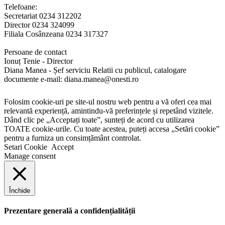
Telefoane:
Secretariat 0234 312202
Director 0234 324099
Filiala Cosânzeana 0234 317327
Persoane de contact
Ionuț Tenie - Director
Diana Manea - Șef serviciu Relatii cu publicul, catalogare
documente e-mail: diana.manea@onesti.ro
Folosim cookie-uri pe site-ul nostru web pentru a vă oferi cea mai
relevantă experiență, amintindu-vă preferințele și repetând vizitele.
Dând clic pe „Acceptați toate”, sunteți de acord cu utilizarea
TOATE cookie-urile. Cu toate acestea, puteți accesa „Setări cookie”
pentru a furniza un consimțământ controlat.
Setari Cookie
Accept
Manage consent
Închide
Prezentare generală a confidențialității