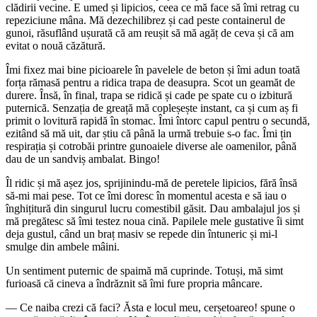
clădirii vecine. E umed și lipicios, ceea ce mă face să îmi retrag cu
repeziciune mâna. Mă dezechilibrez și cad peste containerul de
gunoi, răsuflând ușurată că am reușit să mă agăț de ceva și că am
evitat o nouă căzătură.
Îmi fixez mai bine picioarele în pavelele de beton și îmi adun toată
forța rămasă pentru a ridica trapa de deasupra. Scot un geamăt de
durere. Însă, în final, trapa se ridică și cade pe spate cu o izbitură
puternică. Senzația de greață mă copleșește instant, ca și cum aș fi
primit o lovitură rapidă în stomac. Îmi întorc capul pentru o secundă,
ezitând să mă uit, dar știu că până la urmă trebuie s-o fac. Îmi țin
respirația și cotrobăi printre gunoaiele diverse ale oamenilor, până
dau de un sandviș ambalat. Bingo!
Îl ridic și mă așez jos, sprijinindu-mă de peretele lipicios, fără însă
să-mi mai pese. Tot ce îmi doresc în momentul acesta e să iau o
înghițitură din singurul lucru comestibil găsit. Dau ambalajul jos și
mă pregătesc să îmi testez noua cină. Papilele mele gustative îi simt
deja gustul, când un braț masiv se repede din întuneric și mi-l
smulge din ambele mâini.
Un sentiment puternic de spaimă mă cuprinde. Totuși, mă simt
furioasă că cineva a îndrăznit să îmi fure propria mâncare.
— Ce naiba crezi că faci? Ăsta e locul meu, cerșetoareo! spune o