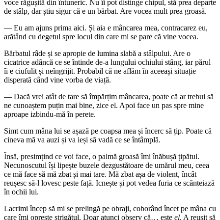
voce răgușită din întuneric. Nu îi pot distinge chipul, stă prea departe
de stâlp, dar știu sigur că e un bărbat. Are vocea mult prea groasă.
— Eu am ajuns prima aici. Și aia e mâncarea mea, contracarez eu,
arătând cu degetul spre locul din care mi se pare că vine vocea.
Bărbatul râde și se apropie de lumina slabă a stâlpului. Are o
cicatrice adâncă ce se întinde de-a lungului ochiului stâng, iar părul
îi e ciufulit și neîngrijit. Probabil că ne aflăm în aceeași situație
disperată când vine vorba de viață.
— Dacă vrei atât de tare să împărțim mâncarea, poate că ar trebui să
ne cunoaștem puțin mai bine, zice el. Apoi face un pas spre mine
aproape izbindu-mă în perete.
Simt cum mâna lui se așază pe coapsa mea și încerc să țip. Poate că
cineva mă va auzi și va ieși să vadă ce se întâmplă.
Însă, presimțind ce voi face, o palmă groasă îmi înăbușă țipătul.
Necunoscutul își lipește buzele dezgustătoare de umărul meu, ceea
ce mă face să mă zbat și mai tare. Mă zbat așa de violent, încât
reușesc să-l lovesc peste față. Icnește și pot vedea furia ce scânteiază
în ochii lui.
Lacrimi încep să mi se prelingă pe obraji, coborând încet pe mâna cu
care îmi oprește strigătul. Doar atunci observ că… este
el
. A reușit să