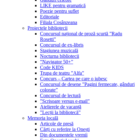
LIKE pentru gramatică
Poezie pentru suflet
Editoriale
Filiala Cosânzeana
Proiectele bibliotecii
Concursul național de proză scurtă ”Radu
Rosetti”
Concursul de ex-libris
Stagiunea muzicală
Nocturna bibliotecii
”Navigator 50+”
Code KIDS
Trupa de teatru ”Alfa”
Concurs – Cartea pe care o iubesc
Concursul de desene ”Pagini fermecate, gânduri
colorate”
Concursul de lectură
”Scrisoare versus e-mail”
Atelierele de vacanță
”Lecții la bibliotecă”
Memoria locală
Articole de presă
Cărți cu referire la Onești
Din documentele vremii