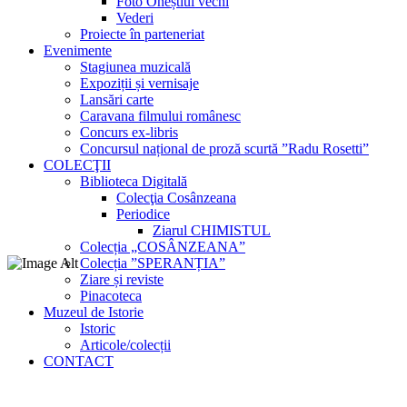
Foto Oneștiul vechi
Vederi
Proiecte în parteneriat
Evenimente
Stagiunea muzicală
Expoziții și vernisaje
Lansări carte
Caravana filmului românesc
Concurs ex-libris
Concursul național de proză scurtă ”Radu Rosetti”
COLECŢII
Biblioteca Digitală
Colecţia Cosânzeana
Periodice
Ziarul CHIMISTUL
Colecția „COSÂNZEANA”
Colecția ”SPERANȚIA”
Ziare și reviste
Pinacoteca
Muzeul de Istorie
Istoric
Articole/colecții
CONTACT