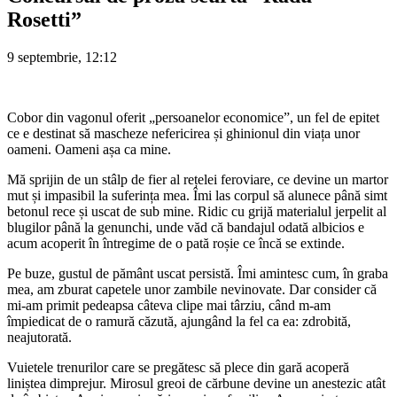
Rosetti”
9 septembrie, 12:12
Cobor din vagonul oferit „persoanelor economice”, un fel de epitet
ce e destinat să mascheze nefericirea și ghinionul din viața unor
oameni. Oameni așa ca mine.
Mă sprijin de un stâlp de fier al rețelei feroviare, ce devine un martor
mut și impasibil la suferința mea. Îmi las corpul să alunece până simt
betonul rece și uscat de sub mine. Ridic cu grijă materialul jerpelit al
blugilor până la genunchi, unde văd că bandajul odată albicios e
acum acoperit în întregime de o pată roșie ce încă se extinde.
Pe buze, gustul de pământ uscat persistă. Îmi amintesc cum, în graba
mea, am zburat capetele unor zambile nevinovate. Dar consider că
mi-am primit pedeapsa câteva clipe mai târziu, când m-am
împiedicat de o ramură căzută, ajungând la fel ca ea: zdrobită,
neajutorată.
Vuietele trenurilor care se pregătesc să plece din gară acoperă
liniștea dimprejur. Mirosul greoi de cărbune devine un anestezic atât