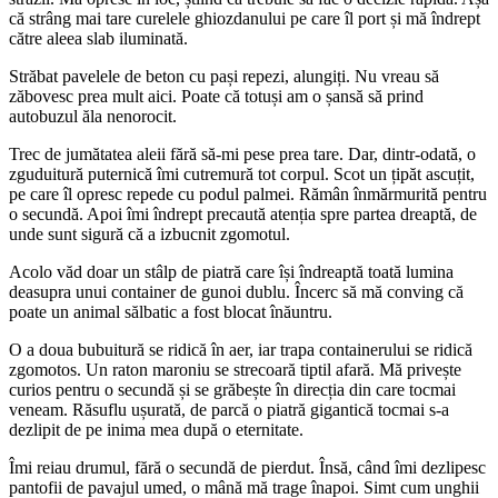
că strâng mai tare curelele ghiozdanului pe care îl port și mă îndrept
către aleea slab iluminată.
Străbat pavelele de beton cu pași repezi, alungiți. Nu vreau să
zăbovesc prea mult aici. Poate că totuși am o șansă să prind
autobuzul ăla nenorocit.
Trec de jumătatea aleii fără să-mi pese prea tare. Dar, dintr-odată, o
zguduitură puternică îmi cutremură tot corpul. Scot un țipăt ascuțit,
pe care îl opresc repede cu podul palmei. Rămân înmărmurită pentru
o secundă. Apoi îmi îndrept precaută atenția spre partea dreaptă, de
unde sunt sigură că a izbucnit zgomotul.
Acolo văd doar un stâlp de piatră care își îndreaptă toată lumina
deasupra unui container de gunoi dublu. Încerc să mă conving că
poate un animal sălbatic a fost blocat înăuntru.
O a doua bubuitură se ridică în aer, iar trapa containerului se ridică
zgomotos. Un raton maroniu se strecoară tiptil afară. Mă privește
curios pentru o secundă și se grăbește în direcția din care tocmai
veneam. Răsuflu ușurată, de parcă o piatră gigantică tocmai s-a
dezlipit de pe inima mea după o eternitate.
Îmi reiau drumul, fără o secundă de pierdut. Însă, când îmi dezlipesc
pantofii de pavajul umed, o mână mă trage înapoi. Simt cum unghii