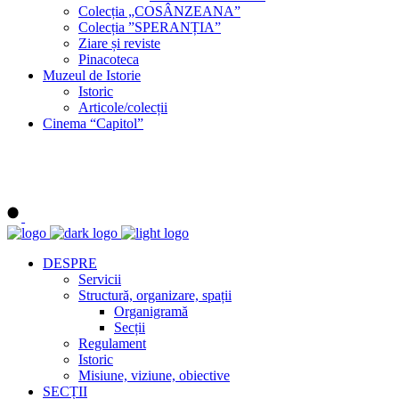
Colecția „COSÂNZEANA”
Colecția ”SPERANȚIA”
Ziare și reviste
Pinacoteca
Muzeul de Istorie
Istoric
Articole/colecții
Cinema “Capitol”
DESPRE
Servicii
Structură, organizare, spații
Organigramă
Secții
Regulament
Istoric
Misiune, viziune, obiective
SECȚII