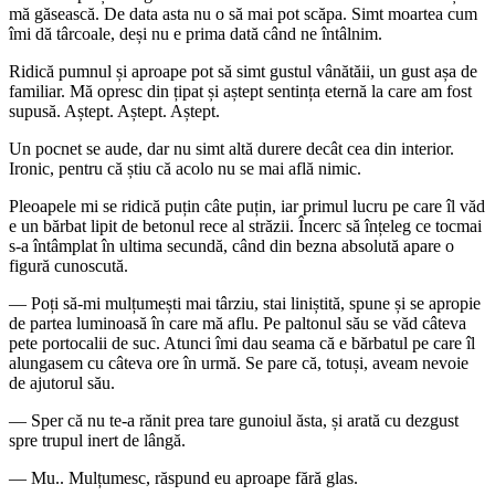
mă găsească. De data asta nu o să mai pot scăpa. Simt moartea cum
îmi dă târcoale, deși nu e prima dată când ne întâlnim.
Ridică pumnul și aproape pot să simt gustul vânătăii, un gust așa de
familiar. Mă opresc din țipat și aștept sentința eternă la care am fost
supusă. Aștept. Aștept. Aștept.
Un pocnet se aude, dar nu simt altă durere decât cea din interior.
Ironic, pentru că știu că acolo nu se mai află nimic.
Pleoapele mi se ridică puțin câte puțin, iar primul lucru pe care îl văd
e un bărbat lipit de betonul rece al străzii. Încerc să înțeleg ce tocmai
s-a întâmplat în ultima secundă, când din bezna absolută apare o
figură cunoscută.
— Poți să-mi mulțumești mai târziu, stai liniștită, spune și se apropie
de partea luminoasă în care mă aflu. Pe paltonul său se văd câteva
pete portocalii de suc. Atunci îmi dau seama că e bărbatul pe care îl
alungasem cu câteva ore în urmă. Se pare că, totuși, aveam nevoie
de ajutorul său.
— Sper că nu te-a rănit prea tare gunoiul ăsta, și arată cu dezgust
spre trupul inert de lângă.
— Mu.. Mulțumesc, răspund eu aproape fără glas.