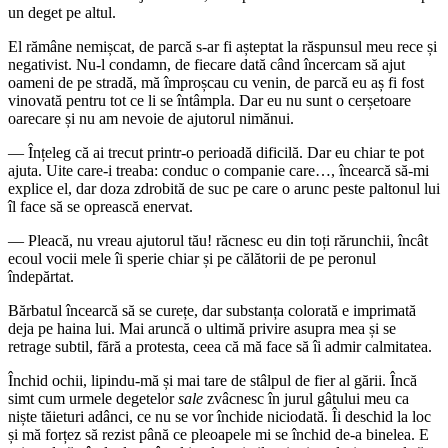
un deget pe altul.
El rămâne nemișcat, de parcă s-ar fi așteptat la răspunsul meu rece și
negativist. Nu-l condamn, de fiecare dată când încercam să ajut
oameni de pe stradă, mă împroșcau cu venin, de parcă eu aș fi fost
vinovată pentru tot ce li se întâmpla. Dar eu nu sunt o cerșetoare
oarecare și nu am nevoie de ajutorul nimănui.
— Înțeleg că ai trecut printr-o perioadă dificilă. Dar eu chiar te pot
ajuta. Uite care-i treaba: conduc o companie care…, încearcă să-mi
explice el, dar doza zdrobită de suc pe care o arunc peste paltonul lui
îl face să se oprească enervat.
— Pleacă, nu vreau ajutorul tău! răcnesc eu din toți rărunchii, încât
ecoul vocii mele îi sperie chiar și pe călătorii de pe peronul
îndepărtat.
Bărbatul încearcă să se curețe, dar substanța colorată e imprimată
deja pe haina lui. Mai aruncă o ultimă privire asupra mea și se
retrage subtil, fără a protesta, ceea că mă face să îi admir calmitatea.
Închid ochii, lipindu-mă și mai tare de stâlpul de fier al gării. Încă
simt cum urmele degetelor
sale
zvâcnesc în jurul gâtului meu ca
niște tăieturi adânci, ce nu se vor închide niciodată. Îi deschid la loc
și mă forțez să rezist până ce pleoapele mi se închid de-a binelea. E