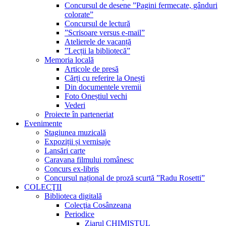
Concursul de desene ”Pagini fermecate, gânduri
colorate”
Concursul de lectură
”Scrisoare versus e-mail”
Atelierele de vacanță
”Lecții la bibliotecă”
Memoria locală
Articole de presă
Cărți cu referire la Onești
Din documentele vremii
Foto Oneștiul vechi
Vederi
Proiecte în parteneriat
Evenimente
Stagiunea muzicală
Expoziții și vernisaje
Lansări carte
Caravana filmului românesc
Concurs ex-libris
Concursul național de proză scurtă ”Radu Rosetti”
COLECŢII
Biblioteca digitală
Colecţia Cosânzeana
Periodice
Ziarul CHIMISTUL