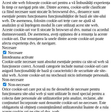
Acest site web folosește cookie-uri pentru a vă îmbunătăți experiența
în timp ce navigați prin site. Dintre acestea, cookie-urile clasificate
ca fiind necesare sunt stocate în browserul dvs., deoarece sunt
esențiale pentru funcționarea funcționalităților de bază ale site-ului
web. De asemenea, folosim cookie-uri terțe care ne ajută să
analizăm și să înțelegem modul în care utilizați acest site web.
Aceste cookie-uri vor fi stocate în browser-ul dvs. numai cu acordul
dumneavoastră. De asemenea, aveți opțiunea de a renunța la aceste
cookie-uri. Dar renunțarea la unele dintre aceste cookie-uri poate
afecta experiența dvs. de navigare.
Necesare
Necesare
Întotdeauna activate
Cookie-urile necesare sunt absolut esențiale pentru ca site-ul web să
funcționeze corect. Această categorie include numai cookie-uri care
asigură funcționalități de bază și caracteristici de securitate ale site-
ului web. Aceste cookie-uri nu stochează nicio informație personală.
Non-necesare
Non-necesare
Orice cookie-uri care pot să nu fie deosebit de necesare pentru
funcționarea site-ului web și sunt utilizate în mod special pentru a
colecta date personale ale utilizatorilor prin analize, reclame, alte
conținuturi încorporate sunt denumite cookie-uri ne-necesare. Este
obligatoriu să obțineți consimțământul utilizatorului înainte de a rula
aceste cookie-uri pe site-ul dvs. web.