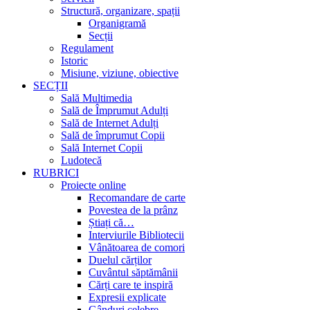
Structură, organizare, spații
Organigramă
Secții
Regulament
Istoric
Misiune, viziune, obiective
SECȚII
Sală Multimedia
Sală de Împrumut Adulți
Sală de Internet Adulți
Sală de împrumut Copii
Sală Internet Copii
Ludotecă
RUBRICI
Proiecte online
Recomandare de carte
Povestea de la prânz
Știați că…
Interviurile Bibliotecii
Vânătoarea de comori
Duelul cărților
Cuvântul săptămânii
Cărți care te inspiră
Expresii explicate
Gânduri celebre