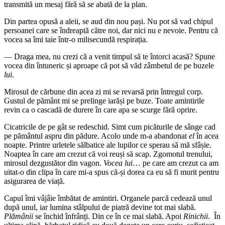
transmită un mesaj fără să se abată de la plan.
Din partea opusă a aleii, se aud din nou pași. Nu pot să vad chipul
persoanei care se îndreaptă către noi, dar nici nu e nevoie. Pentru că
vocea sa îmi taie într-o milisecundă respirația.
— Draga mea, nu crezi că a venit timpul să te întorci acasă? Spune
vocea din întuneric și aproape că pot să văd zâmbetul de pe buzele
lui
.
Mirosul de cărbune din acea zi mi se revarsă prin întregul corp.
Gustul de pământ mi se prelinge iarăși pe buze. Toate amintirile
revin ca o cascadă de durere în care apa se scurge fără oprire.
Cicatricile de pe gât se redeschid. Simt cum picăturile de sânge cad
pe pământul aspru din pădure. Acolo unde m-a abandonat
el
în acea
noapte. Printre urletele sălbatice ale lupilor ce sperau să mă sfâșie.
Noaptea în care am crezut că voi reuși să scap. Zgomotul trenului,
mirosul dezgustător din vagon.
Vocea lui
… pe care am crezut ca am
uitat-o din clipa în care mi-a spus că-și dorea ca eu să fi murit pentru
asigurarea de viață.
Capul îmi vâjâie îmbătat de amintiri. Organele parcă cedează unul
după unul, iar lumina stâlpului de piatră devine tot mai slabă.
Plămânii
se închid înfrânți. Din ce în ce mai slabă. Apoi
Rinichii
. În