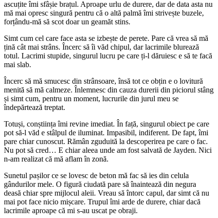
ascuțite îmi sfâșie brațul. Aproape urlu de durere, dar de data asta nu
mă mai opresc singură pentru că o altă palmă îmi strivește buzele,
forțându-mă să scot doar un geamăt stins.
Simt cum cel care face asta se izbește de perete. Pare că vrea să mă
țină cât mai strâns. Încerc să îi văd chipul, dar lacrimile blurează
totul. Lacrimi stupide, singurul lucru pe care ți-l dăruiesc e să te facă
mai slab.
Încerc să mă smucesc din strânsoare, însă tot ce obțin e o lovitură
menită să mă calmeze. Înlemnesc din cauza durerii din piciorul stâng
și simt cum, pentru un moment, lucrurile din jurul meu se
îndepărtează treptat.
Totuși, conștiința îmi revine imediat. În față, singurul obiect pe care
pot să-l văd e stâlpul de iluminat. Impasibil, indiferent. De fapt, îmi
pare chiar cunoscut. Rămân zguduită la descoperirea pe care o fac.
Nu pot să cred… E chiar aleea unde am fost salvată de Jayden. Nici
n-am realizat că mă aflam în zonă.
Sunetul pașilor ce se lovesc de beton mă fac să ies din celula
gândurilor mele. O figură ciudată pare să înaintează din negura
deasă chiar spre mijlocul aleii. Vreau să întorc capul, dar simt că nu
mai pot face nicio mișcare. Trupul îmi arde de durere, chiar dacă
lacrimile aproape că mi s-au uscat pe obraji.