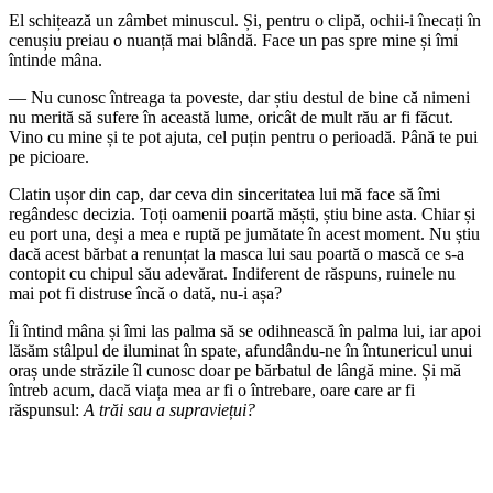
El schițează un zâmbet minuscul. Și, pentru o clipă, ochii-i înecați în
cenușiu preiau o nuanță mai blândă. Face un pas spre mine și îmi
întinde mâna.
— Nu cunosc întreaga ta poveste, dar știu destul de bine că nimeni
nu merită să sufere în această lume, oricât de mult rău ar fi făcut.
Vino cu mine și te pot ajuta, cel puțin pentru o perioadă. Până te pui
pe picioare.
Clatin ușor din cap, dar ceva din sinceritatea lui mă face să îmi
regândesc decizia. Toți oamenii poartă măști, știu bine asta. Chiar și
eu port una, deși a mea e ruptă pe jumătate în acest moment. Nu știu
dacă acest bărbat a renunțat la masca lui sau poartă o mască ce s-a
contopit cu chipul său adevărat. Indiferent de răspuns, ruinele nu
mai pot fi distruse încă o dată, nu-i așa?
Îi întind mâna și îmi las palma să se odihnească în palma lui, iar apoi
lăsăm stâlpul de iluminat în spate, afundându-ne în întunericul unui
oraș unde străzile îl cunosc doar pe bărbatul de lângă mine. Și mă
întreb acum, dacă viața mea ar fi o întrebare, oare care ar fi
răspunsul:
A trăi sau a supraviețui?