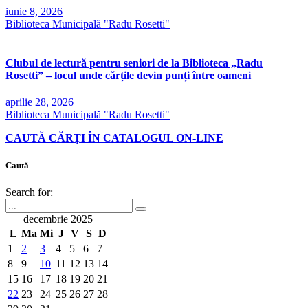
iunie 8, 2026
Biblioteca Municipală "Radu Rosetti"
Clubul de lectură pentru seniori de la Biblioteca „Radu
Rosetti” – locul unde cărțile devin punți între oameni
aprilie 28, 2026
Biblioteca Municipală "Radu Rosetti"
CAUTĂ CĂRȚI ÎN CATALOGUL ON-LINE
Caută
Search for:
decembrie 2025
L
Ma
Mi
J
V
S
D
1
2
3
4
5
6
7
8
9
10
11
12
13
14
15
16
17
18
19
20
21
22
23
24
25
26
27
28