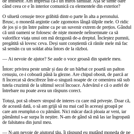
de îmbietor. Am impresia că-i un miros familiar. Așa se simte oare
când ceea ce e în interior comunică cu elementele din exterior?
O siluetă cenușie trece grăbită dintr-o parte în alta a peronului.
Brusc, o monedă argintie cade zgomotos lângă tălpile mele. O ridic
de jos și o țin între palme ca pe un suvenir extrem de prețios. Gândul
că unii oameni se folosesc de niște monede neînsemnate ca să
valorifice viața unui om mă dezgustă de-a dreptul. Încleștez pumnii,
pregătită să lovesc ceva. Deși sunt conștientă că rănile mele mă fac
să semăn cu un soldat abia întors de la război.
— Ai nevoie de ajutor? Se aude o voce groasă din spatele meu.
Întorc privirea peste umăr și dau de un bărbat ce poartă un palton
cenușiu, ce-i coboară până la glezne. Are chipul obosit, de parcă ar
fi încercat să descifreze într-o singură noapte de ce omenirea stă sub
tutela cruzimii de la ultimul secol încoace. Adevărul e că o astfel de
întrebare nu poate avea un răspuns corect.
Totuși, pot să observ stropul de interes cu care mă privește. Doar că,
de această dată, o să am grijă să nu mai cad în aceeași groapă pe
care am reumplut-o cu pământ. Nici măcar dacă ploaia ar veni, iar
pământul s-ar surpa în neștire. N-am de gând să mă las iar îngropată
de falsitatea din jurul meu.
— N-am nevoie de ajutorul tău, îi răspund eu mutând moneda de pe