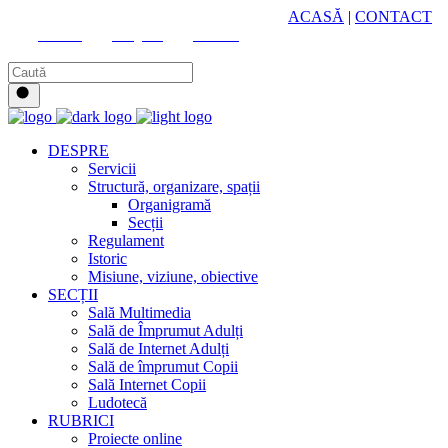
HUB CULTURAL ZONAL
ACASĂ
|
CONTACT
Youtube
Instagram
Facebook
DESPRE
Servicii
Structură, organizare, spații
Organigramă
Secții
Regulament
Istoric
Misiune, viziune, obiective
SECȚII
Sală Multimedia
Sală de Împrumut Adulți
Sală de Internet Adulți
Sală de împrumut Copii
Sală Internet Copii
Ludotecă
RUBRICI
Proiecte online