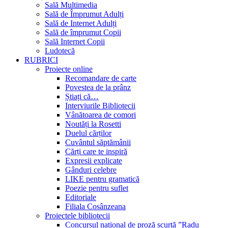
Sală Multimedia
Sală de Împrumut Adulți
Sală de Internet Adulți
Sală de împrumut Copii
Sală Internet Copii
Ludotecă
RUBRICI
Proiecte online
Recomandare de carte
Povestea de la prânz
Știați că…
Interviurile Bibliotecii
Vânătoarea de comori
Noutăți la Rosetti
Duelul cărților
Cuvântul săptămânii
Cărți care te inspiră
Expresii explicate
Gânduri celebre
LIKE pentru gramatică
Poezie pentru suflet
Editoriale
Filiala Cosânzeana
Proiectele bibliotecii
Concursul național de proză scurtă ”Radu