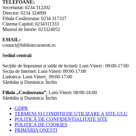
TELEFOANE:
Secretariat: 0234 312202
Director: 0234 324099
Filiala Cosânzeana: 0234 317327
Cinema Capitol: 0234311333
Muzeul de Istorie: 023324052
EMAIL:
contact@bibliotecaonesti.ro
Sediul central:
Secțiile de împrumut și salile de lectură: Luni-Vineri : 09:00-17:00
Secția de Internet: Luni-Vineri: 09:00-17:00
Ludoteca: Luni-Vineri: 09:00-17:00
Sâmbăta și Duminica: Închis
Filiala „Cosânzeana”
: Luni-Vineri: 08:00-16:00
Sâmbăta și Duminica: Închis
GDPR
TERMENI ȘI CONDIȚII DE UTILIZARE A SITE-ULU
POLITICĂ DE CONFIDENȚIALITATE SITE
POLITICA DE COOKIES
PRIMĂRIA ONEȘTI