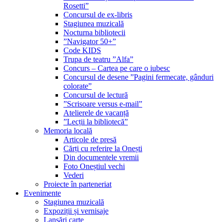
Rosetti”
Concursul de ex-libris
Stagiunea muzicală
Nocturna bibliotecii
”Navigator 50+”
Code KIDS
Trupa de teatru ”Alfa”
Concurs – Cartea pe care o iubesc
Concursul de desene ”Pagini fermecate, gânduri
colorate”
Concursul de lectură
”Scrisoare versus e-mail”
Atelierele de vacanță
”Lecții la bibliotecă”
Memoria locală
Articole de presă
Cărți cu referire la Onești
Din documentele vremii
Foto Oneștiul vechi
Vederi
Proiecte în parteneriat
Evenimente
Stagiunea muzicală
Expoziții și vernisaje
Lansări carte