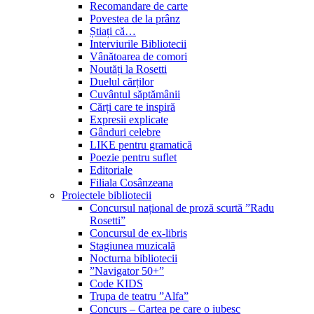
Recomandare de carte
Povestea de la prânz
Știați că…
Interviurile Bibliotecii
Vânătoarea de comori
Noutăți la Rosetti
Duelul cărților
Cuvântul săptămânii
Cărți care te inspiră
Expresii explicate
Gânduri celebre
LIKE pentru gramatică
Poezie pentru suflet
Editoriale
Filiala Cosânzeana
Proiectele bibliotecii
Concursul național de proză scurtă ”Radu
Rosetti”
Concursul de ex-libris
Stagiunea muzicală
Nocturna bibliotecii
”Navigator 50+”
Code KIDS
Trupa de teatru ”Alfa”
Concurs – Cartea pe care o iubesc