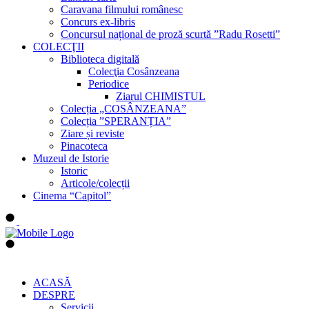
Caravana filmului românesc
Concurs ex-libris
Concursul național de proză scurtă ”Radu Rosetti”
COLECŢII
Biblioteca digitală
Colecţia Cosânzeana
Periodice
Ziarul CHIMISTUL
Colecția „COSÂNZEANA”
Colecția ”SPERANȚIA”
Ziare și reviste
Pinacoteca
Muzeul de Istorie
Istoric
Articole/colecții
Cinema “Capitol”
ACASĂ
DESPRE
Servicii