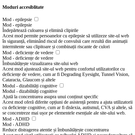
Moduri accesiblitate
Mod - epilepsie
Mod - epilepsie
Îndepărtează culoarea și elimină clipirile
Acest mod permite persoanelor cu epilepsie să utilizeze site-ul web
în siguranță, eliminând riscul de convulsii care rezultă din animații
intermitente sau clipitoare și combinații riscante de culori
Mod - deficiențe de vedere
Mod - deficiențe de vedere
Îmbunătățește vizualizarea site-ului web
Acest mod ajustează site-ul web pentru confortul utilizatorilor cu
deficiențe de vedere, cum ar fi Degrading Eyesight, Tunnel Vision,
Cataracta, Glaucom și altele
Modul - dizabilități cognitive
Modul - dizabilități cognitive
Ajută la concentrarea asupra unui conținut specific
Acest mod oferă diferite opțiuni de asistență pentru a ajuta utilizatorii
cu deficiențe cognitive, cum ar fi dislexia, autismul, CVA și altele, să
se concentreze mai ușor pe elementele esențiale ale site-ului web.
Mod - ADHD
Mod - ADHD
Reduce distragerea atentie și îmbunătățește concentrarea