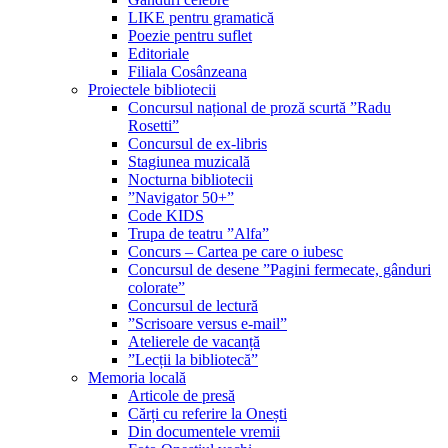
LIKE pentru gramatică
Poezie pentru suflet
Editoriale
Filiala Cosânzeana
Proiectele bibliotecii
Concursul național de proză scurtă ”Radu
Rosetti”
Concursul de ex-libris
Stagiunea muzicală
Nocturna bibliotecii
”Navigator 50+”
Code KIDS
Trupa de teatru ”Alfa”
Concurs – Cartea pe care o iubesc
Concursul de desene ”Pagini fermecate, gânduri
colorate”
Concursul de lectură
”Scrisoare versus e-mail”
Atelierele de vacanță
”Lecții la bibliotecă”
Memoria locală
Articole de presă
Cărți cu referire la Onești
Din documentele vremii