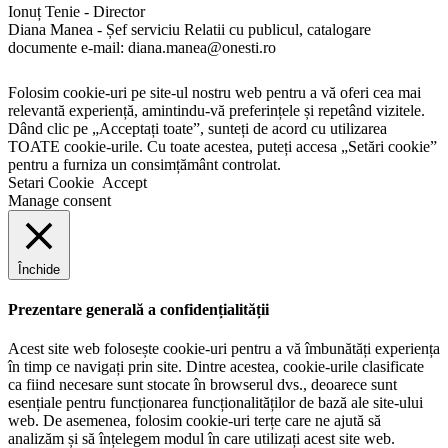
Ionuț Tenie - Director
Diana Manea - Șef serviciu Relatii cu publicul, catalogare
documente e-mail: diana.manea@onesti.ro
Folosim cookie-uri pe site-ul nostru web pentru a vă oferi cea mai
relevantă experiență, amintindu-vă preferințele și repetând vizitele.
Dând clic pe „Acceptați toate”, sunteți de acord cu utilizarea
TOATE cookie-urile. Cu toate acestea, puteți accesa „Setări cookie”
pentru a furniza un consimțământ controlat.
Setari Cookie
Accept
Manage consent
Închide
Prezentare generală a confidențialității
Acest site web folosește cookie-uri pentru a vă îmbunătăți experiența
în timp ce navigați prin site. Dintre acestea, cookie-urile clasificate
ca fiind necesare sunt stocate în browserul dvs., deoarece sunt
esențiale pentru funcționarea funcționalităților de bază ale site-ului
web. De asemenea, folosim cookie-uri terțe care ne ajută să
analizăm și să înțelegem modul în care utilizați acest site web.