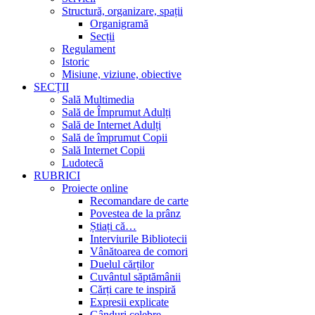
Structură, organizare, spații
Organigramă
Secții
Regulament
Istoric
Misiune, viziune, obiective
SECȚII
Sală Multimedia
Sală de Împrumut Adulți
Sală de Internet Adulți
Sală de împrumut Copii
Sală Internet Copii
Ludotecă
RUBRICI
Proiecte online
Recomandare de carte
Povestea de la prânz
Știați că…
Interviurile Bibliotecii
Vânătoarea de comori
Duelul cărților
Cuvântul săptămânii
Cărți care te inspiră
Expresii explicate
Gânduri celebre