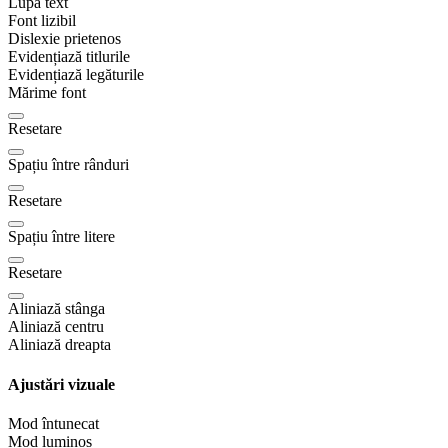
Lupă text
Font lizibil
Dislexie prietenos
Evidențiază titlurile
Evidențiază legăturile
Mărime font
Resetare
Spațiu între rânduri
Resetare
Spațiu între litere
Resetare
Aliniază stânga
Aliniază centru
Aliniază dreapta
Ajustări vizuale
Mod întunecat
Mod luminos