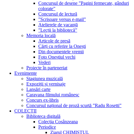
Concursul de desene ”Pagini fermecate, gânduri
colorate”
Concursul de lectură
”Scrisoare versus e-mail”
Atelierele de vacanță
”Lecții la bibliotecă”
Memoria locală
Articole de presă
Cărți cu referire la Onești
Din documentele vremii
Foto Oneștiul vechi
Vederi
Proiecte în parteneriat
Evenimente
Stagiunea muzicală
Expoziții și vernisaje
Lansări carte
Caravana filmului românesc
Concurs ex-libris
Concursul național de proză scurtă ”Radu Rosetti”
COLECŢII
Biblioteca digitală
Colecţia Cosânzeana
Periodice
Ziarul CHIMISTUL