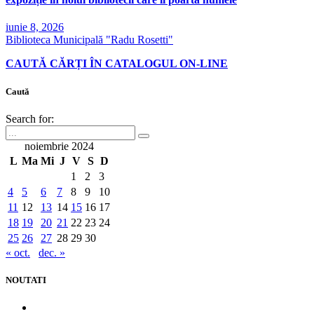
iunie 8, 2026
Biblioteca Municipală "Radu Rosetti"
CAUTĂ CĂRȚI ÎN CATALOGUL ON-LINE
Caută
Search for:
noiembrie 2024
L
Ma
Mi
J
V
S
D
1
2
3
4
5
6
7
8
9
10
11
12
13
14
15
16
17
18
19
20
21
22
23
24
25
26
27
28
29
30
« oct.
dec. »
NOUTATI