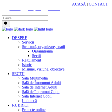
HUB CULTURAL ZONAL
ACASĂ
|
CONTACT
Youtube
Instagram
Facebook
DESPRE
Servicii
Structură, organizare, spații
Organigramă
Secții
Regulament
Istoric
Misiune, viziune, obiective
SECȚII
Sală Multimedia
Sală de Împrumut Adulți
Sală de Internet Adulți
Sală de împrumut Copii
Sală Internet Copii
Ludotecă
RUBRICI
Proiecte online