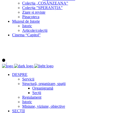
Colecția „COSÂNZEANA”
Colecția ”SPERANȚIA”
Ziare și reviste
Pinacoteca
Muzeul de Istorie
Istoric
Articole/colecții
Cinema “Capitol”
DESPRE
Servicii
Structură, organizare, spații
Organigramă
Secții
Regulament
Istoric
Misiune, viziune, obiective
SECȚII