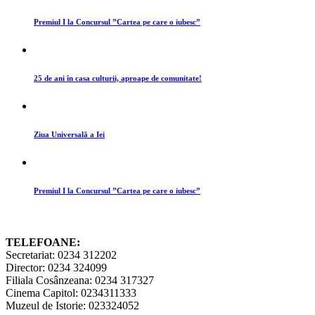
Premiul I la Concursul ”Cartea pe care o iubesc”
25 de ani în casa culturii, aproape de comunitate!
Ziua Universală a Iei
Premiul I la Concursul ”Cartea pe care o iubesc”
TELEFOANE:
Secretariat: 0234 312202
Director: 0234 324099
Filiala Cosânzeana: 0234 317327
Cinema Capitol: 0234311333
Muzeul de Istorie: 023324052