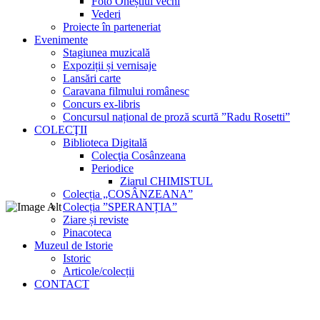
Foto Oneștiul vechi
Vederi
Proiecte în parteneriat
Evenimente
Stagiunea muzicală
Expoziții și vernisaje
Lansări carte
Caravana filmului românesc
Concurs ex-libris
Concursul național de proză scurtă ”Radu Rosetti”
COLECŢII
Biblioteca Digitală
Colecţia Cosânzeana
Periodice
Ziarul CHIMISTUL
Colecția „COSÂNZEANA”
Colecția ”SPERANȚIA”
Ziare și reviste
Pinacoteca
Muzeul de Istorie
Istoric
Articole/colecții
CONTACT