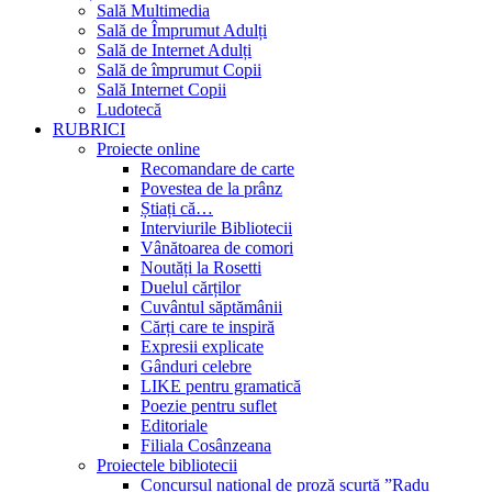
Sală Multimedia
Sală de Împrumut Adulți
Sală de Internet Adulți
Sală de împrumut Copii
Sală Internet Copii
Ludotecă
RUBRICI
Proiecte online
Recomandare de carte
Povestea de la prânz
Știați că…
Interviurile Bibliotecii
Vânătoarea de comori
Noutăți la Rosetti
Duelul cărților
Cuvântul săptămânii
Cărți care te inspiră
Expresii explicate
Gânduri celebre
LIKE pentru gramatică
Poezie pentru suflet
Editoriale
Filiala Cosânzeana
Proiectele bibliotecii
Concursul național de proză scurtă ”Radu