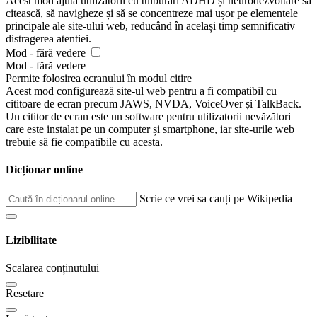
Acest mod ajută utilizatorii cu tulburări ADHD și neurodezvoltare să
citească, să navigheze și să se concentreze mai ușor pe elementele
principale ale site-ului web, reducând în același timp semnificativ
distragerea atentiei.
Mod - fără vedere
Mod - fără vedere
Permite folosirea ecranului în modul citire
Acest mod configurează site-ul web pentru a fi compatibil cu
cititoare de ecran precum JAWS, NVDA, VoiceOver și TalkBack.
Un cititor de ecran este un software pentru utilizatorii nevăzători
care este instalat pe un computer și smartphone, iar site-urile web
trebuie să fie compatibile cu acesta.
Dicționar online
Scrie ce vrei sa cauți pe Wikipedia
Lizibilitate
Scalarea conținutului
Resetare