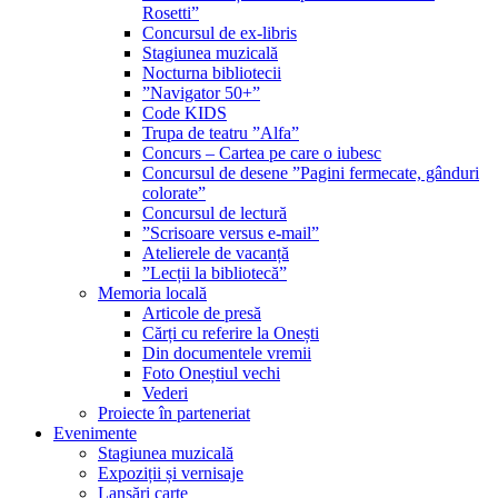
Rosetti”
Concursul de ex-libris
Stagiunea muzicală
Nocturna bibliotecii
”Navigator 50+”
Code KIDS
Trupa de teatru ”Alfa”
Concurs – Cartea pe care o iubesc
Concursul de desene ”Pagini fermecate, gânduri
colorate”
Concursul de lectură
”Scrisoare versus e-mail”
Atelierele de vacanță
”Lecții la bibliotecă”
Memoria locală
Articole de presă
Cărți cu referire la Onești
Din documentele vremii
Foto Oneștiul vechi
Vederi
Proiecte în parteneriat
Evenimente
Stagiunea muzicală
Expoziții și vernisaje
Lansări carte