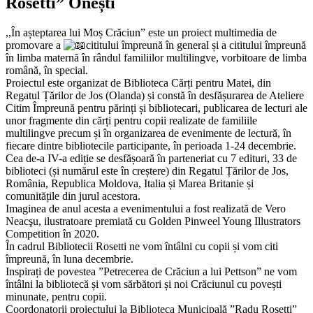
Rosetti” Onești
,,În așteptarea lui Moș Crăciun” este un proiect multimedia de
promovare a
cititului împreună în general și a cititului împreună
în limba maternă în rândul familiilor multilingve, vorbitoare de limba
română, în special.
Proiectul este organizat de Biblioteca Cărți pentru Matei, din
Regatul Țărilor de Jos (Olanda) și constă în desfășurarea de Ateliere
Citim Împreună pentru părinți și bibliotecari, publicarea de lecturi ale
unor fragmente din cărți pentru copii realizate de familiile
multilingve precum și în organizarea de evenimente de lectură, în
fiecare dintre bibliotecile participante, în perioada 1-24 decembrie.
Cea de-a IV-a ediție se desfășoară în parteneriat cu 7 edituri, 33 de
biblioteci (și numărul este în creștere) din Regatul Țărilor de Jos,
România, Republica Moldova, Italia și Marea Britanie și
comunitățile din jurul acestora.
Imaginea de anul acesta a evenimentului a fost realizată de Vero
Neacşu, ilustratoare premiată cu Golden Pinweel Young Illustrators
Competition în 2020.
În cadrul Bibliotecii Rosetti ne vom întâlni cu copii și vom citi
împreună, în luna decembrie.
Inspirați de povestea ”Petrecerea de Crăciun a lui Pettson” ne vom
întâlni la bibliotecă și vom sărbători și noi Crăciunul cu povești
minunate, pentru copii.
Coordonatorii proiectului la Biblioteca Municipală ”Radu Rosetti”