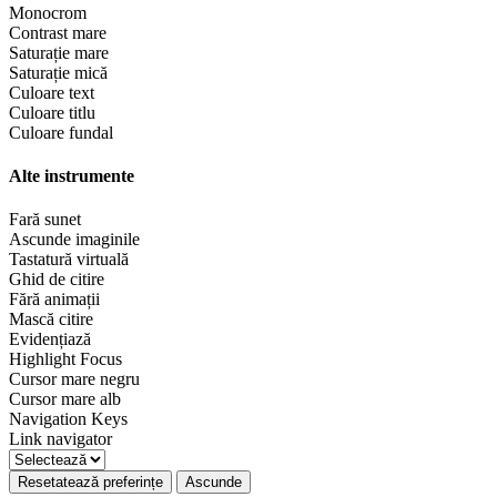
Monocrom
Contrast mare
Saturație mare
Saturație mică
Culoare text
Culoare titlu
Culoare fundal
Alte instrumente
Fară sunet
Ascunde imaginile
Tastatură virtuală
Ghid de citire
Fără animații
Mască citire
Evidențiază
Highlight Focus
Cursor mare negru
Cursor mare alb
Navigation Keys
Link navigator
Resetatează preferințe
Ascunde