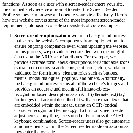
functions. As soon as a user with a screen-reader enters your site,
they immediately receive a prompt to enter the Screen-Reader
Profile so they can browse and operate your site effectively. Here’s
how our website covers some of the most important screen-reader
requirements, alongside console screenshots of code examples:
Screen-reader optimization:
we run a background process
that learns the website’s components from top to bottom, to
ensure ongoing compliance even when updating the website.
In this process, we provide screen-readers with meaningful
data using the ARIA set of attributes. For example, we
provide accurate form labels; descriptions for actionable icons
(social media icons, search icons, cart icons, etc.); validation
guidance for form inputs; element roles such as buttons,
menus, modal dialogues (popups), and others. Additionally,
the background process scans all of the website’s images and
provides an accurate and meaningful image-object-
recognition-based description as an ALT (alternate text) tag
for images that are not described. It will also extract texts that
are embedded within the image, using an OCR (optical
character recognition) technology. To turn on screen-reader
adjustments at any time, users need only to press the Alt+1
keyboard combination. Screen-reader users also get automatic
announcements to turn the Screen-reader mode on as soon as
they enter the website.