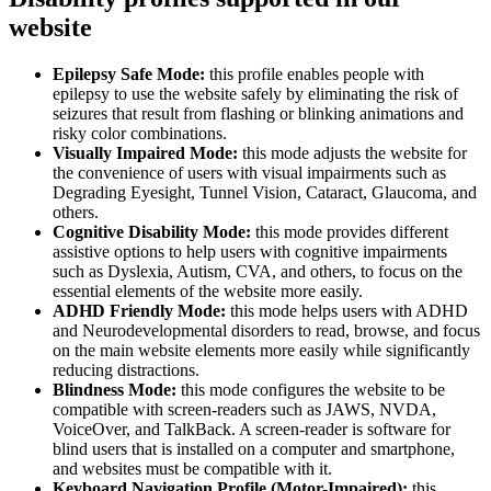
website
Epilepsy Safe Mode:
this profile enables people with
epilepsy to use the website safely by eliminating the risk of
seizures that result from flashing or blinking animations and
risky color combinations.
Visually Impaired Mode:
this mode adjusts the website for
the convenience of users with visual impairments such as
Degrading Eyesight, Tunnel Vision, Cataract, Glaucoma, and
others.
Cognitive Disability Mode:
this mode provides different
assistive options to help users with cognitive impairments
such as Dyslexia, Autism, CVA, and others, to focus on the
essential elements of the website more easily.
ADHD Friendly Mode:
this mode helps users with ADHD
and Neurodevelopmental disorders to read, browse, and focus
on the main website elements more easily while significantly
reducing distractions.
Blindness Mode:
this mode configures the website to be
compatible with screen-readers such as JAWS, NVDA,
VoiceOver, and TalkBack. A screen-reader is software for
blind users that is installed on a computer and smartphone,
and websites must be compatible with it.
Keyboard Navigation Profile (Motor-Impaired):
this