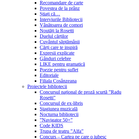
Recomandare de carte
Povestea de la prânz
Știați că…
Interviurile Bibliotecii
Vânătoarea de comori
Noutăți la Rosetti
Duelul cărților
Cuvântul săptămânii
Cărți care te inspiră
Expresii explicate
Gânduri celebre
LIKE pentru gramatică
Poezie pentru suflet
Editoriale
Filiala Cosânzeana
Proiectele bibliotecii
Concursul național de proză scurtă ”Radu
Rosetti”
Concursul de ex-libris
Stagiunea muzicală
Nocturna bibliotecii
”Navigator 50+”
Code KIDS
Trupa de teatru ”Alfa”
Concurs – Cartea pe care o iubesc