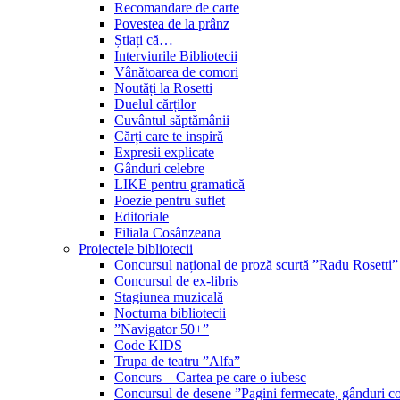
Recomandare de carte
Povestea de la prânz
Știați că…
Interviurile Bibliotecii
Vânătoarea de comori
Noutăți la Rosetti
Duelul cărților
Cuvântul săptămânii
Cărți care te inspiră
Expresii explicate
Gânduri celebre
LIKE pentru gramatică
Poezie pentru suflet
Editoriale
Filiala Cosânzeana
Proiectele bibliotecii
Concursul național de proză scurtă ”Radu Rosetti”
Concursul de ex-libris
Stagiunea muzicală
Nocturna bibliotecii
”Navigator 50+”
Code KIDS
Trupa de teatru ”Alfa”
Concurs – Cartea pe care o iubesc
Concursul de desene ”Pagini fermecate, gânduri co