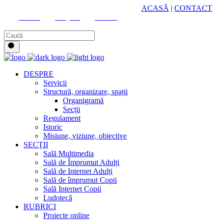
HUB CULTURAL ZONAL
ACASĂ
|
CONTACT
Youtube
Instagram
Facebook
DESPRE
Servicii
Structură, organizare, spații
Organigramă
Secții
Regulament
Istoric
Misiune, viziune, obiective
SECȚII
Sală Multimedia
Sală de Împrumut Adulți
Sală de Internet Adulți
Sală de împrumut Copii
Sală Internet Copii
Ludotecă
RUBRICI
Proiecte online