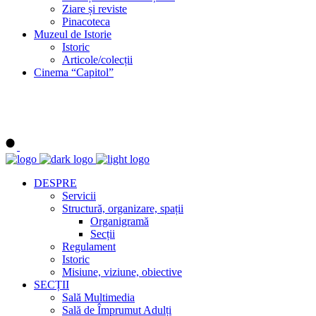
Ziare și reviste
Pinacoteca
Muzeul de Istorie
Istoric
Articole/colecții
Cinema “Capitol”
DESPRE
Servicii
Structură, organizare, spații
Organigramă
Secții
Regulament
Istoric
Misiune, viziune, obiective
SECȚII
Sală Multimedia
Sală de Împrumut Adulți