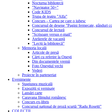
Nocturna bibliotecii
”Navigator 50+”
Code KIDS
Trupa de teatru ”Alfa”
Concurs – Cartea pe care o iubesc
Concursul de desene ”Pagini fermecate, gânduri co
Concursul de lectură
”Scrisoare versus e-mail”
Atelierele de vacanță
”Lecții la bibliotecă”
Memoria locală
Articole de presă
Cărți cu referire la Onești
Din documentele vremii
Foto Oneștiul vechi
Vederi
Proiecte în parteneriat
Evenimente
Stagiunea muzicală
Expoziții și vernisaje
Lansări carte
Caravana filmului românesc
Concurs ex-libris
Concursul național de proză scurtă ”Radu Rosetti”
COLECŢII