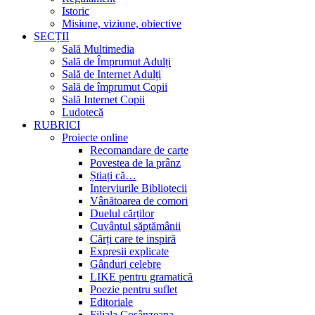
Istoric
Misiune, viziune, obiective
SECȚII
Sală Multimedia
Sală de Împrumut Adulți
Sală de Internet Adulți
Sală de împrumut Copii
Sală Internet Copii
Ludotecă
RUBRICI
Proiecte online
Recomandare de carte
Povestea de la prânz
Știați că…
Interviurile Bibliotecii
Vânătoarea de comori
Duelul cărților
Cuvântul săptămânii
Cărți care te inspiră
Expresii explicate
Gânduri celebre
LIKE pentru gramatică
Poezie pentru suflet
Editoriale
Filiala Cosânzeana