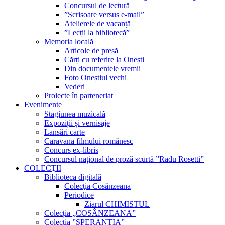
Concursul de lectură
”Scrisoare versus e-mail”
Atelierele de vacanță
”Lecții la bibliotecă”
Memoria locală
Articole de presă
Cărți cu referire la Onești
Din documentele vremii
Foto Oneștiul vechi
Vederi
Proiecte în parteneriat
Evenimente
Stagiunea muzicală
Expoziții și vernisaje
Lansări carte
Caravana filmului românesc
Concurs ex-libris
Concursul național de proză scurtă ”Radu Rosetti”
COLECŢII
Biblioteca digitală
Colecţia Cosânzeana
Periodice
Ziarul CHIMISTUL
Colecția „COSÂNZEANA”
Colecția ”SPERANȚIA”