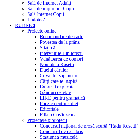
Sală de Internet Adulți
Sală de împrumut Copii
Sală Internet Copii
Ludotecă
RUBRICI
Proiecte online
Recomandare de carte
Povestea de la prânz
Știați că…
Interviurile Bibliotecii
Vânătoarea de comori
Noutăți la Rosetti
Duelul cărților
Cuvântul săptămânii
Cărți care te inspiră
Expresii explicate
Gânduri celebre
LIKE pentru gramatică
Poezie pentru suflet
Editoriale
Filiala Cosânzeana
Proiectele bibliotecii
Concursul național de proză scurtă ”Radu Rosetti”
Concursul de ex-libris
Stagiunea muzicală