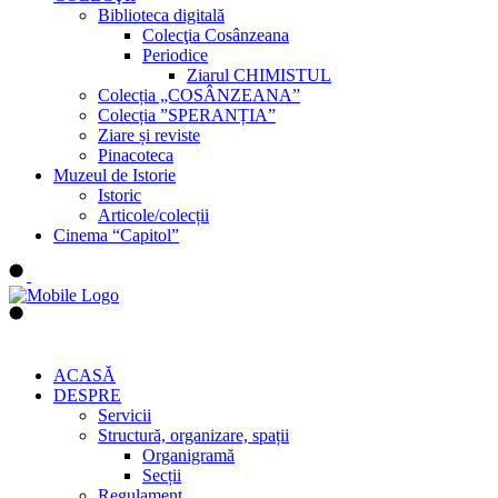
Biblioteca digitală
Colecţia Cosânzeana
Periodice
Ziarul CHIMISTUL
Colecția „COSÂNZEANA”
Colecția ”SPERANȚIA”
Ziare și reviste
Pinacoteca
Muzeul de Istorie
Istoric
Articole/colecții
Cinema “Capitol”
ACASĂ
DESPRE
Servicii
Structură, organizare, spații
Organigramă
Secții
Regulament