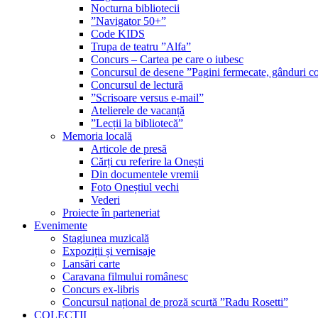
Nocturna bibliotecii
”Navigator 50+”
Code KIDS
Trupa de teatru ”Alfa”
Concurs – Cartea pe care o iubesc
Concursul de desene ”Pagini fermecate, gânduri co
Concursul de lectură
”Scrisoare versus e-mail”
Atelierele de vacanță
”Lecții la bibliotecă”
Memoria locală
Articole de presă
Cărți cu referire la Onești
Din documentele vremii
Foto Oneștiul vechi
Vederi
Proiecte în parteneriat
Evenimente
Stagiunea muzicală
Expoziții și vernisaje
Lansări carte
Caravana filmului românesc
Concurs ex-libris
Concursul național de proză scurtă ”Radu Rosetti”
COLECŢII