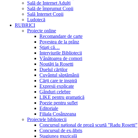
Sală de Internet Adulți
Sală de împrumut Copii
Sală Internet Copii
Ludotecă
RUBRICI
Proiecte online
Recomandare de carte
Povestea de la prânz
Știați că…
Interviurile Bibliotecii
Vânătoarea de comori
Noutăți la Rosetti
Duelul cărților
Cuvântul săptămânii
Cărți care te inspiră
Expresii explicate
Gânduri celebre
LIKE pentru gramatică
Poezie pentru suflet
Editoriale
Filiala Cosânzeana
Proiectele bibliotecii
Concursul național de proză scurtă ”Radu Rosetti”
Concursul de ex-libris
Stagiunea muzicală