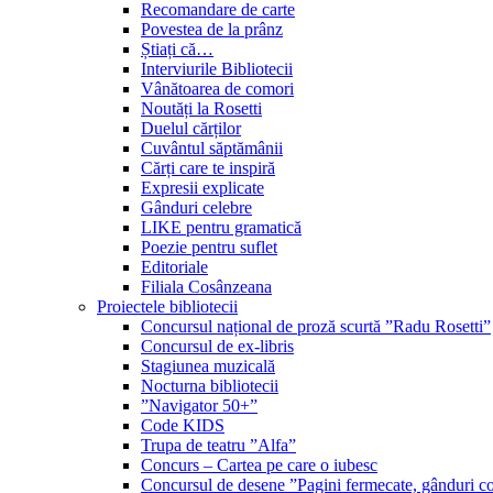
Recomandare de carte
Povestea de la prânz
Știați că…
Interviurile Bibliotecii
Vânătoarea de comori
Noutăți la Rosetti
Duelul cărților
Cuvântul săptămânii
Cărți care te inspiră
Expresii explicate
Gânduri celebre
LIKE pentru gramatică
Poezie pentru suflet
Editoriale
Filiala Cosânzeana
Proiectele bibliotecii
Concursul național de proză scurtă ”Radu Rosetti”
Concursul de ex-libris
Stagiunea muzicală
Nocturna bibliotecii
”Navigator 50+”
Code KIDS
Trupa de teatru ”Alfa”
Concurs – Cartea pe care o iubesc
Concursul de desene ”Pagini fermecate, gânduri co