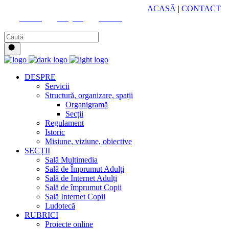
HUB CULTURAL ZONAL
ACASĂ
|
CONTACT
Youtube
Instagram
Facebook
DESPRE
Servicii
Structură, organizare, spații
Organigramă
Secții
Regulament
Istoric
Misiune, viziune, obiective
SECȚII
Sală Multimedia
Sală de Împrumut Adulți
Sală de Internet Adulți
Sală de împrumut Copii
Sală Internet Copii
Ludotecă
RUBRICI
Proiecte online