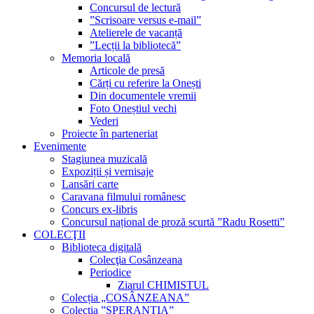
Concursul de lectură
”Scrisoare versus e-mail”
Atelierele de vacanță
”Lecții la bibliotecă”
Memoria locală
Articole de presă
Cărți cu referire la Onești
Din documentele vremii
Foto Oneștiul vechi
Vederi
Proiecte în parteneriat
Evenimente
Stagiunea muzicală
Expoziții și vernisaje
Lansări carte
Caravana filmului românesc
Concurs ex-libris
Concursul național de proză scurtă ”Radu Rosetti”
COLECŢII
Biblioteca digitală
Colecţia Cosânzeana
Periodice
Ziarul CHIMISTUL
Colecția „COSÂNZEANA”
Colecția ”SPERANȚIA”