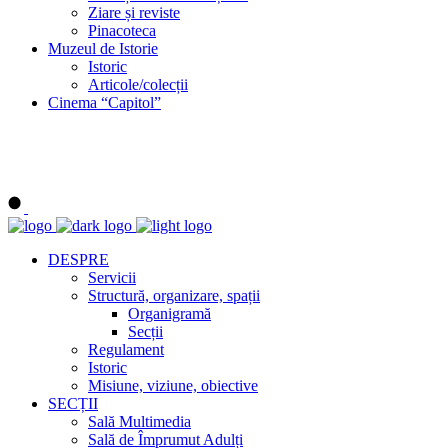
Ziare și reviste
Pinacoteca
Muzeul de Istorie
Istoric
Articole/colecții
Cinema “Capitol”
DESPRE
Servicii
Structură, organizare, spații
Organigramă
Secții
Regulament
Istoric
Misiune, viziune, obiective
SECȚII
Sală Multimedia
Sală de Împrumut Adulți