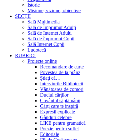
Istoric
Misiune, viziune, obiective
SECȚII
Sală Multimedia
Sală de Împrumut Adulți
Sală de Internet Adulți
Sală de împrumut Copii
Sală Internet Copii
Ludotecă
RUBRICI
Proiecte online
Recomandare de carte
Povestea de la prânz
Știați că…
Interviurile Bibliotecii
Vânătoarea de comori
Duelul cărților
Cuvântul săptămânii
Cărți care te inspiră
Expresii explicate
Gânduri celebre
LIKE pentru gramatică
Poezie pentru suflet
Editoriale
Filiala Cosânzeana