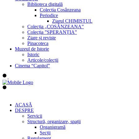
Biblioteca digitală
Colecţia Cosânzeana
Periodice
Ziarul CHIMISTUL
Colecția „COSÂNZEANA”
Colecția ”SPERANȚIA”
Ziare și reviste
Pinacoteca
Muzeul de Istorie
Istoric
Articole/colecții
Cinema “Capitol”
ACASĂ
DESPRE
Servicii
Structură, organizare, spații
Organigramă
Secții
Regulament