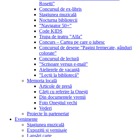
Rosetti”
Concursul de ex-libris
Stagiunea muzicală
Nocturna bibliotecii
”Navigator 50+”
Code KIDS
Trupa de teatru ”Alfa”
Concurs – Cartea pe care o iubesc
Concursul de desene ”Pagini fermecate, gânduri
colorate”
Concursul de lectură
”Scrisoare versus e-mail”
Atelierele de vacanță
”Lecții la bibliotecă”
Memoria locală
Articole de presă
Cărți cu referire la Onești
Din documentele vremii
Foto Oneștiul vechi
Vederi
Proiecte în parteneriat
Evenimente
Stagiunea muzicală
Expoziții și vernisaje
Lansări carte