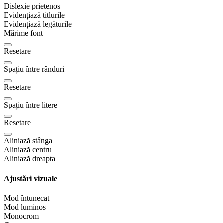
Dislexie prietenos
Evidențiază titlurile
Evidențiază legăturile
Mărime font
Resetare
Spațiu între rânduri
Resetare
Spațiu între litere
Resetare
Aliniază stânga
Aliniază centru
Aliniază dreapta
Ajustări vizuale
Mod întunecat
Mod luminos
Monocrom