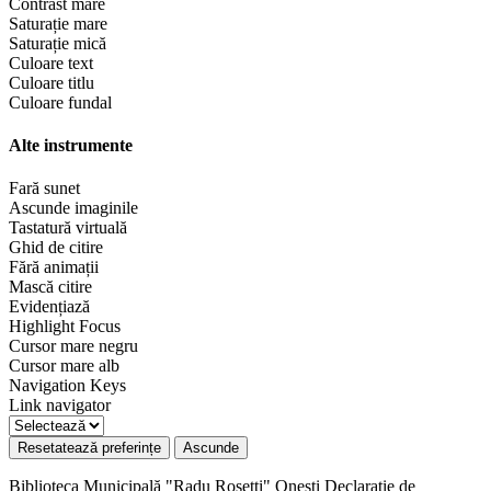
Contrast mare
Saturație mare
Saturație mică
Culoare text
Culoare titlu
Culoare fundal
Alte instrumente
Fară sunet
Ascunde imaginile
Tastatură virtuală
Ghid de citire
Fără animații
Mască citire
Evidențiază
Highlight Focus
Cursor mare negru
Cursor mare alb
Navigation Keys
Link navigator
Resetatează preferințe
Ascunde
Biblioteca Municipală "Radu Rosetti" Onești
Declarație de