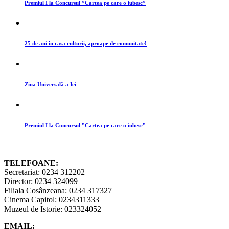
Premiul I la Concursul ”Cartea pe care o iubesc”
25 de ani în casa culturii, aproape de comunitate!
Ziua Universală a Iei
Premiul I la Concursul ”Cartea pe care o iubesc”
TELEFOANE:
Secretariat: 0234 312202
Director: 0234 324099
Filiala Cosânzeana: 0234 317327
Cinema Capitol: 0234311333
Muzeul de Istorie: 023324052
EMAIL: