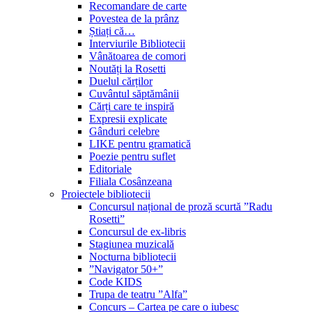
Recomandare de carte
Povestea de la prânz
Știați că…
Interviurile Bibliotecii
Vânătoarea de comori
Noutăți la Rosetti
Duelul cărților
Cuvântul săptămânii
Cărți care te inspiră
Expresii explicate
Gânduri celebre
LIKE pentru gramatică
Poezie pentru suflet
Editoriale
Filiala Cosânzeana
Proiectele bibliotecii
Concursul național de proză scurtă ”Radu
Rosetti”
Concursul de ex-libris
Stagiunea muzicală
Nocturna bibliotecii
”Navigator 50+”
Code KIDS
Trupa de teatru ”Alfa”
Concurs – Cartea pe care o iubesc