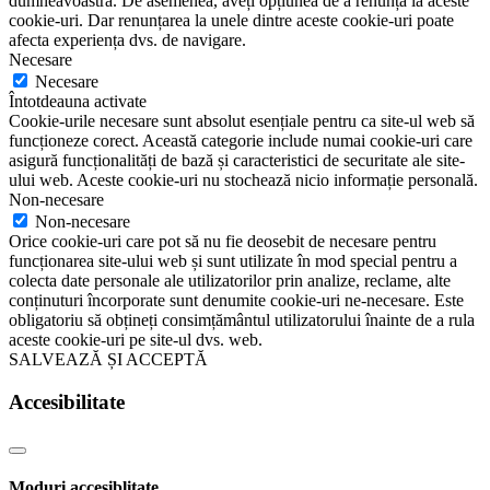
dumneavoastră. De asemenea, aveți opțiunea de a renunța la aceste
cookie-uri. Dar renunțarea la unele dintre aceste cookie-uri poate
afecta experiența dvs. de navigare.
Necesare
Necesare
Întotdeauna activate
Cookie-urile necesare sunt absolut esențiale pentru ca site-ul web să
funcționeze corect. Această categorie include numai cookie-uri care
asigură funcționalități de bază și caracteristici de securitate ale site-
ului web. Aceste cookie-uri nu stochează nicio informație personală.
Non-necesare
Non-necesare
Orice cookie-uri care pot să nu fie deosebit de necesare pentru
funcționarea site-ului web și sunt utilizate în mod special pentru a
colecta date personale ale utilizatorilor prin analize, reclame, alte
conținuturi încorporate sunt denumite cookie-uri ne-necesare. Este
obligatoriu să obțineți consimțământul utilizatorului înainte de a rula
aceste cookie-uri pe site-ul dvs. web.
SALVEAZĂ ȘI ACCEPTĂ
Accesibilitate
Moduri accesiblitate