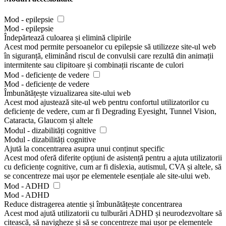
Mod - epilepsie
Mod - epilepsie
Îndepărtează culoarea și elimină clipirile
Acest mod permite persoanelor cu epilepsie să utilizeze site-ul web
în siguranță, eliminând riscul de convulsii care rezultă din animații
intermitente sau clipitoare și combinații riscante de culori
Mod - deficiențe de vedere
Mod - deficiențe de vedere
Îmbunătățește vizualizarea site-ului web
Acest mod ajustează site-ul web pentru confortul utilizatorilor cu
deficiențe de vedere, cum ar fi Degrading Eyesight, Tunnel Vision,
Cataracta, Glaucom și altele
Modul - dizabilități cognitive
Modul - dizabilități cognitive
Ajută la concentrarea asupra unui conținut specific
Acest mod oferă diferite opțiuni de asistență pentru a ajuta utilizatorii
cu deficiențe cognitive, cum ar fi dislexia, autismul, CVA și altele, să
se concentreze mai ușor pe elementele esențiale ale site-ului web.
Mod - ADHD
Mod - ADHD
Reduce distragerea atentie și îmbunătățește concentrarea
Acest mod ajută utilizatorii cu tulburări ADHD și neurodezvoltare să
citească, să navigheze și să se concentreze mai ușor pe elementele