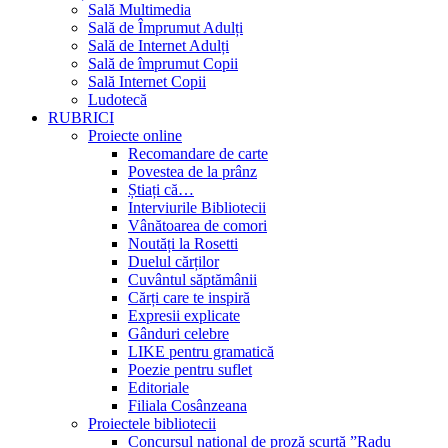
Sală Multimedia
Sală de Împrumut Adulți
Sală de Internet Adulți
Sală de împrumut Copii
Sală Internet Copii
Ludotecă
RUBRICI
Proiecte online
Recomandare de carte
Povestea de la prânz
Știați că…
Interviurile Bibliotecii
Vânătoarea de comori
Noutăți la Rosetti
Duelul cărților
Cuvântul săptămânii
Cărți care te inspiră
Expresii explicate
Gânduri celebre
LIKE pentru gramatică
Poezie pentru suflet
Editoriale
Filiala Cosânzeana
Proiectele bibliotecii
Concursul național de proză scurtă ”Radu