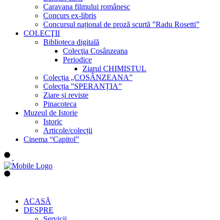
Caravana filmului românesc
Concurs ex-libris
Concursul național de proză scurtă ”Radu Rosetti”
COLECŢII
Biblioteca digitală
Colecţia Cosânzeana
Periodice
Ziarul CHIMISTUL
Colecția „COSÂNZEANA”
Colecția ”SPERANȚIA”
Ziare și reviste
Pinacoteca
Muzeul de Istorie
Istoric
Articole/colecții
Cinema “Capitol”
ACASĂ
DESPRE
Servicii