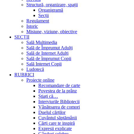
Structură, organizare, spații
Organigramă
Secții
Regulament
Istoric
Misiune, viziune, obiective
SECȚII
Sală Multimedia
Sală de Împrumut Adulți
Sală de Internet Adulți
Sală de împrumut Copii
Sală Internet Copii
Ludotecă
RUBRICI
Proiecte online
Recomandare de carte
Povestea de la prânz
Știați că…
Interviurile Bibliotecii
Vânătoarea de comori
Duelul cărților
Cuvântul săptămânii
Cărți care te inspiră
Expresii explicate
Gânduri celebre