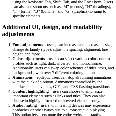
using the keyboard Tab, Shift+Tab, and the Enter keys. Users
can also use shortcuts such as “M” (menus), “H” (headings),
“F” (forms), “B” (buttons), and “G” (graphics) to jump to
specific elements.
Additional UI, design, and readability
adjustments
Font adjustments –
users, can increase and decrease its size,
change its family (type), adjust the spacing, alignment, line
height, and more.
Color adjustments –
users can select various color contrast
profiles such as light, dark, inverted, and monochrome.
Additionally, users can swap color schemes of titles, texts, and
backgrounds, with over 7 different coloring options.
Animations –
epileptic users can stop all running animations
with the click of a button. Animations controlled by the
interface include videos, GIFs, and CSS flashing transitions.
Content highlighting –
users can choose to emphasize
important elements such as links and titles. They can also
choose to highlight focused or hovered elements only.
Audio muting –
users with hearing devices may experience
headaches or other issues due to automatic audio playing.
This option lets users mute the entire website instantly.