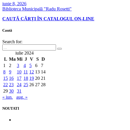
iunie 8, 2026
Biblioteca Municipală "Radu Rosetti"
CAUTĂ CĂRȚI ÎN CATALOGUL ON-LINE
Caută
Search for:
iulie 2024
L
Ma
Mi
J
V
S
D
1
2
3
4
5
6
7
8
9
10
11
12
13
14
15
16
17
18
19
20
21
22
23
24
25
26
27
28
29
30
31
« iun.
aug. »
NOUTATI