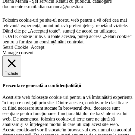
Diana Manea - Șef serviciu Relatii cu publicul, catalogare
documente e-mail: diana.manea@onesti.ro
Folosim cookie-uri pe site-ul nostru web pentru a vă oferi cea mai
relevantă experiență, amintindu-vă preferințele și repetând vizitele.
Dând clic pe „Acceptați toate”, sunteți de acord cu utilizarea
TOATE cookie-urile. Cu toate acestea, puteți accesa „Setări cookie”
pentru a furniza un consimțământ controlat.
Setari Cookie
Accept
Manage consent
Închide
Prezentare generală a confidențialității
Acest site web folosește cookie-uri pentru a vă îmbunătăți experiența
în timp ce navigați prin site. Dintre acestea, cookie-urile clasificate
ca fiind necesare sunt stocate în browserul dvs., deoarece sunt
esențiale pentru funcționarea funcționalităților de bază ale site-ului
web. De asemenea, folosim cookie-uri terțe care ne ajută să
analizăm și să înțelegem modul în care utilizați acest site web.
Aceste cookie-uri vor fi stocate în browser-ul dvs. numai cu acordul