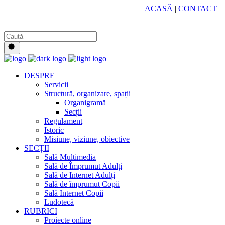
HUB CULTURAL ZONAL
ACASĂ
|
CONTACT
Youtube
Instagram
Facebook
DESPRE
Servicii
Structură, organizare, spații
Organigramă
Secții
Regulament
Istoric
Misiune, viziune, obiective
SECȚII
Sală Multimedia
Sală de Împrumut Adulți
Sală de Internet Adulți
Sală de împrumut Copii
Sală Internet Copii
Ludotecă
RUBRICI
Proiecte online