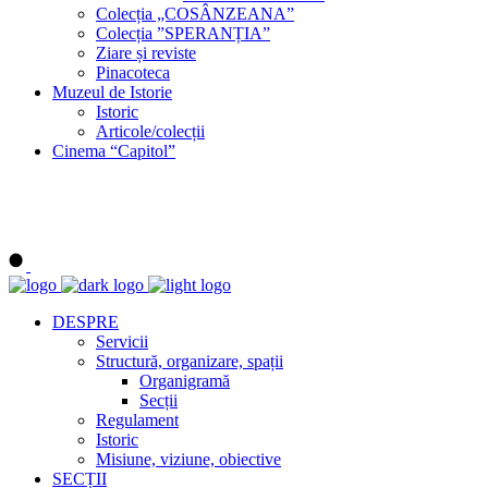
Colecția „COSÂNZEANA”
Colecția ”SPERANȚIA”
Ziare și reviste
Pinacoteca
Muzeul de Istorie
Istoric
Articole/colecții
Cinema “Capitol”
DESPRE
Servicii
Structură, organizare, spații
Organigramă
Secții
Regulament
Istoric
Misiune, viziune, obiective
SECȚII