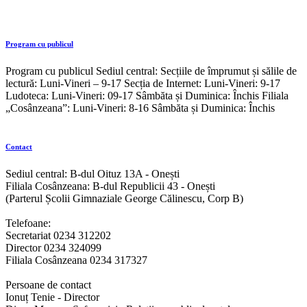
Program cu publicul
Program cu publicul Sediul central: Secțiile de împrumut și sălile de
lectură: Luni-Vineri – 9-17 Secția de Internet: Luni-Vineri: 9-17
Ludoteca: Luni-Vineri: 09-17 Sâmbăta și Duminica: Închis Filiala
„Cosânzeana”: Luni-Vineri: 8-16 Sâmbăta și Duminica: Închis
Contact
Sediul central: B-dul Oituz 13A - Onești
Filiala Cosânzeana: B-dul Republicii 43 - Onești
(Parterul Școlii Gimnaziale George Călinescu, Corp B)
Telefoane:
Secretariat 0234 312202
Director 0234 324099
Filiala Cosânzeana 0234 317327
Persoane de contact
Ionuț Tenie - Director