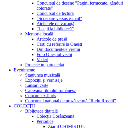
Concursul de desene ”Pagini fermecate, gânduri
colorate”
Concursul de lectură
”Scrisoare versus e-mail”
Atelierele de vacanță
”Lecții la bibliotecă”
Memoria locală
Articole de presă
Cărți cu referire la Onești
Din documentele vremii
Foto Oneștiul vechi
Vederi
Proiecte în parteneriat
Evenimente
Stagiunea muzicală
Expoziții și vernisaje
Lansări carte
Caravana filmului românesc
Concurs ex-libris
Concursul național de proză scurtă ”Radu Rosetti”
COLECŢII
Biblioteca digitală
Colecţia Cosânzeana
Periodice
Ziarul CHIMISTUL