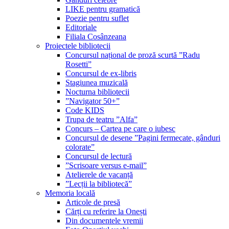
LIKE pentru gramatică
Poezie pentru suflet
Editoriale
Filiala Cosânzeana
Proiectele bibliotecii
Concursul național de proză scurtă ”Radu
Rosetti”
Concursul de ex-libris
Stagiunea muzicală
Nocturna bibliotecii
”Navigator 50+”
Code KIDS
Trupa de teatru ”Alfa”
Concurs – Cartea pe care o iubesc
Concursul de desene ”Pagini fermecate, gânduri
colorate”
Concursul de lectură
”Scrisoare versus e-mail”
Atelierele de vacanță
”Lecții la bibliotecă”
Memoria locală
Articole de presă
Cărți cu referire la Onești
Din documentele vremii