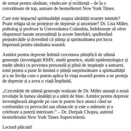
de urmat pentru sănătate, vindecare și reziliență – de la o
cercetătoare de top, autoare de bestselleruri New York Times.
Care este impactul spiritualității asupra sănătății noastre mintale?
Poate religia să ne protejeze de depresie și anxietate? Dr. Lisa Miller,
psiholog și profesor la Universitatea Columbia, îndrăznește să ofere
răspunsuri bazate neuroștiință la aceste întrebări, spulberând
prejudecățile și dovedind că știința și spiritualitatea pot lucra
împreună pentru sănătatea noastră.
Antidot pentru depresie îmbină cercetarea științifică de ultimă
generație (investigații RMN, studii genetice, studii epidemiologice și
multe altele) cu povestea personală și plină de inspirație a autoarei,
totul pentru a pune în lumină o știință surprinzătoare a spiritualității
și a ne învăța cum o putem aplica în viața noastră pentru a ne proteja
de depresie și a avea o viață împlinită.
„Cercetările de ultimă generație realizate de Dr. Miller anunță o nouă
revoluție în lumea sănătății și a stării de bine. Antidot pentru depresie
investighează alegerile pe care le putem face atunci când ne
confruntăm cu provocări sau obstacole și este o mărturie și o
celebrare a puterii interioare.” – Dr. Deepak Chopra, autorul
bestsellerului New York Times Supercreierul.
Lectură plăcută!