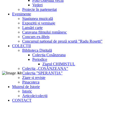
Foto Oneștiul vechi
Vederi
Proiecte în parteneriat
Evenimente
Stagiunea muzicală
Expoziții și vernisaje
Lansări carte
Caravana filmului românesc
Concurs ex-libris
Concursul național de proză scurtă ”Radu Rosetti”
COLECŢII
Biblioteca Digitală
Colecţia Cosânzeana
Periodice
Ziarul CHIMISTUL
Colecția „COSÂNZEANA”
Colecția ”SPERANȚIA”
Ziare și reviste
Pinacoteca
Muzeul de Istorie
Istoric
Articole/colecții
CONTACT