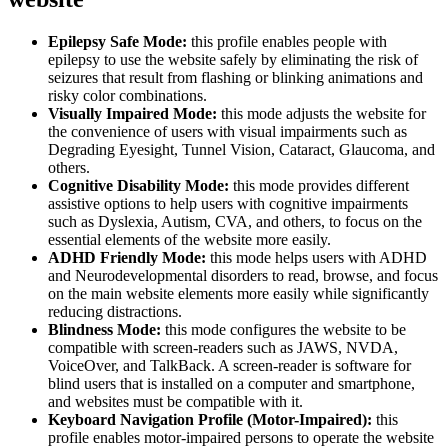
Epilepsy Safe Mode:
this profile enables people with
epilepsy to use the website safely by eliminating the risk of
seizures that result from flashing or blinking animations and
risky color combinations.
Visually Impaired Mode:
this mode adjusts the website for
the convenience of users with visual impairments such as
Degrading Eyesight, Tunnel Vision, Cataract, Glaucoma, and
others.
Cognitive Disability Mode:
this mode provides different
assistive options to help users with cognitive impairments
such as Dyslexia, Autism, CVA, and others, to focus on the
essential elements of the website more easily.
ADHD Friendly Mode:
this mode helps users with ADHD
and Neurodevelopmental disorders to read, browse, and focus
on the main website elements more easily while significantly
reducing distractions.
Blindness Mode:
this mode configures the website to be
compatible with screen-readers such as JAWS, NVDA,
VoiceOver, and TalkBack. A screen-reader is software for
blind users that is installed on a computer and smartphone,
and websites must be compatible with it.
Keyboard Navigation Profile (Motor-Impaired):
this
profile enables motor-impaired persons to operate the website