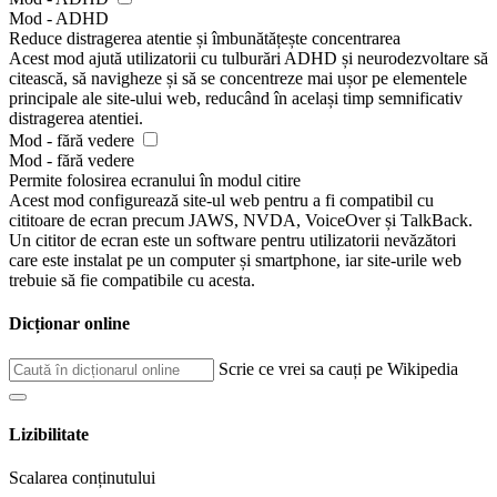
Mod - ADHD
Reduce distragerea atentie și îmbunătățește concentrarea
Acest mod ajută utilizatorii cu tulburări ADHD și neurodezvoltare să
citească, să navigheze și să se concentreze mai ușor pe elementele
principale ale site-ului web, reducând în același timp semnificativ
distragerea atentiei.
Mod - fără vedere
Mod - fără vedere
Permite folosirea ecranului în modul citire
Acest mod configurează site-ul web pentru a fi compatibil cu
cititoare de ecran precum JAWS, NVDA, VoiceOver și TalkBack.
Un cititor de ecran este un software pentru utilizatorii nevăzători
care este instalat pe un computer și smartphone, iar site-urile web
trebuie să fie compatibile cu acesta.
Dicționar online
Scrie ce vrei sa cauți pe Wikipedia
Lizibilitate
Scalarea conținutului