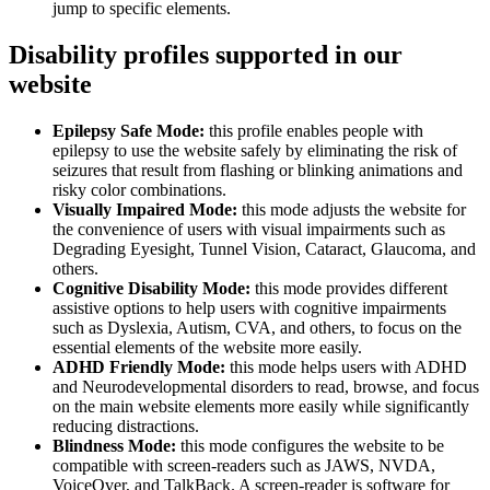
jump to specific elements.
Disability profiles supported in our
website
Epilepsy Safe Mode:
this profile enables people with
epilepsy to use the website safely by eliminating the risk of
seizures that result from flashing or blinking animations and
risky color combinations.
Visually Impaired Mode:
this mode adjusts the website for
the convenience of users with visual impairments such as
Degrading Eyesight, Tunnel Vision, Cataract, Glaucoma, and
others.
Cognitive Disability Mode:
this mode provides different
assistive options to help users with cognitive impairments
such as Dyslexia, Autism, CVA, and others, to focus on the
essential elements of the website more easily.
ADHD Friendly Mode:
this mode helps users with ADHD
and Neurodevelopmental disorders to read, browse, and focus
on the main website elements more easily while significantly
reducing distractions.
Blindness Mode:
this mode configures the website to be
compatible with screen-readers such as JAWS, NVDA,
VoiceOver, and TalkBack. A screen-reader is software for