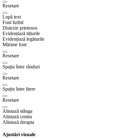
Resetare
Lupă text
Font lizibil
Dislexie prietenos
Evidențiază titlurile
Evidențiază legăturile
Mărime font
Resetare
Spațiu între rânduri
Resetare
Spațiu între litere
Resetare
Aliniază stânga
Aliniază centru
Aliniază dreapta
Ajustări vizuale