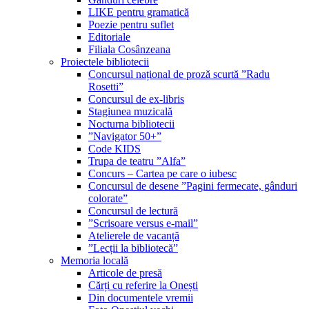
LIKE pentru gramatică
Poezie pentru suflet
Editoriale
Filiala Cosânzeana
Proiectele bibliotecii
Concursul național de proză scurtă ”Radu
Rosetti”
Concursul de ex-libris
Stagiunea muzicală
Nocturna bibliotecii
”Navigator 50+”
Code KIDS
Trupa de teatru ”Alfa”
Concurs – Cartea pe care o iubesc
Concursul de desene ”Pagini fermecate, gânduri
colorate”
Concursul de lectură
”Scrisoare versus e-mail”
Atelierele de vacanță
”Lecții la bibliotecă”
Memoria locală
Articole de presă
Cărți cu referire la Onești
Din documentele vremii