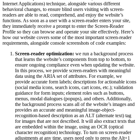
Internet Applications) technique, alongside various different
behavioral changes, to ensure blind users visiting with screen-
readers are able to read, comprehend, and enjoy the website’s
functions. As soon as a user with a screen-reader enters your site,
they immediately receive a prompt to enter the Screen-Reader
Profile so they can browse and operate your site effectively. Here’s
how our website covers some of the most important screen-reader
requirements, alongside console screenshots of code examples:
Screen-reader optimization:
we run a background process
that learns the website’s components from top to bottom, to
ensure ongoing compliance even when updating the website.
In this process, we provide screen-readers with meaningful
data using the ARIA set of attributes. For example, we
provide accurate form labels; descriptions for actionable icons
(social media icons, search icons, cart icons, etc.); validation
guidance for form inputs; element roles such as buttons,
menus, modal dialogues (popups), and others. Additionally,
the background process scans all of the website’s images and
provides an accurate and meaningful image-object-
recognition-based description as an ALT (alternate text) tag
for images that are not described. It will also extract texts that
are embedded within the image, using an OCR (optical
character recognition) technology. To turn on screen-reader
adjustments at any time, users need only to press the Alt+1