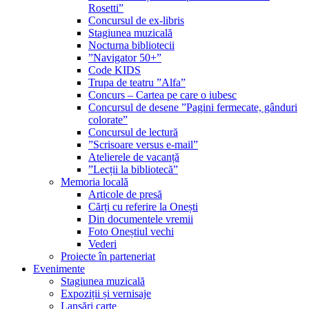
Rosetti”
Concursul de ex-libris
Stagiunea muzicală
Nocturna bibliotecii
”Navigator 50+”
Code KIDS
Trupa de teatru ”Alfa”
Concurs – Cartea pe care o iubesc
Concursul de desene ”Pagini fermecate, gânduri
colorate”
Concursul de lectură
”Scrisoare versus e-mail”
Atelierele de vacanță
”Lecții la bibliotecă”
Memoria locală
Articole de presă
Cărți cu referire la Onești
Din documentele vremii
Foto Oneștiul vechi
Vederi
Proiecte în parteneriat
Evenimente
Stagiunea muzicală
Expoziții și vernisaje
Lansări carte