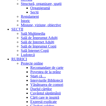
Structură, organizare, spații
Organigramă
Secții
Regulament
Istoric
Misiune, viziune, obiective
SECȚII
Sală Multimedia
Sală de Împrumut Adulți
Sală de Internet Adulți
Sală de împrumut Copii
Sală Internet Copii
Ludotecă
RUBRICI
Proiecte online
Recomandare de carte
Povestea de la prânz
Știați că…
Interviurile Bibliotecii
Vânătoarea de comori
Duelul cărților
Cuvântul săptămânii
Cărți care te inspiră
Expresii explicate
Gânduri celebre