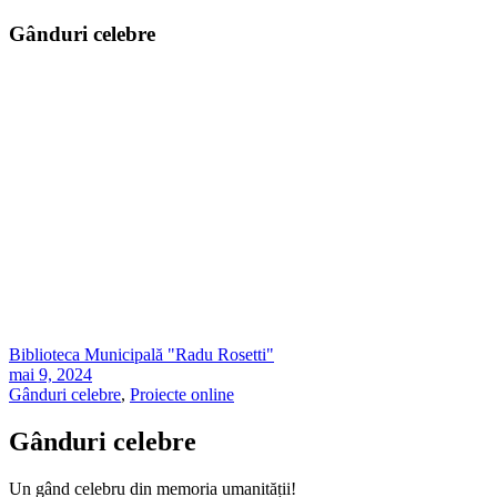
Gânduri celebre
Biblioteca Municipală "Radu Rosetti"
mai 9, 2024
Gânduri celebre
,
Proiecte online
Gânduri celebre
Un gând celebru din memoria umanității!