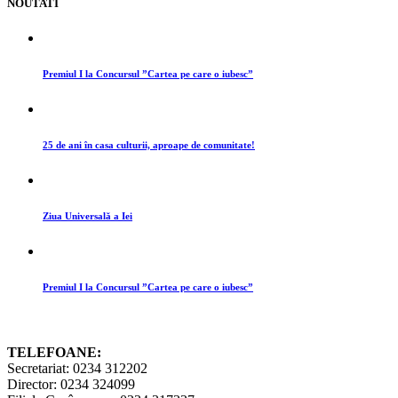
NOUTATI
Premiul I la Concursul ”Cartea pe care o iubesc”
25 de ani în casa culturii, aproape de comunitate!
Ziua Universală a Iei
Premiul I la Concursul ”Cartea pe care o iubesc”
TELEFOANE:
Secretariat: 0234 312202
Director: 0234 324099