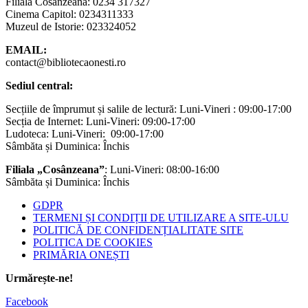
Filiala Cosânzeana: 0234 317327
Cinema Capitol: 0234311333
Muzeul de Istorie: 023324052
EMAIL:
contact@bibliotecaonesti.ro
Sediul central:
Secțiile de împrumut și salile de lectură: Luni-Vineri : 09:00-17:00
Secția de Internet: Luni-Vineri: 09:00-17:00
Ludoteca: Luni-Vineri: 09:00-17:00
Sâmbăta și Duminica: Închis
Filiala „Cosânzeana”
: Luni-Vineri: 08:00-16:00
Sâmbăta și Duminica: Închis
GDPR
TERMENI ȘI CONDIȚII DE UTILIZARE A SITE-ULU
POLITICĂ DE CONFIDENȚIALITATE SITE
POLITICA DE COOKIES
PRIMĂRIA ONEȘTI
Urmărește-ne!
Facebook