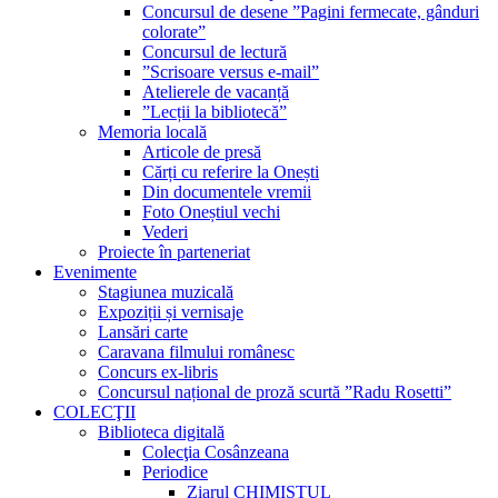
Concursul de desene ”Pagini fermecate, gânduri
colorate”
Concursul de lectură
”Scrisoare versus e-mail”
Atelierele de vacanță
”Lecții la bibliotecă”
Memoria locală
Articole de presă
Cărți cu referire la Onești
Din documentele vremii
Foto Oneștiul vechi
Vederi
Proiecte în parteneriat
Evenimente
Stagiunea muzicală
Expoziții și vernisaje
Lansări carte
Caravana filmului românesc
Concurs ex-libris
Concursul național de proză scurtă ”Radu Rosetti”
COLECŢII
Biblioteca digitală
Colecţia Cosânzeana
Periodice
Ziarul CHIMISTUL