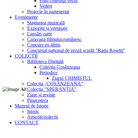
Foto Oneștiul vechi
Vederi
Proiecte în parteneriat
Evenimente
Stagiunea muzicală
Expoziții și vernisaje
Lansări carte
Caravana filmului românesc
Concurs ex-libris
Concursul național de proză scurtă ”Radu Rosetti”
COLECŢII
Biblioteca Digitală
Colecţia Cosânzeana
Periodice
Ziarul CHIMISTUL
Colecția „COSÂNZEANA”
Colecția ”SPERANȚIA”
Ziare și reviste
Pinacoteca
Muzeul de Istorie
Istoric
Articole/colecții
CONTACT