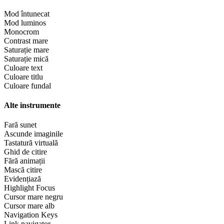
Mod întunecat
Mod luminos
Monocrom
Contrast mare
Saturație mare
Saturație mică
Culoare text
Culoare titlu
Culoare fundal
Alte instrumente
Fară sunet
Ascunde imaginile
Tastatură virtuală
Ghid de citire
Fără animații
Mască citire
Evidențiază
Highlight Focus
Cursor mare negru
Cursor mare alb
Navigation Keys
Link navigator