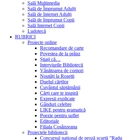
Sală Multimedia
Sală de Împrumut Adulți
Sală de Internet Adulți
Sală de împrumut Copii
Sală Internet Copii
Ludotecă
RUBRICI
Proiecte online
Recomandare de carte
Povestea de la prânz
Știați că…
Interviurile Bibliotecii
Vânătoarea de comori
Noutăți la Rosetti
Duelul cărților
Cuvântul săptămânii
Cărți care te inspiră
Expresii explicate
Gânduri celebre
LIKE pentru gramatică
Poezie pentru suflet
Editoriale
Filiala Cosânzeana
Proiectele bibliotecii
Concursul național de proză scurtă ”Radu