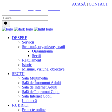
HUB CULTURAL ZONAL
ACASĂ
|
CONTACT
Youtube
Instagram
Facebook
DESPRE
Servicii
Structură, organizare, spații
Organigramă
Secții
Regulament
Istoric
Misiune, viziune, obiective
SECȚII
Sală Multimedia
Sală de Împrumut Adulți
Sală de Internet Adulți
Sală de împrumut Copii
Sală Internet Copii
Ludotecă
RUBRICI
Proiecte online