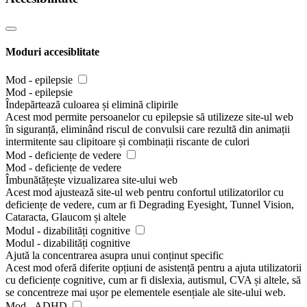
Moduri accesiblitate
Mod - epilepsie
Mod - epilepsie
Îndepărtează culoarea și elimină clipirile
Acest mod permite persoanelor cu epilepsie să utilizeze site-ul web
în siguranță, eliminând riscul de convulsii care rezultă din animații
intermitente sau clipitoare și combinații riscante de culori
Mod - deficiențe de vedere
Mod - deficiențe de vedere
Îmbunătățește vizualizarea site-ului web
Acest mod ajustează site-ul web pentru confortul utilizatorilor cu
deficiențe de vedere, cum ar fi Degrading Eyesight, Tunnel Vision,
Cataracta, Glaucom și altele
Modul - dizabilități cognitive
Modul - dizabilități cognitive
Ajută la concentrarea asupra unui conținut specific
Acest mod oferă diferite opțiuni de asistență pentru a ajuta utilizatorii
cu deficiențe cognitive, cum ar fi dislexia, autismul, CVA și altele, să
se concentreze mai ușor pe elementele esențiale ale site-ului web.
Mod - ADHD