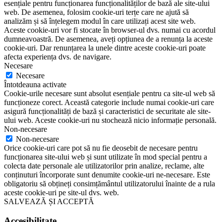
esențiale pentru funcționarea funcționalităților de bază ale site-ului
web. De asemenea, folosim cookie-uri terțe care ne ajută să
analizăm și să înțelegem modul în care utilizați acest site web.
Aceste cookie-uri vor fi stocate în browser-ul dvs. numai cu acordul
dumneavoastră. De asemenea, aveți opțiunea de a renunța la aceste
cookie-uri. Dar renunțarea la unele dintre aceste cookie-uri poate
afecta experiența dvs. de navigare.
Necesare
Necesare
Întotdeauna activate
Cookie-urile necesare sunt absolut esențiale pentru ca site-ul web să
funcționeze corect. Această categorie include numai cookie-uri care
asigură funcționalități de bază și caracteristici de securitate ale site-
ului web. Aceste cookie-uri nu stochează nicio informație personală.
Non-necesare
Non-necesare
Orice cookie-uri care pot să nu fie deosebit de necesare pentru
funcționarea site-ului web și sunt utilizate în mod special pentru a
colecta date personale ale utilizatorilor prin analize, reclame, alte
conținuturi încorporate sunt denumite cookie-uri ne-necesare. Este
obligatoriu să obțineți consimțământul utilizatorului înainte de a rula
aceste cookie-uri pe site-ul dvs. web.
SALVEAZĂ ȘI ACCEPTĂ
Accesibilitate