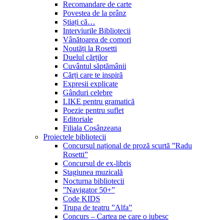
Recomandare de carte
Povestea de la prânz
Știați că…
Interviurile Bibliotecii
Vânătoarea de comori
Noutăți la Rosetti
Duelul cărților
Cuvântul săptămânii
Cărți care te inspiră
Expresii explicate
Gânduri celebre
LIKE pentru gramatică
Poezie pentru suflet
Editoriale
Filiala Cosânzeana
Proiectele bibliotecii
Concursul național de proză scurtă ”Radu
Rosetti”
Concursul de ex-libris
Stagiunea muzicală
Nocturna bibliotecii
”Navigator 50+”
Code KIDS
Trupa de teatru ”Alfa”
Concurs – Cartea pe care o iubesc