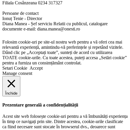
Filiala Cosânzeana 0234 317327
Persoane de contact
Ionuț Tenie - Director
Diana Manea - Șef serviciu Relatii cu publicul, catalogare
documente e-mail: diana.manea@onesti.ro
Folosim cookie-uri pe site-ul nostru web pentru a vă oferi cea mai
relevantă experiență, amintindu-vă preferințele și repetând vizitele.
Dând clic pe „Acceptați toate”, sunteți de acord cu utilizarea
TOATE cookie-urile. Cu toate acestea, puteți accesa „Setări cookie”
pentru a furniza un consimțământ controlat.
Setari Cookie
Accept
Manage consent
Închide
Prezentare generală a confidențialității
Acest site web folosește cookie-uri pentru a vă îmbunătăți experiența
în timp ce navigați prin site. Dintre acestea, cookie-urile clasificate
ca fiind necesare sunt stocate în browserul dvs., deoarece sunt