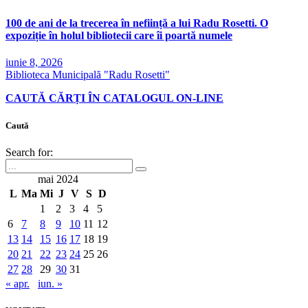
100 de ani de la trecerea în neființă a lui Radu Rosetti. O
expoziție în holul bibliotecii care îi poartă numele
iunie 8, 2026
Biblioteca Municipală "Radu Rosetti"
CAUTĂ CĂRȚI ÎN CATALOGUL ON-LINE
Caută
Search for:
mai 2024
L
Ma
Mi
J
V
S
D
1
2
3
4
5
6
7
8
9
10
11
12
13
14
15
16
17
18
19
20
21
22
23
24
25
26
27
28
29
30
31
« apr.
iun. »