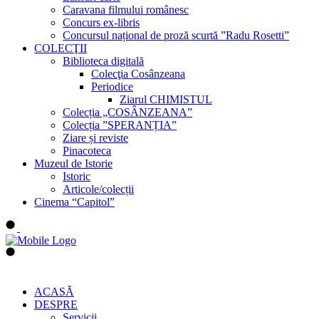
Caravana filmului românesc
Concurs ex-libris
Concursul național de proză scurtă ”Radu Rosetti”
COLECŢII
Biblioteca digitală
Colecţia Cosânzeana
Periodice
Ziarul CHIMISTUL
Colecția „COSÂNZEANA”
Colecția ”SPERANȚIA”
Ziare și reviste
Pinacoteca
Muzeul de Istorie
Istoric
Articole/colecții
Cinema “Capitol”
ACASĂ
DESPRE
Servicii