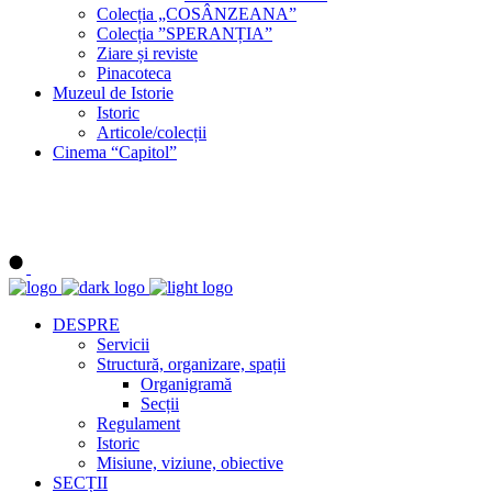
Colecția „COSÂNZEANA”
Colecția ”SPERANȚIA”
Ziare și reviste
Pinacoteca
Muzeul de Istorie
Istoric
Articole/colecții
Cinema “Capitol”
DESPRE
Servicii
Structură, organizare, spații
Organigramă
Secții
Regulament
Istoric
Misiune, viziune, obiective
SECȚII