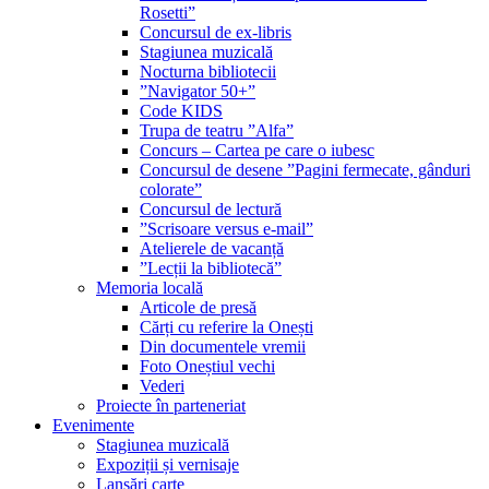
Rosetti”
Concursul de ex-libris
Stagiunea muzicală
Nocturna bibliotecii
”Navigator 50+”
Code KIDS
Trupa de teatru ”Alfa”
Concurs – Cartea pe care o iubesc
Concursul de desene ”Pagini fermecate, gânduri
colorate”
Concursul de lectură
”Scrisoare versus e-mail”
Atelierele de vacanță
”Lecții la bibliotecă”
Memoria locală
Articole de presă
Cărți cu referire la Onești
Din documentele vremii
Foto Oneștiul vechi
Vederi
Proiecte în parteneriat
Evenimente
Stagiunea muzicală
Expoziții și vernisaje
Lansări carte