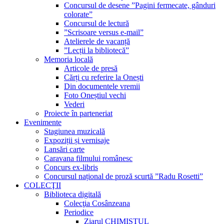
Concursul de desene ”Pagini fermecate, gânduri
colorate”
Concursul de lectură
”Scrisoare versus e-mail”
Atelierele de vacanță
”Lecții la bibliotecă”
Memoria locală
Articole de presă
Cărți cu referire la Onești
Din documentele vremii
Foto Oneștiul vechi
Vederi
Proiecte în parteneriat
Evenimente
Stagiunea muzicală
Expoziții și vernisaje
Lansări carte
Caravana filmului românesc
Concurs ex-libris
Concursul național de proză scurtă ”Radu Rosetti”
COLECŢII
Biblioteca digitală
Colecţia Cosânzeana
Periodice
Ziarul CHIMISTUL