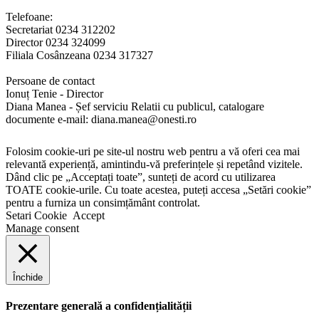
Telefoane:
Secretariat 0234 312202
Director 0234 324099
Filiala Cosânzeana 0234 317327
Persoane de contact
Ionuț Tenie - Director
Diana Manea - Șef serviciu Relatii cu publicul, catalogare
documente e-mail: diana.manea@onesti.ro
Folosim cookie-uri pe site-ul nostru web pentru a vă oferi cea mai
relevantă experiență, amintindu-vă preferințele și repetând vizitele.
Dând clic pe „Acceptați toate”, sunteți de acord cu utilizarea
TOATE cookie-urile. Cu toate acestea, puteți accesa „Setări cookie”
pentru a furniza un consimțământ controlat.
Setari Cookie
Accept
Manage consent
Închide
Prezentare generală a confidențialității