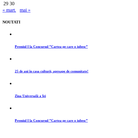
29
30
« mart.
mai »
NOUTATI
Premiul I la Concursul ”Cartea pe care o iubesc”
25 de ani în casa culturii, aproape de comunitate!
Ziua Universală a Iei
Premiul I la Concursul ”Cartea pe care o iubesc”