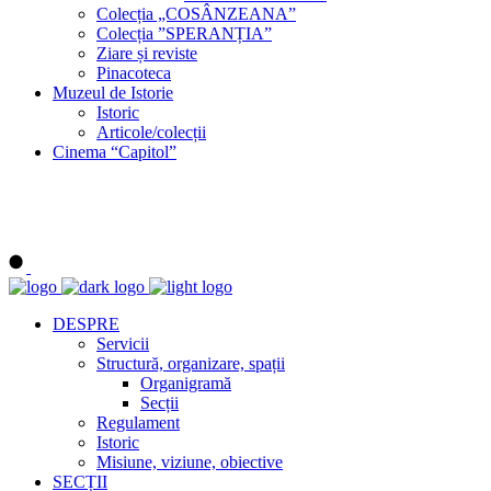
Colecția „COSÂNZEANA”
Colecția ”SPERANȚIA”
Ziare și reviste
Pinacoteca
Muzeul de Istorie
Istoric
Articole/colecții
Cinema “Capitol”
DESPRE
Servicii
Structură, organizare, spații
Organigramă
Secții
Regulament
Istoric
Misiune, viziune, obiective
SECȚII