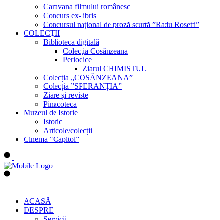
Caravana filmului românesc
Concurs ex-libris
Concursul național de proză scurtă ”Radu Rosetti”
COLECŢII
Biblioteca digitală
Colecţia Cosânzeana
Periodice
Ziarul CHIMISTUL
Colecția „COSÂNZEANA”
Colecția ”SPERANȚIA”
Ziare și reviste
Pinacoteca
Muzeul de Istorie
Istoric
Articole/colecții
Cinema “Capitol”
ACASĂ
DESPRE
Servicii