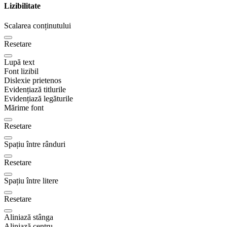
Lizibilitate
Scalarea conținutului
Resetare
Lupă text
Font lizibil
Dislexie prietenos
Evidențiază titlurile
Evidențiază legăturile
Mărime font
Resetare
Spațiu între rânduri
Resetare
Spațiu între litere
Resetare
Aliniază stânga
Aliniază centru