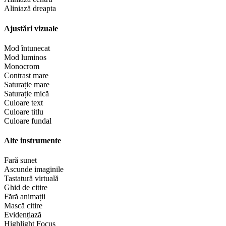
Aliniază dreapta
Ajustări vizuale
Mod întunecat
Mod luminos
Monocrom
Contrast mare
Saturație mare
Saturație mică
Culoare text
Culoare titlu
Culoare fundal
Alte instrumente
Fară sunet
Ascunde imaginile
Tastatură virtuală
Ghid de citire
Fără animații
Mască citire
Evidențiază
Highlight Focus