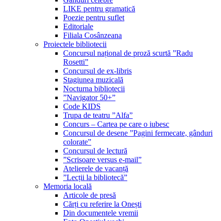
LIKE pentru gramatică
Poezie pentru suflet
Editoriale
Filiala Cosânzeana
Proiectele bibliotecii
Concursul național de proză scurtă ”Radu
Rosetti”
Concursul de ex-libris
Stagiunea muzicală
Nocturna bibliotecii
”Navigator 50+”
Code KIDS
Trupa de teatru ”Alfa”
Concurs – Cartea pe care o iubesc
Concursul de desene ”Pagini fermecate, gânduri
colorate”
Concursul de lectură
”Scrisoare versus e-mail”
Atelierele de vacanță
”Lecții la bibliotecă”
Memoria locală
Articole de presă
Cărți cu referire la Onești
Din documentele vremii