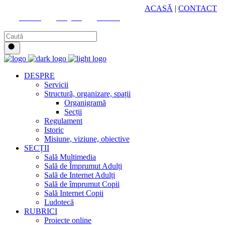
HUB CULTURAL ZONAL
ACASĂ
|
CONTACT
Youtube
Instagram
Facebook
DESPRE
Servicii
Structură, organizare, spații
Organigramă
Secții
Regulament
Istoric
Misiune, viziune, obiective
SECȚII
Sală Multimedia
Sală de Împrumut Adulți
Sală de Internet Adulți
Sală de împrumut Copii
Sală Internet Copii
Ludotecă
RUBRICI
Proiecte online