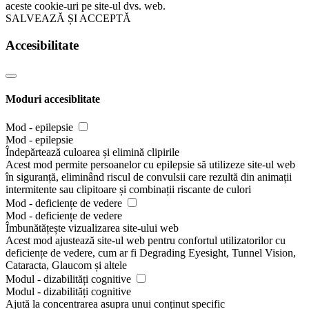
aceste cookie-uri pe site-ul dvs. web.
SALVEAZĂ ȘI ACCEPTĂ
Accesibilitate
Moduri accesiblitate
Mod - epilepsie
Mod - epilepsie
Îndepărtează culoarea și elimină clipirile
Acest mod permite persoanelor cu epilepsie să utilizeze site-ul web
în siguranță, eliminând riscul de convulsii care rezultă din animații
intermitente sau clipitoare și combinații riscante de culori
Mod - deficiențe de vedere
Mod - deficiențe de vedere
Îmbunătățește vizualizarea site-ului web
Acest mod ajustează site-ul web pentru confortul utilizatorilor cu
deficiențe de vedere, cum ar fi Degrading Eyesight, Tunnel Vision,
Cataracta, Glaucom și altele
Modul - dizabilități cognitive
Modul - dizabilități cognitive
Ajută la concentrarea asupra unui conținut specific