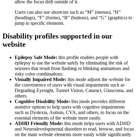
allow the focus drift outside of it.
Users can also use shortcuts such as “M” (menus), “H”
(headings), “F” (forms), “B” (buttons), and “G” (graphics) to
jump to specific elements.
Disability profiles supported in our
website
Epilepsy Safe Mode:
this profile enables people with
epilepsy to use the website safely by eliminating the risk of
seizures that result from flashing or blinking animations and
risky color combinations.
Visually Impaired Mode:
this mode adjusts the website for
the convenience of users with visual impairments such as
Degrading Eyesight, Tunnel Vision, Cataract, Glaucoma, and
others.
Cognitive Disability Mode:
this mode provides different
assistive options to help users with cognitive impairments
such as Dyslexia, Autism, CVA, and others, to focus on the
essential elements of the website more easily.
ADHD Friendly Mode:
this mode helps users with ADHD
and Neurodevelopmental disorders to read, browse, and focus
on the main website elements more easily while significantly