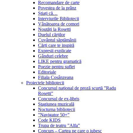
Recomandare de carte
Povestea de la prânz
Știați că…
Interviurile Bibliotecii
Vânătoarea de comori
Noutăți la Rosetti
Duelul cărților
Cuvântul săptămânii
Cărți care te inspiră
Expresii explicate
Gânduri celebre
LIKE pentru gramatică
Poezie pentru suflet
Editoriale
Filiala Cosânzeana
Proiectele bibliotecii
Concursul național de proză scurtă ”Radu
Rosetti”
Concursul de ex-libris
Stagiunea muzicală
Nocturna bibliotecii
”Navigator 50+”
Code KIDS
Trupa de teatru ”Alfa”
Concurs – Cartea pe care o iubesc