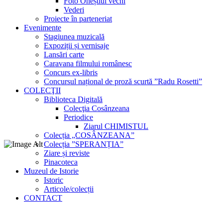
Foto Oneștiul vechi
Vederi
Proiecte în parteneriat
Evenimente
Stagiunea muzicală
Expoziții și vernisaje
Lansări carte
Caravana filmului românesc
Concurs ex-libris
Concursul național de proză scurtă ”Radu Rosetti”
COLECŢII
Biblioteca Digitală
Colecţia Cosânzeana
Periodice
Ziarul CHIMISTUL
Colecția „COSÂNZEANA”
Colecția ”SPERANȚIA”
Ziare și reviste
Pinacoteca
Muzeul de Istorie
Istoric
Articole/colecții
CONTACT