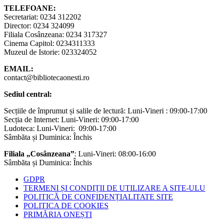
TELEFOANE:
Secretariat: 0234 312202
Director: 0234 324099
Filiala Cosânzeana: 0234 317327
Cinema Capitol: 0234311333
Muzeul de Istorie: 023324052
EMAIL:
contact@bibliotecaonesti.ro
Sediul central:
Secțiile de împrumut și salile de lectură: Luni-Vineri : 09:00-17:00
Secția de Internet: Luni-Vineri: 09:00-17:00
Ludoteca: Luni-Vineri: 09:00-17:00
Sâmbăta și Duminica: Închis
Filiala „Cosânzeana”
: Luni-Vineri: 08:00-16:00
Sâmbăta și Duminica: Închis
GDPR
TERMENI ȘI CONDIȚII DE UTILIZARE A SITE-ULU
POLITICĂ DE CONFIDENȚIALITATE SITE
POLITICA DE COOKIES
PRIMĂRIA ONEȘTI