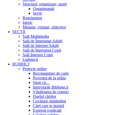
Structură, organizare, spații
Organigramă
Secții
Regulament
Istoric
Misiune, viziune, obiective
SECȚII
Sală Multimedia
Sală de Împrumut Adulți
Sală de Internet Adulți
Sală de împrumut Copii
Sală Internet Copii
Ludotecă
RUBRICI
Proiecte online
Recomandare de carte
Povestea de la prânz
Știați că…
Interviurile Bibliotecii
Vânătoarea de comori
Duelul cărților
Cuvântul săptămânii
Cărți care te inspiră
Expresii explicate
Gânduri celebre