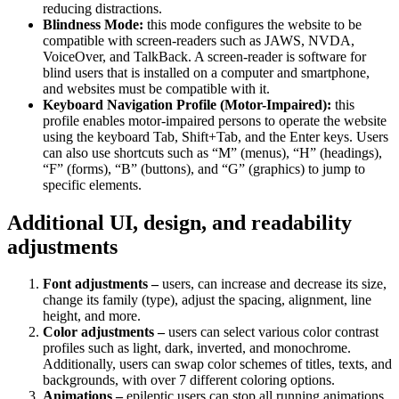
reducing distractions.
Blindness Mode:
this mode configures the website to be
compatible with screen-readers such as JAWS, NVDA,
VoiceOver, and TalkBack. A screen-reader is software for
blind users that is installed on a computer and smartphone,
and websites must be compatible with it.
Keyboard Navigation Profile (Motor-Impaired):
this
profile enables motor-impaired persons to operate the website
using the keyboard Tab, Shift+Tab, and the Enter keys. Users
can also use shortcuts such as “M” (menus), “H” (headings),
“F” (forms), “B” (buttons), and “G” (graphics) to jump to
specific elements.
Additional UI, design, and readability
adjustments
Font adjustments –
users, can increase and decrease its size,
change its family (type), adjust the spacing, alignment, line
height, and more.
Color adjustments –
users can select various color contrast
profiles such as light, dark, inverted, and monochrome.
Additionally, users can swap color schemes of titles, texts, and
backgrounds, with over 7 different coloring options.
Animations –
epileptic users can stop all running animations