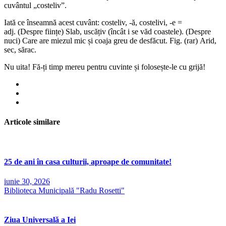
cuvântul „costeliv”.
Iată ce înseamnă acest cuvânt: costeliv, -ă, costelivi, -e =
adj. (Despre ființe) Slab, uscățiv (încât i se văd coastele). (Despre
nuci) Care are miezul mic și coaja greu de desfăcut. Fig. (rar) Arid,
sec, sărac.
Nu uita! Fă-ți timp mereu pentru cuvinte și folosește-le cu grijă!
Articole similare
25 de ani în casa culturii, aproape de comunitate!
iunie 30, 2026
Biblioteca Municipală "Radu Rosetti"
Ziua Universală a Iei