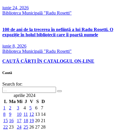
iunie 24, 2026
Biblioteca Municipală "Radu Rosetti"
100 de ani de la trecerea în neființă a lui Radu Rosetti. O
expoziție în holul bibliotecii care îi poartă numele
iunie 8, 2026
Biblioteca Municipală "Radu Rosetti"
CAUTĂ CĂRȚI ÎN CATALOGUL ON-LINE
Caută
Search for:
aprilie 2024
L
Ma
Mi
J
V
S
D
1
2
3
4
5
6
7
8
9
10
11
12
13
14
15
16
17
18
19
20
21
22
23
24
25
26
27
28