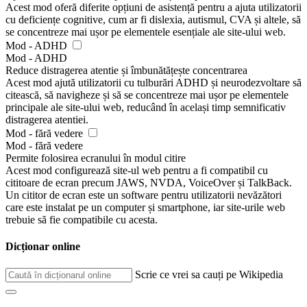
Acest mod oferă diferite opțiuni de asistență pentru a ajuta utilizatorii
cu deficiențe cognitive, cum ar fi dislexia, autismul, CVA și altele, să
se concentreze mai ușor pe elementele esențiale ale site-ului web.
Mod - ADHD
Mod - ADHD
Reduce distragerea atentie și îmbunătățește concentrarea
Acest mod ajută utilizatorii cu tulburări ADHD și neurodezvoltare să
citească, să navigheze și să se concentreze mai ușor pe elementele
principale ale site-ului web, reducând în același timp semnificativ
distragerea atentiei.
Mod - fără vedere
Mod - fără vedere
Permite folosirea ecranului în modul citire
Acest mod configurează site-ul web pentru a fi compatibil cu
cititoare de ecran precum JAWS, NVDA, VoiceOver și TalkBack.
Un cititor de ecran este un software pentru utilizatorii nevăzători
care este instalat pe un computer și smartphone, iar site-urile web
trebuie să fie compatibile cu acesta.
Dicționar online
Scrie ce vrei sa cauți pe Wikipedia