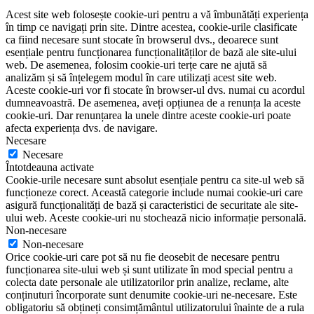
Acest site web folosește cookie-uri pentru a vă îmbunătăți experiența
în timp ce navigați prin site. Dintre acestea, cookie-urile clasificate
ca fiind necesare sunt stocate în browserul dvs., deoarece sunt
esențiale pentru funcționarea funcționalităților de bază ale site-ului
web. De asemenea, folosim cookie-uri terțe care ne ajută să
analizăm și să înțelegem modul în care utilizați acest site web.
Aceste cookie-uri vor fi stocate în browser-ul dvs. numai cu acordul
dumneavoastră. De asemenea, aveți opțiunea de a renunța la aceste
cookie-uri. Dar renunțarea la unele dintre aceste cookie-uri poate
afecta experiența dvs. de navigare.
Necesare
Necesare
Întotdeauna activate
Cookie-urile necesare sunt absolut esențiale pentru ca site-ul web să
funcționeze corect. Această categorie include numai cookie-uri care
asigură funcționalități de bază și caracteristici de securitate ale site-
ului web. Aceste cookie-uri nu stochează nicio informație personală.
Non-necesare
Non-necesare
Orice cookie-uri care pot să nu fie deosebit de necesare pentru
funcționarea site-ului web și sunt utilizate în mod special pentru a
colecta date personale ale utilizatorilor prin analize, reclame, alte
conținuturi încorporate sunt denumite cookie-uri ne-necesare. Este
obligatoriu să obțineți consimțământul utilizatorului înainte de a rula