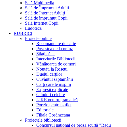
Sală Multimedia
Sală de Împrumut Adulți
Sală de Internet Adulți
Sală de împrumut Copii
Sală Internet Copii
Ludotecă
RUBRICI
Proiecte online
Recomandare de carte
Povestea de la prânz
Știați că…
Interviurile Bibliotecii
Vânătoarea de comori
Noutăți la Rosetti
Duelul cărților
Cuvântul săptămânii
Cărți care te inspiră
Expresii explicate
Gânduri celebre
LIKE pentru gramatică
Poezie pentru suflet
Editoriale
Filiala Cosânzeana
Proiectele bibliotecii
Concursul național de proză scurtă ”Radu