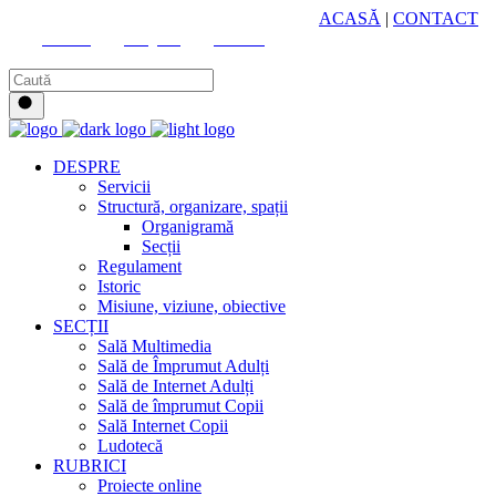
HUB CULTURAL ZONAL
ACASĂ
|
CONTACT
Youtube
Instagram
Facebook
DESPRE
Servicii
Structură, organizare, spații
Organigramă
Secții
Regulament
Istoric
Misiune, viziune, obiective
SECȚII
Sală Multimedia
Sală de Împrumut Adulți
Sală de Internet Adulți
Sală de împrumut Copii
Sală Internet Copii
Ludotecă
RUBRICI
Proiecte online