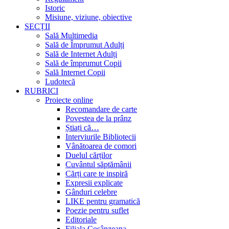
Istoric
Misiune, viziune, obiective
SECȚII
Sală Multimedia
Sală de Împrumut Adulți
Sală de Internet Adulți
Sală de împrumut Copii
Sală Internet Copii
Ludotecă
RUBRICI
Proiecte online
Recomandare de carte
Povestea de la prânz
Știați că…
Interviurile Bibliotecii
Vânătoarea de comori
Duelul cărților
Cuvântul săptămânii
Cărți care te inspiră
Expresii explicate
Gânduri celebre
LIKE pentru gramatică
Poezie pentru suflet
Editoriale
Filiala Cosânzeana