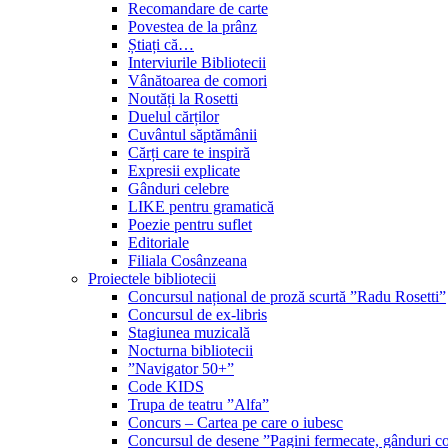
Recomandare de carte
Povestea de la prânz
Știați că…
Interviurile Bibliotecii
Vânătoarea de comori
Noutăți la Rosetti
Duelul cărților
Cuvântul săptămânii
Cărți care te inspiră
Expresii explicate
Gânduri celebre
LIKE pentru gramatică
Poezie pentru suflet
Editoriale
Filiala Cosânzeana
Proiectele bibliotecii
Concursul național de proză scurtă ”Radu Rosetti”
Concursul de ex-libris
Stagiunea muzicală
Nocturna bibliotecii
”Navigator 50+”
Code KIDS
Trupa de teatru ”Alfa”
Concurs – Cartea pe care o iubesc
Concursul de desene ”Pagini fermecate, gânduri co