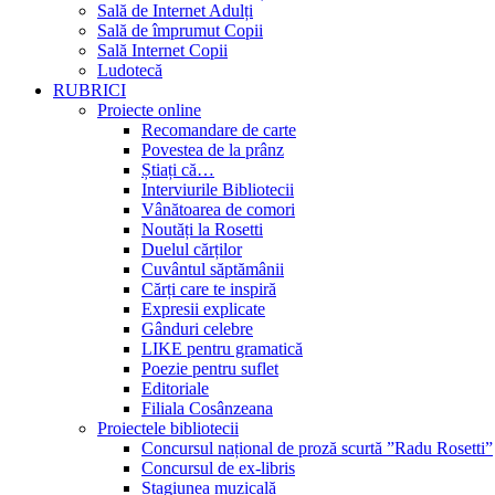
Sală de Internet Adulți
Sală de împrumut Copii
Sală Internet Copii
Ludotecă
RUBRICI
Proiecte online
Recomandare de carte
Povestea de la prânz
Știați că…
Interviurile Bibliotecii
Vânătoarea de comori
Noutăți la Rosetti
Duelul cărților
Cuvântul săptămânii
Cărți care te inspiră
Expresii explicate
Gânduri celebre
LIKE pentru gramatică
Poezie pentru suflet
Editoriale
Filiala Cosânzeana
Proiectele bibliotecii
Concursul național de proză scurtă ”Radu Rosetti”
Concursul de ex-libris
Stagiunea muzicală