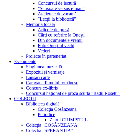
Concursul de lectură
”Scrisoare versus e-mail”
Atelierele de vacanță
”Lecții la bibliotecă”
Memoria locală
Articole de presă
Cărți cu referire la Onești
Din documentele vremii
Foto Oneștiul vechi
Vederi
Proiecte în parteneriat
Evenimente
Stagiunea muzicală
Expoziții și vernisaje
Lansări carte
Caravana filmului românesc
Concurs ex-libris
Concursul național de proză scurtă ”Radu Rosetti”
COLECŢII
Biblioteca digitală
Colecţia Cosânzeana
Periodice
Ziarul CHIMISTUL
Colecția „COSÂNZEANA”
Colecția ”SPERANȚIA”