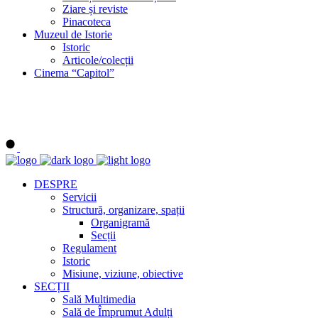
Ziare și reviste
Pinacoteca
Muzeul de Istorie
Istoric
Articole/colecții
Cinema “Capitol”
DESPRE
Servicii
Structură, organizare, spații
Organigramă
Secții
Regulament
Istoric
Misiune, viziune, obiective
SECȚII
Sală Multimedia
Sală de Împrumut Adulți