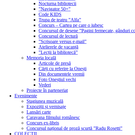
Nocturna bibliotecii
”Navigator 50+”
Code KIDS
Trupa de teatru ”Alfa”
Concurs – Cartea pe care o iubesc
Concursul de desene ”Pagini fermecate, gânduri co
Concursul de lectură
”Scrisoare versus e-mail”
Atelierele de vacanță
”Lecții la bibliotecă”
Memoria locală
Articole de presă
Cărți cu referire la Onești
Din documentele vremii
Foto Oneștiul vechi
Vederi
Proiecte în parteneriat
Evenimente
Stagiunea muzicală
Expoziții și vernisaje
Lansări carte
Caravana filmului românesc
Concurs ex-libris
Concursul național de proză scurtă ”Radu Rosetti”
COLECŢII