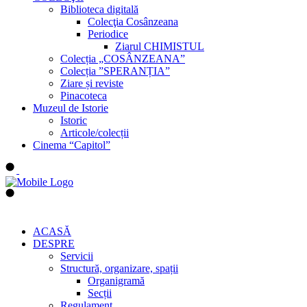
Biblioteca digitală
Colecţia Cosânzeana
Periodice
Ziarul CHIMISTUL
Colecția „COSÂNZEANA”
Colecția ”SPERANȚIA”
Ziare și reviste
Pinacoteca
Muzeul de Istorie
Istoric
Articole/colecții
Cinema “Capitol”
ACASĂ
DESPRE
Servicii
Structură, organizare, spații
Organigramă
Secții
Regulament