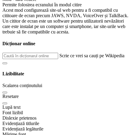
Permite folosirea ecranului în modul citire
Acest mod configurează site-ul web pentru a fi compatibil cu
cititoare de ecran precum JAWS, NVDA, VoiceOver și TalkBack.
Un cititor de ecran este un software pentru utilizatorii nevăzători
care este instalat pe un computer și smartphone, iar site-urile web
trebuie să fie compatibile cu acesta.
Dicționar online
Scrie ce vrei sa cauți pe Wikipedia
Lizibilitate
Scalarea conținutului
Resetare
Lupă text
Font lizibil
Dislexie prietenos
Evidențiază titlurile
Evidențiază legăturile
Mărime font