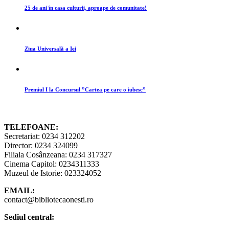
25 de ani în casa culturii, aproape de comunitate!
Ziua Universală a Iei
Premiul I la Concursul ”Cartea pe care o iubesc”
TELEFOANE:
Secretariat: 0234 312202
Director: 0234 324099
Filiala Cosânzeana: 0234 317327
Cinema Capitol: 0234311333
Muzeul de Istorie: 023324052
EMAIL:
contact@bibliotecaonesti.ro
Sediul central: