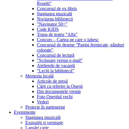
Rosetti”
Concursul de ex-libris
Stagiunea muzicală
Nocturna bibliotecii
”Navigator 50+”
Code KIDS
Trupa de teatru ”Alfa”
Concurs – Cartea pe care o iubesc
Concursul de desene ”Pagini fermecate, gânduri
colorate”
Concursul de lectură
”Scrisoare versus e-mail”
Atelierele de vacanță
”Lecții la bibliotecă”
Memoria locală
Articole de presă
Cărți cu referire la Onești
Din documentele vremii
Foto Oneștiul vechi
Vederi
Proiecte în parteneriat
Evenimente
Stagiunea muzicală
Expoziții și vernisaje
Lansări carte