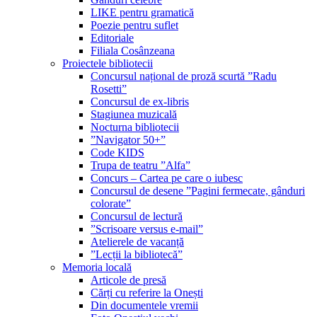
LIKE pentru gramatică
Poezie pentru suflet
Editoriale
Filiala Cosânzeana
Proiectele bibliotecii
Concursul național de proză scurtă ”Radu
Rosetti”
Concursul de ex-libris
Stagiunea muzicală
Nocturna bibliotecii
”Navigator 50+”
Code KIDS
Trupa de teatru ”Alfa”
Concurs – Cartea pe care o iubesc
Concursul de desene ”Pagini fermecate, gânduri
colorate”
Concursul de lectură
”Scrisoare versus e-mail”
Atelierele de vacanță
”Lecții la bibliotecă”
Memoria locală
Articole de presă
Cărți cu referire la Onești
Din documentele vremii