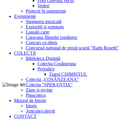
Foto Oneștiul vechi
Vederi
Proiecte în parteneriat
Evenimente
Stagiunea muzicală
Expoziții și vernisaje
Lansări carte
Caravana filmului românesc
Concurs ex-libris
Concursul național de proză scurtă ”Radu Rosetti”
COLECŢII
Biblioteca Digitală
Colecţia Cosânzeana
Periodice
Ziarul CHIMISTUL
Colecția „COSÂNZEANA”
Colecția ”SPERANȚIA”
Ziare și reviste
Pinacoteca
Muzeul de Istorie
Istoric
Articole/colecții
CONTACT