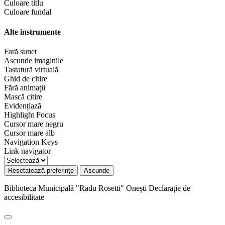
Culoare titlu
Culoare fundal
Alte instrumente
Fară sunet
Ascunde imaginile
Tastatură virtuală
Ghid de citire
Fără animații
Mască citire
Evidențiază
Highlight Focus
Cursor mare negru
Cursor mare alb
Navigation Keys
Link navigator
Resetatează preferințe
Ascunde
Biblioteca Municipală "Radu Rosetti" Onești
Declarație de
accesibilitate