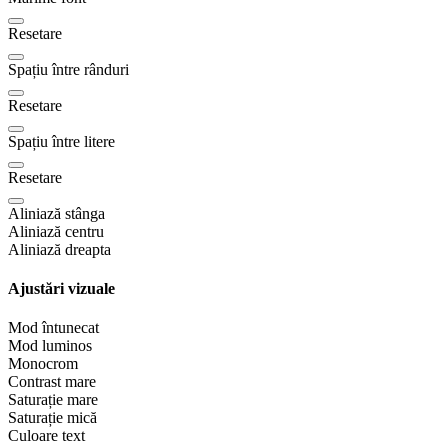
Resetare
Spațiu între rânduri
Resetare
Spațiu între litere
Resetare
Aliniază stânga
Aliniază centru
Aliniază dreapta
Ajustări vizuale
Mod întunecat
Mod luminos
Monocrom
Contrast mare
Saturație mare
Saturație mică
Culoare text