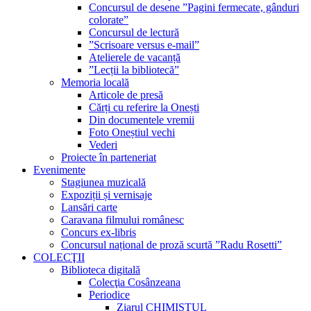
Concursul de desene ”Pagini fermecate, gânduri
colorate”
Concursul de lectură
”Scrisoare versus e-mail”
Atelierele de vacanță
”Lecții la bibliotecă”
Memoria locală
Articole de presă
Cărți cu referire la Onești
Din documentele vremii
Foto Oneștiul vechi
Vederi
Proiecte în parteneriat
Evenimente
Stagiunea muzicală
Expoziții și vernisaje
Lansări carte
Caravana filmului românesc
Concurs ex-libris
Concursul național de proză scurtă ”Radu Rosetti”
COLECŢII
Biblioteca digitală
Colecţia Cosânzeana
Periodice
Ziarul CHIMISTUL