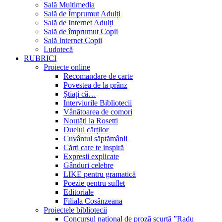
Sală Multimedia
Sală de Împrumut Adulți
Sală de Internet Adulți
Sală de împrumut Copii
Sală Internet Copii
Ludotecă
RUBRICI
Proiecte online
Recomandare de carte
Povestea de la prânz
Știați că…
Interviurile Bibliotecii
Vânătoarea de comori
Noutăți la Rosetti
Duelul cărților
Cuvântul săptămânii
Cărți care te inspiră
Expresii explicate
Gânduri celebre
LIKE pentru gramatică
Poezie pentru suflet
Editoriale
Filiala Cosânzeana
Proiectele bibliotecii
Concursul național de proză scurtă ”Radu