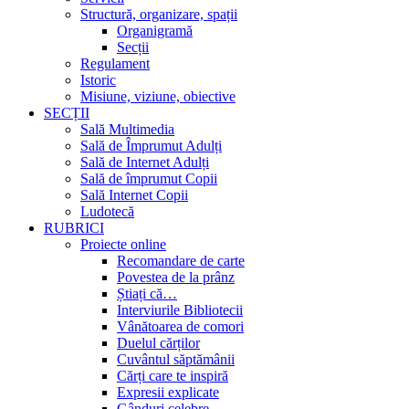
Structură, organizare, spații
Organigramă
Secții
Regulament
Istoric
Misiune, viziune, obiective
SECȚII
Sală Multimedia
Sală de Împrumut Adulți
Sală de Internet Adulți
Sală de împrumut Copii
Sală Internet Copii
Ludotecă
RUBRICI
Proiecte online
Recomandare de carte
Povestea de la prânz
Știați că…
Interviurile Bibliotecii
Vânătoarea de comori
Duelul cărților
Cuvântul săptămânii
Cărți care te inspiră
Expresii explicate
Gânduri celebre