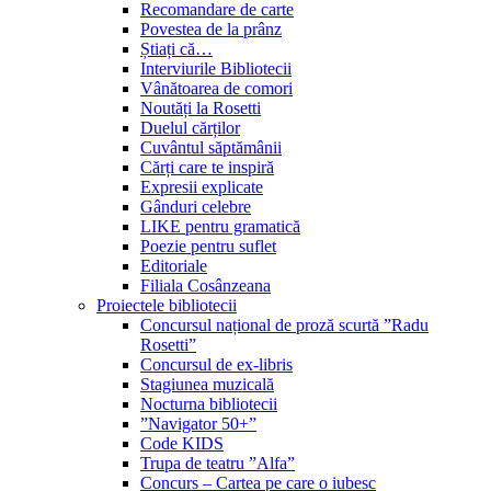
Recomandare de carte
Povestea de la prânz
Știați că…
Interviurile Bibliotecii
Vânătoarea de comori
Noutăți la Rosetti
Duelul cărților
Cuvântul săptămânii
Cărți care te inspiră
Expresii explicate
Gânduri celebre
LIKE pentru gramatică
Poezie pentru suflet
Editoriale
Filiala Cosânzeana
Proiectele bibliotecii
Concursul național de proză scurtă ”Radu
Rosetti”
Concursul de ex-libris
Stagiunea muzicală
Nocturna bibliotecii
”Navigator 50+”
Code KIDS
Trupa de teatru ”Alfa”
Concurs – Cartea pe care o iubesc