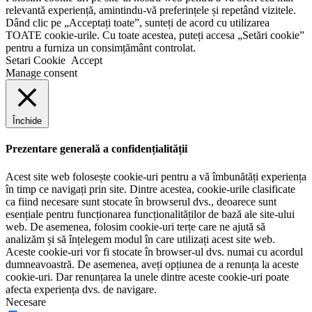
relevantă experiență, amintindu-vă preferințele și repetând vizitele.
Dând clic pe „Acceptați toate”, sunteți de acord cu utilizarea
TOATE cookie-urile. Cu toate acestea, puteți accesa „Setări cookie”
pentru a furniza un consimțământ controlat.
Setari Cookie
Accept
Manage consent
Închide
Prezentare generală a confidențialității
Acest site web folosește cookie-uri pentru a vă îmbunătăți experiența
în timp ce navigați prin site. Dintre acestea, cookie-urile clasificate
ca fiind necesare sunt stocate în browserul dvs., deoarece sunt
esențiale pentru funcționarea funcționalităților de bază ale site-ului
web. De asemenea, folosim cookie-uri terțe care ne ajută să
analizăm și să înțelegem modul în care utilizați acest site web.
Aceste cookie-uri vor fi stocate în browser-ul dvs. numai cu acordul
dumneavoastră. De asemenea, aveți opțiunea de a renunța la aceste
cookie-uri. Dar renunțarea la unele dintre aceste cookie-uri poate
afecta experiența dvs. de navigare.
Necesare