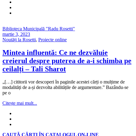
Biblioteca Municipală "Radu Rosetti"
martie 3, 2023
Noutăți la Rosetti
,
Proiecte online
Mintea influentă: Ce ne dezvăluie
creierul despre puterea de a-i schimba pe
ceilalți – Tali Sharot
„[…] cititorii vor descoperi în paginile acestei cărți o mulțime de
modalități de a-și dezvolta abilitățile de argumentare.” Bazându-se
pe o
Citește mai mult...
CAUTĂ CĂRȚI ÎN CATALOGUL ON-LINE