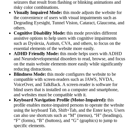
seizures that result from flashing or blinking animations and
risky color combinations.
Visually Impaired Mode:
this mode adjusts the website for
the convenience of users with visual impairments such as
Degrading Eyesight, Tunnel Vision, Cataract, Glaucoma, and
others.
Cognitive Disability Mode:
this mode provides different
assistive options to help users with cognitive impairments
such as Dyslexia, Autism, CVA, and others, to focus on the
essential elements of the website more easily.
ADHD Friendly Mode:
this mode helps users with ADHD
and Neurodevelopmental disorders to read, browse, and focus
on the main website elements more easily while significantly
reducing distractions.
Blindness Mode:
this mode configures the website to be
compatible with screen-readers such as JAWS, NVDA,
VoiceOver, and TalkBack. A screen-reader is software for
blind users that is installed on a computer and smartphone,
and websites must be compatible with it.
Keyboard Navigation Profile (Motor-Impaired):
this
profile enables motor-impaired persons to operate the website
using the keyboard Tab, Shift+Tab, and the Enter keys. Users
can also use shortcuts such as “M” (menus), “H” (headings),
“F” (forms), “B” (buttons), and “G” (graphics) to jump to
specific elements.