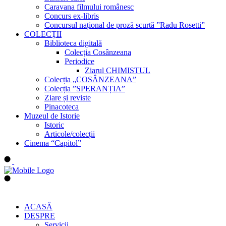
Caravana filmului românesc
Concurs ex-libris
Concursul național de proză scurtă ”Radu Rosetti”
COLECŢII
Biblioteca digitală
Colecţia Cosânzeana
Periodice
Ziarul CHIMISTUL
Colecția „COSÂNZEANA”
Colecția ”SPERANȚIA”
Ziare și reviste
Pinacoteca
Muzeul de Istorie
Istoric
Articole/colecții
Cinema “Capitol”
ACASĂ
DESPRE
Servicii