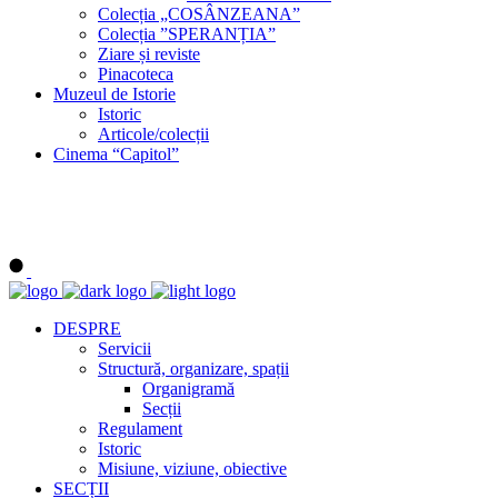
Colecția „COSÂNZEANA”
Colecția ”SPERANȚIA”
Ziare și reviste
Pinacoteca
Muzeul de Istorie
Istoric
Articole/colecții
Cinema “Capitol”
DESPRE
Servicii
Structură, organizare, spații
Organigramă
Secții
Regulament
Istoric
Misiune, viziune, obiective
SECȚII