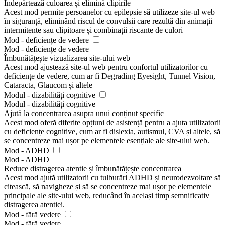
Îndepărtează culoarea și elimină clipirile
Acest mod permite persoanelor cu epilepsie să utilizeze site-ul web
în siguranță, eliminând riscul de convulsii care rezultă din animații
intermitente sau clipitoare și combinații riscante de culori
Mod - deficiențe de vedere
Mod - deficiențe de vedere
Îmbunătățește vizualizarea site-ului web
Acest mod ajustează site-ul web pentru confortul utilizatorilor cu
deficiențe de vedere, cum ar fi Degrading Eyesight, Tunnel Vision,
Cataracta, Glaucom și altele
Modul - dizabilități cognitive
Modul - dizabilități cognitive
Ajută la concentrarea asupra unui conținut specific
Acest mod oferă diferite opțiuni de asistență pentru a ajuta utilizatorii
cu deficiențe cognitive, cum ar fi dislexia, autismul, CVA și altele, să
se concentreze mai ușor pe elementele esențiale ale site-ului web.
Mod - ADHD
Mod - ADHD
Reduce distragerea atentie și îmbunătățește concentrarea
Acest mod ajută utilizatorii cu tulburări ADHD și neurodezvoltare să
citească, să navigheze și să se concentreze mai ușor pe elementele
principale ale site-ului web, reducând în același timp semnificativ
distragerea atentiei.
Mod - fără vedere
Mod - fără vedere