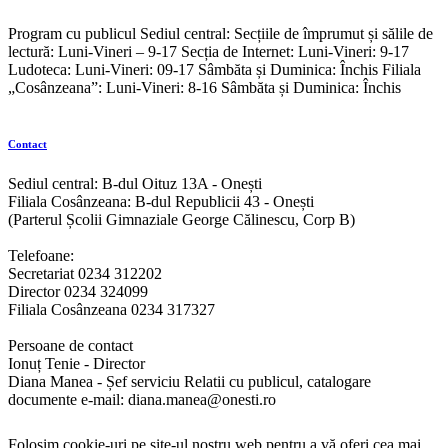
Program cu publicul Sediul central: Secțiile de împrumut și sălile de
lectură: Luni-Vineri – 9-17 Secția de Internet: Luni-Vineri: 9-17
Ludoteca: Luni-Vineri: 09-17 Sâmbăta și Duminica: Închis Filiala
„Cosânzeana”: Luni-Vineri: 8-16 Sâmbăta și Duminica: Închis
Contact
Sediul central: B-dul Oituz 13A - Onești
Filiala Cosânzeana: B-dul Republicii 43 - Onești
(Parterul Școlii Gimnaziale George Călinescu, Corp B)
Telefoane:
Secretariat 0234 312202
Director 0234 324099
Filiala Cosânzeana 0234 317327
Persoane de contact
Ionuț Tenie - Director
Diana Manea - Șef serviciu Relatii cu publicul, catalogare
documente e-mail: diana.manea@onesti.ro
Folosim cookie-uri pe site-ul nostru web pentru a vă oferi cea mai