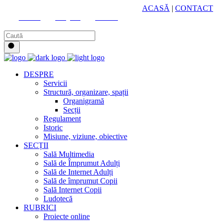
HUB CULTURAL ZONAL
ACASĂ
|
CONTACT
Youtube
Instagram
Facebook
DESPRE
Servicii
Structură, organizare, spații
Organigramă
Secții
Regulament
Istoric
Misiune, viziune, obiective
SECȚII
Sală Multimedia
Sală de Împrumut Adulți
Sală de Internet Adulți
Sală de împrumut Copii
Sală Internet Copii
Ludotecă
RUBRICI
Proiecte online