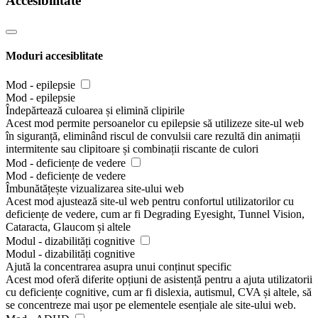
Accesibilitate
Moduri accesiblitate
Mod - epilepsie
Mod - epilepsie
Îndepărtează culoarea și elimină clipirile
Acest mod permite persoanelor cu epilepsie să utilizeze site-ul web
în siguranță, eliminând riscul de convulsii care rezultă din animații
intermitente sau clipitoare și combinații riscante de culori
Mod - deficiențe de vedere
Mod - deficiențe de vedere
Îmbunătățește vizualizarea site-ului web
Acest mod ajustează site-ul web pentru confortul utilizatorilor cu
deficiențe de vedere, cum ar fi Degrading Eyesight, Tunnel Vision,
Cataracta, Glaucom și altele
Modul - dizabilități cognitive
Modul - dizabilități cognitive
Ajută la concentrarea asupra unui conținut specific
Acest mod oferă diferite opțiuni de asistență pentru a ajuta utilizatorii
cu deficiențe cognitive, cum ar fi dislexia, autismul, CVA și altele, să
se concentreze mai ușor pe elementele esențiale ale site-ului web.