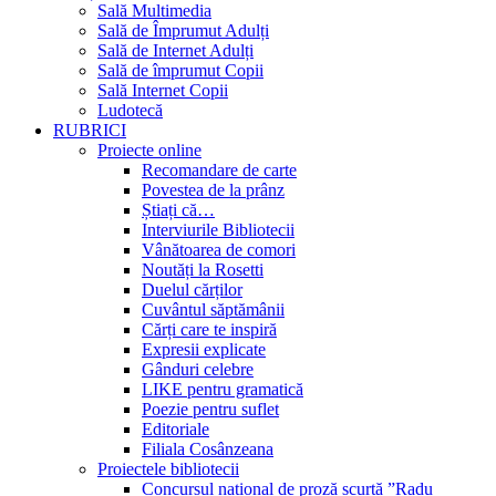
Sală Multimedia
Sală de Împrumut Adulți
Sală de Internet Adulți
Sală de împrumut Copii
Sală Internet Copii
Ludotecă
RUBRICI
Proiecte online
Recomandare de carte
Povestea de la prânz
Știați că…
Interviurile Bibliotecii
Vânătoarea de comori
Noutăți la Rosetti
Duelul cărților
Cuvântul săptămânii
Cărți care te inspiră
Expresii explicate
Gânduri celebre
LIKE pentru gramatică
Poezie pentru suflet
Editoriale
Filiala Cosânzeana
Proiectele bibliotecii
Concursul național de proză scurtă ”Radu