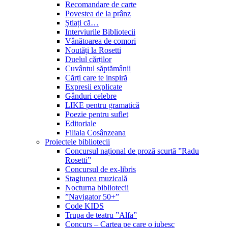
Recomandare de carte
Povestea de la prânz
Știați că…
Interviurile Bibliotecii
Vânătoarea de comori
Noutăți la Rosetti
Duelul cărților
Cuvântul săptămânii
Cărți care te inspiră
Expresii explicate
Gânduri celebre
LIKE pentru gramatică
Poezie pentru suflet
Editoriale
Filiala Cosânzeana
Proiectele bibliotecii
Concursul național de proză scurtă ”Radu
Rosetti”
Concursul de ex-libris
Stagiunea muzicală
Nocturna bibliotecii
”Navigator 50+”
Code KIDS
Trupa de teatru ”Alfa”
Concurs – Cartea pe care o iubesc