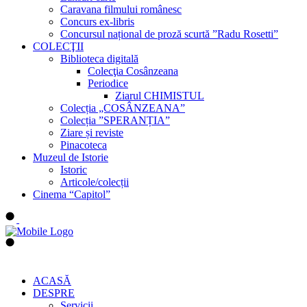
Caravana filmului românesc
Concurs ex-libris
Concursul național de proză scurtă ”Radu Rosetti”
COLECŢII
Biblioteca digitală
Colecţia Cosânzeana
Periodice
Ziarul CHIMISTUL
Colecția „COSÂNZEANA”
Colecția ”SPERANȚIA”
Ziare și reviste
Pinacoteca
Muzeul de Istorie
Istoric
Articole/colecții
Cinema “Capitol”
ACASĂ
DESPRE
Servicii