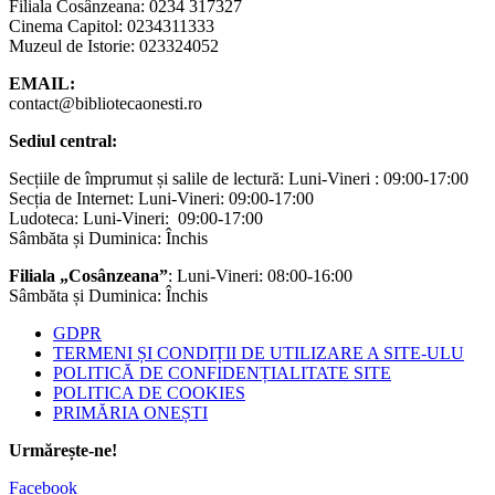
Filiala Cosânzeana: 0234 317327
Cinema Capitol: 0234311333
Muzeul de Istorie: 023324052
EMAIL:
contact@bibliotecaonesti.ro
Sediul central:
Secțiile de împrumut și salile de lectură: Luni-Vineri : 09:00-17:00
Secția de Internet: Luni-Vineri: 09:00-17:00
Ludoteca: Luni-Vineri: 09:00-17:00
Sâmbăta și Duminica: Închis
Filiala „Cosânzeana”
: Luni-Vineri: 08:00-16:00
Sâmbăta și Duminica: Închis
GDPR
TERMENI ȘI CONDIȚII DE UTILIZARE A SITE-ULU
POLITICĂ DE CONFIDENȚIALITATE SITE
POLITICA DE COOKIES
PRIMĂRIA ONEȘTI
Urmărește-ne!
Facebook