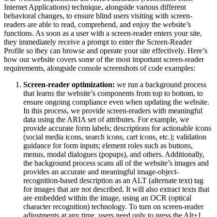
Internet Applications) technique, alongside various different
behavioral changes, to ensure blind users visiting with screen-
readers are able to read, comprehend, and enjoy the website’s
functions. As soon as a user with a screen-reader enters your site,
they immediately receive a prompt to enter the Screen-Reader
Profile so they can browse and operate your site effectively. Here’s
how our website covers some of the most important screen-reader
requirements, alongside console screenshots of code examples:
Screen-reader optimization:
we run a background process
that learns the website’s components from top to bottom, to
ensure ongoing compliance even when updating the website.
In this process, we provide screen-readers with meaningful
data using the ARIA set of attributes. For example, we
provide accurate form labels; descriptions for actionable icons
(social media icons, search icons, cart icons, etc.); validation
guidance for form inputs; element roles such as buttons,
menus, modal dialogues (popups), and others. Additionally,
the background process scans all of the website’s images and
provides an accurate and meaningful image-object-
recognition-based description as an ALT (alternate text) tag
for images that are not described. It will also extract texts that
are embedded within the image, using an OCR (optical
character recognition) technology. To turn on screen-reader
adjustments at any time, users need only to press the Alt+1