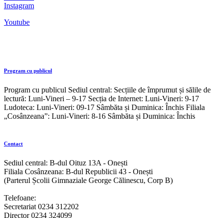
Instagram
Youtube
Program cu publicul
Program cu publicul Sediul central: Secțiile de împrumut și sălile de
lectură: Luni-Vineri – 9-17 Secția de Internet: Luni-Vineri: 9-17
Ludoteca: Luni-Vineri: 09-17 Sâmbăta și Duminica: Închis Filiala
„Cosânzeana”: Luni-Vineri: 8-16 Sâmbăta și Duminica: Închis
Contact
Sediul central: B-dul Oituz 13A - Onești
Filiala Cosânzeana: B-dul Republicii 43 - Onești
(Parterul Școlii Gimnaziale George Călinescu, Corp B)
Telefoane:
Secretariat 0234 312202
Director 0234 324099