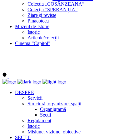
Colecția „COSÂNZEANA”
Colecția ”SPERANȚIA”
Ziare și reviste
Pinacoteca
Muzeul de Istorie
Istoric
Articole/colecții
Cinema “Capitol”
DESPRE
Servicii
Structură, organizare, spații
Organigramă
Secții
Regulament
Istoric
Misiune, viziune, obiective
SECȚII