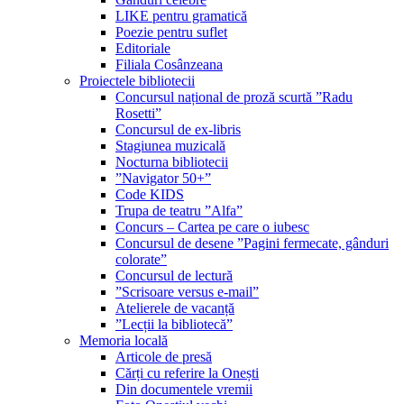
LIKE pentru gramatică
Poezie pentru suflet
Editoriale
Filiala Cosânzeana
Proiectele bibliotecii
Concursul național de proză scurtă ”Radu
Rosetti”
Concursul de ex-libris
Stagiunea muzicală
Nocturna bibliotecii
”Navigator 50+”
Code KIDS
Trupa de teatru ”Alfa”
Concurs – Cartea pe care o iubesc
Concursul de desene ”Pagini fermecate, gânduri
colorate”
Concursul de lectură
”Scrisoare versus e-mail”
Atelierele de vacanță
”Lecții la bibliotecă”
Memoria locală
Articole de presă
Cărți cu referire la Onești
Din documentele vremii