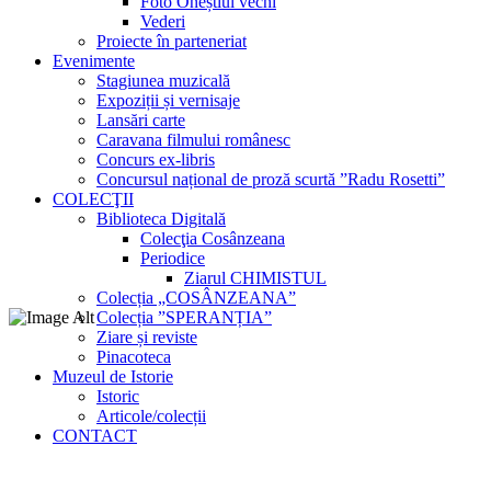
Foto Oneștiul vechi
Vederi
Proiecte în parteneriat
Evenimente
Stagiunea muzicală
Expoziții și vernisaje
Lansări carte
Caravana filmului românesc
Concurs ex-libris
Concursul național de proză scurtă ”Radu Rosetti”
COLECŢII
Biblioteca Digitală
Colecţia Cosânzeana
Periodice
Ziarul CHIMISTUL
Colecția „COSÂNZEANA”
Colecția ”SPERANȚIA”
Ziare și reviste
Pinacoteca
Muzeul de Istorie
Istoric
Articole/colecții
CONTACT