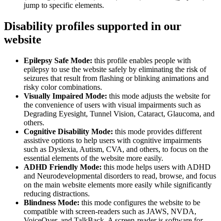
jump to specific elements.
Disability profiles supported in our
website
Epilepsy Safe Mode:
this profile enables people with
epilepsy to use the website safely by eliminating the risk of
seizures that result from flashing or blinking animations and
risky color combinations.
Visually Impaired Mode:
this mode adjusts the website for
the convenience of users with visual impairments such as
Degrading Eyesight, Tunnel Vision, Cataract, Glaucoma, and
others.
Cognitive Disability Mode:
this mode provides different
assistive options to help users with cognitive impairments
such as Dyslexia, Autism, CVA, and others, to focus on the
essential elements of the website more easily.
ADHD Friendly Mode:
this mode helps users with ADHD
and Neurodevelopmental disorders to read, browse, and focus
on the main website elements more easily while significantly
reducing distractions.
Blindness Mode:
this mode configures the website to be
compatible with screen-readers such as JAWS, NVDA,
VoiceOver, and TalkBack. A screen-reader is software for