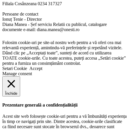
Filiala Cosânzeana 0234 317327
Persoane de contact
Ionuț Tenie - Director
Diana Manea - Șef serviciu Relatii cu publicul, catalogare
documente e-mail: diana.manea@onesti.ro
Folosim cookie-uri pe site-ul nostru web pentru a vă oferi cea mai
relevantă experiență, amintindu-vă preferințele și repetând vizitele.
Dând clic pe „Acceptați toate”, sunteți de acord cu utilizarea
TOATE cookie-urile. Cu toate acestea, puteți accesa „Setări cookie”
pentru a furniza un consimțământ controlat.
Setari Cookie
Accept
Manage consent
Închide
Prezentare generală a confidențialității
Acest site web folosește cookie-uri pentru a vă îmbunătăți experiența
în timp ce navigați prin site. Dintre acestea, cookie-urile clasificate
ca fiind necesare sunt stocate în browserul dvs., deoarece sunt