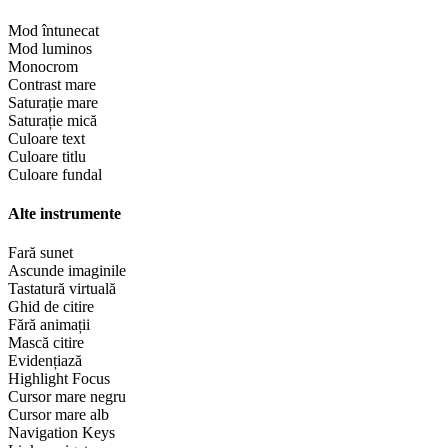
Mod întunecat
Mod luminos
Monocrom
Contrast mare
Saturație mare
Saturație mică
Culoare text
Culoare titlu
Culoare fundal
Alte instrumente
Fară sunet
Ascunde imaginile
Tastatură virtuală
Ghid de citire
Fără animații
Mască citire
Evidențiază
Highlight Focus
Cursor mare negru
Cursor mare alb
Navigation Keys