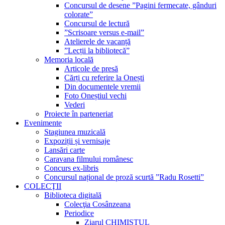
Concursul de desene ”Pagini fermecate, gânduri
colorate”
Concursul de lectură
”Scrisoare versus e-mail”
Atelierele de vacanță
”Lecții la bibliotecă”
Memoria locală
Articole de presă
Cărți cu referire la Onești
Din documentele vremii
Foto Oneștiul vechi
Vederi
Proiecte în parteneriat
Evenimente
Stagiunea muzicală
Expoziții și vernisaje
Lansări carte
Caravana filmului românesc
Concurs ex-libris
Concursul național de proză scurtă ”Radu Rosetti”
COLECŢII
Biblioteca digitală
Colecţia Cosânzeana
Periodice
Ziarul CHIMISTUL