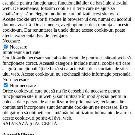
esențiale pentru funcționarea funcționalităților de bază ale site-ului
web. De asemenea, folosim cookie-uri terțe care ne ajută să
analizăm și să înțelegem modul în care utilizați acest site web.
Aceste cookie-uri vor fi stocate în browser-ul dvs. numai cu acordul
dumneavoastră. De asemenea, aveți opțiunea de a renunța la aceste
cookie-uri. Dar renunțarea la unele dintre aceste cookie-uri poate
afecta experiența dvs. de navigare.
Necesare
Necesare
Întotdeauna activate
Cookie-urile necesare sunt absolut esențiale pentru ca site-ul web să
funcționeze corect. Această categorie include numai cookie-uri care
asigură funcționalități de bază și caracteristici de securitate ale site-
ului web. Aceste cookie-uri nu stochează nicio informație personală.
Non-necesare
Non-necesare
Orice cookie-uri care pot să nu fie deosebit de necesare pentru
funcționarea site-ului web și sunt utilizate în mod special pentru a
colecta date personale ale utilizatorilor prin analize, reclame, alte
conținuturi încorporate sunt denumite cookie-uri ne-necesare. Este
obligatoriu să obțineți consimțământul utilizatorului înainte de a rula
aceste cookie-uri pe site-ul dvs. web.
SALVEAZĂ ȘI ACCEPTĂ