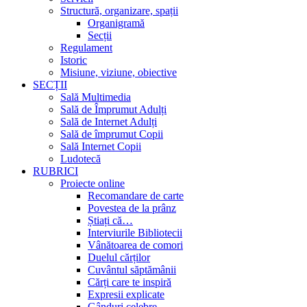
Structură, organizare, spații
Organigramă
Secții
Regulament
Istoric
Misiune, viziune, obiective
SECȚII
Sală Multimedia
Sală de Împrumut Adulți
Sală de Internet Adulți
Sală de împrumut Copii
Sală Internet Copii
Ludotecă
RUBRICI
Proiecte online
Recomandare de carte
Povestea de la prânz
Știați că…
Interviurile Bibliotecii
Vânătoarea de comori
Duelul cărților
Cuvântul săptămânii
Cărți care te inspiră
Expresii explicate
Gânduri celebre