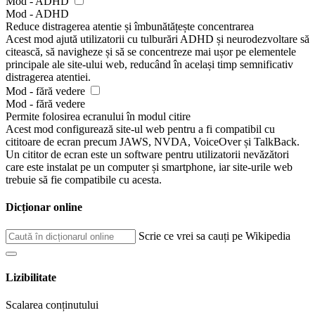
Mod - ADHD
Mod - ADHD
Reduce distragerea atentie și îmbunătățește concentrarea
Acest mod ajută utilizatorii cu tulburări ADHD și neurodezvoltare să
citească, să navigheze și să se concentreze mai ușor pe elementele
principale ale site-ului web, reducând în același timp semnificativ
distragerea atentiei.
Mod - fără vedere
Mod - fără vedere
Permite folosirea ecranului în modul citire
Acest mod configurează site-ul web pentru a fi compatibil cu
cititoare de ecran precum JAWS, NVDA, VoiceOver și TalkBack.
Un cititor de ecran este un software pentru utilizatorii nevăzători
care este instalat pe un computer și smartphone, iar site-urile web
trebuie să fie compatibile cu acesta.
Dicționar online
Scrie ce vrei sa cauți pe Wikipedia
Lizibilitate
Scalarea conținutului