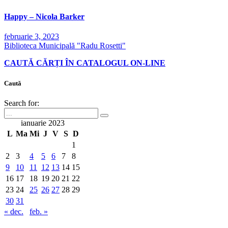
Happy – Nicola Barker
februarie 3, 2023
Biblioteca Municipală "Radu Rosetti"
CAUTĂ CĂRȚI ÎN CATALOGUL ON-LINE
Caută
Search for:
ianuarie 2023
L
Ma
Mi
J
V
S
D
1
2
3
4
5
6
7
8
9
10
11
12
13
14
15
16
17
18
19
20
21
22
23
24
25
26
27
28
29
30
31
« dec.
feb. »