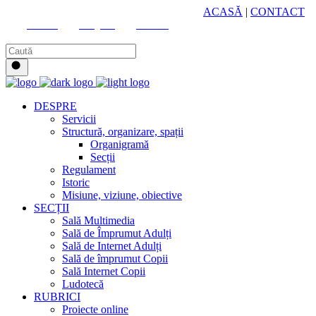
HUB CULTURAL ZONAL
ACASĂ
|
CONTACT
Youtube
Instagram
Facebook
DESPRE
Servicii
Structură, organizare, spații
Organigramă
Secții
Regulament
Istoric
Misiune, viziune, obiective
SECȚII
Sală Multimedia
Sală de Împrumut Adulți
Sală de Internet Adulți
Sală de împrumut Copii
Sală Internet Copii
Ludotecă
RUBRICI
Proiecte online