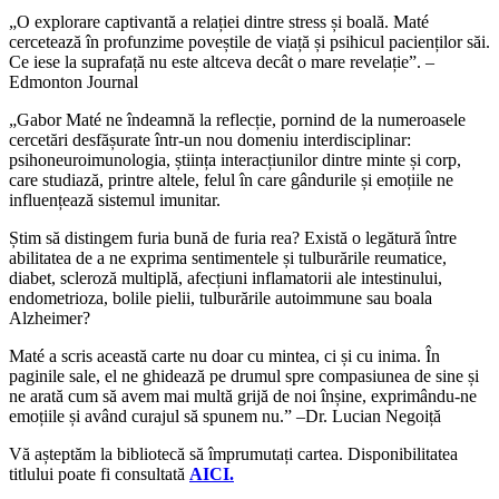
„O explorare captivantă a relației dintre stress și boală. Maté
cercetează în profunzime poveștile de viață și psihicul pacienților săi.
Ce iese la suprafață nu este altceva decât o mare revelație”. –
Edmonton Journal
„Gabor Maté ne îndeamnă la reflecție, pornind de la numeroasele
cercetări desfășurate într-un nou domeniu interdisciplinar:
psihoneuroimunologia, știința interacțiunilor dintre minte și corp,
care studiază, printre altele, felul în care gândurile și emoțiile ne
influențează sistemul imunitar.
Știm să distingem furia bună de furia rea? Există o legătură între
abilitatea de a ne exprima sentimentele și tulburările reumatice,
diabet, scleroză multiplă, afecțiuni inflamatorii ale intestinului,
endometrioza, bolile pielii, tulburările autoimmune sau boala
Alzheimer?
Maté a scris această carte nu doar cu mintea, ci și cu inima. În
paginile sale, el ne ghidează pe drumul spre compasiunea de sine și
ne arată cum să avem mai multă grijă de noi înșine, exprimându-ne
emoțiile și având curajul să spunem nu.” –Dr. Lucian Negoiță
Vă așteptăm la bibliotecă să împrumutați cartea. Disponibilitatea
titlului poate fi consultată
AICI.