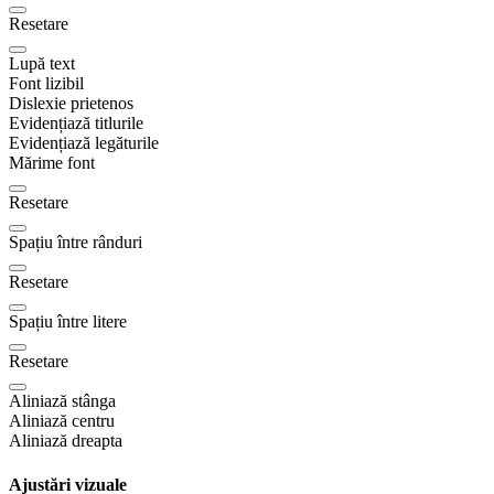
Resetare
Lupă text
Font lizibil
Dislexie prietenos
Evidențiază titlurile
Evidențiază legăturile
Mărime font
Resetare
Spațiu între rânduri
Resetare
Spațiu între litere
Resetare
Aliniază stânga
Aliniază centru
Aliniază dreapta
Ajustări vizuale