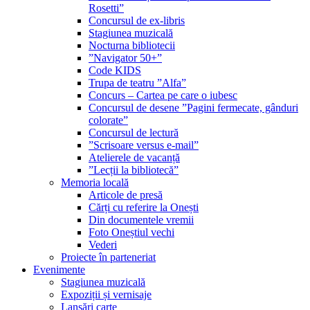
Rosetti”
Concursul de ex-libris
Stagiunea muzicală
Nocturna bibliotecii
”Navigator 50+”
Code KIDS
Trupa de teatru ”Alfa”
Concurs – Cartea pe care o iubesc
Concursul de desene ”Pagini fermecate, gânduri
colorate”
Concursul de lectură
”Scrisoare versus e-mail”
Atelierele de vacanță
”Lecții la bibliotecă”
Memoria locală
Articole de presă
Cărți cu referire la Onești
Din documentele vremii
Foto Oneștiul vechi
Vederi
Proiecte în parteneriat
Evenimente
Stagiunea muzicală
Expoziții și vernisaje
Lansări carte