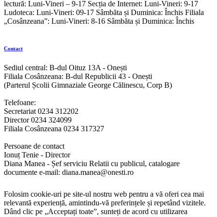
lectură: Luni-Vineri – 9-17 Secția de Internet: Luni-Vineri: 9-17
Ludoteca: Luni-Vineri: 09-17 Sâmbăta și Duminica: Închis Filiala
„Cosânzeana”: Luni-Vineri: 8-16 Sâmbăta și Duminica: Închis
Contact
Sediul central: B-dul Oituz 13A - Onești
Filiala Cosânzeana: B-dul Republicii 43 - Onești
(Parterul Școlii Gimnaziale George Călinescu, Corp B)
Telefoane:
Secretariat 0234 312202
Director 0234 324099
Filiala Cosânzeana 0234 317327
Persoane de contact
Ionuț Tenie - Director
Diana Manea - Șef serviciu Relatii cu publicul, catalogare
documente e-mail: diana.manea@onesti.ro
Folosim cookie-uri pe site-ul nostru web pentru a vă oferi cea mai
relevantă experiență, amintindu-vă preferințele și repetând vizitele.
Dând clic pe „Acceptați toate”, sunteți de acord cu utilizarea