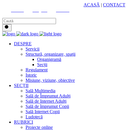
HUB CULTURAL ZONAL
ACASĂ
|
CONTACT
Youtube
Instagram
Facebook
DESPRE
Servicii
Structură, organizare, spații
Organigramă
Secții
Regulament
Istoric
Misiune, viziune, obiective
SECȚII
Sală Multimedia
Sală de Împrumut Adulți
Sală de Internet Adulți
Sală de împrumut Copii
Sală Internet Copii
Ludotecă
RUBRICI
Proiecte online