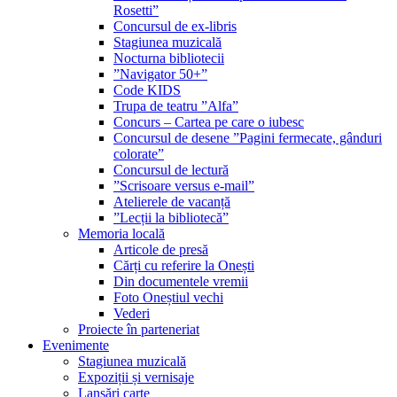
Rosetti”
Concursul de ex-libris
Stagiunea muzicală
Nocturna bibliotecii
”Navigator 50+”
Code KIDS
Trupa de teatru ”Alfa”
Concurs – Cartea pe care o iubesc
Concursul de desene ”Pagini fermecate, gânduri
colorate”
Concursul de lectură
”Scrisoare versus e-mail”
Atelierele de vacanță
”Lecții la bibliotecă”
Memoria locală
Articole de presă
Cărți cu referire la Onești
Din documentele vremii
Foto Oneștiul vechi
Vederi
Proiecte în parteneriat
Evenimente
Stagiunea muzicală
Expoziții și vernisaje
Lansări carte