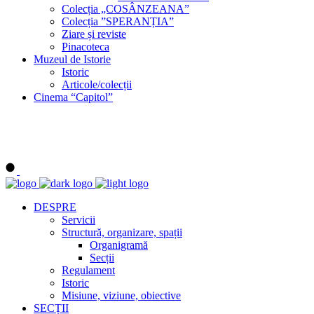
Colecția „COSÂNZEANA”
Colecția ”SPERANȚIA”
Ziare și reviste
Pinacoteca
Muzeul de Istorie
Istoric
Articole/colecții
Cinema “Capitol”
DESPRE
Servicii
Structură, organizare, spații
Organigramă
Secții
Regulament
Istoric
Misiune, viziune, obiective
SECȚII