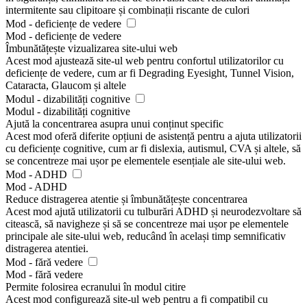
intermitente sau clipitoare și combinații riscante de culori
Mod - deficiențe de vedere
Mod - deficiențe de vedere
Îmbunătățește vizualizarea site-ului web
Acest mod ajustează site-ul web pentru confortul utilizatorilor cu
deficiențe de vedere, cum ar fi Degrading Eyesight, Tunnel Vision,
Cataracta, Glaucom și altele
Modul - dizabilități cognitive
Modul - dizabilități cognitive
Ajută la concentrarea asupra unui conținut specific
Acest mod oferă diferite opțiuni de asistență pentru a ajuta utilizatorii
cu deficiențe cognitive, cum ar fi dislexia, autismul, CVA și altele, să
se concentreze mai ușor pe elementele esențiale ale site-ului web.
Mod - ADHD
Mod - ADHD
Reduce distragerea atentie și îmbunătățește concentrarea
Acest mod ajută utilizatorii cu tulburări ADHD și neurodezvoltare să
citească, să navigheze și să se concentreze mai ușor pe elementele
principale ale site-ului web, reducând în același timp semnificativ
distragerea atentiei.
Mod - fără vedere
Mod - fără vedere
Permite folosirea ecranului în modul citire
Acest mod configurează site-ul web pentru a fi compatibil cu