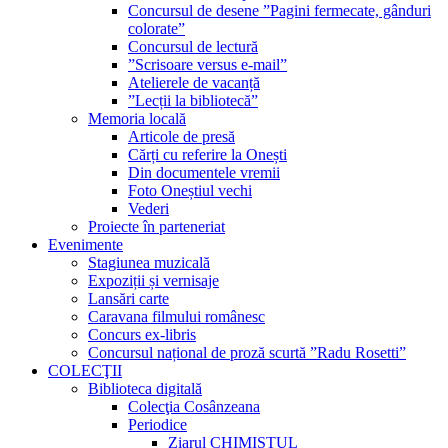
Concursul de desene ”Pagini fermecate, gânduri
colorate”
Concursul de lectură
”Scrisoare versus e-mail”
Atelierele de vacanță
”Lecții la bibliotecă”
Memoria locală
Articole de presă
Cărți cu referire la Onești
Din documentele vremii
Foto Oneștiul vechi
Vederi
Proiecte în parteneriat
Evenimente
Stagiunea muzicală
Expoziții și vernisaje
Lansări carte
Caravana filmului românesc
Concurs ex-libris
Concursul național de proză scurtă ”Radu Rosetti”
COLECŢII
Biblioteca digitală
Colecţia Cosânzeana
Periodice
Ziarul CHIMISTUL