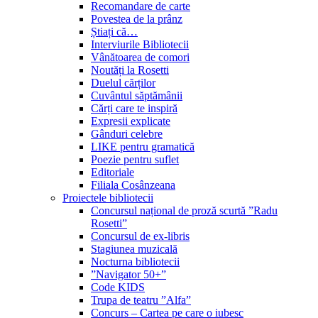
Recomandare de carte
Povestea de la prânz
Știați că…
Interviurile Bibliotecii
Vânătoarea de comori
Noutăți la Rosetti
Duelul cărților
Cuvântul săptămânii
Cărți care te inspiră
Expresii explicate
Gânduri celebre
LIKE pentru gramatică
Poezie pentru suflet
Editoriale
Filiala Cosânzeana
Proiectele bibliotecii
Concursul național de proză scurtă ”Radu
Rosetti”
Concursul de ex-libris
Stagiunea muzicală
Nocturna bibliotecii
”Navigator 50+”
Code KIDS
Trupa de teatru ”Alfa”
Concurs – Cartea pe care o iubesc