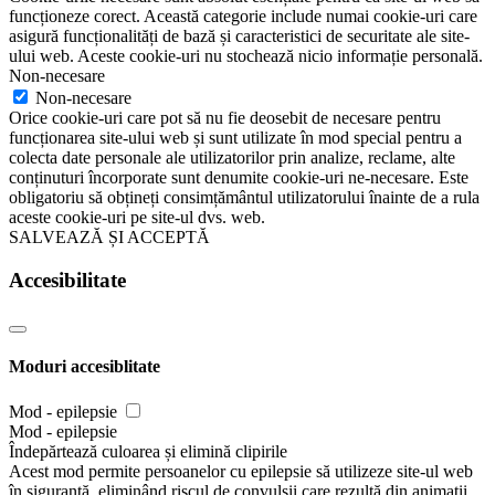
funcționeze corect. Această categorie include numai cookie-uri care
asigură funcționalități de bază și caracteristici de securitate ale site-
ului web. Aceste cookie-uri nu stochează nicio informație personală.
Non-necesare
Non-necesare
Orice cookie-uri care pot să nu fie deosebit de necesare pentru
funcționarea site-ului web și sunt utilizate în mod special pentru a
colecta date personale ale utilizatorilor prin analize, reclame, alte
conținuturi încorporate sunt denumite cookie-uri ne-necesare. Este
obligatoriu să obțineți consimțământul utilizatorului înainte de a rula
aceste cookie-uri pe site-ul dvs. web.
SALVEAZĂ ȘI ACCEPTĂ
Accesibilitate
Moduri accesiblitate
Mod - epilepsie
Mod - epilepsie
Îndepărtează culoarea și elimină clipirile
Acest mod permite persoanelor cu epilepsie să utilizeze site-ul web
în siguranță, eliminând riscul de convulsii care rezultă din animații