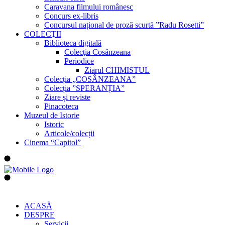
Caravana filmului românesc
Concurs ex-libris
Concursul național de proză scurtă ”Radu Rosetti”
COLECŢII
Biblioteca digitală
Colecţia Cosânzeana
Periodice
Ziarul CHIMISTUL
Colecția „COSÂNZEANA”
Colecția ”SPERANȚIA”
Ziare și reviste
Pinacoteca
Muzeul de Istorie
Istoric
Articole/colecții
Cinema “Capitol”
ACASĂ
DESPRE
Servicii