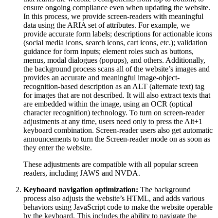
ensure ongoing compliance even when updating the website.
In this process, we provide screen-readers with meaningful
data using the ARIA set of attributes. For example, we
provide accurate form labels; descriptions for actionable icons
(social media icons, search icons, cart icons, etc.); validation
guidance for form inputs; element roles such as buttons,
menus, modal dialogues (popups), and others. Additionally,
the background process scans all of the website’s images and
provides an accurate and meaningful image-object-
recognition-based description as an ALT (alternate text) tag
for images that are not described. It will also extract texts that
are embedded within the image, using an OCR (optical
character recognition) technology. To turn on screen-reader
adjustments at any time, users need only to press the Alt+1
keyboard combination. Screen-reader users also get automatic
announcements to turn the Screen-reader mode on as soon as
they enter the website.
These adjustments are compatible with all popular screen
readers, including JAWS and NVDA.
Keyboard navigation optimization:
The background
process also adjusts the website’s HTML, and adds various
behaviors using JavaScript code to make the website operable
by the keyboard. This includes the ability to navigate the