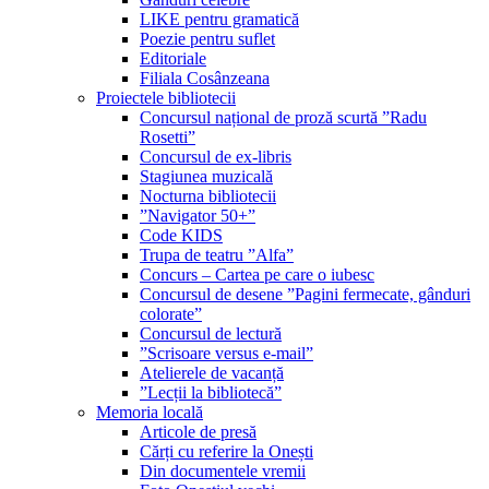
LIKE pentru gramatică
Poezie pentru suflet
Editoriale
Filiala Cosânzeana
Proiectele bibliotecii
Concursul național de proză scurtă ”Radu
Rosetti”
Concursul de ex-libris
Stagiunea muzicală
Nocturna bibliotecii
”Navigator 50+”
Code KIDS
Trupa de teatru ”Alfa”
Concurs – Cartea pe care o iubesc
Concursul de desene ”Pagini fermecate, gânduri
colorate”
Concursul de lectură
”Scrisoare versus e-mail”
Atelierele de vacanță
”Lecții la bibliotecă”
Memoria locală
Articole de presă
Cărți cu referire la Onești
Din documentele vremii