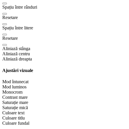
Spațiu între rânduri
Resetare
Spațiu între litere
Resetare
Aliniază stânga
Aliniază centru
Aliniază dreapta
Ajustări vizuale
Mod întunecat
Mod luminos
Monocrom
Contrast mare
Saturație mare
Saturație mică
Culoare text
Culoare titlu
Culoare fundal