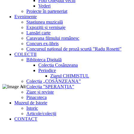
Foto Oneștiul vechi
Vederi
Proiecte în parteneriat
Evenimente
Stagiunea muzicală
Expoziții și vernisaje
Lansări carte
Caravana filmului românesc
Concurs ex-libris
Concursul național de proză scurtă ”Radu Rosetti”
COLECŢII
Biblioteca Digitală
Colecţia Cosânzeana
Periodice
Ziarul CHIMISTUL
Colecția „COSÂNZEANA”
Colecția ”SPERANȚIA”
Ziare și reviste
Pinacoteca
Muzeul de Istorie
Istoric
Articole/colecții
CONTACT