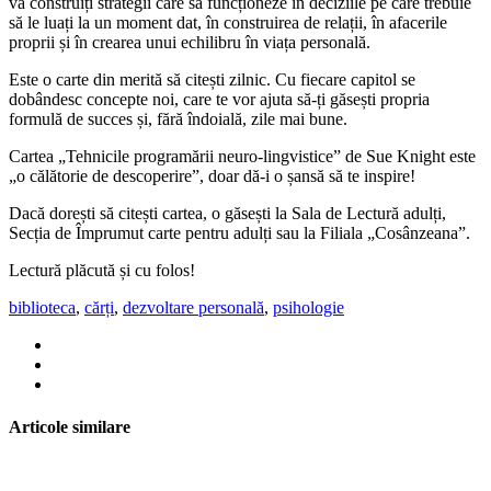
vă construiți strategii care să funcționeze în deciziile pe care trebuie
să le luați la un moment dat, în construirea de relații, în afacerile
proprii și în crearea unui echilibru în viața personală.
Este o carte din merită să citești zilnic. Cu fiecare capitol se
dobândesc concepte noi, care te vor ajuta să-ți găsești propria
formulă de succes și, fără îndoială, zile mai bune.
Cartea „Tehnicile programării neuro-lingvistice” de Sue Knight este
„o călătorie de descoperire”, doar dă-i o șansă să te inspire!
Dacă dorești să citești cartea, o găsești la Sala de Lectură adulți,
Secția de Împrumut carte pentru adulți sau la Filiala „Cosânzeana”.
Lectură plăcută și cu folos!
biblioteca
,
cărți
,
dezvoltare personală
,
psihologie
Articole similare