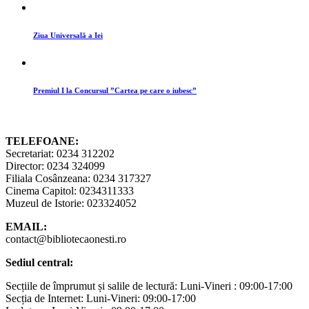
Ziua Universală a Iei
Premiul I la Concursul ”Cartea pe care o iubesc”
TELEFOANE:
Secretariat: 0234 312202
Director: 0234 324099
Filiala Cosânzeana: 0234 317327
Cinema Capitol: 0234311333
Muzeul de Istorie: 023324052
EMAIL:
contact@bibliotecaonesti.ro
Sediul central:
Secțiile de împrumut și salile de lectură: Luni-Vineri : 09:00-17:00
Secția de Internet: Luni-Vineri: 09:00-17:00