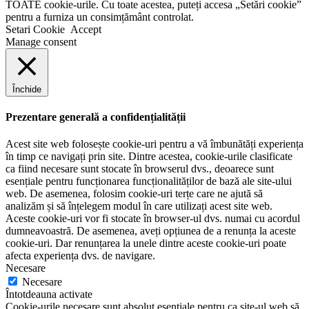
TOATE cookie-urile. Cu toate acestea, puteți accesa „Setări cookie”
pentru a furniza un consimțământ controlat.
Setari Cookie
Accept
Manage consent
Închide
Prezentare generală a confidențialității
Acest site web folosește cookie-uri pentru a vă îmbunătăți experiența
în timp ce navigați prin site. Dintre acestea, cookie-urile clasificate
ca fiind necesare sunt stocate în browserul dvs., deoarece sunt
esențiale pentru funcționarea funcționalităților de bază ale site-ului
web. De asemenea, folosim cookie-uri terțe care ne ajută să
analizăm și să înțelegem modul în care utilizați acest site web.
Aceste cookie-uri vor fi stocate în browser-ul dvs. numai cu acordul
dumneavoastră. De asemenea, aveți opțiunea de a renunța la aceste
cookie-uri. Dar renunțarea la unele dintre aceste cookie-uri poate
afecta experiența dvs. de navigare.
Necesare
Necesare
Întotdeauna activate
Cookie-urile necesare sunt absolut esențiale pentru ca site-ul web să