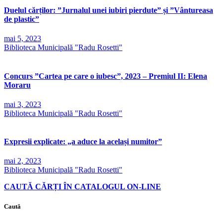
Duelul cărților: ”Jurnalul unei iubiri pierdute” și ”Vântureasa
de plastic”
mai 5, 2023
Biblioteca Municipală "Radu Rosetti"
Concurs ”Cartea pe care o iubesc”, 2023 – Premiul II: Elena
Moraru
mai 3, 2023
Biblioteca Municipală "Radu Rosetti"
Expresii explicate: „a aduce la același numitor”
mai 2, 2023
Biblioteca Municipală "Radu Rosetti"
CAUTĂ CĂRȚI ÎN CATALOGUL ON-LINE
Caută