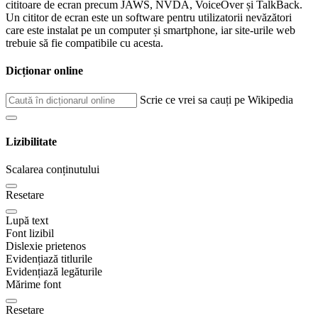
cititoare de ecran precum JAWS, NVDA, VoiceOver și TalkBack.
Un cititor de ecran este un software pentru utilizatorii nevăzători
care este instalat pe un computer și smartphone, iar site-urile web
trebuie să fie compatibile cu acesta.
Dicționar online
Scrie ce vrei sa cauți pe Wikipedia
Lizibilitate
Scalarea conținutului
Resetare
Lupă text
Font lizibil
Dislexie prietenos
Evidențiază titlurile
Evidențiază legăturile
Mărime font
Resetare