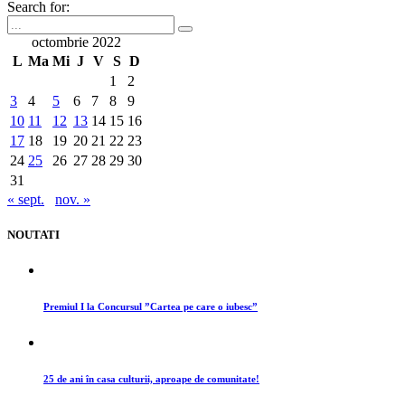
Search for:
octombrie 2022
L
Ma
Mi
J
V
S
D
1
2
3
4
5
6
7
8
9
10
11
12
13
14
15
16
17
18
19
20
21
22
23
24
25
26
27
28
29
30
31
« sept.
nov. »
NOUTATI
Premiul I la Concursul ”Cartea pe care o iubesc”
25 de ani în casa culturii, aproape de comunitate!