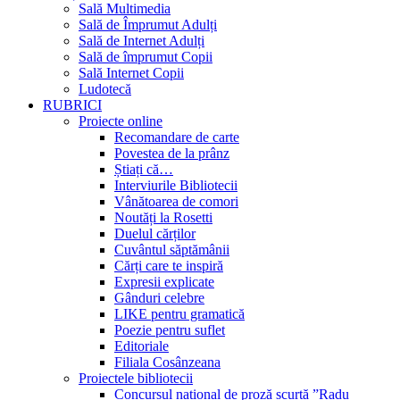
Sală Multimedia
Sală de Împrumut Adulți
Sală de Internet Adulți
Sală de împrumut Copii
Sală Internet Copii
Ludotecă
RUBRICI
Proiecte online
Recomandare de carte
Povestea de la prânz
Știați că…
Interviurile Bibliotecii
Vânătoarea de comori
Noutăți la Rosetti
Duelul cărților
Cuvântul săptămânii
Cărți care te inspiră
Expresii explicate
Gânduri celebre
LIKE pentru gramatică
Poezie pentru suflet
Editoriale
Filiala Cosânzeana
Proiectele bibliotecii
Concursul național de proză scurtă ”Radu