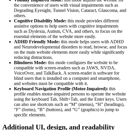
the convenience of users with visual impairments such as
Degrading Eyesight, Tunnel Vision, Cataract, Glaucoma, and
others.
Cognitive Disability Mode:
this mode provides different
assistive options to help users with cognitive impairments
such as Dyslexia, Autism, CVA, and others, to focus on the
essential elements of the website more easily.
ADHD Friendly Mode:
this mode helps users with ADHD
and Neurodevelopmental disorders to read, browse, and focus
on the main website elements more easily while significantly
reducing distractions.
Blindness Mode:
this mode configures the website to be
compatible with screen-readers such as JAWS, NVDA,
VoiceOver, and TalkBack. A screen-reader is software for
blind users that is installed on a computer and smartphone,
and websites must be compatible with it.
Keyboard Navigation Profile (Motor-Impaired):
this
profile enables motor-impaired persons to operate the website
using the keyboard Tab, Shift+Tab, and the Enter keys. Users
can also use shortcuts such as “M” (menus), “H” (headings),
“F” (forms), “B” (buttons), and “G” (graphics) to jump to
specific elements.
Additional UI, design, and readability