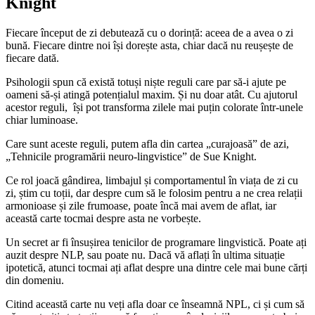
Knight
Fiecare început de zi debutează cu o dorință: aceea de a avea o zi
bună. Fiecare dintre noi își dorește asta, chiar dacă nu reușește de
fiecare dată.
Psihologii spun că există totuși niște reguli care par să-i ajute pe
oameni să-și atingă potențialul maxim. Și nu doar atât. Cu ajutorul
acestor reguli, își pot transforma zilele mai puțin colorate într-unele
chiar luminoase.
Care sunt aceste reguli, putem afla din cartea „curajoasă” de azi,
„Tehnicile programării neuro-lingvistice” de Sue Knight.
Ce rol joacă gândirea, limbajul și comportamentul în viața de zi cu
zi, știm cu toții, dar despre cum să le folosim pentru a ne crea relații
armonioase și zile frumoase, poate încă mai avem de aflat, iar
această carte tocmai despre asta ne vorbește.
Un secret ar fi însușirea tenicilor de programare lingvistică. Poate ați
auzit despre NLP, sau poate nu. Dacă vă aflați în ultima situație
ipotetică, atunci tocmai ați aflat despre una dintre cele mai bune cărți
din domeniu.
Citind această carte nu veți afla doar ce înseamnă NPL, ci și cum să