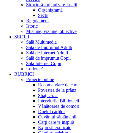
Structură, organizare, spații
Organigramă
Secții
Regulament
Istoric
Misiune, viziune, obiective
SECȚII
Sală Multimedia
Sală de Împrumut Adulți
Sală de Internet Adulți
Sală de împrumut Copii
Sală Internet Copii
Ludotecă
RUBRICI
Proiecte online
Recomandare de carte
Povestea de la prânz
Știați că…
Interviurile Bibliotecii
Vânătoarea de comori
Duelul cărților
Cuvântul săptămânii
Cărți care te inspiră
Expresii explicate
Gânduri celebre