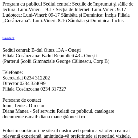
Program cu publicul Sediul central: Secțiile de împrumut și sălile de
lectură: Luni-Vineri – 9-17 Secția de Internet: Luni-Vineri: 9-17
Ludoteca: Luni-Vineri: 09-17 Sâmbăta și Duminica: Închis Filiala
„Cosânzeana”: Luni-Vineri: 8-16 Sâmbăta și Duminica: Închis
Contact
Sediul central: B-dul Oituz 13A - Onești
Filiala Cosânzeana: B-dul Republicii 43 - Onești
(Parterul Școlii Gimnaziale George Călinescu, Corp B)
Telefoane:
Secretariat 0234 312202
Director 0234 324099
Filiala Cosânzeana 0234 317327
Persoane de contact
Ionuț Tenie - Director
Diana Manea - Șef serviciu Relatii cu publicul, catalogare
documente e-mail: diana.manea@onesti.ro
Folosim cookie-uri pe site-ul nostru web pentru a vă oferi cea mai
relevantă experiență, amintindu-vă preferințele și repetând vizitele.