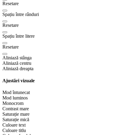
Resetare
Spațiu între rânduri
Resetare
Spațiu între litere
Resetare
Aliniază stânga
Aliniază centru
Aliniază dreapta
Ajustări vizuale
Mod întunecat
Mod luminos
Monocrom
Contrast mare
Saturație mare
Saturație mică
Culoare text
Culoare titlu