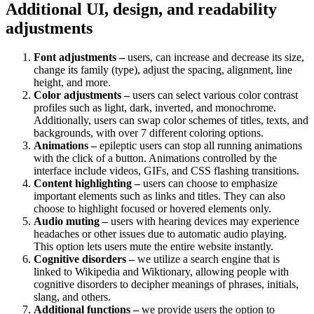
Additional UI, design, and readability
adjustments
Font adjustments –
users, can increase and decrease its size,
change its family (type), adjust the spacing, alignment, line
height, and more.
Color adjustments –
users can select various color contrast
profiles such as light, dark, inverted, and monochrome.
Additionally, users can swap color schemes of titles, texts, and
backgrounds, with over 7 different coloring options.
Animations –
epileptic users can stop all running animations
with the click of a button. Animations controlled by the
interface include videos, GIFs, and CSS flashing transitions.
Content highlighting –
users can choose to emphasize
important elements such as links and titles. They can also
choose to highlight focused or hovered elements only.
Audio muting –
users with hearing devices may experience
headaches or other issues due to automatic audio playing.
This option lets users mute the entire website instantly.
Cognitive disorders –
we utilize a search engine that is
linked to Wikipedia and Wiktionary, allowing people with
cognitive disorders to decipher meanings of phrases, initials,
slang, and others.
Additional functions –
we provide users the option to