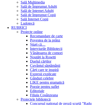
Sală Multimedia
Sală de Împrumut Adulți
Sală de Internet Adulți
Sală de împrumut Copii
Sală Internet Copii
Ludotecă
RUBRICI
Proiecte online
Recomandare de carte
Povestea de la prânz
Știați că…
Interviurile Bibliotecii
Vânătoarea de comori
Noutăți la Rosetti
Duelul cărților
Cuvântul săptămânii
Cărți care te inspiră
Expresii explicate
Gânduri celebre
LIKE pentru gramatică
Poezie pentru suflet
Editoriale
Filiala Cosânzeana
Proiectele bibliotecii
Concursul național de proză scurtă ”Radu