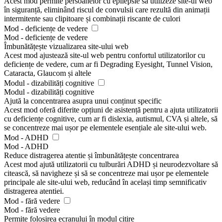
Acest mod permite persoanelor cu epilepsie să utilizeze site-ul web
în siguranță, eliminând riscul de convulsii care rezultă din animații
intermitente sau clipitoare și combinații riscante de culori
Mod - deficiențe de vedere
Mod - deficiențe de vedere
Îmbunătățește vizualizarea site-ului web
Acest mod ajustează site-ul web pentru confortul utilizatorilor cu
deficiențe de vedere, cum ar fi Degrading Eyesight, Tunnel Vision,
Cataracta, Glaucom și altele
Modul - dizabilități cognitive
Modul - dizabilități cognitive
Ajută la concentrarea asupra unui conținut specific
Acest mod oferă diferite opțiuni de asistență pentru a ajuta utilizatorii
cu deficiențe cognitive, cum ar fi dislexia, autismul, CVA și altele, să
se concentreze mai ușor pe elementele esențiale ale site-ului web.
Mod - ADHD
Mod - ADHD
Reduce distragerea atentie și îmbunătățește concentrarea
Acest mod ajută utilizatorii cu tulburări ADHD și neurodezvoltare să
citească, să navigheze și să se concentreze mai ușor pe elementele
principale ale site-ului web, reducând în același timp semnificativ
distragerea atentiei.
Mod - fără vedere
Mod - fără vedere
Permite folosirea ecranului în modul citire