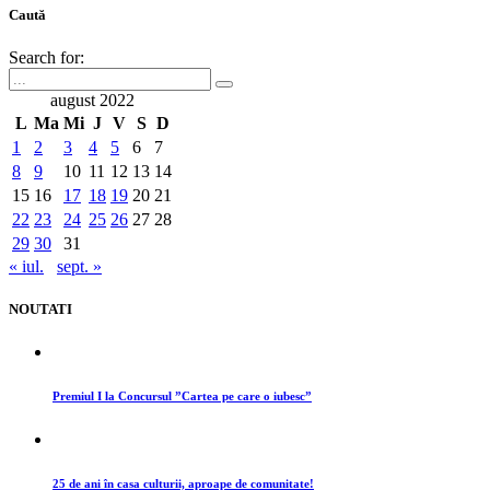
Caută
Search for:
august 2022
L
Ma
Mi
J
V
S
D
1
2
3
4
5
6
7
8
9
10
11
12
13
14
15
16
17
18
19
20
21
22
23
24
25
26
27
28
29
30
31
« iul.
sept. »
NOUTATI
Premiul I la Concursul ”Cartea pe care o iubesc”
25 de ani în casa culturii, aproape de comunitate!