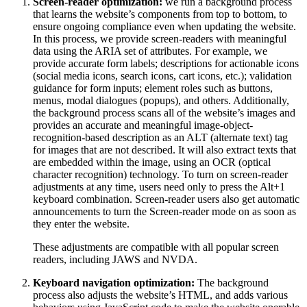
Screen-reader optimization:
we run a background process
that learns the website’s components from top to bottom, to
ensure ongoing compliance even when updating the website.
In this process, we provide screen-readers with meaningful
data using the ARIA set of attributes. For example, we
provide accurate form labels; descriptions for actionable icons
(social media icons, search icons, cart icons, etc.); validation
guidance for form inputs; element roles such as buttons,
menus, modal dialogues (popups), and others. Additionally,
the background process scans all of the website’s images and
provides an accurate and meaningful image-object-
recognition-based description as an ALT (alternate text) tag
for images that are not described. It will also extract texts that
are embedded within the image, using an OCR (optical
character recognition) technology. To turn on screen-reader
adjustments at any time, users need only to press the Alt+1
keyboard combination. Screen-reader users also get automatic
announcements to turn the Screen-reader mode on as soon as
they enter the website.
These adjustments are compatible with all popular screen
readers, including JAWS and NVDA.
Keyboard navigation optimization:
The background
process also adjusts the website’s HTML, and adds various