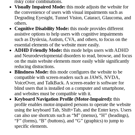
risky color combinations.
Visually Impaired Mode:
this mode adjusts the website for
the convenience of users with visual impairments such as
Degrading Eyesight, Tunnel Vision, Cataract, Glaucoma, and
others.
Cognitive Disability Mode:
this mode provides different
assistive options to help users with cognitive impairments
such as Dyslexia, Autism, CVA, and others, to focus on the
essential elements of the website more easily.
ADHD Friendly Mode:
this mode helps users with ADHD
and Neurodevelopmental disorders to read, browse, and focus
on the main website elements more easily while significantly
reducing distractions.
Blindness Mode:
this mode configures the website to be
compatible with screen-readers such as JAWS, NVDA,
VoiceOver, and TalkBack. A screen-reader is software for
blind users that is installed on a computer and smartphone,
and websites must be compatible with it.
Keyboard Navigation Profile (Motor-Impaired):
this
profile enables motor-impaired persons to operate the website
using the keyboard Tab, Shift+Tab, and the Enter keys. Users
can also use shortcuts such as “M” (menus), “H” (headings),
“F” (forms), “B” (buttons), and “G” (graphics) to jump to
specific elements.