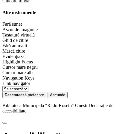
Culoare fundal
Alte instrumente
Fară sunet
Ascunde imaginile
Tastatură virtuală
Ghid de citire
Fără animații
Mască citire
Evidențiază
Highlight Focus
Cursor mare negru
Cursor mare alb
Navigation Keys
Link navigator
Resetatează preferințe
Ascunde
Biblioteca Municipală "Radu Rosetti" Onești
Declarație de
accesibilitate