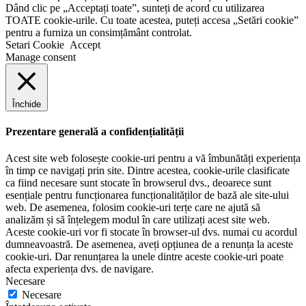
Dând clic pe „Acceptați toate”, sunteți de acord cu utilizarea
TOATE cookie-urile. Cu toate acestea, puteți accesa „Setări cookie”
pentru a furniza un consimțământ controlat.
Setari Cookie
Accept
Manage consent
Închide
Prezentare generală a confidențialității
Acest site web folosește cookie-uri pentru a vă îmbunătăți experiența
în timp ce navigați prin site. Dintre acestea, cookie-urile clasificate
ca fiind necesare sunt stocate în browserul dvs., deoarece sunt
esențiale pentru funcționarea funcționalităților de bază ale site-ului
web. De asemenea, folosim cookie-uri terțe care ne ajută să
analizăm și să înțelegem modul în care utilizați acest site web.
Aceste cookie-uri vor fi stocate în browser-ul dvs. numai cu acordul
dumneavoastră. De asemenea, aveți opțiunea de a renunța la aceste
cookie-uri. Dar renunțarea la unele dintre aceste cookie-uri poate
afecta experiența dvs. de navigare.
Necesare
Necesare