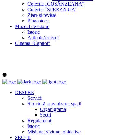
Colecția „COSÂNZEANA”
Colecția ”SPERANȚIA”
Ziare și reviste
Pinacoteca
Muzeul de Istorie
Istoric
Articole/colecții
Cinema “Capitol”
DESPRE
Servicii
Structură, organizare, spații
Organigramă
Secții
Regulament
Istoric
Misiune, viziune, obiective
SECȚII