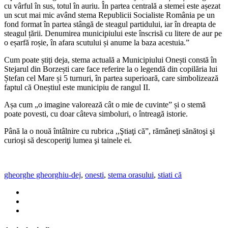
cu vârful în sus, totul în auriu. În partea centrală a stemei este așezat
un scut mai mic având stema Republicii Socialiste România pe un
fond format în partea stângă de steagul partidului, iar în dreapta de
steagul țării. Denumirea municipiului este înscrisă cu litere de aur pe
o eșarfă roșie, în afara scutului și anume la baza acestuia.”
Cum poate știți deja, stema actuală a Municipiului Onești constă în
Stejarul din Borzești care face referire la o legendă din copilăria lui
Ștefan cel Mare și 5 turnuri, în partea superioară, care simbolizează
faptul că Oneștiul este municipiu de rangul II.
Așa cum „o imagine valorează cât o mie de cuvinte” și o stemă
poate povesti, cu doar câteva simboluri, o întreagă istorie.
Până la o nouă întâlnire cu rubrica ,,Ştiaţi că”, rămâneţi sănătoşi şi
curioşi să descoperiţi lumea şi tainele ei.
gheorghe gheorghiu-dej
,
onesti
,
stema orasului
,
stiati că