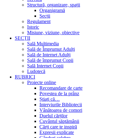
Structură, organizare, spații
Organigramă
Secții
Regulament
Istoric
Misiune, viziune, obiective
SECȚII
Sală Multimedia
Sală de Împrumut Adulți
Sală de Internet Adulți
Sală de împrumut Copii
Sală Internet Copii
Ludotecă
RUBRICI
Proiecte online
Recomandare de carte
Povestea de la prânz
Știați că…
Interviurile Bibliotecii
Vânătoarea de comori
Duelul cărților
Cuvântul săptămânii
Cărți care te inspiră
Expresii explicate
Gânduri celebre