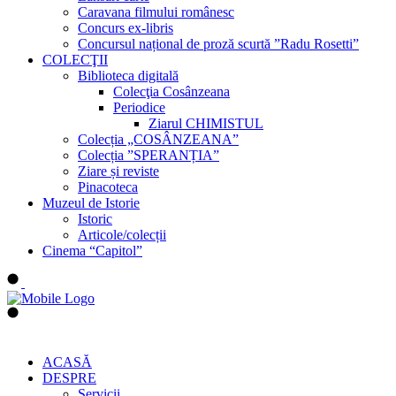
Caravana filmului românesc
Concurs ex-libris
Concursul național de proză scurtă ”Radu Rosetti”
COLECŢII
Biblioteca digitală
Colecţia Cosânzeana
Periodice
Ziarul CHIMISTUL
Colecția „COSÂNZEANA”
Colecția ”SPERANȚIA”
Ziare și reviste
Pinacoteca
Muzeul de Istorie
Istoric
Articole/colecții
Cinema “Capitol”
ACASĂ
DESPRE
Servicii