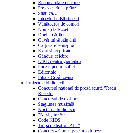
Recomandare de carte
Povestea de la prânz
Știați că…
Interviurile Bibliotecii
Vânătoarea de comori
Noutăți la Rosetti
Duelul cărților
Cuvântul săptămânii
Cărți care te inspiră
Expresii explicate
Gânduri celebre
LIKE pentru gramatică
Poezie pentru suflet
Editoriale
Filiala Cosânzeana
Proiectele bibliotecii
Concursul național de proză scurtă ”Radu
Rosetti”
Concursul de ex-libris
Stagiunea muzicală
Nocturna bibliotecii
”Navigator 50+”
Code KIDS
Trupa de teatru ”Alfa”
Concurs – Cartea pe care o iubesc