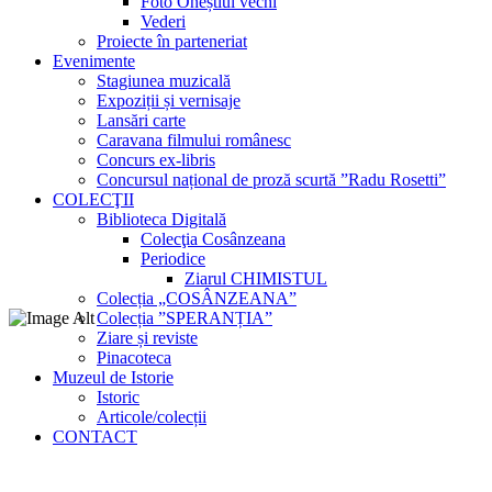
Foto Oneștiul vechi
Vederi
Proiecte în parteneriat
Evenimente
Stagiunea muzicală
Expoziții și vernisaje
Lansări carte
Caravana filmului românesc
Concurs ex-libris
Concursul național de proză scurtă ”Radu Rosetti”
COLECŢII
Biblioteca Digitală
Colecţia Cosânzeana
Periodice
Ziarul CHIMISTUL
Colecția „COSÂNZEANA”
Colecția ”SPERANȚIA”
Ziare și reviste
Pinacoteca
Muzeul de Istorie
Istoric
Articole/colecții
CONTACT