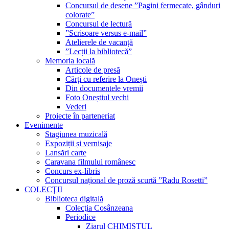
Concursul de desene ”Pagini fermecate, gânduri
colorate”
Concursul de lectură
”Scrisoare versus e-mail”
Atelierele de vacanță
”Lecții la bibliotecă”
Memoria locală
Articole de presă
Cărți cu referire la Onești
Din documentele vremii
Foto Oneștiul vechi
Vederi
Proiecte în parteneriat
Evenimente
Stagiunea muzicală
Expoziții și vernisaje
Lansări carte
Caravana filmului românesc
Concurs ex-libris
Concursul național de proză scurtă ”Radu Rosetti”
COLECŢII
Biblioteca digitală
Colecţia Cosânzeana
Periodice
Ziarul CHIMISTUL