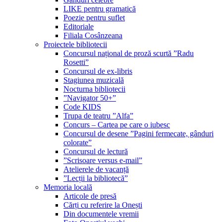
LIKE pentru gramatică
Poezie pentru suflet
Editoriale
Filiala Cosânzeana
Proiectele bibliotecii
Concursul național de proză scurtă ”Radu
Rosetti”
Concursul de ex-libris
Stagiunea muzicală
Nocturna bibliotecii
”Navigator 50+”
Code KIDS
Trupa de teatru ”Alfa”
Concurs – Cartea pe care o iubesc
Concursul de desene ”Pagini fermecate, gânduri
colorate”
Concursul de lectură
”Scrisoare versus e-mail”
Atelierele de vacanță
”Lecții la bibliotecă”
Memoria locală
Articole de presă
Cărți cu referire la Onești
Din documentele vremii