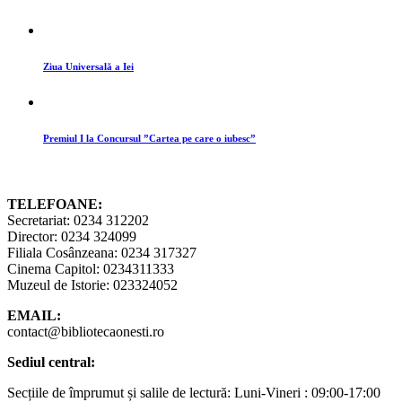
Ziua Universală a Iei
Premiul I la Concursul ”Cartea pe care o iubesc”
TELEFOANE:
Secretariat: 0234 312202
Director: 0234 324099
Filiala Cosânzeana: 0234 317327
Cinema Capitol: 0234311333
Muzeul de Istorie: 023324052
EMAIL:
contact@bibliotecaonesti.ro
Sediul central:
Secțiile de împrumut și salile de lectură: Luni-Vineri : 09:00-17:00