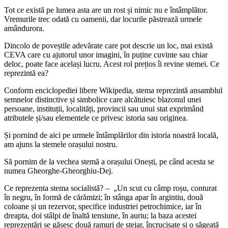
Tot ce există pe lumea asta are un rost și nimic nu e întâmplător.
Vremurile trec odată cu oamenii, dar locurile păstrează urmele
amândurora.
Dincolo de poveștile adevărate care pot descrie un loc, mai există
CEVA care cu ajutorul unor imagini, în puține cuvinte sau chiar
deloc, poate face același lucru. Acest rol prețios îi revine stemei. Ce
reprezintă ea?
Conform enciclopediei libere Wikipedia, stema reprezintă ansamblul
semnelor distinctive și simbolice care alcătuiesc blazonul unei
persoane, instituții, localități, provincii sau unui stat exprimând
atributele și/sau elementele ce privesc istoria sau originea.
Și pornind de aici pe urmele întâmplărilor din istoria noastră locală,
am ajuns la stemele orașului nostru.
Să pornim de la vechea stemă a orașului Onești, pe când acesta se
numea Gheorghe-Gheorghiu-Dej.
Ce reprezenta stema socialistă? – „Un scut cu câmp roșu, conturat
în negru, în formă de cărămizi; în stânga apar în argintiu, două
coloane și un rezervor, specifice industriei petrochimice, iar în
dreapta, doi stâlpi de înaltă tensiune, în auriu; la baza acestei
reprezentări se găsesc două ramuri de stejar, încrucișate și o săgeată