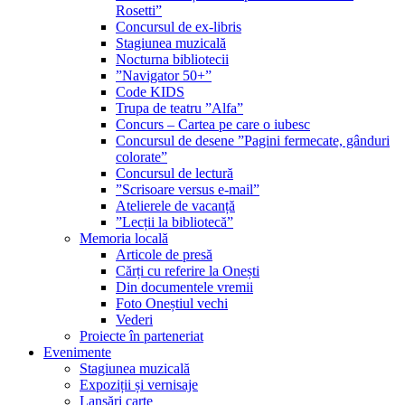
Rosetti”
Concursul de ex-libris
Stagiunea muzicală
Nocturna bibliotecii
”Navigator 50+”
Code KIDS
Trupa de teatru ”Alfa”
Concurs – Cartea pe care o iubesc
Concursul de desene ”Pagini fermecate, gânduri
colorate”
Concursul de lectură
”Scrisoare versus e-mail”
Atelierele de vacanță
”Lecții la bibliotecă”
Memoria locală
Articole de presă
Cărți cu referire la Onești
Din documentele vremii
Foto Oneștiul vechi
Vederi
Proiecte în parteneriat
Evenimente
Stagiunea muzicală
Expoziții și vernisaje
Lansări carte