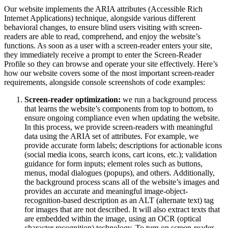
Our website implements the ARIA attributes (Accessible Rich
Internet Applications) technique, alongside various different
behavioral changes, to ensure blind users visiting with screen-
readers are able to read, comprehend, and enjoy the website’s
functions. As soon as a user with a screen-reader enters your site,
they immediately receive a prompt to enter the Screen-Reader
Profile so they can browse and operate your site effectively. Here’s
how our website covers some of the most important screen-reader
requirements, alongside console screenshots of code examples:
Screen-reader optimization:
we run a background process
that learns the website’s components from top to bottom, to
ensure ongoing compliance even when updating the website.
In this process, we provide screen-readers with meaningful
data using the ARIA set of attributes. For example, we
provide accurate form labels; descriptions for actionable icons
(social media icons, search icons, cart icons, etc.); validation
guidance for form inputs; element roles such as buttons,
menus, modal dialogues (popups), and others. Additionally,
the background process scans all of the website’s images and
provides an accurate and meaningful image-object-
recognition-based description as an ALT (alternate text) tag
for images that are not described. It will also extract texts that
are embedded within the image, using an OCR (optical
character recognition) technology. To turn on screen-reader