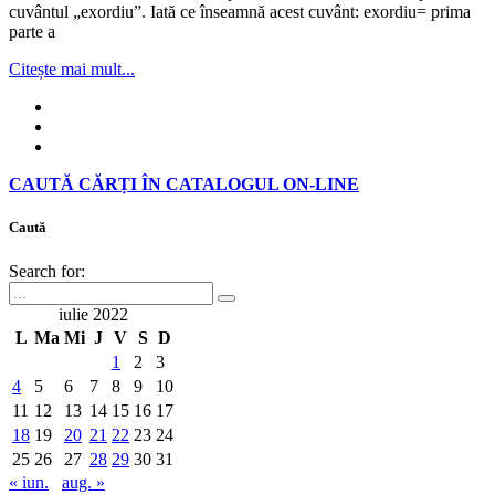
cuvântul „exordiu”. Iată ce înseamnă acest cuvânt: exordiu= prima
parte a
Citește mai mult...
CAUTĂ CĂRȚI ÎN CATALOGUL ON-LINE
Caută
Search for:
iulie 2022
L
Ma
Mi
J
V
S
D
1
2
3
4
5
6
7
8
9
10
11
12
13
14
15
16
17
18
19
20
21
22
23
24
25
26
27
28
29
30
31
« iun.
aug. »