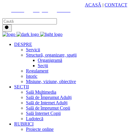
HUB CULTURAL ZONAL
ACASĂ
|
CONTACT
Youtube
Instagram
Facebook
DESPRE
Servicii
Structură, organizare, spații
Organigramă
Secții
Regulament
Istoric
Misiune, viziune, obiective
SECȚII
Sală Multimedia
Sală de Împrumut Adulți
Sală de Internet Adulți
Sală de împrumut Copii
Sală Internet Copii
Ludotecă
RUBRICI
Proiecte online