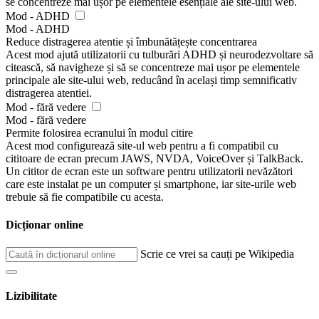
se concentreze mai ușor pe elementele esențiale ale site-ului web.
Mod - ADHD
Mod - ADHD
Reduce distragerea atentie și îmbunătățește concentrarea
Acest mod ajută utilizatorii cu tulburări ADHD și neurodezvoltare să
citească, să navigheze și să se concentreze mai ușor pe elementele
principale ale site-ului web, reducând în același timp semnificativ
distragerea atentiei.
Mod - fără vedere
Mod - fără vedere
Permite folosirea ecranului în modul citire
Acest mod configurează site-ul web pentru a fi compatibil cu
cititoare de ecran precum JAWS, NVDA, VoiceOver și TalkBack.
Un cititor de ecran este un software pentru utilizatorii nevăzători
care este instalat pe un computer și smartphone, iar site-urile web
trebuie să fie compatibile cu acesta.
Dicționar online
Scrie ce vrei sa cauți pe Wikipedia
Lizibilitate