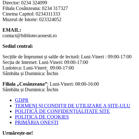
Director: 0234 324099
Filiala Cosânzeana: 0234 317327
Cinema Capitol: 0234311333
Muzeul de Istorie: 023324052
EMAIL:
contact@bibliotecaonesti.ro
Sediul central:
Secțiile de împrumut și salile de lectură: Luni-Vineri : 09:00-17:00
Secția de Internet: Luni-Vineri: 09:00-17:00
Ludoteca: Luni-Vineri: 09:00-17:00
Sâmbăta și Duminica: Închis
Filiala „Cosânzeana”
: Luni-Vineri: 08:00-16:00
Sâmbăta și Duminica: Închis
GDPR
TERMENI ȘI CONDIȚII DE UTILIZARE A SITE-ULU
POLITICĂ DE CONFIDENȚIALITATE SITE
POLITICA DE COOKIES
PRIMĂRIA ONEȘTI
Urmărește-ne!