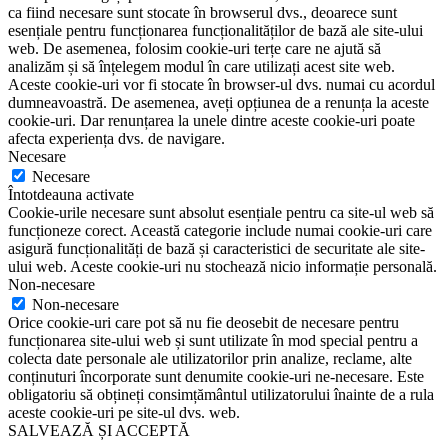
ca fiind necesare sunt stocate în browserul dvs., deoarece sunt
esențiale pentru funcționarea funcționalităților de bază ale site-ului
web. De asemenea, folosim cookie-uri terțe care ne ajută să
analizăm și să înțelegem modul în care utilizați acest site web.
Aceste cookie-uri vor fi stocate în browser-ul dvs. numai cu acordul
dumneavoastră. De asemenea, aveți opțiunea de a renunța la aceste
cookie-uri. Dar renunțarea la unele dintre aceste cookie-uri poate
afecta experiența dvs. de navigare.
Necesare
Necesare
Întotdeauna activate
Cookie-urile necesare sunt absolut esențiale pentru ca site-ul web să
funcționeze corect. Această categorie include numai cookie-uri care
asigură funcționalități de bază și caracteristici de securitate ale site-
ului web. Aceste cookie-uri nu stochează nicio informație personală.
Non-necesare
Non-necesare
Orice cookie-uri care pot să nu fie deosebit de necesare pentru
funcționarea site-ului web și sunt utilizate în mod special pentru a
colecta date personale ale utilizatorilor prin analize, reclame, alte
conținuturi încorporate sunt denumite cookie-uri ne-necesare. Este
obligatoriu să obțineți consimțământul utilizatorului înainte de a rula
aceste cookie-uri pe site-ul dvs. web.
SALVEAZĂ ȘI ACCEPTĂ