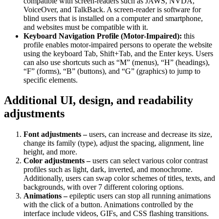
compatible with screen-readers such as JAWS, NVDA,
VoiceOver, and TalkBack. A screen-reader is software for
blind users that is installed on a computer and smartphone,
and websites must be compatible with it.
Keyboard Navigation Profile (Motor-Impaired):
this
profile enables motor-impaired persons to operate the website
using the keyboard Tab, Shift+Tab, and the Enter keys. Users
can also use shortcuts such as “M” (menus), “H” (headings),
“F” (forms), “B” (buttons), and “G” (graphics) to jump to
specific elements.
Additional UI, design, and readability
adjustments
Font adjustments –
users, can increase and decrease its size,
change its family (type), adjust the spacing, alignment, line
height, and more.
Color adjustments –
users can select various color contrast
profiles such as light, dark, inverted, and monochrome.
Additionally, users can swap color schemes of titles, texts, and
backgrounds, with over 7 different coloring options.
Animations –
epileptic users can stop all running animations
with the click of a button. Animations controlled by the
interface include videos, GIFs, and CSS flashing transitions.