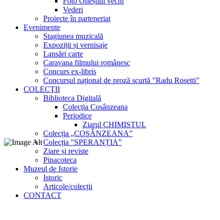
Foto Oneștiul vechi
Vederi
Proiecte în parteneriat
Evenimente
Stagiunea muzicală
Expoziții și vernisaje
Lansări carte
Caravana filmului românesc
Concurs ex-libris
Concursul național de proză scurtă ”Radu Rosetti”
COLECŢII
Biblioteca Digitală
Colecţia Cosânzeana
Periodice
Ziarul CHIMISTUL
Colecția „COSÂNZEANA”
Colecția ”SPERANȚIA”
Ziare și reviste
Pinacoteca
Muzeul de Istorie
Istoric
Articole/colecții
CONTACT