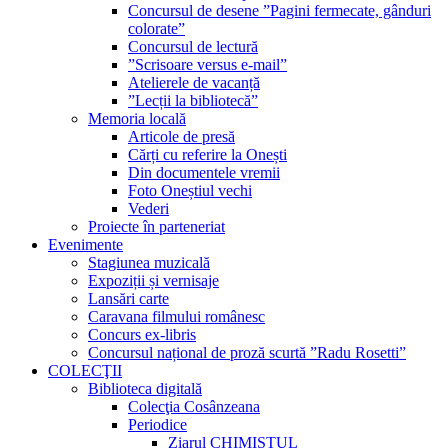
Concursul de desene ”Pagini fermecate, gânduri
colorate”
Concursul de lectură
”Scrisoare versus e-mail”
Atelierele de vacanță
”Lecții la bibliotecă”
Memoria locală
Articole de presă
Cărți cu referire la Onești
Din documentele vremii
Foto Oneștiul vechi
Vederi
Proiecte în parteneriat
Evenimente
Stagiunea muzicală
Expoziții și vernisaje
Lansări carte
Caravana filmului românesc
Concurs ex-libris
Concursul național de proză scurtă ”Radu Rosetti”
COLECŢII
Biblioteca digitală
Colecţia Cosânzeana
Periodice
Ziarul CHIMISTUL