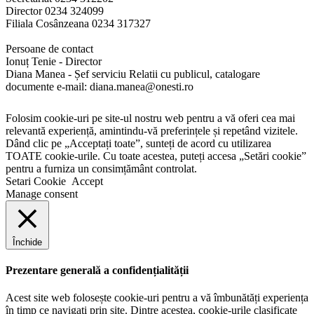
Director 0234 324099
Filiala Cosânzeana 0234 317327
Persoane de contact
Ionuț Tenie - Director
Diana Manea - Șef serviciu Relatii cu publicul, catalogare
documente e-mail: diana.manea@onesti.ro
Folosim cookie-uri pe site-ul nostru web pentru a vă oferi cea mai
relevantă experiență, amintindu-vă preferințele și repetând vizitele.
Dând clic pe „Acceptați toate”, sunteți de acord cu utilizarea
TOATE cookie-urile. Cu toate acestea, puteți accesa „Setări cookie”
pentru a furniza un consimțământ controlat.
Setari Cookie
Accept
Manage consent
Închide
Prezentare generală a confidențialității
Acest site web folosește cookie-uri pentru a vă îmbunătăți experiența
în timp ce navigați prin site. Dintre acestea, cookie-urile clasificate