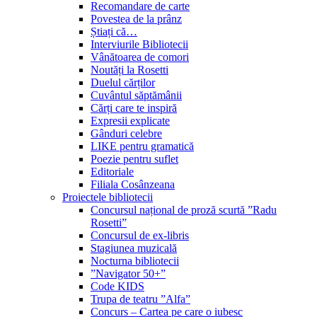
Recomandare de carte
Povestea de la prânz
Știați că…
Interviurile Bibliotecii
Vânătoarea de comori
Noutăți la Rosetti
Duelul cărților
Cuvântul săptămânii
Cărți care te inspiră
Expresii explicate
Gânduri celebre
LIKE pentru gramatică
Poezie pentru suflet
Editoriale
Filiala Cosânzeana
Proiectele bibliotecii
Concursul național de proză scurtă ”Radu
Rosetti”
Concursul de ex-libris
Stagiunea muzicală
Nocturna bibliotecii
”Navigator 50+”
Code KIDS
Trupa de teatru ”Alfa”
Concurs – Cartea pe care o iubesc