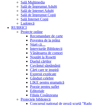
Sală Multimedia
Sală de Împrumut Adulți
Sală de Internet Adulți
Sală de împrumut Copii
Sală Internet Copii
Ludotecă
RUBRICI
Proiecte online
Recomandare de carte
Povestea de la prânz
Știați că…
Interviurile Bibliotecii
Vânătoarea de comori
Noutăți la Rosetti
Duelul cărților
Cuvântul săptămânii
Cărți care te inspiră
Expresii explicate
Gânduri celebre
LIKE pentru gramatică
Poezie pentru suflet
Editoriale
Filiala Cosânzeana
Proiectele bibliotecii
Concursul național de proză scurtă ”Radu