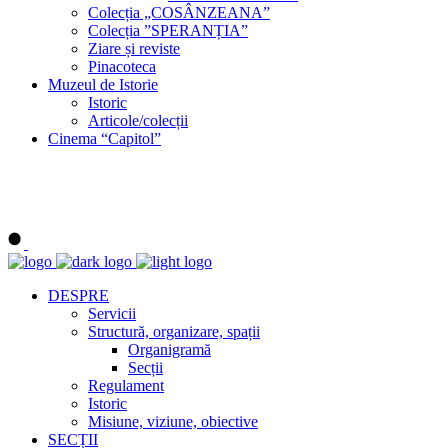
Colecția „COSÂNZEANA”
Colecția ”SPERANȚIA”
Ziare și reviste
Pinacoteca
Muzeul de Istorie
Istoric
Articole/colecții
Cinema “Capitol”
DESPRE
Servicii
Structură, organizare, spații
Organigramă
Secții
Regulament
Istoric
Misiune, viziune, obiective
SECȚII