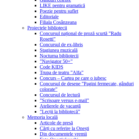
LIKE pentru gramatică
Poezie pentru suflet
Editoriale
Filiala Cosânzeana
Proiectele bibliotecii
Concursul național de proză scurtă ”Radu
Rosetti”
Concursul de ex-libris
Stagiunea muzicală
Nocturna bibliotecii
”Navigator 50+”
Code KIDS
Trupa de teatru ”Alfa”
Concurs – Cartea pe care o iubesc
Concursul de desene ”Pagini fermecate, gânduri
colorate”
Concursul de lectură
”Scrisoare versus e-mail”
Atelierele de vacanță
”Lecții la bibliotecă”
Memoria locală
Articole de presă
Cărți cu referire la Onești
Din documentele vremii