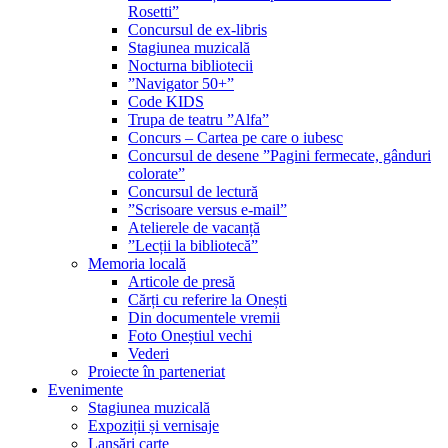
Rosetti”
Concursul de ex-libris
Stagiunea muzicală
Nocturna bibliotecii
”Navigator 50+”
Code KIDS
Trupa de teatru ”Alfa”
Concurs – Cartea pe care o iubesc
Concursul de desene ”Pagini fermecate, gânduri
colorate”
Concursul de lectură
”Scrisoare versus e-mail”
Atelierele de vacanță
”Lecții la bibliotecă”
Memoria locală
Articole de presă
Cărți cu referire la Onești
Din documentele vremii
Foto Oneștiul vechi
Vederi
Proiecte în parteneriat
Evenimente
Stagiunea muzicală
Expoziții și vernisaje
Lansări carte