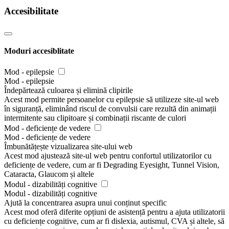
Accesibilitate
Moduri accesiblitate
Mod - epilepsie
Mod - epilepsie
Îndepărtează culoarea și elimină clipirile
Acest mod permite persoanelor cu epilepsie să utilizeze site-ul web
în siguranță, eliminând riscul de convulsii care rezultă din animații
intermitente sau clipitoare și combinații riscante de culori
Mod - deficiențe de vedere
Mod - deficiențe de vedere
Îmbunătățește vizualizarea site-ului web
Acest mod ajustează site-ul web pentru confortul utilizatorilor cu
deficiențe de vedere, cum ar fi Degrading Eyesight, Tunnel Vision,
Cataracta, Glaucom și altele
Modul - dizabilități cognitive
Modul - dizabilități cognitive
Ajută la concentrarea asupra unui conținut specific
Acest mod oferă diferite opțiuni de asistență pentru a ajuta utilizatorii
cu deficiențe cognitive, cum ar fi dislexia, autismul, CVA și altele, să