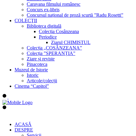
Caravana filmului românesc
Concurs ex-libris
Concursul național de proză scurtă ”Radu Rosetti”
COLECŢII
Biblioteca digitală
Colecţia Cosânzeana
Periodice
Ziarul CHIMISTUL
Colecția „COSÂNZEANA”
Colecția ”SPERANȚIA”
Ziare și reviste
Pinacoteca
Muzeul de Istorie
Istoric
Articole/colecții
Cinema “Capitol”
ACASĂ
DESPRE
Servicii