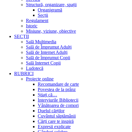
Structură, organizare, spații
Organigramă
Secții
Regulament
Istoric
Misiune, viziune, obiective
SECȚII
Sală Multimedia
Sală de Împrumut Adulți
Sală de Internet Adulți
Sală de împrumut Copii
Sală Internet Copii
Ludotecă
RUBRICI
Proiecte online
Recomandare de carte
Povestea de la prânz
Știați că…
Interviurile Bibliotecii
Vânătoarea de comori
Duelul cărților
Cuvântul săptămânii
Cărți care te inspiră
Expresii explicate
Gânduri celebre