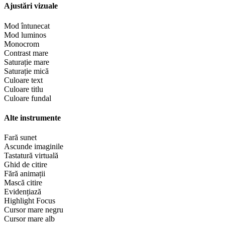
Ajustări vizuale
Mod întunecat
Mod luminos
Monocrom
Contrast mare
Saturație mare
Saturație mică
Culoare text
Culoare titlu
Culoare fundal
Alte instrumente
Fară sunet
Ascunde imaginile
Tastatură virtuală
Ghid de citire
Fără animații
Mască citire
Evidențiază
Highlight Focus
Cursor mare negru
Cursor mare alb