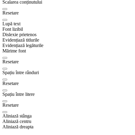
Scalarea conținutului
Resetare
Lupă text
Font lizibil
Dislexie prietenos
Evidențiază titlurile
Evidențiază legăturile
Mărime font
Resetare
Spațiu între rânduri
Resetare
Spațiu între litere
Resetare
Aliniază stânga
Aliniază centru
Aliniază dreapta