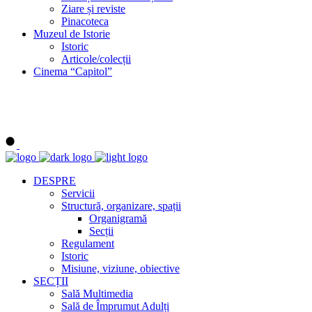
Ziare și reviste
Pinacoteca
Muzeul de Istorie
Istoric
Articole/colecții
Cinema “Capitol”
DESPRE
Servicii
Structură, organizare, spații
Organigramă
Secții
Regulament
Istoric
Misiune, viziune, obiective
SECȚII
Sală Multimedia
Sală de Împrumut Adulți