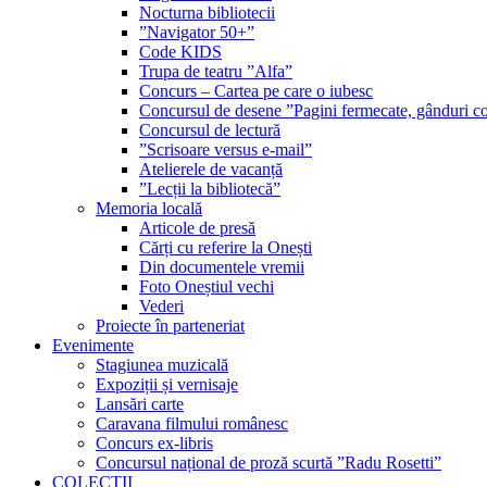
Nocturna bibliotecii
”Navigator 50+”
Code KIDS
Trupa de teatru ”Alfa”
Concurs – Cartea pe care o iubesc
Concursul de desene ”Pagini fermecate, gânduri co
Concursul de lectură
”Scrisoare versus e-mail”
Atelierele de vacanță
”Lecții la bibliotecă”
Memoria locală
Articole de presă
Cărți cu referire la Onești
Din documentele vremii
Foto Oneștiul vechi
Vederi
Proiecte în parteneriat
Evenimente
Stagiunea muzicală
Expoziții și vernisaje
Lansări carte
Caravana filmului românesc
Concurs ex-libris
Concursul național de proză scurtă ”Radu Rosetti”
COLECŢII