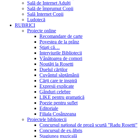
Sală de Internet Adulți
Sală de împrumut Copii
Sală Internet Copii
Ludotecă
RUBRICI
Proiecte online
Recomandare de carte
Povestea de la prânz
Știați că…
Interviurile Bibliotecii
Vânătoarea de comori
Noutăți la Rosetti
Duelul cărților
Cuvântul săptămânii
Cărți care te inspiră
Expresii explicate
Gânduri celebre
LIKE pentru gramatică
Poezie pentru suflet
Editoriale
Filiala Cosânzeana
Proiectele bibliotecii
Concursul național de proză scurtă ”Radu Rosetti”
Concursul de ex-libris
Stagiunea muzicală