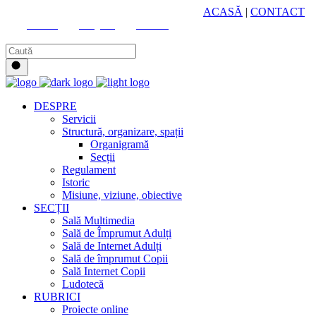
HUB CULTURAL ZONAL
ACASĂ
|
CONTACT
Youtube
Instagram
Facebook
DESPRE
Servicii
Structură, organizare, spații
Organigramă
Secții
Regulament
Istoric
Misiune, viziune, obiective
SECȚII
Sală Multimedia
Sală de Împrumut Adulți
Sală de Internet Adulți
Sală de împrumut Copii
Sală Internet Copii
Ludotecă
RUBRICI
Proiecte online