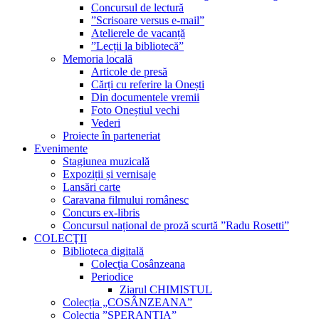
Concursul de lectură
”Scrisoare versus e-mail”
Atelierele de vacanță
”Lecții la bibliotecă”
Memoria locală
Articole de presă
Cărți cu referire la Onești
Din documentele vremii
Foto Oneștiul vechi
Vederi
Proiecte în parteneriat
Evenimente
Stagiunea muzicală
Expoziții și vernisaje
Lansări carte
Caravana filmului românesc
Concurs ex-libris
Concursul național de proză scurtă ”Radu Rosetti”
COLECŢII
Biblioteca digitală
Colecţia Cosânzeana
Periodice
Ziarul CHIMISTUL
Colecția „COSÂNZEANA”
Colecția ”SPERANȚIA”