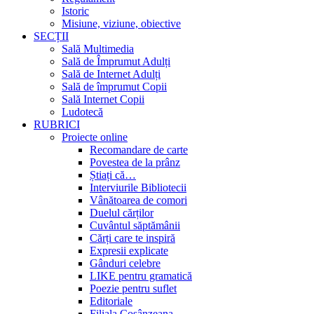
Istoric
Misiune, viziune, obiective
SECȚII
Sală Multimedia
Sală de Împrumut Adulți
Sală de Internet Adulți
Sală de împrumut Copii
Sală Internet Copii
Ludotecă
RUBRICI
Proiecte online
Recomandare de carte
Povestea de la prânz
Știați că…
Interviurile Bibliotecii
Vânătoarea de comori
Duelul cărților
Cuvântul săptămânii
Cărți care te inspiră
Expresii explicate
Gânduri celebre
LIKE pentru gramatică
Poezie pentru suflet
Editoriale
Filiala Cosânzeana