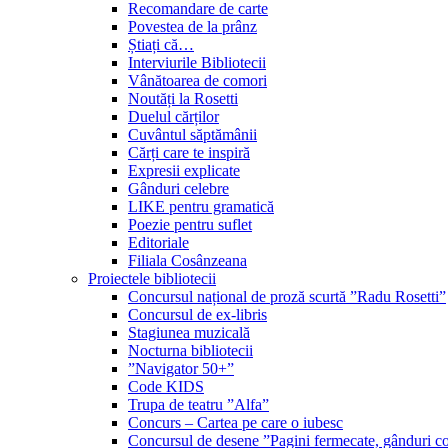
Recomandare de carte
Povestea de la prânz
Știați că…
Interviurile Bibliotecii
Vânătoarea de comori
Noutăți la Rosetti
Duelul cărților
Cuvântul săptămânii
Cărți care te inspiră
Expresii explicate
Gânduri celebre
LIKE pentru gramatică
Poezie pentru suflet
Editoriale
Filiala Cosânzeana
Proiectele bibliotecii
Concursul național de proză scurtă ”Radu Rosetti”
Concursul de ex-libris
Stagiunea muzicală
Nocturna bibliotecii
”Navigator 50+”
Code KIDS
Trupa de teatru ”Alfa”
Concurs – Cartea pe care o iubesc
Concursul de desene ”Pagini fermecate, gânduri co