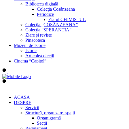
Biblioteca digitală
Colecţia Cosânzeana
Periodice
Ziarul CHIMISTUL
Colecția „COSÂNZEANA”
Colecția ”SPERANȚIA”
Ziare și reviste
Pinacoteca
Muzeul de Istorie
Istoric
Articole/colecții
Cinema “Capitol”
ACASĂ
DESPRE
Servicii
Structură, organizare, spații
Organigramă
Secții
Regulament