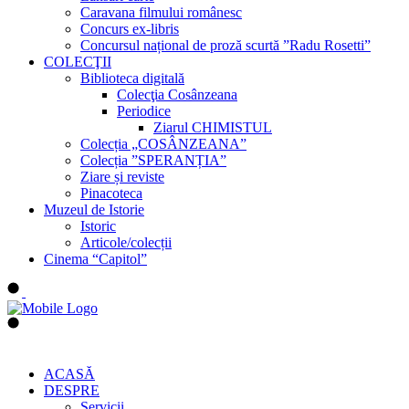
Caravana filmului românesc
Concurs ex-libris
Concursul național de proză scurtă ”Radu Rosetti”
COLECŢII
Biblioteca digitală
Colecţia Cosânzeana
Periodice
Ziarul CHIMISTUL
Colecția „COSÂNZEANA”
Colecția ”SPERANȚIA”
Ziare și reviste
Pinacoteca
Muzeul de Istorie
Istoric
Articole/colecții
Cinema “Capitol”
ACASĂ
DESPRE
Servicii