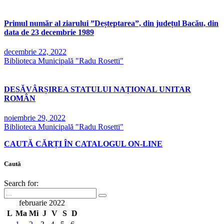
Primul număr al ziarului ”Deșteptarea”, din județul Bacău, din
data de 23 decembrie 1989
decembrie 22, 2022
Biblioteca Municipală "Radu Rosetti"
DESĂVÂRȘIREA STATULUI NAȚIONAL UNITAR
ROMÂN
noiembrie 29, 2022
Biblioteca Municipală "Radu Rosetti"
CAUTĂ CĂRȚI ÎN CATALOGUL ON-LINE
Caută
Search for:
februarie 2022
L
Ma
Mi
J
V
S
D