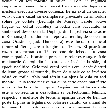
vehicule cu roți folosite în milen. 2 î.e.n. în regiunea
carpato-danubiană. Ele au servit fie ca modele după care
meșterii executau diverse comenzi, fie au avut un caracter
votiv, cum e cazul cu exemplarele prevăzute cu simboluri
solare pe corlate (Lechința de Mureș). Carele votive
(legate de cultul soarelui) nu redau care adevărate, ci
simbolice( descoperiri la Dupljaja din Iugoslavia și Orăștie
în România).Carul din prima epocă a fierului, descoperit în
zona Orăștiei ( jud. Hunedoara) este lucrat din metal
(bronz și fier) și are o lungime de 16 cm. El poartă un
cazan ornamentat cu 12 protome de lebede. În zona
extracarpatică a României prezența carelor este sugerată de
miniaturile de roți din lut care apar încă de la sfârșitul
epocii neolitice. Cele mai vechi roți nu erau decât discuri
de lemn groase și rotunde, fixate de o osie ce se învârtea
odată cu roțile. Abia mai tărziu s-a ajuns la osia cu roți
mobile. De la roțile masive s-a ajuns către epoca mai târzie
a bronzului la roțile cu spițe. Răspândirea roților cu spițe
este o consecință a dezvoltării și perfecționării tehnicii,
respectiv a uneltelor de bronz și apariția celor de fier. Ea
poate fi pusă în legătură cu folosirea calului ca animal de
tracțiune. La sfârșitul epocii bronzului și începutul epocii