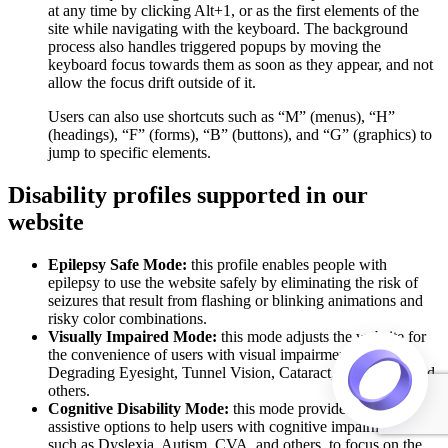
at any time by clicking Alt+1, or as the first elements of the
site while navigating with the keyboard. The background
process also handles triggered popups by moving the
keyboard focus towards them as soon as they appear, and not
allow the focus drift outside of it.
Users can also use shortcuts such as “M” (menus), “H”
(headings), “F” (forms), “B” (buttons), and “G” (graphics) to
jump to specific elements.
Disability profiles supported in our
website
Epilepsy Safe Mode:
this profile enables people with
epilepsy to use the website safely by eliminating the risk of
seizures that result from flashing or blinking animations and
risky color combinations.
Visually Impaired Mode:
this mode adjusts the website for
the convenience of users with visual impairments such as
Degrading Eyesight, Tunnel Vision, Cataract, Glaucoma, and
others.
Cognitive Disability Mode:
this mode provides different
assistive options to help users with cognitive impairments
such as Dyslexia, Autism, CVA, and others, to focus on the