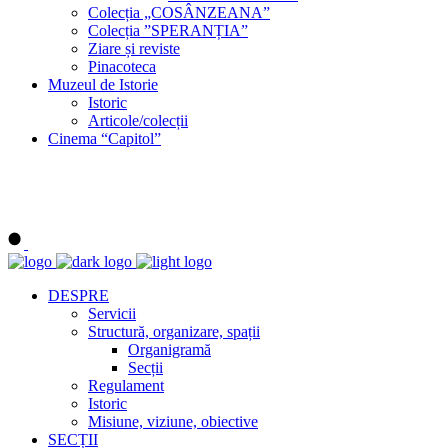
Colecția „COSÂNZEANA”
Colecția ”SPERANȚIA”
Ziare și reviste
Pinacoteca
Muzeul de Istorie
Istoric
Articole/colecții
Cinema “Capitol”
DESPRE
Servicii
Structură, organizare, spații
Organigramă
Secții
Regulament
Istoric
Misiune, viziune, obiective
SECȚII