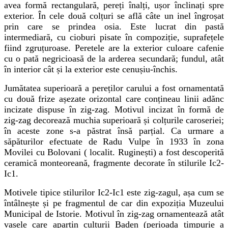
avea formă rectangulară, pereți înalți, ușor înclinați spre
exterior. În cele două colțuri se află câte un inel îngroșat
prin care se prindea osia. Este lucrat din pastă
intermediară, cu cioburi pisate în compoziție, suprafețele
fiind zgruțuroase. Peretele are la exterior culoare cafenie
cu o pată negricioasă de la arderea secundară; fundul, atât
în interior cât și la exterior este cenușiu-închis.
Jumătatea superioară a pereților carului a fost ornamentată
cu două frize așezate orizontal care conțineau linii adănc
incizate dispuse în zig-zag. Motivul incizat în formă de
zig-zag decorează muchia superioară și colțurile caroseriei;
în aceste zone s-a păstrat însă parțial. Ca urmare a
săpăturilor efectuate de Radu Vulpe în 1933 în zona
Movilei cu Bolovani ( localit. Ruginești) a fost descoperită
ceramică monteoreană, fragmente decorate în stilurile Ic2-
Ic1.
Motivele tipice stilurilor Ic2-Ic1 este zig-zagul, așa cum se
întâlnește și pe fragmentul de car din expoziția Muzeului
Municipal de Istorie. Motivul în zig-zag ornamentează atât
vasele care apartin culturii Baden (perioada timpurie a