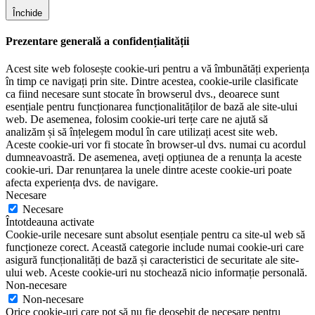
Închide
Prezentare generală a confidențialității
Acest site web folosește cookie-uri pentru a vă îmbunătăți experiența
în timp ce navigați prin site. Dintre acestea, cookie-urile clasificate
ca fiind necesare sunt stocate în browserul dvs., deoarece sunt
esențiale pentru funcționarea funcționalităților de bază ale site-ului
web. De asemenea, folosim cookie-uri terțe care ne ajută să
analizăm și să înțelegem modul în care utilizați acest site web.
Aceste cookie-uri vor fi stocate în browser-ul dvs. numai cu acordul
dumneavoastră. De asemenea, aveți opțiunea de a renunța la aceste
cookie-uri. Dar renunțarea la unele dintre aceste cookie-uri poate
afecta experiența dvs. de navigare.
Necesare
Necesare
Întotdeauna activate
Cookie-urile necesare sunt absolut esențiale pentru ca site-ul web să
funcționeze corect. Această categorie include numai cookie-uri care
asigură funcționalități de bază și caracteristici de securitate ale site-
ului web. Aceste cookie-uri nu stochează nicio informație personală.
Non-necesare
Non-necesare
Orice cookie-uri care pot să nu fie deosebit de necesare pentru