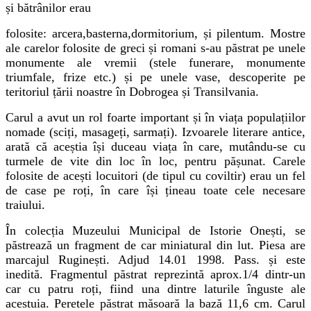
și bătrânilor erau
folosite: arcera,basterna,dormitorium, și pilentum. Mostre
ale carelor folosite de greci și romani s-au păstrat pe unele
monumente ale vremii (stele funerare, monumente
triumfale, frize etc.) și pe unele vase, descoperite pe
teritoriul țării noastre în Dobrogea și Transilvania.
Carul a avut un rol foarte important și în viața populațiilor
nomade (sciți, masageți, sarmați). Izvoarele literare antice,
arată că aceștia își duceau viața în care, mutându-se cu
turmele de vite din loc în loc, pentru pășunat. Carele
folosite de acești locuitori (de tipul cu coviltir) erau un fel
de case pe roți, în care își țineau toate cele necesare
traiului.
În colecția Muzeului Municipal de Istorie Onești
,
se
păstrează un fragment de car miniatural din lut. Piesa are
marcajul Ruginești. Adjud 14.01 1998. Pass. și este
inedită. Fragmentul păstrat reprezintă aprox.1/4 dintr-un
car cu patru roți, fiind una dintre laturile înguste ale
acestuia. Peretele păstrat măsoară la bază 11,6 cm. Carul