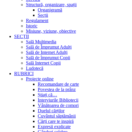
Structură, organizare, spații
Organigramă
Secții
Regulament
Istoric
Misiune, viziune, obiective
SECȚII
Sală Multimedia
Sală de Împrumut Adulți
Sală de Internet Adulți
Sală de împrumut Copii
Sală Internet Copii
Ludotecă
RUBRICI
Proiecte online
Recomandare de carte
Povestea de la prânz
Știați că…
Interviurile Bibliotecii
Vânătoarea de comori
Duelul cărților
Cuvântul săptămânii
Cărți care te inspiră
Expresii explicate
Gânduri celebre