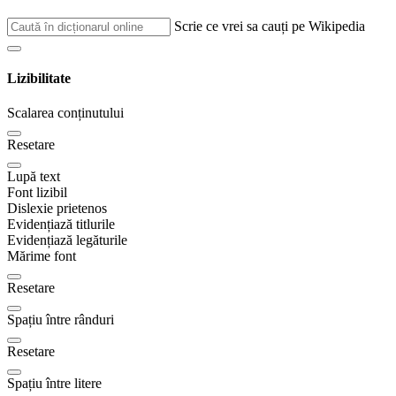
Scrie ce vrei sa cauți pe Wikipedia
Lizibilitate
Scalarea conținutului
Resetare
Lupă text
Font lizibil
Dislexie prietenos
Evidențiază titlurile
Evidențiază legăturile
Mărime font
Resetare
Spațiu între rânduri
Resetare
Spațiu între litere