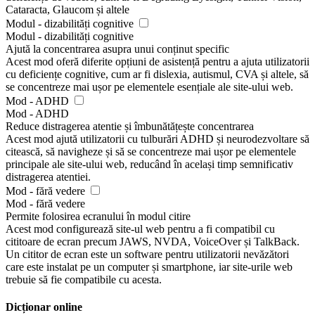
Cataracta, Glaucom și altele
Modul - dizabilități cognitive
Modul - dizabilități cognitive
Ajută la concentrarea asupra unui conținut specific
Acest mod oferă diferite opțiuni de asistență pentru a ajuta utilizatorii
cu deficiențe cognitive, cum ar fi dislexia, autismul, CVA și altele, să
se concentreze mai ușor pe elementele esențiale ale site-ului web.
Mod - ADHD
Mod - ADHD
Reduce distragerea atentie și îmbunătățește concentrarea
Acest mod ajută utilizatorii cu tulburări ADHD și neurodezvoltare să
citească, să navigheze și să se concentreze mai ușor pe elementele
principale ale site-ului web, reducând în același timp semnificativ
distragerea atentiei.
Mod - fără vedere
Mod - fără vedere
Permite folosirea ecranului în modul citire
Acest mod configurează site-ul web pentru a fi compatibil cu
cititoare de ecran precum JAWS, NVDA, VoiceOver și TalkBack.
Un cititor de ecran este un software pentru utilizatorii nevăzători
care este instalat pe un computer și smartphone, iar site-urile web
trebuie să fie compatibile cu acesta.
Dicționar online