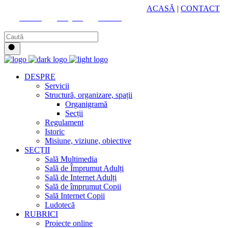
HUB CULTURAL ZONAL
ACASĂ
|
CONTACT
Youtube
Instagram
Facebook
DESPRE
Servicii
Structură, organizare, spații
Organigramă
Secții
Regulament
Istoric
Misiune, viziune, obiective
SECȚII
Sală Multimedia
Sală de Împrumut Adulți
Sală de Internet Adulți
Sală de împrumut Copii
Sală Internet Copii
Ludotecă
RUBRICI
Proiecte online