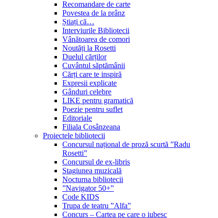
Recomandare de carte
Povestea de la prânz
Știați că…
Interviurile Bibliotecii
Vânătoarea de comori
Noutăți la Rosetti
Duelul cărților
Cuvântul săptămânii
Cărți care te inspiră
Expresii explicate
Gânduri celebre
LIKE pentru gramatică
Poezie pentru suflet
Editoriale
Filiala Cosânzeana
Proiectele bibliotecii
Concursul național de proză scurtă ”Radu
Rosetti”
Concursul de ex-libris
Stagiunea muzicală
Nocturna bibliotecii
”Navigator 50+”
Code KIDS
Trupa de teatru ”Alfa”
Concurs – Cartea pe care o iubesc