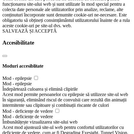
funcționarea site-ului web și sunt utilizate în mod special pentru a
colecta date personale ale utilizatorilor prin analize, reclame, alte
conținuturi încorporate sunt denumite cookie-uri ne-necesare. Este
obligatoriu să obțineți consimțământul utilizatorului înainte de a rula
aceste cookie-uri pe site-ul dvs. web.
SALVEAZĂ ȘI ACCEPTĂ
Accesibilitate
Moduri accesiblitate
Mod - epilepsie
Mod - epilepsie
Îndepărtează culoarea și elimină clipirile
Acest mod permite persoanelor cu epilepsie să utilizeze site-ul web
în siguranță, eliminând riscul de convulsii care rezultă din animații
intermitente sau clipitoare și combinații riscante de culori
Mod - deficiențe de vedere
Mod - deficiențe de vedere
Îmbunătățește vizualizarea site-ului web
Acest mod ajustează site-ul web pentru confortul utilizatorilor cu
deficiențe de vedere, cum ar fi Degrading Eyesight, Tunnel Vision,