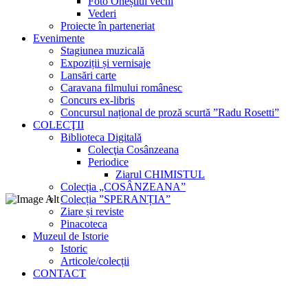
Foto Oneștiul vechi
Vederi
Proiecte în parteneriat
Evenimente
Stagiunea muzicală
Expoziții și vernisaje
Lansări carte
Caravana filmului românesc
Concurs ex-libris
Concursul național de proză scurtă ”Radu Rosetti”
COLECŢII
Biblioteca Digitală
Colecţia Cosânzeana
Periodice
Ziarul CHIMISTUL
Colecția „COSÂNZEANA”
Colecția ”SPERANȚIA”
Ziare și reviste
Pinacoteca
Muzeul de Istorie
Istoric
Articole/colecții
CONTACT