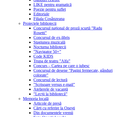
LIKE pentru gramatică
Poezie pentru suflet
Editoriale
Filiala Cosânzeana
Proiectele bibliotecii
Concursul național de proză scurtă ”Radu
Rosetti”
Concursul de ex-libris
Stagiunea muzicală
Nocturna bibliotecii
”Navigator 50+”
Code KIDS
Trupa de teatru ”Alfa”
Concurs – Cartea pe care o iubesc
Concursul de desene ”Pagini fermecate, gânduri
colorate”
Concursul de lectură
”Scrisoare versus e-mail”
Atelierele de vacanță
”Lecții la bibliotecă”
Memoria locală
Articole de presă
Cărți cu referire la Onești
Din documentele vremii