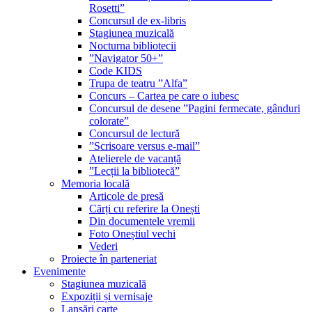
Rosetti”
Concursul de ex-libris
Stagiunea muzicală
Nocturna bibliotecii
”Navigator 50+”
Code KIDS
Trupa de teatru ”Alfa”
Concurs – Cartea pe care o iubesc
Concursul de desene ”Pagini fermecate, gânduri
colorate”
Concursul de lectură
”Scrisoare versus e-mail”
Atelierele de vacanță
”Lecții la bibliotecă”
Memoria locală
Articole de presă
Cărți cu referire la Onești
Din documentele vremii
Foto Oneștiul vechi
Vederi
Proiecte în parteneriat
Evenimente
Stagiunea muzicală
Expoziții și vernisaje
Lansări carte