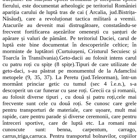
fierului, este documentat arheologic pe teritoriul României
apariția carului de luptă tras de cai ( Arcalia, jud.Bistrița-
Năsăud), care a revoluționat tactica militară a vremii.
Atacurile au devenit mai distrugătoare, constatându-se
frecvent fortificarea așezărilor omenești cu șanțuri de
apărare și valuri de pământ. Pe teritoriul Daciei, carul de
luptă este bine documentat în descoperirile celtice; în
morminte de luptători (Curtuiușeni, Cristurul Secuiesc și
Toarcla în Transilvania).Geto-dacii au folosit intens carul
cu patru roți cu spițe (8 spițe).Tipuri de care utilizate de
geto-daci, s-au păstrat pe monumentul de la Adamclisi
metopele (9, 35, 37). La Peretu (jud.Teleorman), într-un
mormânt princiar getic cu tumul (sec 4 î.e.n.), s-a
descoperit un car funerar cu șase roți. Grecii ca și romanii,
au folosit diverse tipuri , cu două și patru roți,cele mai
frecvente sunt cele cu două roți. Se cunosc care grele
pentru transporturi de materiale, care ușoare, mult mai
rapide, care pentru parade și diverse ceremonii, care pentru
întreceri sportive, care de luptă etc. La romani mai
cunoscute sunt: benna, carpentum, carrago,
carrus,triga,carruca. Pentru transportul bolnavilor, copiilor