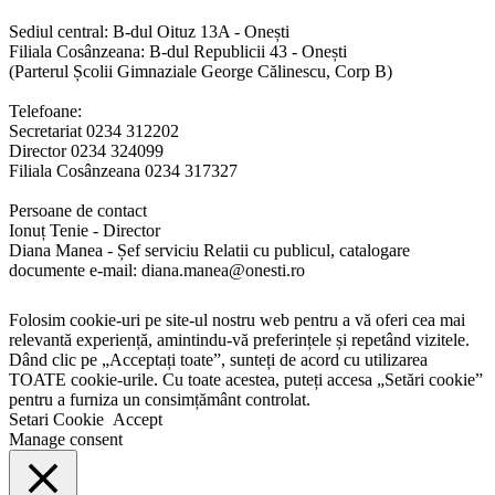
Sediul central: B-dul Oituz 13A - Onești
Filiala Cosânzeana: B-dul Republicii 43 - Onești
(Parterul Școlii Gimnaziale George Călinescu, Corp B)
Telefoane:
Secretariat 0234 312202
Director 0234 324099
Filiala Cosânzeana 0234 317327
Persoane de contact
Ionuț Tenie - Director
Diana Manea - Șef serviciu Relatii cu publicul, catalogare
documente e-mail: diana.manea@onesti.ro
Folosim cookie-uri pe site-ul nostru web pentru a vă oferi cea mai
relevantă experiență, amintindu-vă preferințele și repetând vizitele.
Dând clic pe „Acceptați toate”, sunteți de acord cu utilizarea
TOATE cookie-urile. Cu toate acestea, puteți accesa „Setări cookie”
pentru a furniza un consimțământ controlat.
Setari Cookie
Accept
Manage consent