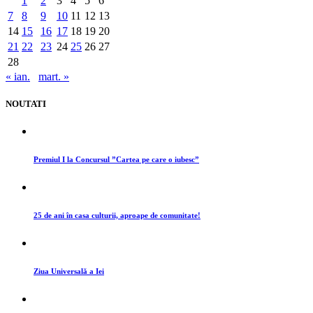
1
2
3
4
5
6
7
8
9
10
11
12
13
14
15
16
17
18
19
20
21
22
23
24
25
26
27
28
« ian.
mart. »
NOUTATI
Premiul I la Concursul ”Cartea pe care o iubesc”
25 de ani în casa culturii, aproape de comunitate!
Ziua Universală a Iei