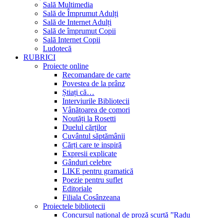
Sală Multimedia
Sală de Împrumut Adulți
Sală de Internet Adulți
Sală de împrumut Copii
Sală Internet Copii
Ludotecă
RUBRICI
Proiecte online
Recomandare de carte
Povestea de la prânz
Știați că…
Interviurile Bibliotecii
Vânătoarea de comori
Noutăți la Rosetti
Duelul cărților
Cuvântul săptămânii
Cărți care te inspiră
Expresii explicate
Gânduri celebre
LIKE pentru gramatică
Poezie pentru suflet
Editoriale
Filiala Cosânzeana
Proiectele bibliotecii
Concursul național de proză scurtă ”Radu