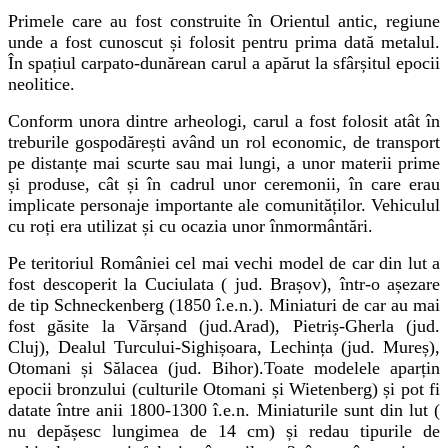
Primele care au fost construite în Orientul antic, regiune
unde a fost cunoscut și folosit pentru prima dată metalul.
În spațiul carpato-dunărean carul a apărut la sfârșitul epocii
neolitice.
Conform unora dintre arheologi, carul a fost folosit atât în
treburile gospodărești având un rol economic, de transport
pe distanțe mai scurte sau mai lungi, a unor materii prime
și produse, cât și în cadrul unor ceremonii, în care erau
implicate personaje importante ale comunităților. Vehiculul
cu roți era utilizat și cu ocazia unor înmormântări.
Pe teritoriul României cel mai vechi model de car din lut a
fost descoperit la Cuciulata ( jud. Brașov), într-o așezare
de tip Schneckenberg (1850 î.e.n.). Miniaturi de car au mai
fost găsite la Vărșand (jud.Arad), Pietriș-Gherla (jud.
Cluj), Dealul Turcului-Sighișoara, Lechința (jud. Mureș),
Otomani și Sălacea (jud. Bihor).Toate modelele aparțin
epocii bronzului (culturile Otomani și Wietenberg) și pot fi
datate între anii 1800-1300 î.e.n. Miniaturile sunt din lut (
nu depășesc lungimea de 14 cm) și redau tipurile de