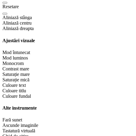
Resetare
Aliniază stânga
Aliniază centru
Aliniază dreapta
Ajustări vizuale
Mod întunecat
Mod luminos
Monocrom
Contrast mare
Saturație mare
Saturație mică
Culoare text
Culoare titlu
Culoare fundal
Alte instrumente
Fară sunet
Ascunde imaginile
Tastatură virtuală