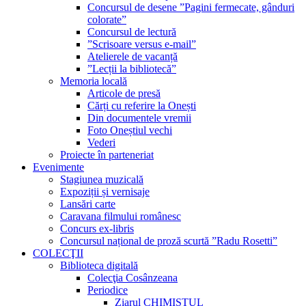
Concursul de desene ”Pagini fermecate, gânduri
colorate”
Concursul de lectură
”Scrisoare versus e-mail”
Atelierele de vacanță
”Lecții la bibliotecă”
Memoria locală
Articole de presă
Cărți cu referire la Onești
Din documentele vremii
Foto Oneștiul vechi
Vederi
Proiecte în parteneriat
Evenimente
Stagiunea muzicală
Expoziții și vernisaje
Lansări carte
Caravana filmului românesc
Concurs ex-libris
Concursul național de proză scurtă ”Radu Rosetti”
COLECŢII
Biblioteca digitală
Colecţia Cosânzeana
Periodice
Ziarul CHIMISTUL