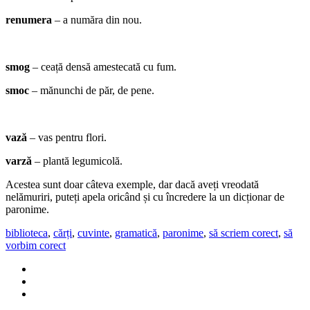
renumera
– a număra din nou.
smog
– ceață densă amestecată cu fum.
smoc
– mănunchi de păr, de pene.
vază
– vas pentru flori.
varză
– plantă legumicolă.
Acestea sunt doar câteva exemple, dar dacă aveți vreodată
nelămuriri, puteți apela oricând și cu încredere la un dicționar de
paronime.
biblioteca
,
cărți
,
cuvinte
,
gramatică
,
paronime
,
să scriem corect
,
să
vorbim corect