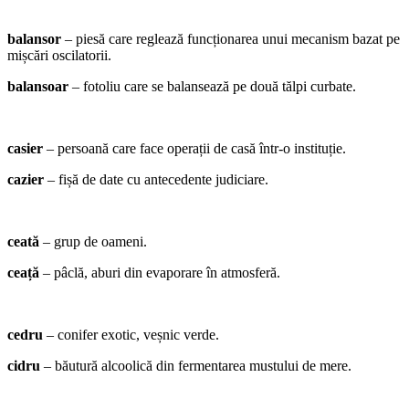
balansor
– piesă care reglează funcționarea unui mecanism bazat pe
mișcări oscilatorii.
balansoar
– fotoliu care se balansează pe două tălpi curbate.
casier
– persoană care face operații de casă într-o instituție.
cazier
– fișă de date cu antecedente judiciare.
ceată
– grup de oameni.
ceață
– pâclă, aburi din evaporare în atmosferă.
cedru
– conifer exotic, veșnic verde.
cidru
– băutură alcoolică din fermentarea mustului de mere.