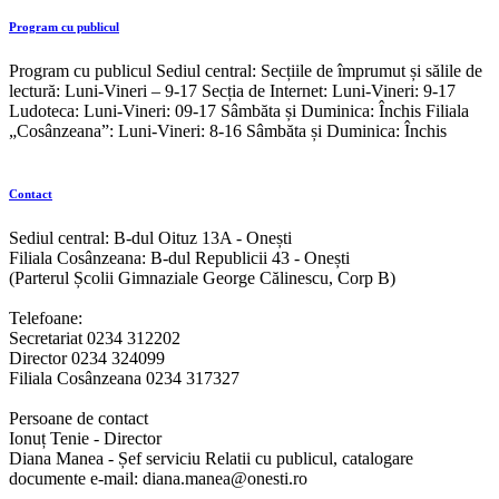
Program cu publicul
Program cu publicul Sediul central: Secțiile de împrumut și sălile de
lectură: Luni-Vineri – 9-17 Secția de Internet: Luni-Vineri: 9-17
Ludoteca: Luni-Vineri: 09-17 Sâmbăta și Duminica: Închis Filiala
„Cosânzeana”: Luni-Vineri: 8-16 Sâmbăta și Duminica: Închis
Contact
Sediul central: B-dul Oituz 13A - Onești
Filiala Cosânzeana: B-dul Republicii 43 - Onești
(Parterul Școlii Gimnaziale George Călinescu, Corp B)
Telefoane:
Secretariat 0234 312202
Director 0234 324099
Filiala Cosânzeana 0234 317327
Persoane de contact
Ionuț Tenie - Director
Diana Manea - Șef serviciu Relatii cu publicul, catalogare
documente e-mail: diana.manea@onesti.ro