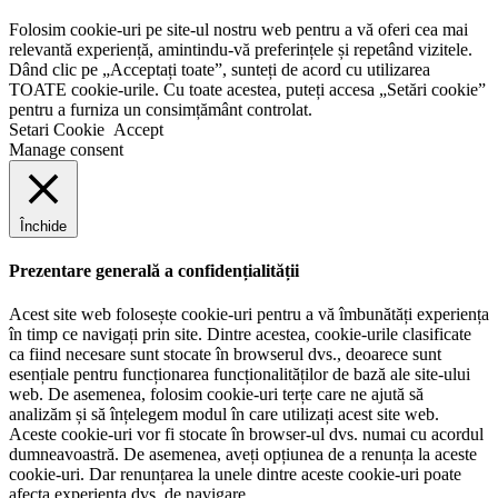
Folosim cookie-uri pe site-ul nostru web pentru a vă oferi cea mai
relevantă experiență, amintindu-vă preferințele și repetând vizitele.
Dând clic pe „Acceptați toate”, sunteți de acord cu utilizarea
TOATE cookie-urile. Cu toate acestea, puteți accesa „Setări cookie”
pentru a furniza un consimțământ controlat.
Setari Cookie
Accept
Manage consent
Închide
Prezentare generală a confidențialității
Acest site web folosește cookie-uri pentru a vă îmbunătăți experiența
în timp ce navigați prin site. Dintre acestea, cookie-urile clasificate
ca fiind necesare sunt stocate în browserul dvs., deoarece sunt
esențiale pentru funcționarea funcționalităților de bază ale site-ului
web. De asemenea, folosim cookie-uri terțe care ne ajută să
analizăm și să înțelegem modul în care utilizați acest site web.
Aceste cookie-uri vor fi stocate în browser-ul dvs. numai cu acordul
dumneavoastră. De asemenea, aveți opțiunea de a renunța la aceste
cookie-uri. Dar renunțarea la unele dintre aceste cookie-uri poate
afecta experiența dvs. de navigare.