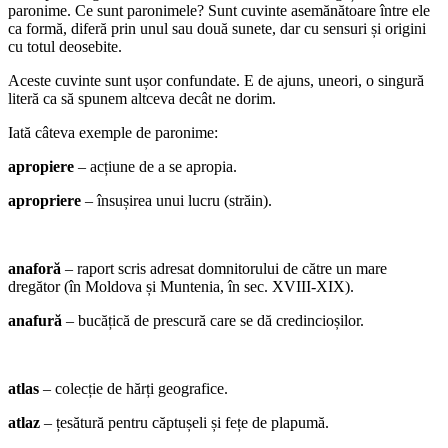
paronime. Ce sunt paronimele? Sunt cuvinte asemănătoare între ele
ca formă, diferă prin unul sau două sunete, dar cu sensuri și origini
cu totul deosebite.
Aceste cuvinte sunt ușor confundate. E de ajuns, uneori, o singură
literă ca să spunem altceva decât ne dorim.
Iată câteva exemple de paronime:
apropiere
– acțiune de a se apropia.
apropriere
– însușirea unui lucru (străin).
anaforă
– raport scris adresat domnitorului de către un mare
dregător (în Moldova și Muntenia, în sec. XVIII-XIX).
anafură
– bucățică de prescură care se dă credincioșilor.
atlas
– colecție de hărți geografice.
atlaz
– țesătură pentru căptușeli și fețe de plapumă.