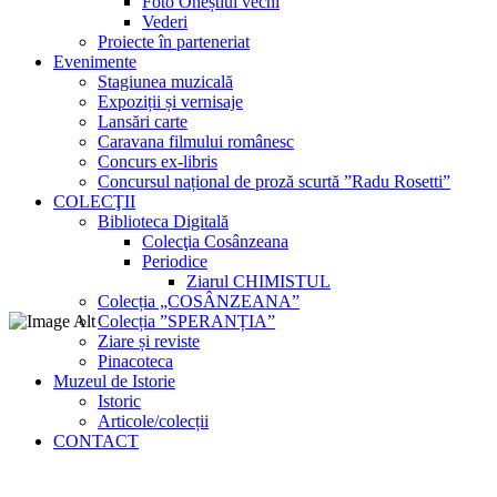
Foto Oneștiul vechi
Vederi
Proiecte în parteneriat
Evenimente
Stagiunea muzicală
Expoziții și vernisaje
Lansări carte
Caravana filmului românesc
Concurs ex-libris
Concursul național de proză scurtă ”Radu Rosetti”
COLECŢII
Biblioteca Digitală
Colecţia Cosânzeana
Periodice
Ziarul CHIMISTUL
Colecția „COSÂNZEANA”
Colecția ”SPERANȚIA”
Ziare și reviste
Pinacoteca
Muzeul de Istorie
Istoric
Articole/colecții
CONTACT