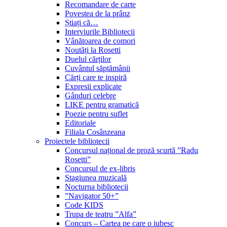
Recomandare de carte
Povestea de la prânz
Știați că…
Interviurile Bibliotecii
Vânătoarea de comori
Noutăți la Rosetti
Duelul cărților
Cuvântul săptămânii
Cărți care te inspiră
Expresii explicate
Gânduri celebre
LIKE pentru gramatică
Poezie pentru suflet
Editoriale
Filiala Cosânzeana
Proiectele bibliotecii
Concursul național de proză scurtă ”Radu
Rosetti”
Concursul de ex-libris
Stagiunea muzicală
Nocturna bibliotecii
”Navigator 50+”
Code KIDS
Trupa de teatru ”Alfa”
Concurs – Cartea pe care o iubesc