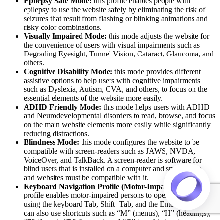
Epilepsy Safe Mode:
this profile enables people with
epilepsy to use the website safely by eliminating the risk of
seizures that result from flashing or blinking animations and
risky color combinations.
Visually Impaired Mode:
this mode adjusts the website for
the convenience of users with visual impairments such as
Degrading Eyesight, Tunnel Vision, Cataract, Glaucoma, and
others.
Cognitive Disability Mode:
this mode provides different
assistive options to help users with cognitive impairments
such as Dyslexia, Autism, CVA, and others, to focus on the
essential elements of the website more easily.
ADHD Friendly Mode:
this mode helps users with ADHD
and Neurodevelopmental disorders to read, browse, and focus
on the main website elements more easily while significantly
reducing distractions.
Blindness Mode:
this mode configures the website to be
compatible with screen-readers such as JAWS, NVDA,
VoiceOver, and TalkBack. A screen-reader is software for
blind users that is installed on a computer and smartphone,
and websites must be compatible with it.
Keyboard Navigation Profile (Motor-Impaired):
this
profile enables motor-impaired persons to operate the website
using the keyboard Tab, Shift+Tab, and the Enter keys. Users
can also use shortcuts such as “M” (menus), “H” (headings),