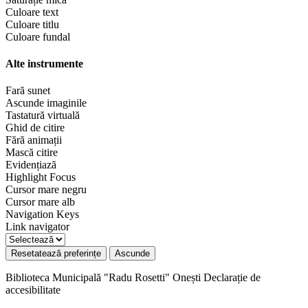
Culoare text
Culoare titlu
Culoare fundal
Alte instrumente
Fară sunet
Ascunde imaginile
Tastatură virtuală
Ghid de citire
Fără animații
Mască citire
Evidențiază
Highlight Focus
Cursor mare negru
Cursor mare alb
Navigation Keys
Link navigator
Resetatează preferințe
Ascunde
Biblioteca Municipală "Radu Rosetti" Onești
Declarație de
accesibilitate