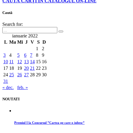
CAUTĂ CĂRȚI ÎN CATALOGUL ON-LINE
Caută
Search for:
ianuarie 2022
L
Ma
Mi
J
V
S
D
1
2
3
4
5
6
7
8
9
10
11
12
13
14
15
16
17
18
19
20
21
22
23
24
25
26
27
28
29
30
31
« dec.
feb. »
NOUTATI
Premiul I la Concursul ”Cartea pe care o iubesc”