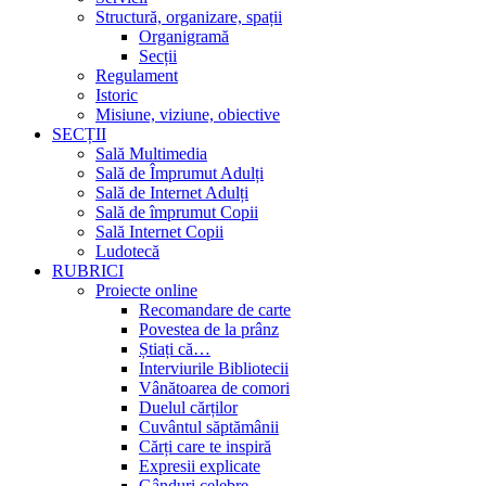
Structură, organizare, spații
Organigramă
Secții
Regulament
Istoric
Misiune, viziune, obiective
SECȚII
Sală Multimedia
Sală de Împrumut Adulți
Sală de Internet Adulți
Sală de împrumut Copii
Sală Internet Copii
Ludotecă
RUBRICI
Proiecte online
Recomandare de carte
Povestea de la prânz
Știați că…
Interviurile Bibliotecii
Vânătoarea de comori
Duelul cărților
Cuvântul săptămânii
Cărți care te inspiră
Expresii explicate
Gânduri celebre