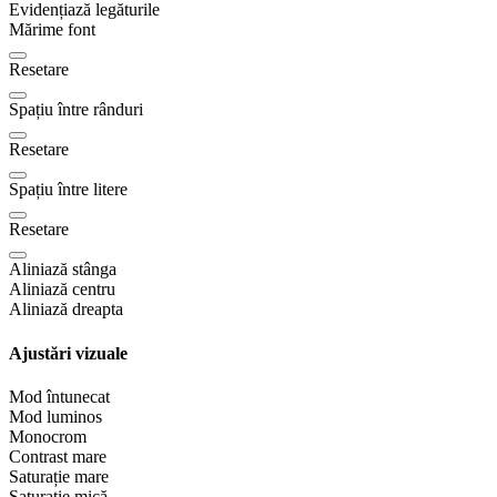
Evidențiază legăturile
Mărime font
Resetare
Spațiu între rânduri
Resetare
Spațiu între litere
Resetare
Aliniază stânga
Aliniază centru
Aliniază dreapta
Ajustări vizuale
Mod întunecat
Mod luminos
Monocrom
Contrast mare
Saturație mare
Saturație mică