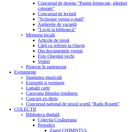
Concursul de desene ”Pagini fermecate, gânduri
colorate”
Concursul de lectură
”Scrisoare versus e-mail”
Atelierele de vacanță
”Lecții la bibliotecă”
Memoria locală
Articole de presă
Cărți cu referire la Onești
Din documentele vremii
Foto Oneștiul vechi
Vederi
Proiecte în parteneriat
Evenimente
Stagiunea muzicală
Expoziții și vernisaje
Lansări carte
Caravana filmului românesc
Concurs ex-libris
Concursul național de proză scurtă ”Radu Rosetti”
COLECŢII
Biblioteca digitală
Colecţia Cosânzeana
Periodice
Ziarul CHIMISTUL