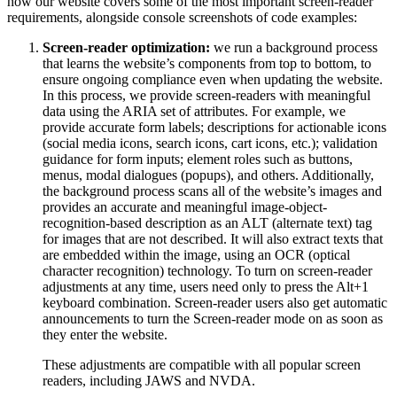
how our website covers some of the most important screen-reader
requirements, alongside console screenshots of code examples:
Screen-reader optimization:
we run a background process
that learns the website’s components from top to bottom, to
ensure ongoing compliance even when updating the website.
In this process, we provide screen-readers with meaningful
data using the ARIA set of attributes. For example, we
provide accurate form labels; descriptions for actionable icons
(social media icons, search icons, cart icons, etc.); validation
guidance for form inputs; element roles such as buttons,
menus, modal dialogues (popups), and others. Additionally,
the background process scans all of the website’s images and
provides an accurate and meaningful image-object-
recognition-based description as an ALT (alternate text) tag
for images that are not described. It will also extract texts that
are embedded within the image, using an OCR (optical
character recognition) technology. To turn on screen-reader
adjustments at any time, users need only to press the Alt+1
keyboard combination. Screen-reader users also get automatic
announcements to turn the Screen-reader mode on as soon as
they enter the website.
These adjustments are compatible with all popular screen
readers, including JAWS and NVDA.