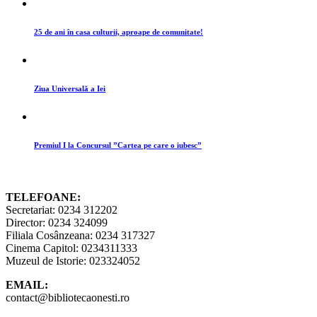
25 de ani în casa culturii, aproape de comunitate!
Ziua Universală a Iei
Premiul I la Concursul ”Cartea pe care o iubesc”
TELEFOANE:
Secretariat: 0234 312202
Director: 0234 324099
Filiala Cosânzeana: 0234 317327
Cinema Capitol: 0234311333
Muzeul de Istorie: 023324052
EMAIL:
contact@bibliotecaonesti.ro