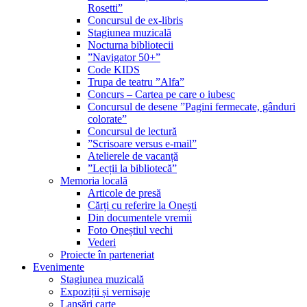
Rosetti”
Concursul de ex-libris
Stagiunea muzicală
Nocturna bibliotecii
”Navigator 50+”
Code KIDS
Trupa de teatru ”Alfa”
Concurs – Cartea pe care o iubesc
Concursul de desene ”Pagini fermecate, gânduri
colorate”
Concursul de lectură
”Scrisoare versus e-mail”
Atelierele de vacanță
”Lecții la bibliotecă”
Memoria locală
Articole de presă
Cărți cu referire la Onești
Din documentele vremii
Foto Oneștiul vechi
Vederi
Proiecte în parteneriat
Evenimente
Stagiunea muzicală
Expoziții și vernisaje
Lansări carte