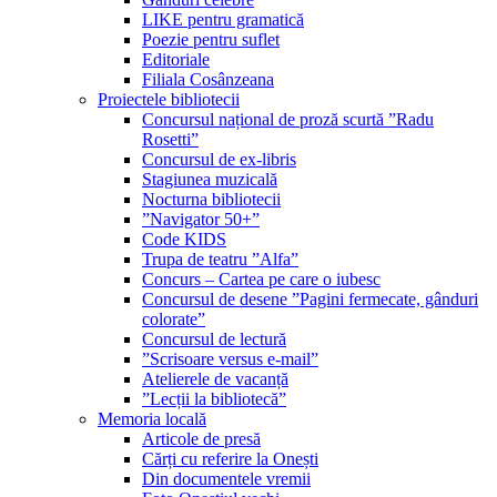
LIKE pentru gramatică
Poezie pentru suflet
Editoriale
Filiala Cosânzeana
Proiectele bibliotecii
Concursul național de proză scurtă ”Radu
Rosetti”
Concursul de ex-libris
Stagiunea muzicală
Nocturna bibliotecii
”Navigator 50+”
Code KIDS
Trupa de teatru ”Alfa”
Concurs – Cartea pe care o iubesc
Concursul de desene ”Pagini fermecate, gânduri
colorate”
Concursul de lectură
”Scrisoare versus e-mail”
Atelierele de vacanță
”Lecții la bibliotecă”
Memoria locală
Articole de presă
Cărți cu referire la Onești
Din documentele vremii