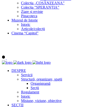
Colecția „COSÂNZEANA”
Colecția ”SPERANȚIA”
Ziare și reviste
Pinacoteca
Muzeul de Istorie
Istoric
Articole/colecții
Cinema “Capitol”
DESPRE
Servicii
Structură, organizare, spații
Organigramă
Secții
Regulament
Istoric
Misiune, viziune, obiective
SECȚII