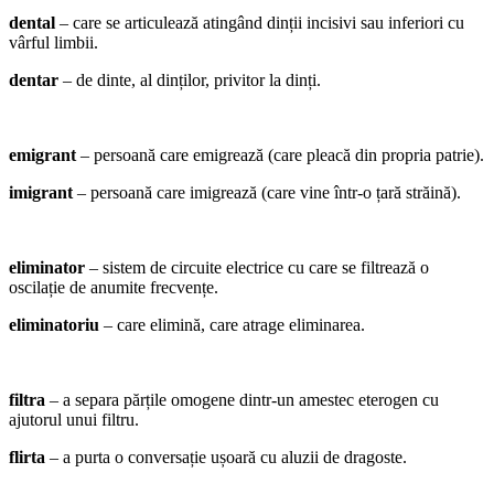
dental
– care se articulează atingând dinții incisivi sau inferiori cu
vârful limbii.
dentar
– de dinte, al dinților, privitor la dinți.
emigrant
– persoană care emigrează (care pleacă din propria patrie).
imigrant
– persoană care imigrează (care vine într-o țară străină).
eliminator
– sistem de circuite electrice cu care se filtrează o
oscilație de anumite frecvențe.
eliminatoriu
– care elimină, care atrage eliminarea.
filtra
– a separa părțile omogene dintr-un amestec eterogen cu
ajutorul unui filtru.
flirta
– a purta o conversație ușoară cu aluzii de dragoste.