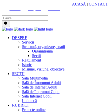
HUB CULTURAL ZONAL
ACASĂ
|
CONTACT
Youtube
Instagram
Facebook
DESPRE
Servicii
Structură, organizare, spații
Organigramă
Secții
Regulament
Istoric
Misiune, viziune, obiective
SECȚII
Sală Multimedia
Sală de Împrumut Adulți
Sală de Internet Adulți
Sală de împrumut Copii
Sală Internet Copii
Ludotecă
RUBRICI
Proiecte online