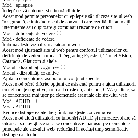
Mod - epilepsie
Îndepărtează culoarea și elimină clipirile
Acest mod permite persoanelor cu epilepsie să utilizeze site-ul web
în siguranță, eliminând riscul de convulsii care rezultă din animații
intermitente sau clipitoare și combinații riscante de culori
Mod - deficiențe de vedere
Mod - deficiențe de vedere
Îmbunătățește vizualizarea site-ului web
Acest mod ajustează site-ul web pentru confortul utilizatorilor cu
deficiențe de vedere, cum ar fi Degrading Eyesight, Tunnel Vision,
Cataracta, Glaucom și altele
Modul - dizabilități cognitive
Modul - dizabilități cognitive
Ajută la concentrarea asupra unui conținut specific
Acest mod oferă diferite opțiuni de asistență pentru a ajuta utilizatorii
cu deficiențe cognitive, cum ar fi dislexia, autismul, CVA și altele, să
se concentreze mai ușor pe elementele esențiale ale site-ului web.
Mod - ADHD
Mod - ADHD
Reduce distragerea atentie și îmbunătățește concentrarea
Acest mod ajută utilizatorii cu tulburări ADHD și neurodezvoltare să
citească, să navigheze și să se concentreze mai ușor pe elementele
principale ale site-ului web, reducând în același timp semnificativ
distragerea atentiei.