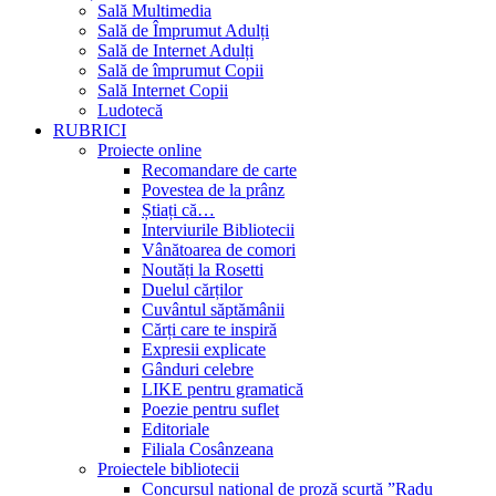
Sală Multimedia
Sală de Împrumut Adulți
Sală de Internet Adulți
Sală de împrumut Copii
Sală Internet Copii
Ludotecă
RUBRICI
Proiecte online
Recomandare de carte
Povestea de la prânz
Știați că…
Interviurile Bibliotecii
Vânătoarea de comori
Noutăți la Rosetti
Duelul cărților
Cuvântul săptămânii
Cărți care te inspiră
Expresii explicate
Gânduri celebre
LIKE pentru gramatică
Poezie pentru suflet
Editoriale
Filiala Cosânzeana
Proiectele bibliotecii
Concursul național de proză scurtă ”Radu