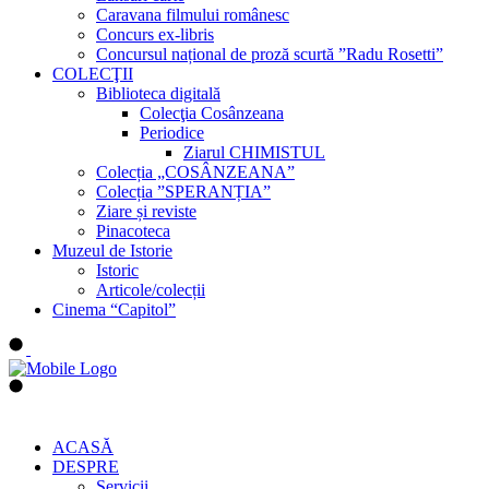
Caravana filmului românesc
Concurs ex-libris
Concursul național de proză scurtă ”Radu Rosetti”
COLECŢII
Biblioteca digitală
Colecţia Cosânzeana
Periodice
Ziarul CHIMISTUL
Colecția „COSÂNZEANA”
Colecția ”SPERANȚIA”
Ziare și reviste
Pinacoteca
Muzeul de Istorie
Istoric
Articole/colecții
Cinema “Capitol”
ACASĂ
DESPRE
Servicii