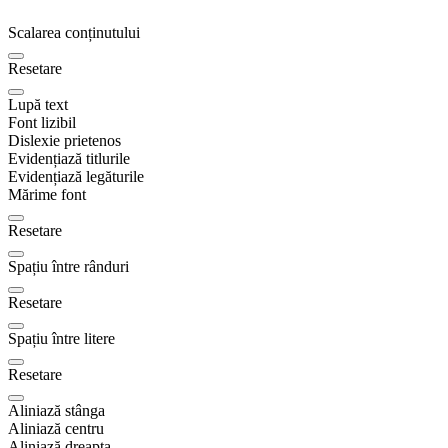
Scalarea conținutului
Resetare
Lupă text
Font lizibil
Dislexie prietenos
Evidențiază titlurile
Evidențiază legăturile
Mărime font
Resetare
Spațiu între rânduri
Resetare
Spațiu între litere
Resetare
Aliniază stânga
Aliniază centru
Aliniază dreapta