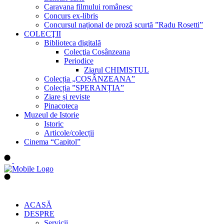
Caravana filmului românesc
Concurs ex-libris
Concursul național de proză scurtă ”Radu Rosetti”
COLECŢII
Biblioteca digitală
Colecţia Cosânzeana
Periodice
Ziarul CHIMISTUL
Colecția „COSÂNZEANA”
Colecția ”SPERANȚIA”
Ziare și reviste
Pinacoteca
Muzeul de Istorie
Istoric
Articole/colecții
Cinema “Capitol”
ACASĂ
DESPRE
Servicii