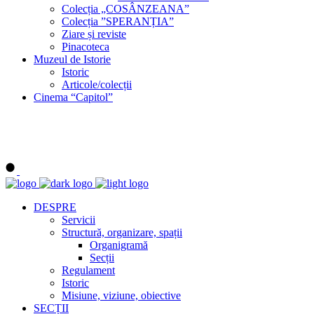
Colecția „COSÂNZEANA”
Colecția ”SPERANȚIA”
Ziare și reviste
Pinacoteca
Muzeul de Istorie
Istoric
Articole/colecții
Cinema “Capitol”
DESPRE
Servicii
Structură, organizare, spații
Organigramă
Secții
Regulament
Istoric
Misiune, viziune, obiective
SECȚII