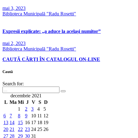
mai 3, 2023
Biblioteca Municipală "Radu Rosetti"
Expresii explicate: „a aduce la același numitor”
mai 2, 2023
Biblioteca Municipală "Radu Rosetti"
CAUTĂ CĂRȚI ÎN CATALOGUL ON-LINE
Caută
Search for:
decembrie 2021
L
Ma
Mi
J
V
S
D
1
2
3
4
5
6
7
8
9
10
11
12
13
14
15
16
17
18
19
20
21
22
23
24
25
26
27
28
29
30
31