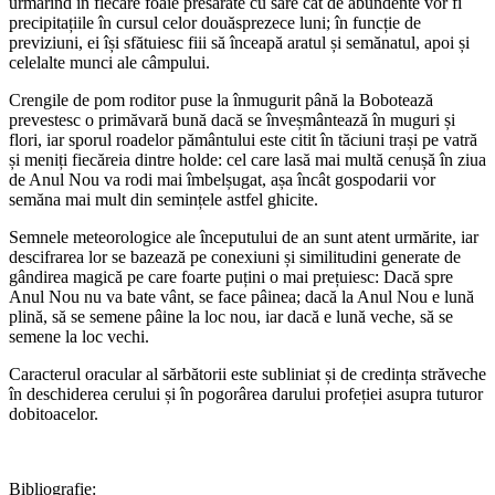
urmărind în fiecare foaie presărate cu sare cât de abundente vor fi
precipitațiile în cursul celor douăsprezece luni; în funcție de
previziuni, ei își sfătuiesc fiii să înceapă aratul și semănatul, apoi și
celelalte munci ale câmpului.
Crengile de pom roditor puse la înmugurit până la Bobotează
prevestesc o primăvară bună dacă se înveșmântează în muguri și
flori, iar sporul roadelor pământului este citit în tăciuni trași pe vatră
și meniți fiecăreia dintre holde: cel care lasă mai multă cenușă în ziua
de Anul Nou va rodi mai îmbelșugat, așa încât gospodarii vor
semăna mai mult din semințele astfel ghicite.
Semnele meteorologice ale începutului de an sunt atent urmărite, iar
descifrarea lor se bazează pe conexiuni și similitudini generate de
gândirea magică pe care foarte puțini o mai prețuiesc: Dacă spre
Anul Nou nu va bate vânt, se face pâinea; dacă la Anul Nou e lună
plină, să se semene pâine la loc nou, iar dacă e lună veche, să se
semene la loc vechi.
Caracterul oracular al sărbătorii este subliniat și de credința străveche
în deschiderea cerului și în pogorârea darului profeției asupra tuturor
dobitoacelor.
Bibliografie: