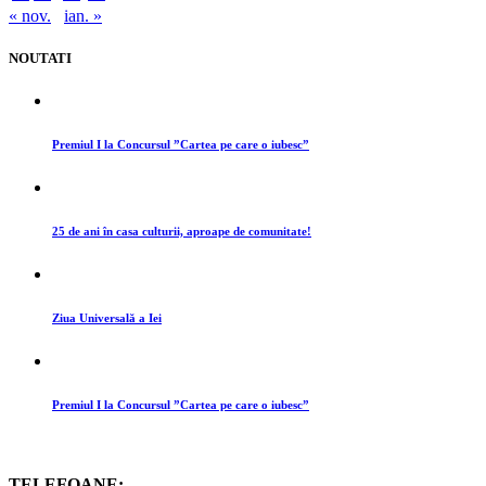
« nov.
ian. »
NOUTATI
Premiul I la Concursul ”Cartea pe care o iubesc”
25 de ani în casa culturii, aproape de comunitate!
Ziua Universală a Iei
Premiul I la Concursul ”Cartea pe care o iubesc”
TELEFOANE: