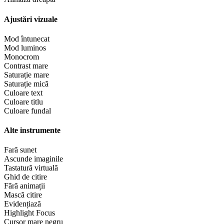
Ajustări vizuale
Mod întunecat
Mod luminos
Monocrom
Contrast mare
Saturație mare
Saturație mică
Culoare text
Culoare titlu
Culoare fundal
Alte instrumente
Fară sunet
Ascunde imaginile
Tastatură virtuală
Ghid de citire
Fără animații
Mască citire
Evidențiază
Highlight Focus
Cursor mare negru