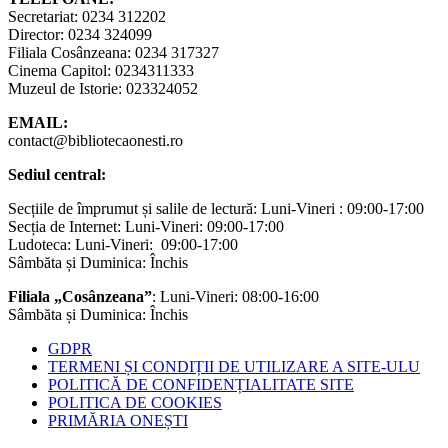
Secretariat: 0234 312202
Director: 0234 324099
Filiala Cosânzeana: 0234 317327
Cinema Capitol: 0234311333
Muzeul de Istorie: 023324052
EMAIL:
contact@bibliotecaonesti.ro
Sediul central:
Secțiile de împrumut și salile de lectură: Luni-Vineri : 09:00-17:00
Secția de Internet: Luni-Vineri: 09:00-17:00
Ludoteca: Luni-Vineri: 09:00-17:00
Sâmbăta și Duminica: Închis
Filiala „Cosânzeana”
: Luni-Vineri: 08:00-16:00
Sâmbăta și Duminica: Închis
GDPR
TERMENI ȘI CONDIȚII DE UTILIZARE A SITE-ULU
POLITICĂ DE CONFIDENȚIALITATE SITE
POLITICA DE COOKIES
PRIMĂRIA ONEȘTI