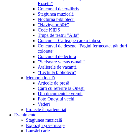
Rosetti”
Concursul de ex-libris
Stagiunea muzicală
Nocturna bibliotecii
”Navigator 50+”
Code KIDS
Trupa de teatru ”Alfa”
Concurs – Cartea pe care o iubesc
Concursul de desene ”Pagini fermecate, gânduri
colorate”
Concursul de lectură
”Scrisoare versus e-mail”
Atelierele de vacanță
”Lecții la bibliotecă”
Memoria locală
Articole de presă
Cărți cu referire la Onești
Din documentele vremii
Foto Oneștiul vechi
Vederi
Proiecte în parteneriat
Evenimente
Stagiunea muzicală
Expoziții și vernisaje
Lansări carte