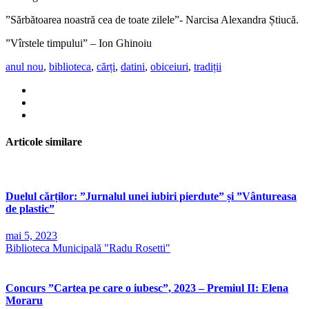
”Sărbătoarea noastră cea de toate zilele”- Narcisa Alexandra Știucă.
”Vîrstele timpului” – Ion Ghinoiu
anul nou
,
biblioteca
,
cărți
,
datini
,
obiceiuri
,
tradiții
Articole similare
Duelul cărților: ”Jurnalul unei iubiri pierdute” și ”Vântureasa
de plastic”
mai 5, 2023
Biblioteca Municipală "Radu Rosetti"
Concurs ”Cartea pe care o iubesc”, 2023 – Premiul II: Elena
Moraru