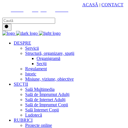
HUB CULTURAL ZONAL
ACASĂ
|
CONTACT
Youtube
Instagram
Facebook
DESPRE
Servicii
Structură, organizare, spații
Organigramă
Secții
Regulament
Istoric
Misiune, viziune, obiective
SECȚII
Sală Multimedia
Sală de Împrumut Adulți
Sală de Internet Adulți
Sală de împrumut Copii
Sală Internet Copii
Ludotecă
RUBRICI
Proiecte online