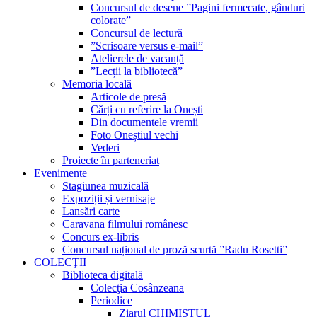
Concursul de desene ”Pagini fermecate, gânduri
colorate”
Concursul de lectură
”Scrisoare versus e-mail”
Atelierele de vacanță
”Lecții la bibliotecă”
Memoria locală
Articole de presă
Cărți cu referire la Onești
Din documentele vremii
Foto Oneștiul vechi
Vederi
Proiecte în parteneriat
Evenimente
Stagiunea muzicală
Expoziții și vernisaje
Lansări carte
Caravana filmului românesc
Concurs ex-libris
Concursul național de proză scurtă ”Radu Rosetti”
COLECŢII
Biblioteca digitală
Colecţia Cosânzeana
Periodice
Ziarul CHIMISTUL