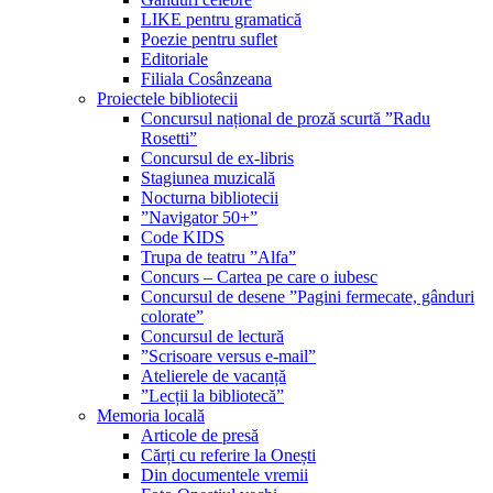
LIKE pentru gramatică
Poezie pentru suflet
Editoriale
Filiala Cosânzeana
Proiectele bibliotecii
Concursul național de proză scurtă ”Radu
Rosetti”
Concursul de ex-libris
Stagiunea muzicală
Nocturna bibliotecii
”Navigator 50+”
Code KIDS
Trupa de teatru ”Alfa”
Concurs – Cartea pe care o iubesc
Concursul de desene ”Pagini fermecate, gânduri
colorate”
Concursul de lectură
”Scrisoare versus e-mail”
Atelierele de vacanță
”Lecții la bibliotecă”
Memoria locală
Articole de presă
Cărți cu referire la Onești
Din documentele vremii