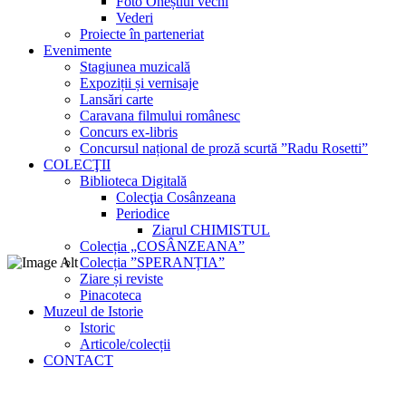
Foto Oneștiul vechi
Vederi
Proiecte în parteneriat
Evenimente
Stagiunea muzicală
Expoziții și vernisaje
Lansări carte
Caravana filmului românesc
Concurs ex-libris
Concursul național de proză scurtă ”Radu Rosetti”
COLECŢII
Biblioteca Digitală
Colecţia Cosânzeana
Periodice
Ziarul CHIMISTUL
Colecția „COSÂNZEANA”
Colecția ”SPERANȚIA”
Ziare și reviste
Pinacoteca
Muzeul de Istorie
Istoric
Articole/colecții
CONTACT