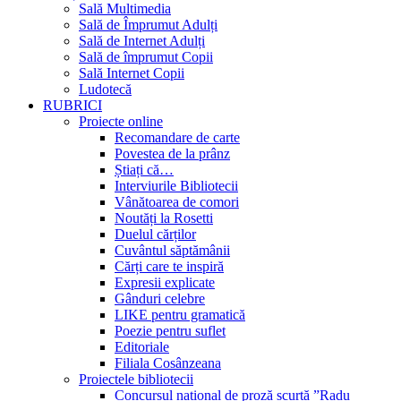
Sală Multimedia
Sală de Împrumut Adulți
Sală de Internet Adulți
Sală de împrumut Copii
Sală Internet Copii
Ludotecă
RUBRICI
Proiecte online
Recomandare de carte
Povestea de la prânz
Știați că…
Interviurile Bibliotecii
Vânătoarea de comori
Noutăți la Rosetti
Duelul cărților
Cuvântul săptămânii
Cărți care te inspiră
Expresii explicate
Gânduri celebre
LIKE pentru gramatică
Poezie pentru suflet
Editoriale
Filiala Cosânzeana
Proiectele bibliotecii
Concursul național de proză scurtă ”Radu