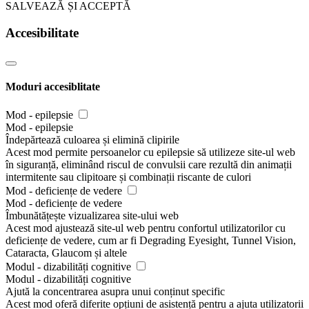
SALVEAZĂ ȘI ACCEPTĂ
Accesibilitate
Moduri accesiblitate
Mod - epilepsie
Mod - epilepsie
Îndepărtează culoarea și elimină clipirile
Acest mod permite persoanelor cu epilepsie să utilizeze site-ul web
în siguranță, eliminând riscul de convulsii care rezultă din animații
intermitente sau clipitoare și combinații riscante de culori
Mod - deficiențe de vedere
Mod - deficiențe de vedere
Îmbunătățește vizualizarea site-ului web
Acest mod ajustează site-ul web pentru confortul utilizatorilor cu
deficiențe de vedere, cum ar fi Degrading Eyesight, Tunnel Vision,
Cataracta, Glaucom și altele
Modul - dizabilități cognitive
Modul - dizabilități cognitive
Ajută la concentrarea asupra unui conținut specific
Acest mod oferă diferite opțiuni de asistență pentru a ajuta utilizatorii