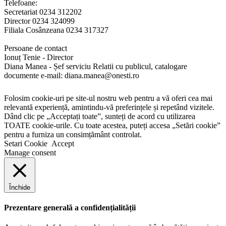
Telefoane:
Secretariat 0234 312202
Director 0234 324099
Filiala Cosânzeana 0234 317327
Persoane de contact
Ionuț Tenie - Director
Diana Manea - Șef serviciu Relatii cu publicul, catalogare
documente e-mail: diana.manea@onesti.ro
Folosim cookie-uri pe site-ul nostru web pentru a vă oferi cea mai
relevantă experiență, amintindu-vă preferințele și repetând vizitele.
Dând clic pe „Acceptați toate”, sunteți de acord cu utilizarea
TOATE cookie-urile. Cu toate acestea, puteți accesa „Setări cookie”
pentru a furniza un consimțământ controlat.
Setari Cookie
Accept
Manage consent
Închide
Prezentare generală a confidențialității