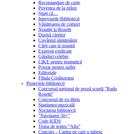
Recomandare de carte
Povestea de la prânz
Știați că…
Interviurile Bibliotecii
Vânătoarea de comori
Noutăți la Rosetti
Duelul cărților
Cuvântul săptămânii
Cărți care te inspiră
Expresii explicate
Gânduri celebre
LIKE pentru gramatică
Poezie pentru suflet
Editoriale
Filiala Cosânzeana
Proiectele bibliotecii
Concursul național de proză scurtă ”Radu
Rosetti”
Concursul de ex-libris
Stagiunea muzicală
Nocturna bibliotecii
”Navigator 50+”
Code KIDS
Trupa de teatru ”Alfa”
Concurs – Cartea pe care o iubesc