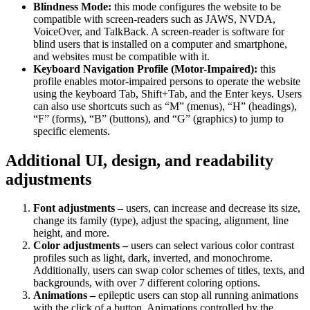
Blindness Mode:
this mode configures the website to be
compatible with screen-readers such as JAWS, NVDA,
VoiceOver, and TalkBack. A screen-reader is software for
blind users that is installed on a computer and smartphone,
and websites must be compatible with it.
Keyboard Navigation Profile (Motor-Impaired):
this
profile enables motor-impaired persons to operate the website
using the keyboard Tab, Shift+Tab, and the Enter keys. Users
can also use shortcuts such as “M” (menus), “H” (headings),
“F” (forms), “B” (buttons), and “G” (graphics) to jump to
specific elements.
Additional UI, design, and readability
adjustments
Font adjustments –
users, can increase and decrease its size,
change its family (type), adjust the spacing, alignment, line
height, and more.
Color adjustments –
users can select various color contrast
profiles such as light, dark, inverted, and monochrome.
Additionally, users can swap color schemes of titles, texts, and
backgrounds, with over 7 different coloring options.
Animations –
epileptic users can stop all running animations
with the click of a button. Animations controlled by the