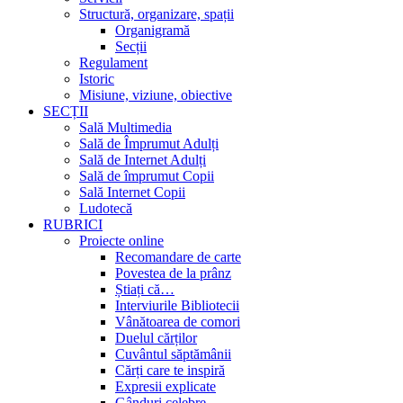
Structură, organizare, spații
Organigramă
Secții
Regulament
Istoric
Misiune, viziune, obiective
SECȚII
Sală Multimedia
Sală de Împrumut Adulți
Sală de Internet Adulți
Sală de împrumut Copii
Sală Internet Copii
Ludotecă
RUBRICI
Proiecte online
Recomandare de carte
Povestea de la prânz
Știați că…
Interviurile Bibliotecii
Vânătoarea de comori
Duelul cărților
Cuvântul săptămânii
Cărți care te inspiră
Expresii explicate
Gânduri celebre