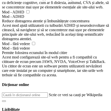
cu deficiențe cognitive, cum ar fi dislexia, autismul, CVA și altele, să
se concentreze mai ușor pe elementele esențiale ale site-ului web.
Mod - ADHD
Mod - ADHD
Reduce distragerea atentie și îmbunătățește concentrarea
Acest mod ajută utilizatorii cu tulburări ADHD și neurodezvoltare să
citească, să navigheze și să se concentreze mai ușor pe elementele
principale ale site-ului web, reducând în același timp semnificativ
distragerea atentiei.
Mod - fără vedere
Mod - fără vedere
Permite folosirea ecranului în modul citire
Acest mod configurează site-ul web pentru a fi compatibil cu
cititoare de ecran precum JAWS, NVDA, VoiceOver și TalkBack.
Un cititor de ecran este un software pentru utilizatorii nevăzători
care este instalat pe un computer și smartphone, iar site-urile web
trebuie să fie compatibile cu acesta.
Dicționar online
Scrie ce vrei sa cauți pe Wikipedia
Lizibilitate