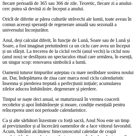
fiecare perioadă de 365 sau 366 de zile. Teoretic, fiecare zi a anului-
cerc putea să devină zi de început a anului.
Oricît de diferite ar părea culturile străvechi ale lumii, toate aveau în
comun aceeași speranță de regenerare anuală sau sezonală a
universului înconjurător.
Anul, deși calculat diferit, în funcție de Lună, Soare sau de Lună și
Soare, a fost imaginat pretutindeni ca un ciclu care avea un început
și un sfârșit. La trecerea de la ciclul vechi (anul vechi) la ciclul nou
(anul nou) se desfășura un spectaculos ritual care urmărea, în esență,
un singur scop: renovarea simbolică a lumii.
Oamenii tuturor timpurilor așteptau cu mare nerăbdare sosirea noului
an. Dar, îndepărtarea de ziua care marca noul ciclu calendaristic
însemna și pierderea treptată a perfecțiunii inițiale; acumularea
zilelor aducea îmbătrânire, degenerare și pierdere.
Timpul se naște deci anual, se maturizează în vremea coacerii
recoltelor și apoi îmbătrânește și moare, condiție esențială pentru
reînceperea unei noi perioade calendaristice.
Ca și alte sărbători înzestrate cu forță sacră, Anul Nou este un timp
al previziunilor și al încercării oamenilor de a face viitorul favorabil.
Acum, bătrânii alcătuiesc binecunoscutul calendar de ceapă