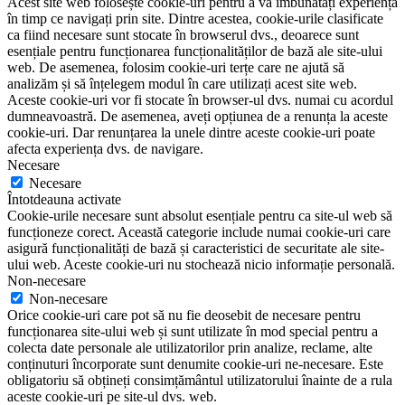
Acest site web folosește cookie-uri pentru a vă îmbunătăți experiența
în timp ce navigați prin site. Dintre acestea, cookie-urile clasificate
ca fiind necesare sunt stocate în browserul dvs., deoarece sunt
esențiale pentru funcționarea funcționalităților de bază ale site-ului
web. De asemenea, folosim cookie-uri terțe care ne ajută să
analizăm și să înțelegem modul în care utilizați acest site web.
Aceste cookie-uri vor fi stocate în browser-ul dvs. numai cu acordul
dumneavoastră. De asemenea, aveți opțiunea de a renunța la aceste
cookie-uri. Dar renunțarea la unele dintre aceste cookie-uri poate
afecta experiența dvs. de navigare.
Necesare
Necesare
Întotdeauna activate
Cookie-urile necesare sunt absolut esențiale pentru ca site-ul web să
funcționeze corect. Această categorie include numai cookie-uri care
asigură funcționalități de bază și caracteristici de securitate ale site-
ului web. Aceste cookie-uri nu stochează nicio informație personală.
Non-necesare
Non-necesare
Orice cookie-uri care pot să nu fie deosebit de necesare pentru
funcționarea site-ului web și sunt utilizate în mod special pentru a
colecta date personale ale utilizatorilor prin analize, reclame, alte
conținuturi încorporate sunt denumite cookie-uri ne-necesare. Este
obligatoriu să obțineți consimțământul utilizatorului înainte de a rula
aceste cookie-uri pe site-ul dvs. web.