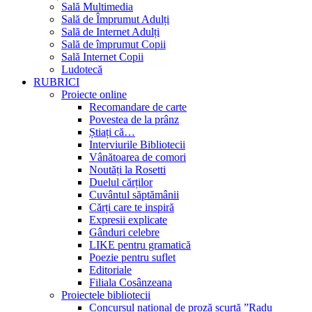
Sală Multimedia
Sală de Împrumut Adulți
Sală de Internet Adulți
Sală de împrumut Copii
Sală Internet Copii
Ludotecă
RUBRICI
Proiecte online
Recomandare de carte
Povestea de la prânz
Știați că…
Interviurile Bibliotecii
Vânătoarea de comori
Noutăți la Rosetti
Duelul cărților
Cuvântul săptămânii
Cărți care te inspiră
Expresii explicate
Gânduri celebre
LIKE pentru gramatică
Poezie pentru suflet
Editoriale
Filiala Cosânzeana
Proiectele bibliotecii
Concursul național de proză scurtă ”Radu