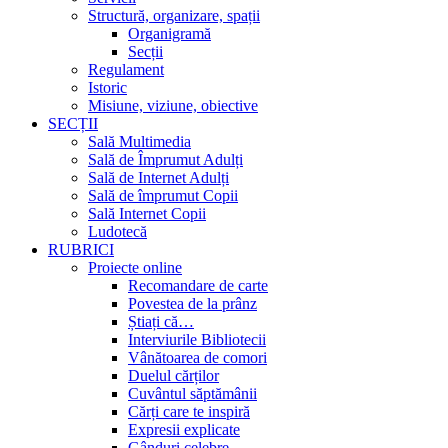
Structură, organizare, spații
Organigramă
Secții
Regulament
Istoric
Misiune, viziune, obiective
SECȚII
Sală Multimedia
Sală de Împrumut Adulți
Sală de Internet Adulți
Sală de împrumut Copii
Sală Internet Copii
Ludotecă
RUBRICI
Proiecte online
Recomandare de carte
Povestea de la prânz
Știați că…
Interviurile Bibliotecii
Vânătoarea de comori
Duelul cărților
Cuvântul săptămânii
Cărți care te inspiră
Expresii explicate
Gânduri celebre