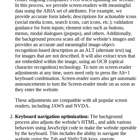
In this process, we provide screen-readers with meaningful
data using the ARIA set of attributes. For example, we
provide accurate form labels; descriptions for actionable icons
(social media icons, search icons, cart icons, etc.); validation
guidance for form inputs; element roles such as buttons,
menus, modal dialogues (popups), and others. Additionally,
the background process scans all of the website’s images and
provides an accurate and meaningful image-object-
recognition-based description as an ALT (alternate text) tag
for images that are not described. It will also extract texts that
are embedded within the image, using an OCR (optical
character recognition) technology. To turn on screen-reader
adjustments at any time, users need only to press the Alt+1
keyboard combination. Screen-reader users also get automatic
announcements to turn the Screen-reader mode on as soon as
they enter the website.
These adjustments are compatible with all popular screen
readers, including JAWS and NVDA.
Keyboard navigation optimization:
The background
process also adjusts the website’s HTML, and adds various
behaviors using JavaScript code to make the website operable
by the keyboard. This includes the ability to navigate the
website using the Tab and Shift+Tab keys, operate