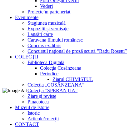
Foto Oneștiul vechi
Vederi
Proiecte în parteneriat
Evenimente
Stagiunea muzicală
Expoziții și vernisaje
Lansări carte
Caravana filmului românesc
Concurs ex-libris
Concursul național de proză scurtă ”Radu Rosetti”
COLECŢII
Biblioteca Digitală
Colecţia Cosânzeana
Periodice
Ziarul CHIMISTUL
Colecția „COSÂNZEANA”
Colecția ”SPERANȚIA”
Ziare și reviste
Pinacoteca
Muzeul de Istorie
Istoric
Articole/colecții
CONTACT