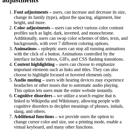
Font adjustments –
users, can increase and decrease its size,
change its family (type), adjust the spacing, alignment, line
height, and more.
Color adjustments –
users can select various color contrast
profiles such as light, dark, inverted, and monochrome.
Additionally, users can swap color schemes of titles, texts, and
backgrounds, with over 7 different coloring options.
Animations –
epileptic users can stop all running animations
with the click of a button. Animations controlled by the
interface include videos, GIFs, and CSS flashing transitions.
Content highlighting –
users can choose to emphasize
important elements such as links and titles. They can also
choose to highlight focused or hovered elements only.
Audio muting –
users with hearing devices may experience
headaches or other issues due to automatic audio playing.
This option lets users mute the entire website instantly.
Cognitive disorders –
we utilize a search engine that is
linked to Wikipedia and Wiktionary, allowing people with
cognitive disorders to decipher meanings of phrases, initials,
slang, and others.
Additional functions –
we provide users the option to
change cursor color and size, use a printing mode, enable a
virtual keyboard, and many other functions.