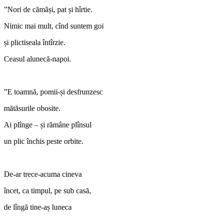
”Nori de cămăși, pat și hîrtie.
Nimic mai mult, cînd suntem goi
și plictiseala întîrzie.
Ceasul alunecă-napoi.
”E toamnă, pomii-și desfrunzesc
mătăsurile obosite.
Ai plînge – și rămâne plînsul
un plic închis peste orbite.
De-ar trece-acuma cineva
încet, ca timpul, pe sub casă,
de lîngă tine-aș luneca