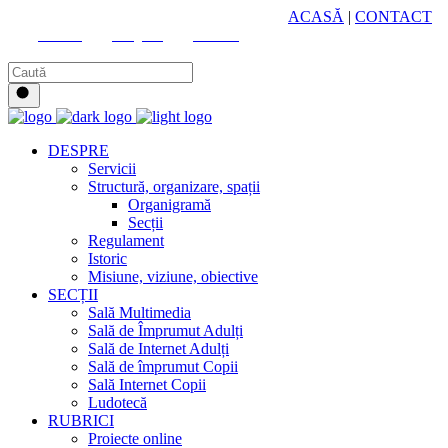
HUB CULTURAL ZONAL
ACASĂ
|
CONTACT
Youtube
Instagram
Facebook
DESPRE
Servicii
Structură, organizare, spații
Organigramă
Secții
Regulament
Istoric
Misiune, viziune, obiective
SECȚII
Sală Multimedia
Sală de Împrumut Adulți
Sală de Internet Adulți
Sală de împrumut Copii
Sală Internet Copii
Ludotecă
RUBRICI
Proiecte online