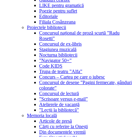
LIKE pentru gramatică
Poezie pentru suflet
Editoriale
Filiala Cosânzeana
Proiectele bibliotecii
Concursul național de proză scurtă ”Radu
Rosetti”
Concursul de ex-libris
Stagiunea muzicală
Nocturna bibliotecii
”Navigator 50+”
Code KIDS
Trupa de teatru ”Alfa”
Concurs – Cartea pe care o iubesc
Concursul de desene ”Pagini fermecate, gânduri
colorate”
Concursul de lectură
”Scrisoare versus e-mail”
Atelierele de vacanță
”Lecții la bibliotecă”
Memoria locală
Articole de presă
Cărți cu referire la Onești
Din documentele vremii