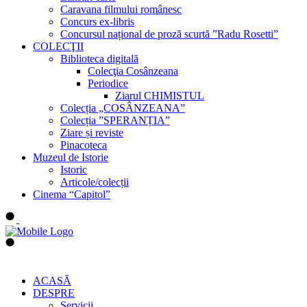
Caravana filmului românesc
Concurs ex-libris
Concursul național de proză scurtă ”Radu Rosetti”
COLECŢII
Biblioteca digitală
Colecţia Cosânzeana
Periodice
Ziarul CHIMISTUL
Colecția „COSÂNZEANA”
Colecția ”SPERANȚIA”
Ziare și reviste
Pinacoteca
Muzeul de Istorie
Istoric
Articole/colecții
Cinema “Capitol”
ACASĂ
DESPRE
Servicii