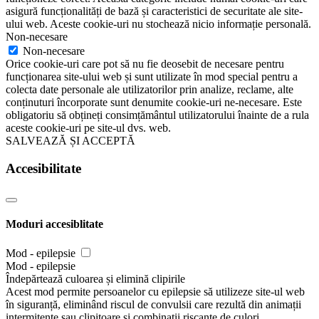
asigură funcționalități de bază și caracteristici de securitate ale site-
ului web. Aceste cookie-uri nu stochează nicio informație personală.
Non-necesare
Non-necesare
Orice cookie-uri care pot să nu fie deosebit de necesare pentru
funcționarea site-ului web și sunt utilizate în mod special pentru a
colecta date personale ale utilizatorilor prin analize, reclame, alte
conținuturi încorporate sunt denumite cookie-uri ne-necesare. Este
obligatoriu să obțineți consimțământul utilizatorului înainte de a rula
aceste cookie-uri pe site-ul dvs. web.
SALVEAZĂ ȘI ACCEPTĂ
Accesibilitate
Moduri accesiblitate
Mod - epilepsie
Mod - epilepsie
Îndepărtează culoarea și elimină clipirile
Acest mod permite persoanelor cu epilepsie să utilizeze site-ul web
în siguranță, eliminând riscul de convulsii care rezultă din animații
intermitente sau clipitoare și combinații riscante de culori