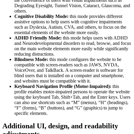
the convenience of users with visual impairments such as
Degrading Eyesight, Tunnel Vision, Cataract, Glaucoma, and
others.
Cognitive Disability Mode:
this mode provides different
assistive options to help users with cognitive impairments
such as Dyslexia, Autism, CVA, and others, to focus on the
essential elements of the website more easily.
ADHD Friendly Mode:
this mode helps users with ADHD
and Neurodevelopmental disorders to read, browse, and focus
on the main website elements more easily while significantly
reducing distractions.
Blindness Mode:
this mode configures the website to be
compatible with screen-readers such as JAWS, NVDA,
VoiceOver, and TalkBack. A screen-reader is software for
blind users that is installed on a computer and smartphone,
and websites must be compatible with it.
Keyboard Navigation Profile (Motor-Impaired):
this
profile enables motor-impaired persons to operate the website
using the keyboard Tab, Shift+Tab, and the Enter keys. Users
can also use shortcuts such as “M” (menus), “H” (headings),
“F” (forms), “B” (buttons), and “G” (graphics) to jump to
specific elements.
Additional UI, design, and readability
adjustments