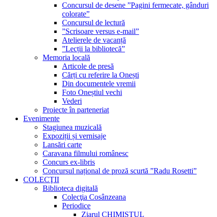
Concursul de desene ”Pagini fermecate, gânduri
colorate”
Concursul de lectură
”Scrisoare versus e-mail”
Atelierele de vacanță
”Lecții la bibliotecă”
Memoria locală
Articole de presă
Cărți cu referire la Onești
Din documentele vremii
Foto Oneștiul vechi
Vederi
Proiecte în parteneriat
Evenimente
Stagiunea muzicală
Expoziții și vernisaje
Lansări carte
Caravana filmului românesc
Concurs ex-libris
Concursul național de proză scurtă ”Radu Rosetti”
COLECŢII
Biblioteca digitală
Colecţia Cosânzeana
Periodice
Ziarul CHIMISTUL