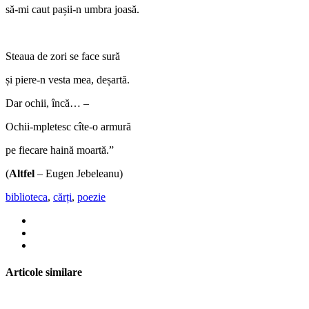
să-mi caut pașii-n umbra joasă.
Steaua de zori se face sură
și piere-n vesta mea, deșartă.
Dar ochii, încă… –
Ochii-mpletesc cîte-o armură
pe fiecare haină moartă.”
(
Altfel
– Eugen Jebeleanu)
biblioteca
,
cărți
,
poezie
Articole similare