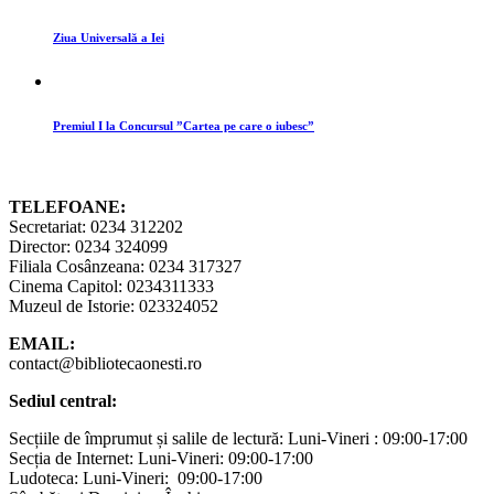
Ziua Universală a Iei
Premiul I la Concursul ”Cartea pe care o iubesc”
TELEFOANE:
Secretariat: 0234 312202
Director: 0234 324099
Filiala Cosânzeana: 0234 317327
Cinema Capitol: 0234311333
Muzeul de Istorie: 023324052
EMAIL:
contact@bibliotecaonesti.ro
Sediul central:
Secțiile de împrumut și salile de lectură: Luni-Vineri : 09:00-17:00
Secția de Internet: Luni-Vineri: 09:00-17:00
Ludoteca: Luni-Vineri: 09:00-17:00