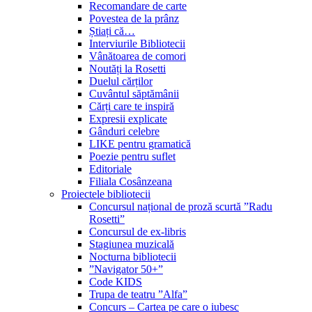
Recomandare de carte
Povestea de la prânz
Știați că…
Interviurile Bibliotecii
Vânătoarea de comori
Noutăți la Rosetti
Duelul cărților
Cuvântul săptămânii
Cărți care te inspiră
Expresii explicate
Gânduri celebre
LIKE pentru gramatică
Poezie pentru suflet
Editoriale
Filiala Cosânzeana
Proiectele bibliotecii
Concursul național de proză scurtă ”Radu
Rosetti”
Concursul de ex-libris
Stagiunea muzicală
Nocturna bibliotecii
”Navigator 50+”
Code KIDS
Trupa de teatru ”Alfa”
Concurs – Cartea pe care o iubesc