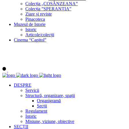
Colecția „COSÂNZEANA”
Colecția ”SPERANȚIA”
Ziare și reviste
Pinacoteca
Muzeul de Istorie
Istoric
Articole/colecții
Cinema “Capitol”
DESPRE
Servicii
Structură, organizare, spații
Organigramă
Secții
Regulament
Istoric
Misiune, viziune, obiective
SECȚII