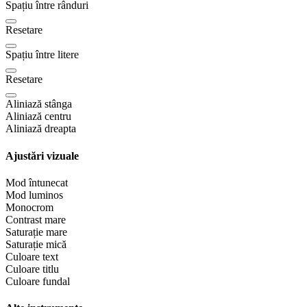
Spațiu între rânduri
Resetare
Spațiu între litere
Resetare
Aliniază stânga
Aliniază centru
Aliniază dreapta
Ajustări vizuale
Mod întunecat
Mod luminos
Monocrom
Contrast mare
Saturație mare
Saturație mică
Culoare text
Culoare titlu
Culoare fundal