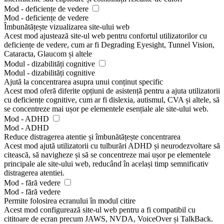
Mod - deficiențe de vedere
Mod - deficiențe de vedere
Îmbunătățește vizualizarea site-ului web
Acest mod ajustează site-ul web pentru confortul utilizatorilor cu
deficiențe de vedere, cum ar fi Degrading Eyesight, Tunnel Vision,
Cataracta, Glaucom și altele
Modul - dizabilități cognitive
Modul - dizabilități cognitive
Ajută la concentrarea asupra unui conținut specific
Acest mod oferă diferite opțiuni de asistență pentru a ajuta utilizatorii
cu deficiențe cognitive, cum ar fi dislexia, autismul, CVA și altele, să
se concentreze mai ușor pe elementele esențiale ale site-ului web.
Mod - ADHD
Mod - ADHD
Reduce distragerea atentie și îmbunătățește concentrarea
Acest mod ajută utilizatorii cu tulburări ADHD și neurodezvoltare să
citească, să navigheze și să se concentreze mai ușor pe elementele
principale ale site-ului web, reducând în același timp semnificativ
distragerea atentiei.
Mod - fără vedere
Mod - fără vedere
Permite folosirea ecranului în modul citire
Acest mod configurează site-ul web pentru a fi compatibil cu
cititoare de ecran precum JAWS, NVDA, VoiceOver și TalkBack.