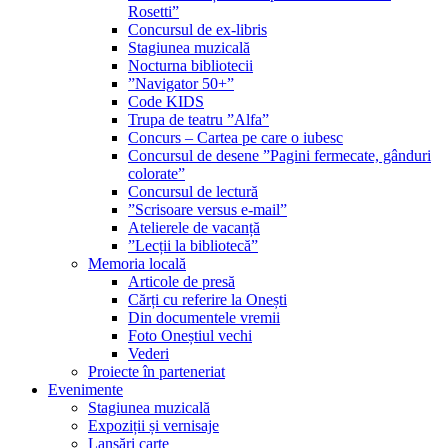
Rosetti”
Concursul de ex-libris
Stagiunea muzicală
Nocturna bibliotecii
”Navigator 50+”
Code KIDS
Trupa de teatru ”Alfa”
Concurs – Cartea pe care o iubesc
Concursul de desene ”Pagini fermecate, gânduri
colorate”
Concursul de lectură
”Scrisoare versus e-mail”
Atelierele de vacanță
”Lecții la bibliotecă”
Memoria locală
Articole de presă
Cărți cu referire la Onești
Din documentele vremii
Foto Oneștiul vechi
Vederi
Proiecte în parteneriat
Evenimente
Stagiunea muzicală
Expoziții și vernisaje
Lansări carte