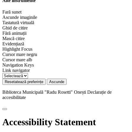
Alte instrumente
Fară sunet
Ascunde imaginile
Tastatură virtuală
Ghid de citire
Fără animații
Mască citire
Evidențiază
Highlight Focus
Cursor mare negru
Cursor mare alb
Navigation Keys
Link navigator
Resetatează preferințe
Ascunde
Biblioteca Municipală "Radu Rosetti" Onești
Declarație de
accesibilitate
Accessibility Statement