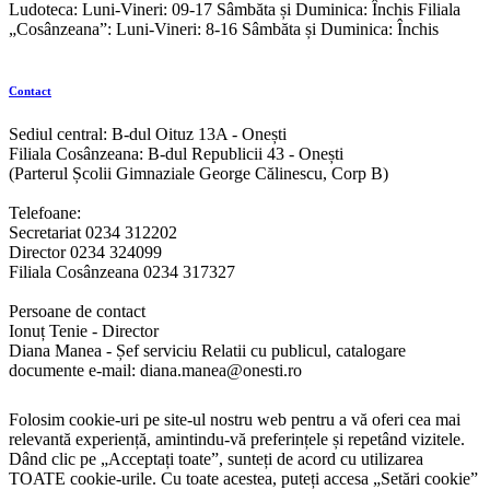
Ludoteca: Luni-Vineri: 09-17 Sâmbăta și Duminica: Închis Filiala
„Cosânzeana”: Luni-Vineri: 8-16 Sâmbăta și Duminica: Închis
Contact
Sediul central: B-dul Oituz 13A - Onești
Filiala Cosânzeana: B-dul Republicii 43 - Onești
(Parterul Școlii Gimnaziale George Călinescu, Corp B)
Telefoane:
Secretariat 0234 312202
Director 0234 324099
Filiala Cosânzeana 0234 317327
Persoane de contact
Ionuț Tenie - Director
Diana Manea - Șef serviciu Relatii cu publicul, catalogare
documente e-mail: diana.manea@onesti.ro
Folosim cookie-uri pe site-ul nostru web pentru a vă oferi cea mai
relevantă experiență, amintindu-vă preferințele și repetând vizitele.
Dând clic pe „Acceptați toate”, sunteți de acord cu utilizarea
TOATE cookie-urile. Cu toate acestea, puteți accesa „Setări cookie”