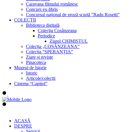
Caravana filmului românesc
Concurs ex-libris
Concursul național de proză scurtă ”Radu Rosetti”
COLECŢII
Biblioteca digitală
Colecţia Cosânzeana
Periodice
Ziarul CHIMISTUL
Colecția „COSÂNZEANA”
Colecția ”SPERANȚIA”
Ziare și reviste
Pinacoteca
Muzeul de Istorie
Istoric
Articole/colecții
Cinema “Capitol”
ACASĂ
DESPRE
Servicii