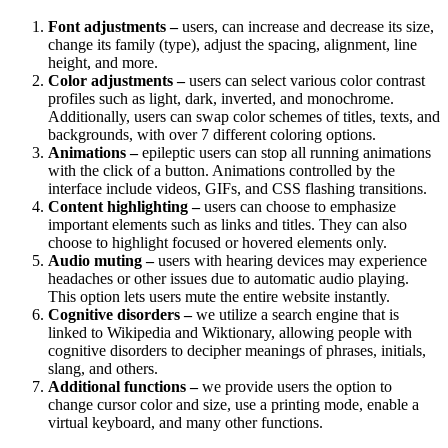
Font adjustments –
users, can increase and decrease its size,
change its family (type), adjust the spacing, alignment, line
height, and more.
Color adjustments –
users can select various color contrast
profiles such as light, dark, inverted, and monochrome.
Additionally, users can swap color schemes of titles, texts, and
backgrounds, with over 7 different coloring options.
Animations –
epileptic users can stop all running animations
with the click of a button. Animations controlled by the
interface include videos, GIFs, and CSS flashing transitions.
Content highlighting –
users can choose to emphasize
important elements such as links and titles. They can also
choose to highlight focused or hovered elements only.
Audio muting –
users with hearing devices may experience
headaches or other issues due to automatic audio playing.
This option lets users mute the entire website instantly.
Cognitive disorders –
we utilize a search engine that is
linked to Wikipedia and Wiktionary, allowing people with
cognitive disorders to decipher meanings of phrases, initials,
slang, and others.
Additional functions –
we provide users the option to
change cursor color and size, use a printing mode, enable a
virtual keyboard, and many other functions.