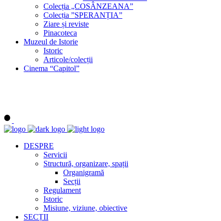
Colecția „COSÂNZEANA”
Colecția ”SPERANȚIA”
Ziare și reviste
Pinacoteca
Muzeul de Istorie
Istoric
Articole/colecții
Cinema “Capitol”
DESPRE
Servicii
Structură, organizare, spații
Organigramă
Secții
Regulament
Istoric
Misiune, viziune, obiective
SECȚII