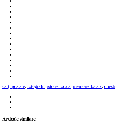
cărți poștale
,
fotografii
,
istorie locală
,
memorie locală
,
onesti
Articole similare