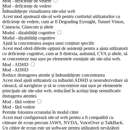
Mod - deficiențe de vedere
Mod - deficiențe de vedere
Îmbunătățește vizualizarea site-ului web
Acest mod ajustează site-ul web pentru confortul utilizatorilor cu
deficiențe de vedere, cum ar fi Degrading Eyesight, Tunnel Vision,
Cataracta, Glaucom și altele
Modul - dizabilități cognitive
Modul - dizabilități cognitive
Ajută la concentrarea asupra unui conținut specific
Acest mod oferă diferite opțiuni de asistență pentru a ajuta utilizatorii
cu deficiențe cognitive, cum ar fi dislexia, autismul, CVA și altele, să
se concentreze mai ușor pe elementele esențiale ale site-ului web.
Mod - ADHD
Mod - ADHD
Reduce distragerea atentie și îmbunătățește concentrarea
Acest mod ajută utilizatorii cu tulburări ADHD și neurodezvoltare să
citească, să navigheze și să se concentreze mai ușor pe elementele
principale ale site-ului web, reducând în același timp semnificativ
distragerea atentiei.
Mod - fără vedere
Mod - fără vedere
Permite folosirea ecranului în modul citire
Acest mod configurează site-ul web pentru a fi compatibil cu
cititoare de ecran precum JAWS, NVDA, VoiceOver și TalkBack.
Un cititor de ecran este un software pentru utilizatorii nevăzători