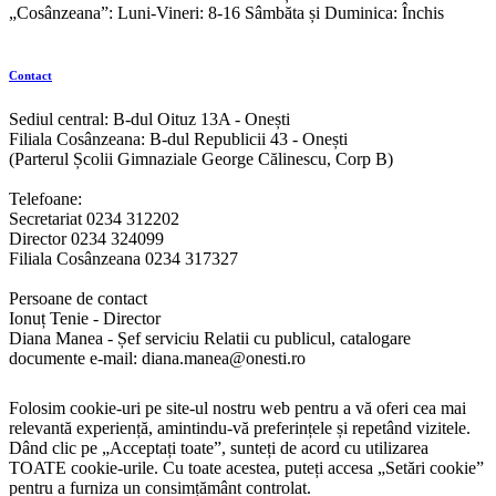
„Cosânzeana”: Luni-Vineri: 8-16 Sâmbăta și Duminica: Închis
Contact
Sediul central: B-dul Oituz 13A - Onești
Filiala Cosânzeana: B-dul Republicii 43 - Onești
(Parterul Școlii Gimnaziale George Călinescu, Corp B)
Telefoane:
Secretariat 0234 312202
Director 0234 324099
Filiala Cosânzeana 0234 317327
Persoane de contact
Ionuț Tenie - Director
Diana Manea - Șef serviciu Relatii cu publicul, catalogare
documente e-mail: diana.manea@onesti.ro
Folosim cookie-uri pe site-ul nostru web pentru a vă oferi cea mai
relevantă experiență, amintindu-vă preferințele și repetând vizitele.
Dând clic pe „Acceptați toate”, sunteți de acord cu utilizarea
TOATE cookie-urile. Cu toate acestea, puteți accesa „Setări cookie”
pentru a furniza un consimțământ controlat.