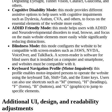
Degrading Eyesight, Tunnel Vision, Cataract, Glaucoma, and
others.
Cognitive Disability Mode:
this mode provides different
assistive options to help users with cognitive impairments
such as Dyslexia, Autism, CVA, and others, to focus on the
essential elements of the website more easily.
ADHD Friendly Mode:
this mode helps users with ADHD
and Neurodevelopmental disorders to read, browse, and focus
on the main website elements more easily while significantly
reducing distractions.
Blindness Mode:
this mode configures the website to be
compatible with screen-readers such as JAWS, NVDA,
VoiceOver, and TalkBack. A screen-reader is software for
blind users that is installed on a computer and smartphone,
and websites must be compatible with it.
Keyboard Navigation Profile (Motor-Impaired):
this
profile enables motor-impaired persons to operate the website
using the keyboard Tab, Shift+Tab, and the Enter keys. Users
can also use shortcuts such as “M” (menus), “H” (headings),
“F” (forms), “B” (buttons), and “G” (graphics) to jump to
specific elements.
Additional UI, design, and readability
adjustments