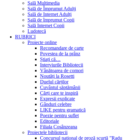
Sală Multimedia
Sală de Împrumut Adulți
Sală de Internet Adulți
Sală de împrumut Copii
Sală Internet Copii
Ludotecă
RUBRICI
Proiecte online
Recomandare de carte
Povestea de la prânz
Știați că…
Interviurile Bibliotecii
Vânătoarea de comori
Noutăți la Rosetti
Duelul cărților
Cuvântul săptămânii
Cărți care te inspiră
Expresii explicate
Gânduri celebre
LIKE pentru gramatică
Poezie pentru suflet
Editoriale
Filiala Cosânzeana
Proiectele bibliotecii
Concursul național de proză scurtă ”Radu