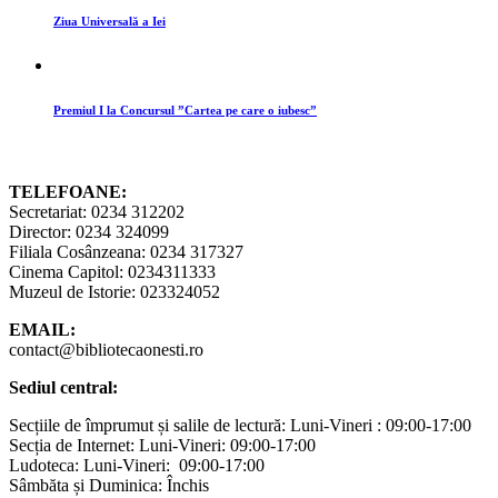
Ziua Universală a Iei
Premiul I la Concursul ”Cartea pe care o iubesc”
TELEFOANE:
Secretariat: 0234 312202
Director: 0234 324099
Filiala Cosânzeana: 0234 317327
Cinema Capitol: 0234311333
Muzeul de Istorie: 023324052
EMAIL:
contact@bibliotecaonesti.ro
Sediul central:
Secțiile de împrumut și salile de lectură: Luni-Vineri : 09:00-17:00
Secția de Internet: Luni-Vineri: 09:00-17:00
Ludoteca: Luni-Vineri: 09:00-17:00
Sâmbăta și Duminica: Închis