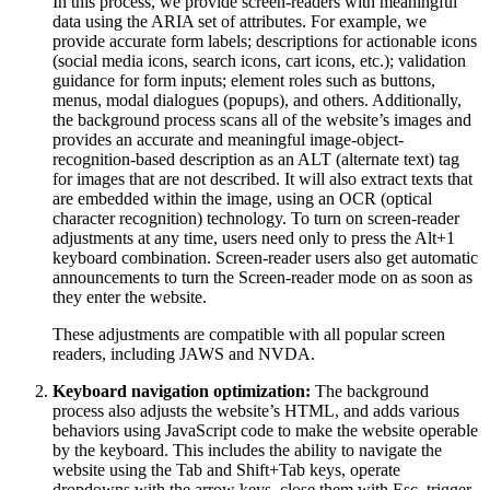
In this process, we provide screen-readers with meaningful
data using the ARIA set of attributes. For example, we
provide accurate form labels; descriptions for actionable icons
(social media icons, search icons, cart icons, etc.); validation
guidance for form inputs; element roles such as buttons,
menus, modal dialogues (popups), and others. Additionally,
the background process scans all of the website’s images and
provides an accurate and meaningful image-object-
recognition-based description as an ALT (alternate text) tag
for images that are not described. It will also extract texts that
are embedded within the image, using an OCR (optical
character recognition) technology. To turn on screen-reader
adjustments at any time, users need only to press the Alt+1
keyboard combination. Screen-reader users also get automatic
announcements to turn the Screen-reader mode on as soon as
they enter the website.
These adjustments are compatible with all popular screen
readers, including JAWS and NVDA.
Keyboard navigation optimization:
The background
process also adjusts the website’s HTML, and adds various
behaviors using JavaScript code to make the website operable
by the keyboard. This includes the ability to navigate the
website using the Tab and Shift+Tab keys, operate
dropdowns with the arrow keys, close them with Esc, trigger