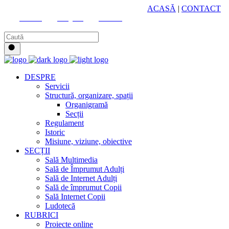
HUB CULTURAL ZONAL
ACASĂ
|
CONTACT
Youtube
Instagram
Facebook
DESPRE
Servicii
Structură, organizare, spații
Organigramă
Secții
Regulament
Istoric
Misiune, viziune, obiective
SECȚII
Sală Multimedia
Sală de Împrumut Adulți
Sală de Internet Adulți
Sală de împrumut Copii
Sală Internet Copii
Ludotecă
RUBRICI
Proiecte online