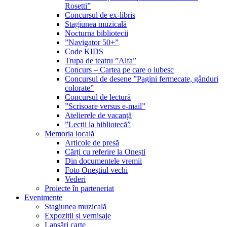
Rosetti”
Concursul de ex-libris
Stagiunea muzicală
Nocturna bibliotecii
”Navigator 50+”
Code KIDS
Trupa de teatru ”Alfa”
Concurs – Cartea pe care o iubesc
Concursul de desene ”Pagini fermecate, gânduri
colorate”
Concursul de lectură
”Scrisoare versus e-mail”
Atelierele de vacanță
”Lecții la bibliotecă”
Memoria locală
Articole de presă
Cărți cu referire la Onești
Din documentele vremii
Foto Oneștiul vechi
Vederi
Proiecte în parteneriat
Evenimente
Stagiunea muzicală
Expoziții și vernisaje
Lansări carte