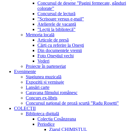
Concursul de desene ”Pagini fermecate, gânduri
colorate”
Concursul de lectură
”Scrisoare versus e-mail”
Atelierele de vacanță
”Lecții la bibliotecă”
Memoria locală
Articole de presă
Cărți cu referire la Onești
Din documentele vremii
Foto Oneștiul vechi
Vederi
Proiecte în parteneriat
Evenimente
Stagiunea muzicală
Expoziții și vernisaje
Lansări carte
Caravana filmului românesc
Concurs ex-libris
Concursul național de proză scurtă ”Radu Rosetti”
COLECŢII
Biblioteca digitală
Colecţia Cosânzeana
Periodice
Ziarul CHIMISTUL