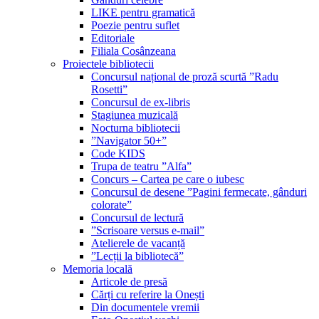
LIKE pentru gramatică
Poezie pentru suflet
Editoriale
Filiala Cosânzeana
Proiectele bibliotecii
Concursul național de proză scurtă ”Radu
Rosetti”
Concursul de ex-libris
Stagiunea muzicală
Nocturna bibliotecii
”Navigator 50+”
Code KIDS
Trupa de teatru ”Alfa”
Concurs – Cartea pe care o iubesc
Concursul de desene ”Pagini fermecate, gânduri
colorate”
Concursul de lectură
”Scrisoare versus e-mail”
Atelierele de vacanță
”Lecții la bibliotecă”
Memoria locală
Articole de presă
Cărți cu referire la Onești
Din documentele vremii