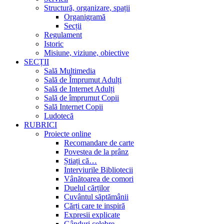
Structură, organizare, spații
Organigramă
Secții
Regulament
Istoric
Misiune, viziune, obiective
SECȚII
Sală Multimedia
Sală de Împrumut Adulți
Sală de Internet Adulți
Sală de împrumut Copii
Sală Internet Copii
Ludotecă
RUBRICI
Proiecte online
Recomandare de carte
Povestea de la prânz
Știați că…
Interviurile Bibliotecii
Vânătoarea de comori
Duelul cărților
Cuvântul săptămânii
Cărți care te inspiră
Expresii explicate
Gânduri celebre