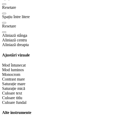
Resetare
Spațiu între litere
Resetare
Aliniază stânga
Aliniază centru
Aliniază dreapta
Ajustări vizuale
Mod întunecat
Mod luminos
Monocrom
Contrast mare
Saturație mare
Saturație mică
Culoare text
Culoare titlu
Culoare fundal
Alte instrumente