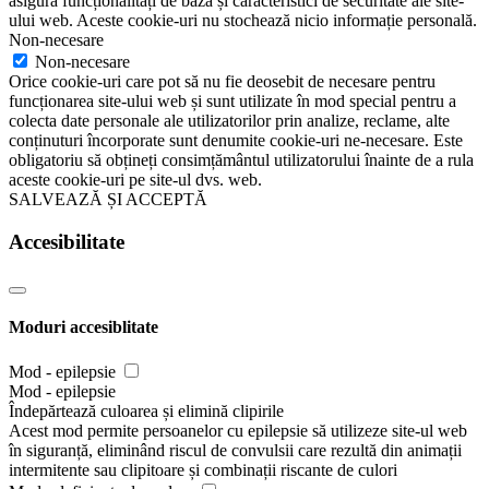
asigură funcționalități de bază și caracteristici de securitate ale site-
ului web. Aceste cookie-uri nu stochează nicio informație personală.
Non-necesare
Non-necesare
Orice cookie-uri care pot să nu fie deosebit de necesare pentru
funcționarea site-ului web și sunt utilizate în mod special pentru a
colecta date personale ale utilizatorilor prin analize, reclame, alte
conținuturi încorporate sunt denumite cookie-uri ne-necesare. Este
obligatoriu să obțineți consimțământul utilizatorului înainte de a rula
aceste cookie-uri pe site-ul dvs. web.
SALVEAZĂ ȘI ACCEPTĂ
Accesibilitate
Moduri accesiblitate
Mod - epilepsie
Mod - epilepsie
Îndepărtează culoarea și elimină clipirile
Acest mod permite persoanelor cu epilepsie să utilizeze site-ul web
în siguranță, eliminând riscul de convulsii care rezultă din animații
intermitente sau clipitoare și combinații riscante de culori