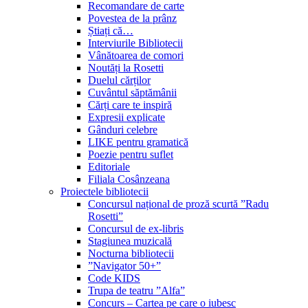
Recomandare de carte
Povestea de la prânz
Știați că…
Interviurile Bibliotecii
Vânătoarea de comori
Noutăți la Rosetti
Duelul cărților
Cuvântul săptămânii
Cărți care te inspiră
Expresii explicate
Gânduri celebre
LIKE pentru gramatică
Poezie pentru suflet
Editoriale
Filiala Cosânzeana
Proiectele bibliotecii
Concursul național de proză scurtă ”Radu
Rosetti”
Concursul de ex-libris
Stagiunea muzicală
Nocturna bibliotecii
”Navigator 50+”
Code KIDS
Trupa de teatru ”Alfa”
Concurs – Cartea pe care o iubesc