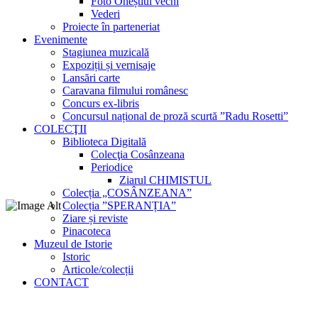
Foto Oneștiul vechi
Vederi
Proiecte în parteneriat
Evenimente
Stagiunea muzicală
Expoziții și vernisaje
Lansări carte
Caravana filmului românesc
Concurs ex-libris
Concursul național de proză scurtă ”Radu Rosetti”
COLECŢII
Biblioteca Digitală
Colecţia Cosânzeana
Periodice
Ziarul CHIMISTUL
Colecția „COSÂNZEANA”
Colecția ”SPERANȚIA”
Ziare și reviste
Pinacoteca
Muzeul de Istorie
Istoric
Articole/colecții
CONTACT