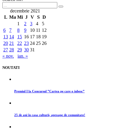
decembrie 2021
L
Ma
Mi
J
V
S
D
1
2
3
4
5
6
7
8
9
10
11
12
13
14
15
16
17
18
19
20
21
22
23
24
25
26
27
28
29
30
31
« nov.
ian. »
NOUTATI
Premiul I la Concursul ”Cartea pe care o iubesc”
25 de ani în casa culturii, aproape de comunitate!