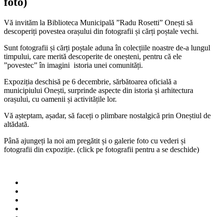
foto)
Vă invităm la Biblioteca Municipală ”Radu Rosetti” Onești să
descoperiți povestea orașului din fotografii și cărți poștale vechi.
Sunt fotografii și cărți poștale aduna în colecțiile noastre de-a lungul
timpului, care merită descoperite de oneșteni, pentru că ele
”povestec” în imagini istoria unei comunități.
Expoziția deschisă pe 6 decembrie, sărbătoarea oficială a
municipiului Onești, surprinde aspecte din istoria și arhitectura
orașului, cu oamenii și activitățile lor.
Vă așteptam, așadar, să faceți o plimbare nostalgică prin Oneștiul de
altădată.
Până ajungeți la noi am pregătit și o galerie foto cu vederi și
fotografii din expoziție. (click pe fotografii pentru a se deschide)