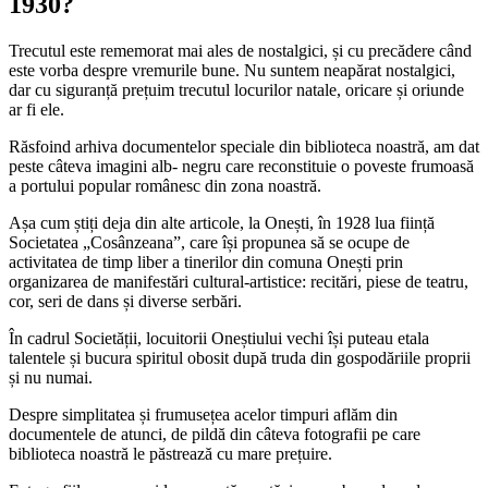
1930?
Trecutul este rememorat mai ales de nostalgici, și cu precădere când
este vorba despre vremurile bune. Nu suntem neapărat nostalgici,
dar cu siguranță prețuim trecutul locurilor natale, oricare și oriunde
ar fi ele.
Răsfoind arhiva documentelor speciale din biblioteca noastră, am dat
peste câteva imagini alb- negru care reconstituie o poveste frumoasă
a portului popular românesc din zona noastră.
Așa cum știți deja din alte articole, la Onești, în 1928 lua ființă
Societatea „Cosânzeana”, care își propunea să se ocupe de
activitatea de timp liber a tinerilor din comuna Onești prin
organizarea de manifestări cultural-artistice: recitări, piese de teatru,
cor, seri de dans și diverse serbări.
În cadrul Societății, locuitorii Oneștiului vechi își puteau etala
talentele și bucura spiritul obosit după truda din gospodăriile proprii
și nu numai.
Despre simplitatea și frumusețea acelor timpuri aflăm din
documentele de atunci, de pildă din câteva fotografii pe care
biblioteca noastră le păstrează cu mare prețuire.