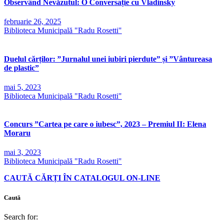
Observând Nevăzutul: O Conversație cu Vladinsky
februarie 26, 2025
Biblioteca Municipală "Radu Rosetti"
Duelul cărților: ”Jurnalul unei iubiri pierdute” și ”Vântureasa
de plastic”
mai 5, 2023
Biblioteca Municipală "Radu Rosetti"
Concurs ”Cartea pe care o iubesc”, 2023 – Premiul II: Elena
Moraru
mai 3, 2023
Biblioteca Municipală "Radu Rosetti"
CAUTĂ CĂRȚI ÎN CATALOGUL ON-LINE
Caută
Search for: