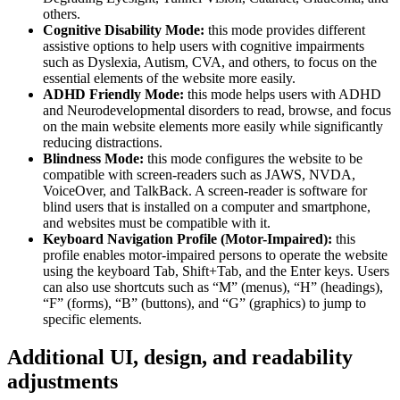
others.
Cognitive Disability Mode:
this mode provides different
assistive options to help users with cognitive impairments
such as Dyslexia, Autism, CVA, and others, to focus on the
essential elements of the website more easily.
ADHD Friendly Mode:
this mode helps users with ADHD
and Neurodevelopmental disorders to read, browse, and focus
on the main website elements more easily while significantly
reducing distractions.
Blindness Mode:
this mode configures the website to be
compatible with screen-readers such as JAWS, NVDA,
VoiceOver, and TalkBack. A screen-reader is software for
blind users that is installed on a computer and smartphone,
and websites must be compatible with it.
Keyboard Navigation Profile (Motor-Impaired):
this
profile enables motor-impaired persons to operate the website
using the keyboard Tab, Shift+Tab, and the Enter keys. Users
can also use shortcuts such as “M” (menus), “H” (headings),
“F” (forms), “B” (buttons), and “G” (graphics) to jump to
specific elements.
Additional UI, design, and readability
adjustments