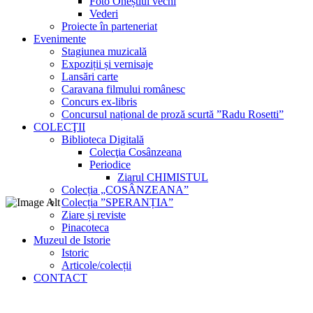
Foto Oneștiul vechi
Vederi
Proiecte în parteneriat
Evenimente
Stagiunea muzicală
Expoziții și vernisaje
Lansări carte
Caravana filmului românesc
Concurs ex-libris
Concursul național de proză scurtă ”Radu Rosetti”
COLECŢII
Biblioteca Digitală
Colecţia Cosânzeana
Periodice
Ziarul CHIMISTUL
Colecția „COSÂNZEANA”
Colecția ”SPERANȚIA”
Ziare și reviste
Pinacoteca
Muzeul de Istorie
Istoric
Articole/colecții
CONTACT