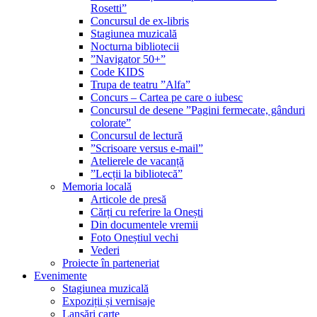
Rosetti”
Concursul de ex-libris
Stagiunea muzicală
Nocturna bibliotecii
”Navigator 50+”
Code KIDS
Trupa de teatru ”Alfa”
Concurs – Cartea pe care o iubesc
Concursul de desene ”Pagini fermecate, gânduri
colorate”
Concursul de lectură
”Scrisoare versus e-mail”
Atelierele de vacanță
”Lecții la bibliotecă”
Memoria locală
Articole de presă
Cărți cu referire la Onești
Din documentele vremii
Foto Oneștiul vechi
Vederi
Proiecte în parteneriat
Evenimente
Stagiunea muzicală
Expoziții și vernisaje
Lansări carte