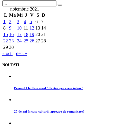
noiembrie 2021
L
Ma
Mi
J
V
S
D
1
2
3
4
5
6
7
8
9
10
11
12
13
14
15
16
17
18
19
20
21
22
23
24
25
26
27
28
29
30
« oct.
dec. »
NOUTATI
Premiul I la Concursul ”Cartea pe care o iubesc”
25 de ani în casa culturii, aproape de comunitate!