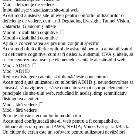
Mod - deficiențe de vedere
Îmbunătățește vizualizarea site-ului web
Acest mod ajustează site-ul web pentru confortul utilizatorilor cu
deficiențe de vedere, cum ar fi Degrading Eyesight, Tunnel Vision,
Cataracta, Glaucom și altele
Modul - dizabilități cognitive
Modul - dizabilități cognitive
Ajută la concentrarea asupra unui conținut specific
Acest mod oferă diferite opțiuni de asistență pentru a ajuta utilizatorii
cu deficiențe cognitive, cum ar fi dislexia, autismul, CVA și altele, să
se concentreze mai ușor pe elementele esențiale ale site-ului web.
Mod - ADHD
Mod - ADHD
Reduce distragerea atentie și îmbunătățește concentrarea
Acest mod ajută utilizatorii cu tulburări ADHD și neurodezvoltare să
citească, să navigheze și să se concentreze mai ușor pe elementele
principale ale site-ului web, reducând în același timp semnificativ
distragerea atentiei.
Mod - fără vedere
Mod - fără vedere
Permite folosirea ecranului în modul citire
Acest mod configurează site-ul web pentru a fi compatibil cu
cititoare de ecran precum JAWS, NVDA, VoiceOver și TalkBack.
Un cititor de ecran este un software pentru utilizatorii nevăzători