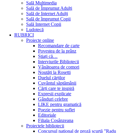
Sală Multimedia
Sală de Împrumut Adulți
Sală de Internet Adulți
Sală de împrumut Copii
Sală Internet Copii
Ludotecă
RUBRICI
Proiecte online
Recomandare de carte
Povestea de la prânz
Știați că…
Interviurile Bibliotecii
Vânătoarea de comori
Noutăți la Rosetti
Duelul cărților
Cuvântul săptămânii
Cărți care te inspiră
Expresii explicate
Gânduri celebre
LIKE pentru gramatică
Poezie pentru suflet
Editoriale
Filiala Cosânzeana
Proiectele bibliotecii
Concursul național de proză scurtă ”Radu