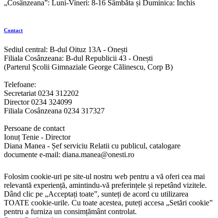
„Cosânzeana”: Luni-Vineri: 8-16 Sâmbăta și Duminica: Închis
Contact
Sediul central: B-dul Oituz 13A - Onești
Filiala Cosânzeana: B-dul Republicii 43 - Onești
(Parterul Școlii Gimnaziale George Călinescu, Corp B)
Telefoane:
Secretariat 0234 312202
Director 0234 324099
Filiala Cosânzeana 0234 317327
Persoane de contact
Ionuț Tenie - Director
Diana Manea - Șef serviciu Relatii cu publicul, catalogare
documente e-mail: diana.manea@onesti.ro
Folosim cookie-uri pe site-ul nostru web pentru a vă oferi cea mai
relevantă experiență, amintindu-vă preferințele și repetând vizitele.
Dând clic pe „Acceptați toate”, sunteți de acord cu utilizarea
TOATE cookie-urile. Cu toate acestea, puteți accesa „Setări cookie”
pentru a furniza un consimțământ controlat.