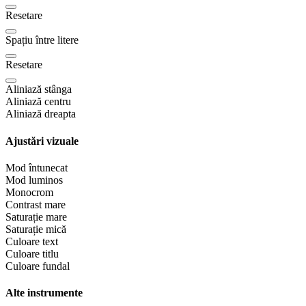
Resetare
Spațiu între litere
Resetare
Aliniază stânga
Aliniază centru
Aliniază dreapta
Ajustări vizuale
Mod întunecat
Mod luminos
Monocrom
Contrast mare
Saturație mare
Saturație mică
Culoare text
Culoare titlu
Culoare fundal
Alte instrumente