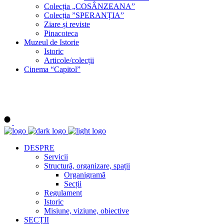
Colecția „COSÂNZEANA”
Colecția ”SPERANȚIA”
Ziare și reviste
Pinacoteca
Muzeul de Istorie
Istoric
Articole/colecții
Cinema “Capitol”
DESPRE
Servicii
Structură, organizare, spații
Organigramă
Secții
Regulament
Istoric
Misiune, viziune, obiective
SECȚII