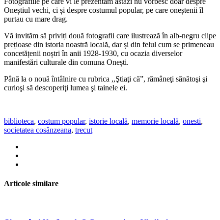
Fotografiile pe care vi le prezentăm astăzi nu vorbesc doar despre
Oneștiul vechi, ci și despre costumul popular, pe care oneștenii îl
purtau cu mare drag.
Vă invităm să priviți două fotografii care ilustrează în alb-negru clipe
prețioase din istoria noastră locală, dar și din felul cum se primeneau
concetățenii noștri în anii 1928-1930, cu ocazia diverselor
manifestări culturale din comuna Onești.
Până la o nouă întâlnire cu rubrica ,,Ştiaţi că”, rămâneţi sănătoşi şi
curioşi să descoperiţi lumea şi tainele ei.
biblioteca
,
costum popular
,
istorie locală
,
memorie locală
,
onesti
,
societatea cosânzeana
,
trecut
Articole similare