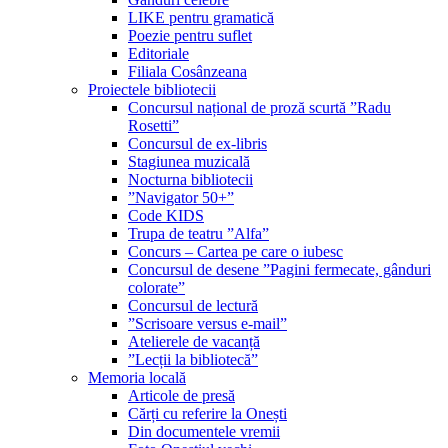
LIKE pentru gramatică
Poezie pentru suflet
Editoriale
Filiala Cosânzeana
Proiectele bibliotecii
Concursul național de proză scurtă ”Radu
Rosetti”
Concursul de ex-libris
Stagiunea muzicală
Nocturna bibliotecii
”Navigator 50+”
Code KIDS
Trupa de teatru ”Alfa”
Concurs – Cartea pe care o iubesc
Concursul de desene ”Pagini fermecate, gânduri
colorate”
Concursul de lectură
”Scrisoare versus e-mail”
Atelierele de vacanță
”Lecții la bibliotecă”
Memoria locală
Articole de presă
Cărți cu referire la Onești
Din documentele vremii