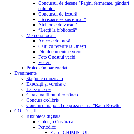
Concursul de desene ”Pagini fermecate, gânduri
colorate”
Concursul de lectură
”Scrisoare versus e-mail”
Atelierele de vacanță
”Lecții la bibliotecă”
Memoria locală
Articole de presă
Cărți cu referire la Onești
Din documentele vremii
Foto Oneștiul vechi
Vederi
Proiecte în parteneriat
Evenimente
Stagiunea muzicală
Expoziții și vernisaje
Lansări carte
Caravana filmului românesc
Concurs ex-libris
Concursul național de proză scurtă ”Radu Rosetti”
COLECŢII
Biblioteca digitală
Colecţia Cosânzeana
Periodice
Ziarul CHIMISTUL