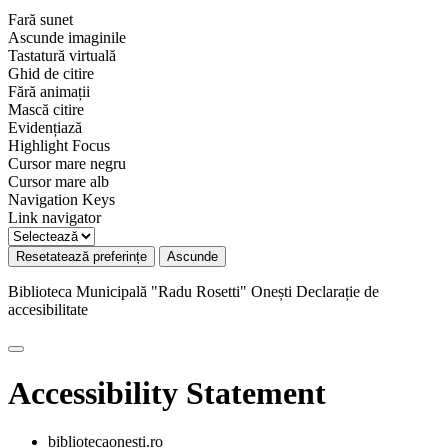
Fară sunet
Ascunde imaginile
Tastatură virtuală
Ghid de citire
Fără animații
Mască citire
Evidențiază
Highlight Focus
Cursor mare negru
Cursor mare alb
Navigation Keys
Link navigator
Resetatează preferințe
Ascunde
Biblioteca Municipală "Radu Rosetti" Onești
Declarație de
accesibilitate
Accessibility Statement
bibliotecaonesti.ro