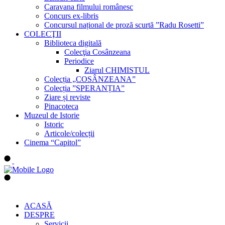
Caravana filmului românesc
Concurs ex-libris
Concursul național de proză scurtă ”Radu Rosetti”
COLECŢII
Biblioteca digitală
Colecţia Cosânzeana
Periodice
Ziarul CHIMISTUL
Colecția „COSÂNZEANA”
Colecția ”SPERANȚIA”
Ziare și reviste
Pinacoteca
Muzeul de Istorie
Istoric
Articole/colecții
Cinema “Capitol”
ACASĂ
DESPRE
Servicii