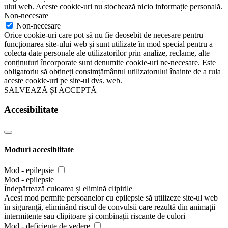
ului web. Aceste cookie-uri nu stochează nicio informație personală.
Non-necesare
Non-necesare
Orice cookie-uri care pot să nu fie deosebit de necesare pentru
funcționarea site-ului web și sunt utilizate în mod special pentru a
colecta date personale ale utilizatorilor prin analize, reclame, alte
conținuturi încorporate sunt denumite cookie-uri ne-necesare. Este
obligatoriu să obțineți consimțământul utilizatorului înainte de a rula
aceste cookie-uri pe site-ul dvs. web.
SALVEAZĂ ȘI ACCEPTĂ
Accesibilitate
Moduri accesiblitate
Mod - epilepsie
Mod - epilepsie
Îndepărtează culoarea și elimină clipirile
Acest mod permite persoanelor cu epilepsie să utilizeze site-ul web
în siguranță, eliminând riscul de convulsii care rezultă din animații
intermitente sau clipitoare și combinații riscante de culori
Mod - deficiențe de vedere