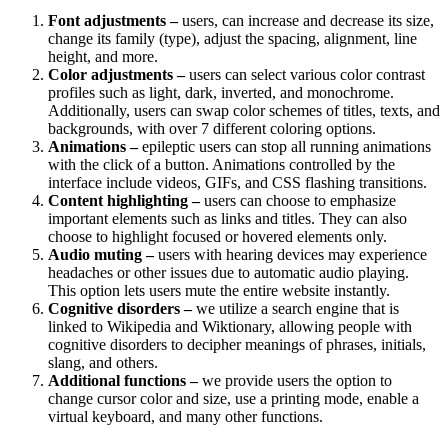
Font adjustments –
users, can increase and decrease its size,
change its family (type), adjust the spacing, alignment, line
height, and more.
Color adjustments –
users can select various color contrast
profiles such as light, dark, inverted, and monochrome.
Additionally, users can swap color schemes of titles, texts, and
backgrounds, with over 7 different coloring options.
Animations –
epileptic users can stop all running animations
with the click of a button. Animations controlled by the
interface include videos, GIFs, and CSS flashing transitions.
Content highlighting –
users can choose to emphasize
important elements such as links and titles. They can also
choose to highlight focused or hovered elements only.
Audio muting –
users with hearing devices may experience
headaches or other issues due to automatic audio playing.
This option lets users mute the entire website instantly.
Cognitive disorders –
we utilize a search engine that is
linked to Wikipedia and Wiktionary, allowing people with
cognitive disorders to decipher meanings of phrases, initials,
slang, and others.
Additional functions –
we provide users the option to
change cursor color and size, use a printing mode, enable a
virtual keyboard, and many other functions.