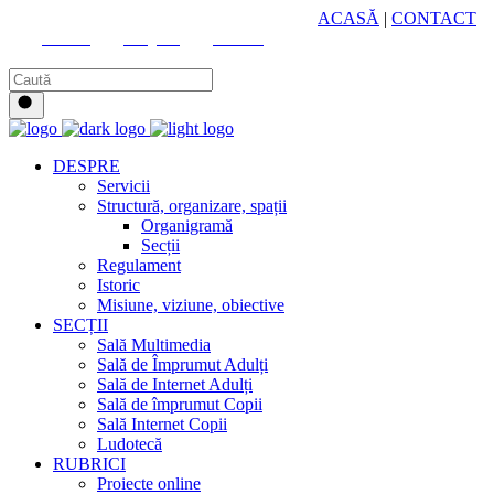
HUB CULTURAL ZONAL
ACASĂ
|
CONTACT
Youtube
Instagram
Facebook
DESPRE
Servicii
Structură, organizare, spații
Organigramă
Secții
Regulament
Istoric
Misiune, viziune, obiective
SECȚII
Sală Multimedia
Sală de Împrumut Adulți
Sală de Internet Adulți
Sală de împrumut Copii
Sală Internet Copii
Ludotecă
RUBRICI
Proiecte online