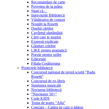
Recomandare de carte
Povestea de la prânz
Știați că…
Interviurile Bibliotecii
Vânătoarea de comori
Noutăți la Rosetti
Duelul cărților
Cuvântul săptămânii
Cărți care te inspiră
Expresii explicate
Gânduri celebre
LIKE pentru gramatică
Poezie pentru suflet
Editoriale
Filiala Cosânzeana
Proiectele bibliotecii
Concursul național de proză scurtă ”Radu
Rosetti”
Concursul de ex-libris
Stagiunea muzicală
Nocturna bibliotecii
”Navigator 50+”
Code KIDS
Trupa de teatru ”Alfa”
Concurs – Cartea pe care o iubesc