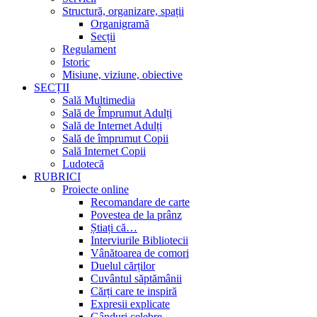
Structură, organizare, spații
Organigramă
Secții
Regulament
Istoric
Misiune, viziune, obiective
SECȚII
Sală Multimedia
Sală de Împrumut Adulți
Sală de Internet Adulți
Sală de împrumut Copii
Sală Internet Copii
Ludotecă
RUBRICI
Proiecte online
Recomandare de carte
Povestea de la prânz
Știați că…
Interviurile Bibliotecii
Vânătoarea de comori
Duelul cărților
Cuvântul săptămânii
Cărți care te inspiră
Expresii explicate
Gânduri celebre