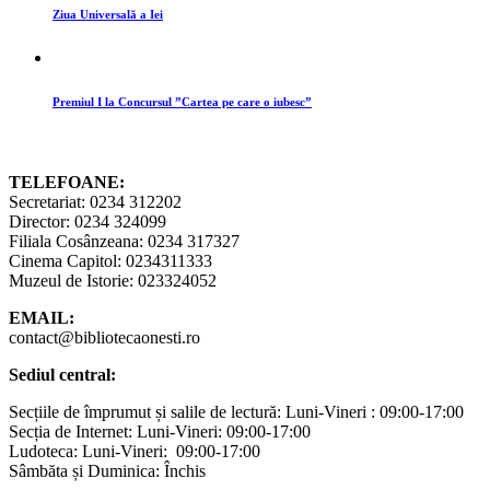
Ziua Universală a Iei
Premiul I la Concursul ”Cartea pe care o iubesc”
TELEFOANE:
Secretariat: 0234 312202
Director: 0234 324099
Filiala Cosânzeana: 0234 317327
Cinema Capitol: 0234311333
Muzeul de Istorie: 023324052
EMAIL:
contact@bibliotecaonesti.ro
Sediul central:
Secțiile de împrumut și salile de lectură: Luni-Vineri : 09:00-17:00
Secția de Internet: Luni-Vineri: 09:00-17:00
Ludoteca: Luni-Vineri: 09:00-17:00
Sâmbăta și Duminica: Închis