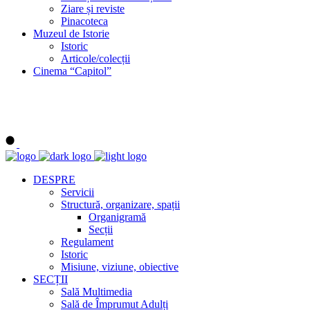
Ziare și reviste
Pinacoteca
Muzeul de Istorie
Istoric
Articole/colecții
Cinema “Capitol”
DESPRE
Servicii
Structură, organizare, spații
Organigramă
Secții
Regulament
Istoric
Misiune, viziune, obiective
SECȚII
Sală Multimedia
Sală de Împrumut Adulți