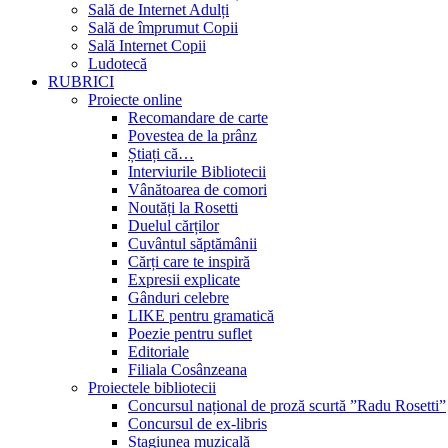
Sală de Internet Adulți
Sală de împrumut Copii
Sală Internet Copii
Ludotecă
RUBRICI
Proiecte online
Recomandare de carte
Povestea de la prânz
Știați că…
Interviurile Bibliotecii
Vânătoarea de comori
Noutăți la Rosetti
Duelul cărților
Cuvântul săptămânii
Cărți care te inspiră
Expresii explicate
Gânduri celebre
LIKE pentru gramatică
Poezie pentru suflet
Editoriale
Filiala Cosânzeana
Proiectele bibliotecii
Concursul național de proză scurtă ”Radu Rosetti”
Concursul de ex-libris
Stagiunea muzicală