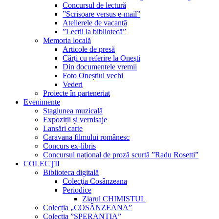
Concursul de lectură
”Scrisoare versus e-mail”
Atelierele de vacanță
”Lecții la bibliotecă”
Memoria locală
Articole de presă
Cărți cu referire la Onești
Din documentele vremii
Foto Oneștiul vechi
Vederi
Proiecte în parteneriat
Evenimente
Stagiunea muzicală
Expoziții și vernisaje
Lansări carte
Caravana filmului românesc
Concurs ex-libris
Concursul național de proză scurtă ”Radu Rosetti”
COLECŢII
Biblioteca digitală
Colecţia Cosânzeana
Periodice
Ziarul CHIMISTUL
Colecția „COSÂNZEANA”
Colecția ”SPERANȚIA”