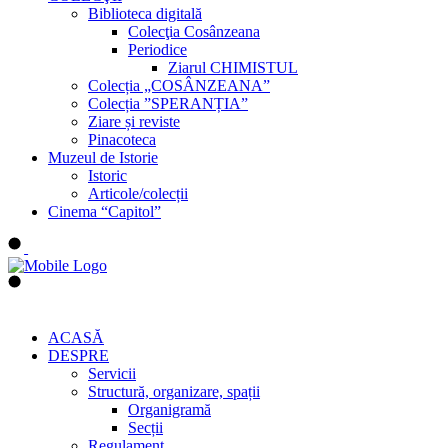
Biblioteca digitală
Colecţia Cosânzeana
Periodice
Ziarul CHIMISTUL
Colecția „COSÂNZEANA”
Colecția ”SPERANȚIA”
Ziare și reviste
Pinacoteca
Muzeul de Istorie
Istoric
Articole/colecții
Cinema “Capitol”
ACASĂ
DESPRE
Servicii
Structură, organizare, spații
Organigramă
Secții
Regulament