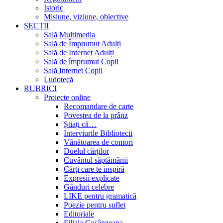
Istoric
Misiune, viziune, obiective
SECȚII
Sală Multimedia
Sală de Împrumut Adulți
Sală de Internet Adulți
Sală de împrumut Copii
Sală Internet Copii
Ludotecă
RUBRICI
Proiecte online
Recomandare de carte
Povestea de la prânz
Știați că…
Interviurile Bibliotecii
Vânătoarea de comori
Duelul cărților
Cuvântul săptămânii
Cărți care te inspiră
Expresii explicate
Gânduri celebre
LIKE pentru gramatică
Poezie pentru suflet
Editoriale
Filiala Cosânzeana