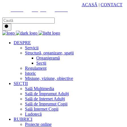
HUB CULTURAL ZONAL
ACASĂ
|
CONTACT
Youtube
Instagram
Facebook
DESPRE
Servicii
Structură, organizare, spații
Organigramă
Secții
Regulament
Istoric
Misiune, viziune, obiective
SECȚII
Sală Multimedia
Sală de Împrumut Adulți
Sală de Internet Adulți
Sală de împrumut Copii
Sală Internet Copii
Ludotecă
RUBRICI
Proiecte online