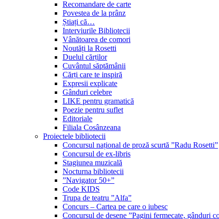
Recomandare de carte
Povestea de la prânz
Știați că…
Interviurile Bibliotecii
Vânătoarea de comori
Noutăți la Rosetti
Duelul cărților
Cuvântul săptămânii
Cărți care te inspiră
Expresii explicate
Gânduri celebre
LIKE pentru gramatică
Poezie pentru suflet
Editoriale
Filiala Cosânzeana
Proiectele bibliotecii
Concursul național de proză scurtă ”Radu Rosetti”
Concursul de ex-libris
Stagiunea muzicală
Nocturna bibliotecii
”Navigator 50+”
Code KIDS
Trupa de teatru ”Alfa”
Concurs – Cartea pe care o iubesc
Concursul de desene ”Pagini fermecate, gânduri co