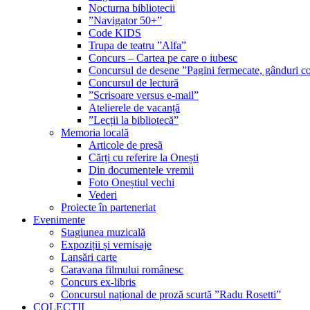
Nocturna bibliotecii
”Navigator 50+”
Code KIDS
Trupa de teatru ”Alfa”
Concurs – Cartea pe care o iubesc
Concursul de desene ”Pagini fermecate, gânduri co
Concursul de lectură
”Scrisoare versus e-mail”
Atelierele de vacanță
”Lecții la bibliotecă”
Memoria locală
Articole de presă
Cărți cu referire la Onești
Din documentele vremii
Foto Oneștiul vechi
Vederi
Proiecte în parteneriat
Evenimente
Stagiunea muzicală
Expoziții și vernisaje
Lansări carte
Caravana filmului românesc
Concurs ex-libris
Concursul național de proză scurtă ”Radu Rosetti”
COLECŢII