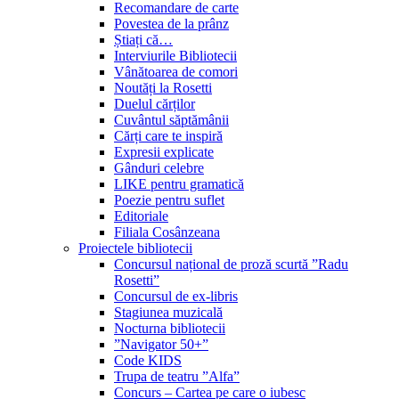
Recomandare de carte
Povestea de la prânz
Știați că…
Interviurile Bibliotecii
Vânătoarea de comori
Noutăți la Rosetti
Duelul cărților
Cuvântul săptămânii
Cărți care te inspiră
Expresii explicate
Gânduri celebre
LIKE pentru gramatică
Poezie pentru suflet
Editoriale
Filiala Cosânzeana
Proiectele bibliotecii
Concursul național de proză scurtă ”Radu
Rosetti”
Concursul de ex-libris
Stagiunea muzicală
Nocturna bibliotecii
”Navigator 50+”
Code KIDS
Trupa de teatru ”Alfa”
Concurs – Cartea pe care o iubesc