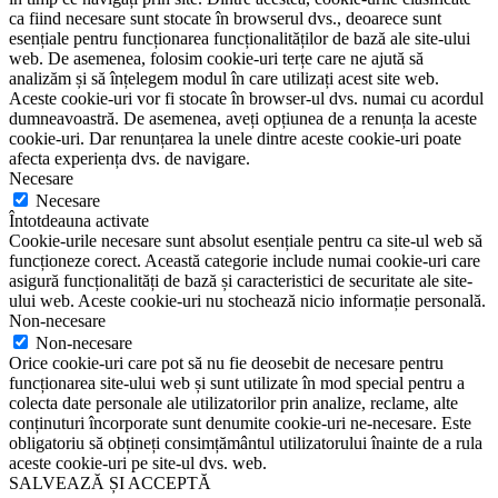
ca fiind necesare sunt stocate în browserul dvs., deoarece sunt
esențiale pentru funcționarea funcționalităților de bază ale site-ului
web. De asemenea, folosim cookie-uri terțe care ne ajută să
analizăm și să înțelegem modul în care utilizați acest site web.
Aceste cookie-uri vor fi stocate în browser-ul dvs. numai cu acordul
dumneavoastră. De asemenea, aveți opțiunea de a renunța la aceste
cookie-uri. Dar renunțarea la unele dintre aceste cookie-uri poate
afecta experiența dvs. de navigare.
Necesare
Necesare
Întotdeauna activate
Cookie-urile necesare sunt absolut esențiale pentru ca site-ul web să
funcționeze corect. Această categorie include numai cookie-uri care
asigură funcționalități de bază și caracteristici de securitate ale site-
ului web. Aceste cookie-uri nu stochează nicio informație personală.
Non-necesare
Non-necesare
Orice cookie-uri care pot să nu fie deosebit de necesare pentru
funcționarea site-ului web și sunt utilizate în mod special pentru a
colecta date personale ale utilizatorilor prin analize, reclame, alte
conținuturi încorporate sunt denumite cookie-uri ne-necesare. Este
obligatoriu să obțineți consimțământul utilizatorului înainte de a rula
aceste cookie-uri pe site-ul dvs. web.
SALVEAZĂ ȘI ACCEPTĂ