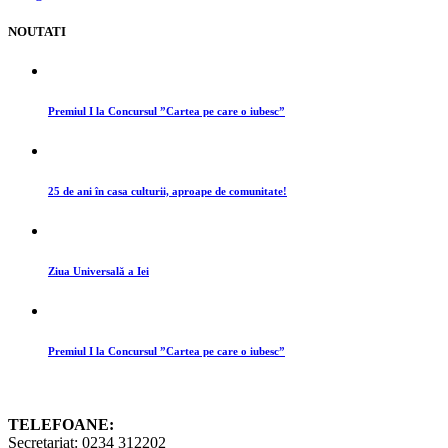
NOUTATI
Premiul I la Concursul ”Cartea pe care o iubesc”
25 de ani în casa culturii, aproape de comunitate!
Ziua Universală a Iei
Premiul I la Concursul ”Cartea pe care o iubesc”
TELEFOANE:
Secretariat: 0234 312202