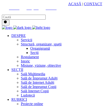
HUB CULTURAL ZONAL
ACASĂ
|
CONTACT
Youtube
Instagram
Facebook
DESPRE
Servicii
Structură, organizare, spații
Organigramă
Secții
Regulament
Istoric
Misiune, viziune, obiective
SECȚII
Sală Multimedia
Sală de Împrumut Adulți
Sală de Internet Adulți
Sală de împrumut Copii
Sală Internet Copii
Ludotecă
RUBRICI
Proiecte online