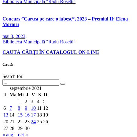
Biblioteca Municipală "Radu Rosetti"
Concurs ”Cartea pe care o iubesc”, 2023 – Premiul II: Elena
Moraru
mai 3, 2023
Biblioteca Municipală "Radu Rosetti"
CAUTĂ CĂRȚI ÎN CATALOGUL ON-LINE
Caută
Search for:
septembrie 2021
L
Ma
Mi
J
V
S
D
1
2
3
4
5
6
7
8
9
10
11
12
13
14
15
16
17
18
19
20
21
22
23
24
25
26
27
28
29
30
« aug.
oct. »