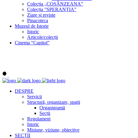
Colecția „COSÂNZEANA”
Colecția ”SPERANȚIA”
Ziare și reviste
Pinacoteca
Muzeul de Istorie
Istoric
Articole/colecții
Cinema “Capitol”
DESPRE
Servicii
Structură, organizare, spații
Organigramă
Secții
Regulament
Istoric
Misiune, viziune, obiective
SECȚII