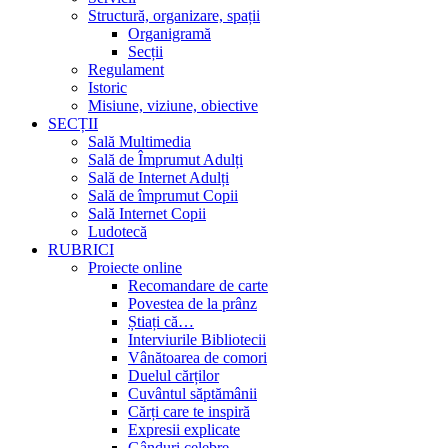
Structură, organizare, spații
Organigramă
Secții
Regulament
Istoric
Misiune, viziune, obiective
SECȚII
Sală Multimedia
Sală de Împrumut Adulți
Sală de Internet Adulți
Sală de împrumut Copii
Sală Internet Copii
Ludotecă
RUBRICI
Proiecte online
Recomandare de carte
Povestea de la prânz
Știați că…
Interviurile Bibliotecii
Vânătoarea de comori
Duelul cărților
Cuvântul săptămânii
Cărți care te inspiră
Expresii explicate
Gânduri celebre