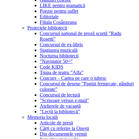
LIKE pentru gramatică
Poezie pentru suflet
Editoriale
Filiala Cosânzeana
Proiectele bibliotecii
Concursul național de proză scurtă ”Radu
Rosetti”
Concursul de ex-libris
Stagiunea muzicală
Nocturna bibliotecii
”Navigator 50+”
Code KIDS
Trupa de teatru ”Alfa”
Concurs – Cartea pe care o iubesc
Concursul de desene ”Pagini fermecate, gânduri
colorate”
Concursul de lectură
”Scrisoare versus e-mail”
Atelierele de vacanță
”Lecții la bibliotecă”
Memoria locală
Articole de presă
Cărți cu referire la Onești
Din documentele vremii