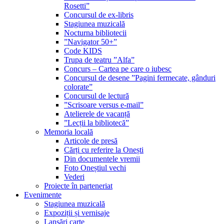
Rosetti”
Concursul de ex-libris
Stagiunea muzicală
Nocturna bibliotecii
”Navigator 50+”
Code KIDS
Trupa de teatru ”Alfa”
Concurs – Cartea pe care o iubesc
Concursul de desene ”Pagini fermecate, gânduri
colorate”
Concursul de lectură
”Scrisoare versus e-mail”
Atelierele de vacanță
”Lecții la bibliotecă”
Memoria locală
Articole de presă
Cărți cu referire la Onești
Din documentele vremii
Foto Oneștiul vechi
Vederi
Proiecte în parteneriat
Evenimente
Stagiunea muzicală
Expoziții și vernisaje
Lansări carte