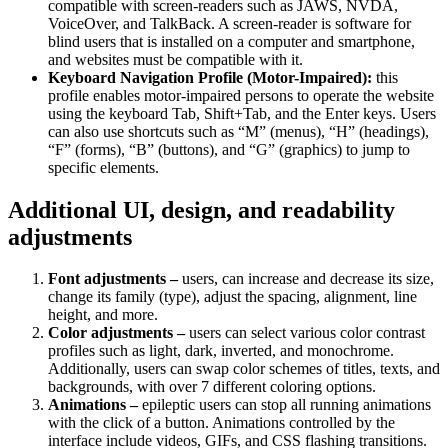
compatible with screen-readers such as JAWS, NVDA,
VoiceOver, and TalkBack. A screen-reader is software for
blind users that is installed on a computer and smartphone,
and websites must be compatible with it.
Keyboard Navigation Profile (Motor-Impaired):
this
profile enables motor-impaired persons to operate the website
using the keyboard Tab, Shift+Tab, and the Enter keys. Users
can also use shortcuts such as “M” (menus), “H” (headings),
“F” (forms), “B” (buttons), and “G” (graphics) to jump to
specific elements.
Additional UI, design, and readability
adjustments
Font adjustments –
users, can increase and decrease its size,
change its family (type), adjust the spacing, alignment, line
height, and more.
Color adjustments –
users can select various color contrast
profiles such as light, dark, inverted, and monochrome.
Additionally, users can swap color schemes of titles, texts, and
backgrounds, with over 7 different coloring options.
Animations –
epileptic users can stop all running animations
with the click of a button. Animations controlled by the
interface include videos, GIFs, and CSS flashing transitions.