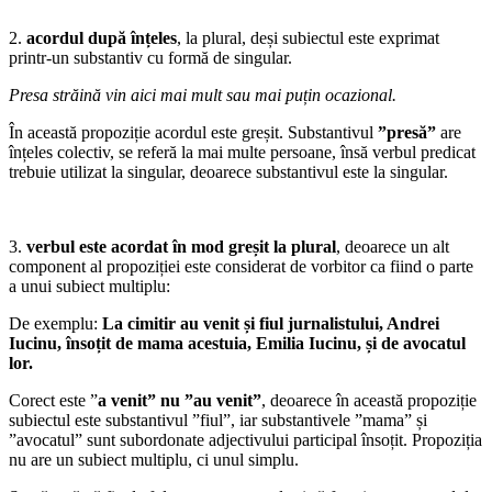
2.
acordul după înțeles
, la plural, deși subiectul este exprimat
printr-un substantiv cu formă de singular.
Presa străină vin aici mai mult sau mai puțin ocazional.
În această propoziție acordul este greșit. Substantivul
”presă”
are
înțeles colectiv, se referă la mai multe persoane, însă verbul predicat
trebuie utilizat la singular, deoarece substantivul este la singular.
3.
verbul este acordat în mod greșit la plural
, deoarece un alt
component al propoziției este considerat de vorbitor ca fiind o parte
a unui subiect multiplu:
De exemplu:
La cimitir au venit și fiul jurnalistului, Andrei
Iucinu, însoțit de mama acestuia, Emilia Iucinu, și de avocatul
lor.
Corect este ”
a venit” nu ”au venit”
, deoarece în această propoziție
subiectul este substantivul ”fiul”, iar substantivele ”mama” și
”avocatul” sunt subordonate adjectivului participal însoțit. Propoziția
nu are un subiect multiplu, ci unul simplu.