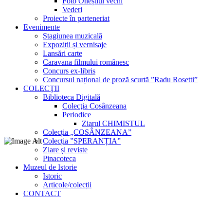
Foto Oneștiul vechi
Vederi
Proiecte în parteneriat
Evenimente
Stagiunea muzicală
Expoziții și vernisaje
Lansări carte
Caravana filmului românesc
Concurs ex-libris
Concursul național de proză scurtă ”Radu Rosetti”
COLECŢII
Biblioteca Digitală
Colecţia Cosânzeana
Periodice
Ziarul CHIMISTUL
Colecția „COSÂNZEANA”
Colecția ”SPERANȚIA”
Ziare și reviste
Pinacoteca
Muzeul de Istorie
Istoric
Articole/colecții
CONTACT