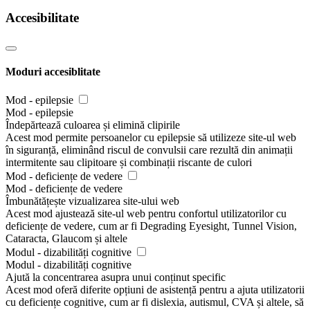
Accesibilitate
Moduri accesiblitate
Mod - epilepsie
Mod - epilepsie
Îndepărtează culoarea și elimină clipirile
Acest mod permite persoanelor cu epilepsie să utilizeze site-ul web
în siguranță, eliminând riscul de convulsii care rezultă din animații
intermitente sau clipitoare și combinații riscante de culori
Mod - deficiențe de vedere
Mod - deficiențe de vedere
Îmbunătățește vizualizarea site-ului web
Acest mod ajustează site-ul web pentru confortul utilizatorilor cu
deficiențe de vedere, cum ar fi Degrading Eyesight, Tunnel Vision,
Cataracta, Glaucom și altele
Modul - dizabilități cognitive
Modul - dizabilități cognitive
Ajută la concentrarea asupra unui conținut specific
Acest mod oferă diferite opțiuni de asistență pentru a ajuta utilizatorii
cu deficiențe cognitive, cum ar fi dislexia, autismul, CVA și altele, să