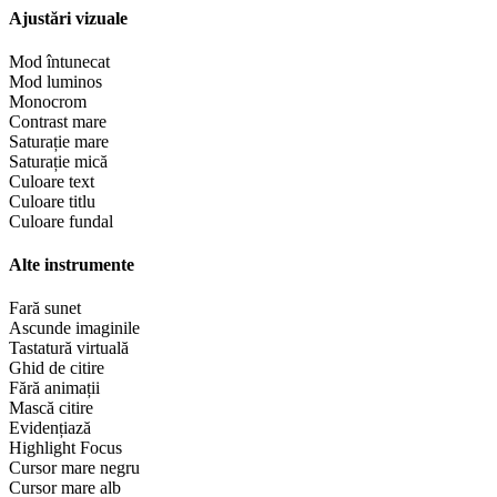
Ajustări vizuale
Mod întunecat
Mod luminos
Monocrom
Contrast mare
Saturație mare
Saturație mică
Culoare text
Culoare titlu
Culoare fundal
Alte instrumente
Fară sunet
Ascunde imaginile
Tastatură virtuală
Ghid de citire
Fără animații
Mască citire
Evidențiază
Highlight Focus
Cursor mare negru
Cursor mare alb