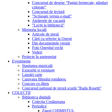
Concursul de desene ”Pagini fermecate, gânduri
colorate”
Concursul de lectură
”Scrisoare versus e-mail”
Atelierele de vacanță
”Lecții la bibliotecă”
Memoria locală
Articole de presă
Cărți cu referire la Onești
Din documentele vremii
Foto Oneștiul vechi
Vederi
Proiecte în parteneriat
Evenimente
Stagiunea muzicală
Expoziții și vernisaje
Lansări carte
Caravana filmului românesc
Concurs ex-libris
Concursul național de proză scurtă ”Radu Rosetti”
COLECŢII
Biblioteca digitală
Colecţia Cosânzeana
Periodice
Ziarul CHIMISTUL