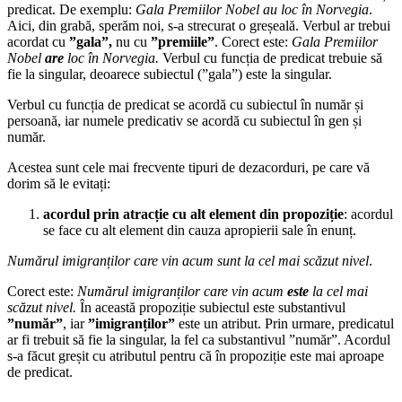
predicat. De exemplu:
Gala Premiilor Nobel au loc în Norvegia
.
Aici, din grabă, sperăm noi, s-a strecurat o greșeală. Verbul ar trebui
acordat cu
”gala”,
nu cu
”premiile”
. Corect este:
Gala Premiilor
Nobel
are
loc în Norvegia.
Verbul cu funcția de predicat trebuie să
fie la singular, deoarece subiectul (”gala”) este la singular.
Verbul cu funcția de predicat se acordă cu subiectul în număr și
persoană, iar numele predicativ se acordă cu subiectul în gen și
număr.
Acestea sunt cele mai frecvente tipuri de dezacorduri, pe care vă
dorim să le evitați:
acordul prin atracție cu alt element din propoziție
: acordul
se face cu alt element din cauza apropierii sale în enunț.
Numărul imigranților care vin acum sunt la cel mai scăzut nivel
.
Corect este:
Numărul imigranților care vin acum
este
la cel mai
scăzut nivel.
În această propoziție subiectul este substantivul
”număr”
, iar
”imigranților”
este un atribut. Prin urmare, predicatul
ar fi trebuit să fie la singular, la fel ca substantivul ”număr”. Acordul
s-a făcut greșit cu atributul pentru că în propoziție este mai aproape
de predicat.