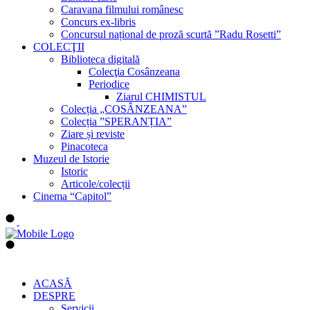
Caravana filmului românesc
Concurs ex-libris
Concursul național de proză scurtă ”Radu Rosetti”
COLECŢII
Biblioteca digitală
Colecţia Cosânzeana
Periodice
Ziarul CHIMISTUL
Colecția „COSÂNZEANA”
Colecția ”SPERANȚIA”
Ziare și reviste
Pinacoteca
Muzeul de Istorie
Istoric
Articole/colecții
Cinema “Capitol”
ACASĂ
DESPRE
Servicii