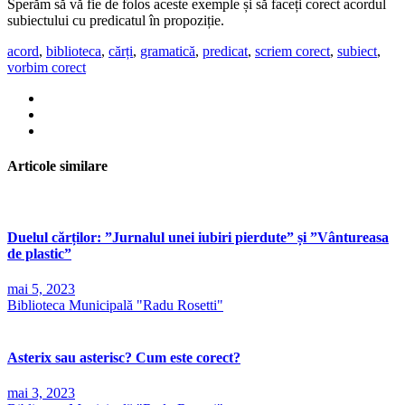
Sperăm să vă fie de folos aceste exemple și să faceți corect acordul
subiectului cu predicatul în propoziție.
acord
,
biblioteca
,
cărți
,
gramatică
,
predicat
,
scriem corect
,
subiect
,
vorbim corect
Articole similare
Duelul cărților: ”Jurnalul unei iubiri pierdute” și ”Vântureasa
de plastic”
mai 5, 2023
Biblioteca Municipală "Radu Rosetti"
Asterix sau asterisc? Cum este corect?
mai 3, 2023