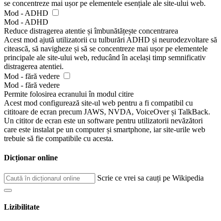
se concentreze mai ușor pe elementele esențiale ale site-ului web.
Mod - ADHD
Mod - ADHD
Reduce distragerea atentie și îmbunătățește concentrarea
Acest mod ajută utilizatorii cu tulburări ADHD și neurodezvoltare să
citească, să navigheze și să se concentreze mai ușor pe elementele
principale ale site-ului web, reducând în același timp semnificativ
distragerea atentiei.
Mod - fără vedere
Mod - fără vedere
Permite folosirea ecranului în modul citire
Acest mod configurează site-ul web pentru a fi compatibil cu
cititoare de ecran precum JAWS, NVDA, VoiceOver și TalkBack.
Un cititor de ecran este un software pentru utilizatorii nevăzători
care este instalat pe un computer și smartphone, iar site-urile web
trebuie să fie compatibile cu acesta.
Dicționar online
Scrie ce vrei sa cauți pe Wikipedia
Lizibilitate