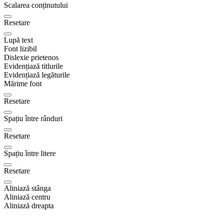
Scalarea conținutului
Resetare
Lupă text
Font lizibil
Dislexie prietenos
Evidențiază titlurile
Evidențiază legăturile
Mărime font
Resetare
Spațiu între rânduri
Resetare
Spațiu între litere
Resetare
Aliniază stânga
Aliniază centru
Aliniază dreapta