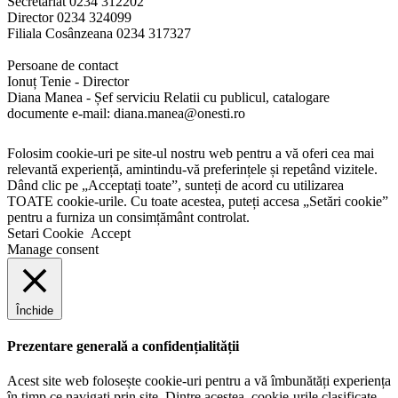
Secretariat 0234 312202
Director 0234 324099
Filiala Cosânzeana 0234 317327
Persoane de contact
Ionuț Tenie - Director
Diana Manea - Șef serviciu Relatii cu publicul, catalogare
documente e-mail: diana.manea@onesti.ro
Folosim cookie-uri pe site-ul nostru web pentru a vă oferi cea mai
relevantă experiență, amintindu-vă preferințele și repetând vizitele.
Dând clic pe „Acceptați toate”, sunteți de acord cu utilizarea
TOATE cookie-urile. Cu toate acestea, puteți accesa „Setări cookie”
pentru a furniza un consimțământ controlat.
Setari Cookie
Accept
Manage consent
Închide
Prezentare generală a confidențialității
Acest site web folosește cookie-uri pentru a vă îmbunătăți experiența
în timp ce navigați prin site. Dintre acestea, cookie-urile clasificate