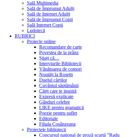
Sală Multimedia
Sală de Împrumut Adulți
Sală de Internet Adulți
Sală de împrumut Copii
Sală Internet Copii
Ludotecă
RUBRICI
Proiecte online
Recomandare de carte
Povestea de la prânz
Știați că…
Interviurile Bibliotecii
Vânătoarea de comori
Noutăți la Rosetti
Duelul cărților
Cuvântul săptămânii
Cărți care te inspiră
Expresii explicate
Gânduri celebre
LIKE pentru gramatică
Poezie pentru suflet
Editoriale
Filiala Cosânzeana
Proiectele bibliotecii
Concursul național de proză scurtă ”Radu