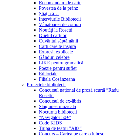
Recomandare de carte
Povestea de la prânz
Știați că…
Interviurile Bibliotecii
Vânătoarea de comori
Noutăți la Rosetti
Duelul cărților
Cuvântul săptămânii
Cărți care te inspiră
Expresii explicate
Gânduri celebre
LIKE pentru gramatică
Poezie pentru suflet
Editoriale
Filiala Cosânzeana
Proiectele bibliotecii
Concursul național de proză scurtă ”Radu
Rosetti”
Concursul de ex-libris
Stagiunea muzicală
Nocturna bibliotecii
”Navigator 50+”
Code KIDS
Trupa de teatru ”Alfa”
Concurs – Cartea pe care o iubesc