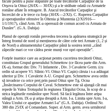
făcute pentru a pune stăpânire pe toate trecătorile Carpaţilor de la
Orşova la Oituz (26/IX— 30/IX) şi a le străbate odată cu Armatele
române aflate în retragere. B. Atacul trecătorilor Carpaţilor şi
încercări de a le trece cu forţa (30/IX—2/XI). C. Ruperea Carpaţilor
şi operaţiunilor ofensive în Oltenia şi Muntenia (2/XI/916—
1/1/1917), când Arm. IX-a operează de comun acord cu Armata de
Dunăre”. (G.A. Dabija)
Planul de operații român prevedea trecerea la apărarea strategică pe
întreg frontul de nord și menținerea de către cele trei Armate (1, 2 și
de Nord) a aliniamentului Carpaților până la sosirea iernii „când
zăpezile mari ce vor cădea peste munți vor opri operațiile”.
Forţele inamice care au acţionat pentru cucerirea trecătorii Oituz,
constituiau Grupul generalului Schmettow (ce făcea parte din Arm.
IX-a), format din: Div. 71 Infanterie , Div. 3 Cavalerie Germ. (cu
ordin să acopere Vl. Slănic-Vl. Oituz-VI. Caşin) căruia i s-a adăugat
ulterior şi Div. 1 Cavalerie A-U. Grupul gen. Schmettow avea ordin
să invadeze cu orice preţ prin pasul Oituz spre Tg. Ocna
„Însărcinarea Corpului de Caval. Schmettow este să ajungă cât mai
repede în Valea Trotuşului în regiunea Târgului Ocna, în scop de a
strica legăturile românilor spre Nord. Să facă legătura între aripa
stângă a Arm. IX-a şi aripa dreaptă a Arm. I-a. Limita spre Arm. I-a,
Valea Uzului ce aparţine Armatei I-a” (G.A. Dabija). Ordinul Nr.
380 din 25/IX al Comandam. Super. al Arm. germ. avea următorul