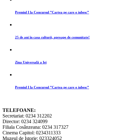
Premiul I la Concursul ”Cartea pe care o iubesc”
25 de ani în casa culturii, aproape de comunitate!
Ziua Universală a Iei
Premiul I la Concursul ”Cartea pe care o iubesc”
TELEFOANE:
Secretariat: 0234 312202
Director: 0234 324099
Filiala Cosânzeana: 0234 317327
Cinema Capitol: 0234311333
Muzeul de Istorie: 023324052