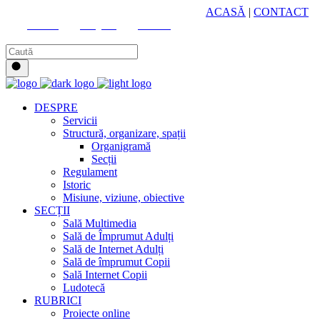
HUB CULTURAL ZONAL
ACASĂ
|
CONTACT
Youtube
Instagram
Facebook
DESPRE
Servicii
Structură, organizare, spații
Organigramă
Secții
Regulament
Istoric
Misiune, viziune, obiective
SECȚII
Sală Multimedia
Sală de Împrumut Adulți
Sală de Internet Adulți
Sală de împrumut Copii
Sală Internet Copii
Ludotecă
RUBRICI
Proiecte online