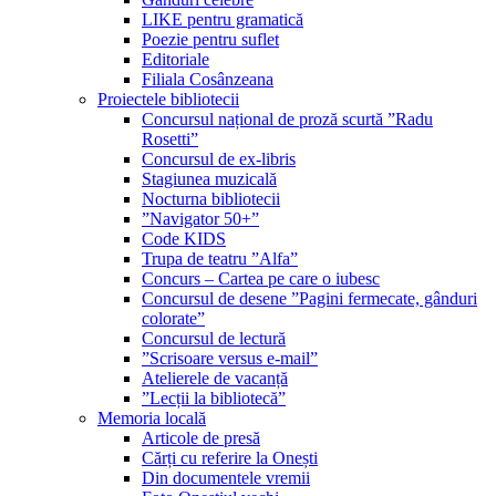
LIKE pentru gramatică
Poezie pentru suflet
Editoriale
Filiala Cosânzeana
Proiectele bibliotecii
Concursul național de proză scurtă ”Radu
Rosetti”
Concursul de ex-libris
Stagiunea muzicală
Nocturna bibliotecii
”Navigator 50+”
Code KIDS
Trupa de teatru ”Alfa”
Concurs – Cartea pe care o iubesc
Concursul de desene ”Pagini fermecate, gânduri
colorate”
Concursul de lectură
”Scrisoare versus e-mail”
Atelierele de vacanță
”Lecții la bibliotecă”
Memoria locală
Articole de presă
Cărți cu referire la Onești
Din documentele vremii