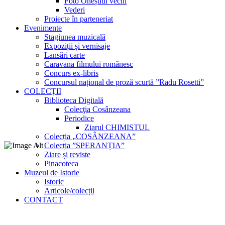
Foto Oneștiul vechi
Vederi
Proiecte în parteneriat
Evenimente
Stagiunea muzicală
Expoziții și vernisaje
Lansări carte
Caravana filmului românesc
Concurs ex-libris
Concursul național de proză scurtă ”Radu Rosetti”
COLECŢII
Biblioteca Digitală
Colecţia Cosânzeana
Periodice
Ziarul CHIMISTUL
Colecția „COSÂNZEANA”
Colecția ”SPERANȚIA”
Ziare și reviste
Pinacoteca
Muzeul de Istorie
Istoric
Articole/colecții
CONTACT