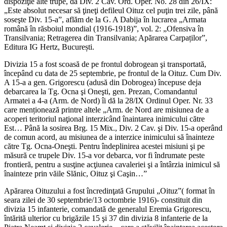
dispoziţie alte trupe, dă Div. 2 Cav. Ord. Oper. No. 28 din 26/IX:
„Este absolut necesar să ţineţi defileul Oituz cel puţin trei zile, până
soseşte Div. 15-a”, aflăm de la G. A Dabija în lucrarea „Armata
română în răsboiul mondial (1916-1918)”, vol. 2: „Ofensiva în
Transilvania; Retragerea din Transilvania; Apărarea Carpaților”,
Editura IG Hertz, București.
Divizia 15 a fost scoasă de pe frontul dobrogean şi transportată,
începând cu data de 25 septembrie, pe frontul de la Oituz. Cum Div.
A 15-a a gen. Grigorescu (adusă din Dobrogea) începuse deja
debarcarea la Tg. Ocna şi Oneşti, gen. Prezan, Comandantul
Armatei a 4-a (Arm. de Nord) îi dă la 28/IX Ordinul Oper. Nr. 33
care menționează printre altele „Arm. de Nord are misiunea de a
acoperi teritoriul naţional interzicând înaintarea inimicului către
Est… Până la sosirea Brg. 15 Mix., Div. 2 Cav. şi Div. 15-a operând
de comun acord, au misiunea de a interzice inimicului să înainteze
către Tg. Ocna-Oneşti. Pentru îndeplinirea acestei misiuni şi pe
măsură ce trupele Div. 15-a vor debarca, vor fi îndrumate peste
frontieră, pentru a susţine acţiunea cavaleriei şi a întârzia inimicul să
înainteze prin văile Slănic, Oituz şi Caşin…”
Apărarea Oituzului a fost încredinţată Grupului „Oituz”( format în
seara zilei de 30 septembrie/13 octombrie 1916)- constituit din
divizia 15 infanterie, comandată de generalul Eremia Grigorescu,
întărită ulterior cu brigăzile 15 şi 37 din divizia 8 infanterie de la