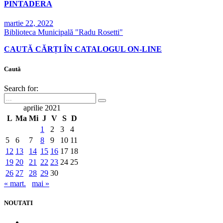
PINTADERA
martie 22, 2022
Biblioteca Municipală "Radu Rosetti"
CAUTĂ CĂRȚI ÎN CATALOGUL ON-LINE
Caută
Search for:
aprilie 2021
L
Ma
Mi
J
V
S
D
1
2
3
4
5
6
7
8
9
10
11
12
13
14
15
16
17
18
19
20
21
22
23
24
25
26
27
28
29
30
« mart.
mai »
NOUTATI