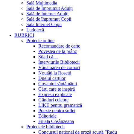
Sală Multimedia
Sală de Împrumut Adulți
Sală de Internet Adulți
Sală de împrumut Copii
Sală Internet Copii
Ludotecă
RUBRICI
Proiecte online
Recomandare de carte
Povestea de la prânz
Știați că…
Interviurile Bibliotecii
Vânătoarea de comori
Noutăți la Rosetti
Duelul cărților
Cuvântul săptămânii
Cărți care te inspiră
Expresii explicate
Gânduri celebre
LIKE pentru gramatică
Poezie pentru suflet
Editoriale
Filiala Cosânzeana
Proiectele bibliotecii
Concursul național de proză scurtă ”Radu