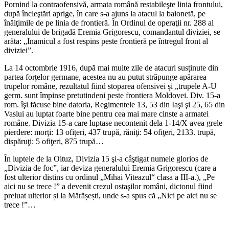
Pornind la contraofensivă, armata română restabileşte linia frontului,
după încleştări aprige, în care s-a ajuns la atacul la baionetă, pe
înălţimile de pe linia de frontieră. În Ordinul de operaţii nr. 288 al
generalului de brigadă Eremia Grigorescu, comandantul diviziei, se
arăta: „Inamicul a fost respins peste frontieră pe întregul front al
diviziei”.
La 14 octombrie 1916, după mai multe zile de atacuri susținute din
partea forțelor germane, acestea nu au putut străpunge apărarea
trupelor române, rezultatul fiind stoparea ofensivei și „trupele A-U
germ. sunt împinse pretutindeni peste frontiera Moldovei. Div. 15-a
rom. îşi făcuse bine datoria, Regimentele 13, 53 din Iaşi şi 25, 65 din
Vaslui au luptat foarte bine pentru cea mai mare cinste a armatei
române. Divizia 15-a care luptase necontenit dela 1-14/X avea grele
pierdere: morţi: 13 ofiţeri, 437 trupă, răniţi: 54 ofiţeri, 2133. trupă,
dispăruţi: 5 ofiţeri, 875 trupă…
În luptele de la Oituz, Divizia 15 şi-a câştigat numele glorios de
„Divizia de foc”, iar deviza generalului Eremia Grigorescu (care a
fost ulterior distins cu ordinul „Mihai Viteazul“ clasa a III-a.), „Pe
aici nu se trece !” a devenit crezul ostaşilor români, dictonul fiind
preluat ulterior și la Mărășești, unde s-a spus că „Nici pe aici nu se
trece !”…