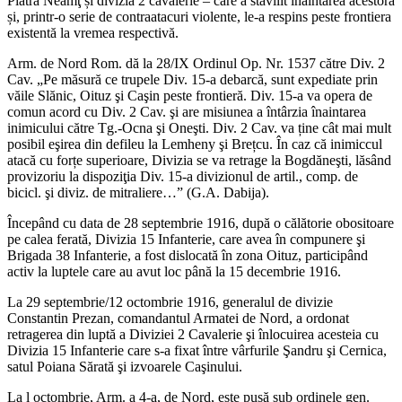
Piatra Neamţ și divizia 2 cavalerie – care a stăvilit înaintarea acestora
și, printr-o serie de contraatacuri violente, le-a respins peste frontiera
existentă la vremea respectivă.
Arm. de Nord Rom. dă la 28/IX Ordinul Op. Nr. 1537 către Div. 2
Cav. „Pe măsură ce trupele Div. 15-a debarcă, sunt expediate prin
văile Slănic, Oituz şi Caşin peste frontieră. Div. 15-a va opera de
comun acord cu Div. 2 Cav. şi are misiunea a întârzia înaintarea
inimicului către Tg.-Ocna şi Oneşti. Div. 2 Cav. va ține cât mai mult
posibil eşirea din defileu la Lemheny şi Brețcu. În caz că inimiccul
atacă cu forțe superioare, Divizia se va retrage la Bogdăneşti, lăsând
provizoriu la dispoziţia Div. 15-a divizionul de artil., comp. de
bicicl. şi diviz. de mitraliere…” (G.A. Dabija).
Începând cu data de 28 septembrie 1916, după o călătorie obositoare
pe calea ferată, Divizia 15 Infanterie, care avea în compunere şi
Brigada 38 Infanterie, a fost dislocată în zona Oituz, participând
activ la luptele care au avut loc până la 15 decembrie 1916.
La 29 septembrie/12 octombrie 1916, generalul de divizie
Constantin Prezan, comandantul Armatei de Nord, a ordonat
retragerea din luptă a Diviziei 2 Cavalerie şi înlocuirea acesteia cu
Divizia 15 Infanterie care s-a fixat între vârfurile Şandru şi Cernica,
satul Poiana Sărată şi izvoarele Caşinului.
La l octombrie, Arm. a 4-a, de Nord, este pusă sub ordinele gen.