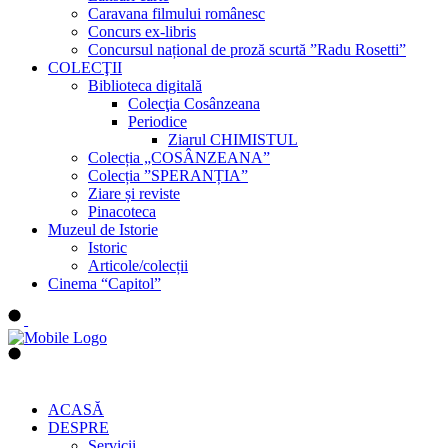
Caravana filmului românesc
Concurs ex-libris
Concursul național de proză scurtă ”Radu Rosetti”
COLECŢII
Biblioteca digitală
Colecţia Cosânzeana
Periodice
Ziarul CHIMISTUL
Colecția „COSÂNZEANA”
Colecția ”SPERANȚIA”
Ziare și reviste
Pinacoteca
Muzeul de Istorie
Istoric
Articole/colecții
Cinema “Capitol”
ACASĂ
DESPRE
Servicii