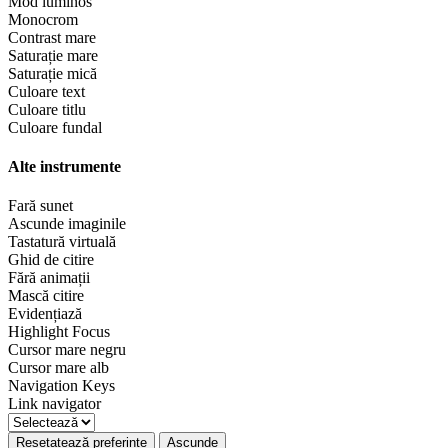
Mod luminos
Monocrom
Contrast mare
Saturație mare
Saturație mică
Culoare text
Culoare titlu
Culoare fundal
Alte instrumente
Fară sunet
Ascunde imaginile
Tastatură virtuală
Ghid de citire
Fără animații
Mască citire
Evidențiază
Highlight Focus
Cursor mare negru
Cursor mare alb
Navigation Keys
Link navigator
Resetatează preferințe
Ascunde