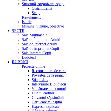
Structură, organizare, spații
Organigramă
Secții
Regulament
Istoric
Misiune, viziune, obiective
SECȚII
Sală Multimedia
Sală de Împrumut Adulți
Sală de Internet Adulți
Sală de împrumut Copii
Sală Internet Copii
Ludotecă
RUBRICI
Proiecte online
Recomandare de carte
Povestea de la prânz
Știați că…
Interviurile Bibliotecii
Vânătoarea de comori
Duelul cărților
Cuvântul săptămânii
Cărți care te inspiră
Expresii explicate
Gânduri celebre