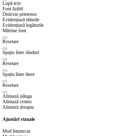
Lupă text
Font lizibil
Dislexie prietenos
Evidențiază titlurile
Evidențiază legăturile
Mărime font
Resetare
Spațiu între rânduri
Resetare
Spațiu între litere
Resetare
Aliniază stânga
Aliniază centru
Aliniază dreapta
Ajustări vizuale
Mod întunecat