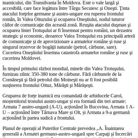
inamicului, din Transilvania în Moldova. Este o vale largă şi
accesibilă, care face legătura între Târgu Secuiesc şi Oneşti. Ţinta
atacului forţelor germane şi austro-ungare era ruperea frontului
român, în Valea Oituzului şi ocuparea Oneştiului, nodul tuturor
căilor de comunicaţie din această zonă. Reuşita atacului duşman şi
ocuparea liniei Trotuşului ar fi însemnat pentru români, un dezastru
strategic şi economic, deoarece Valea Trotuşului era principală arteră
de comunicaţie şi de aprovizionare a armatelor române şi ruse şi
singurul rezervor de bogăţii naturale (petrol, cărbune, sare).
Cucerirea Oneştiului însemna catastrofa armatelor române şi ruse şi
cucerirea Moldovei.
În timpul primului război mondial, minele din Valea Trotuşului,
furnizau zilnic 350-380 tone de cărbune. Fără cărbunele de la
Comăneşti şi fără petrolul din Moineşti nu ar fi fost posibilă
susţinerea frontului Oituz, Mărăşti şi Mărăşeşti.
Gruparea de forțe inamică era comandată de arhiducele Carol,
moștenitorul tronului austro-ungar și era formată din trei armate:
Armata 7 austro-ungară (A-U), acționând în Bucovina, Armata 1 A-
U – acționând între Târnava Mare și Olt, și Armata a 9-a germană
acționând în partea sudică a frontului.
Planul de operații al Puterilor Centrale prevedea „A. Înaintarea
generală a Armatei germano-austro-ungară spre Carpaţi şi încercări