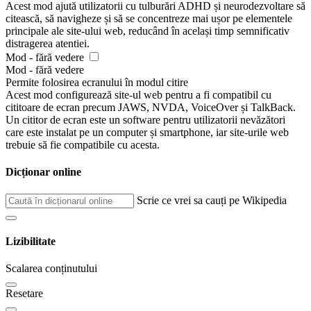
Acest mod ajută utilizatorii cu tulburări ADHD și neurodezvoltare să
citească, să navigheze și să se concentreze mai ușor pe elementele
principale ale site-ului web, reducând în același timp semnificativ
distragerea atentiei.
Mod - fără vedere
Mod - fără vedere
Permite folosirea ecranului în modul citire
Acest mod configurează site-ul web pentru a fi compatibil cu
cititoare de ecran precum JAWS, NVDA, VoiceOver și TalkBack.
Un cititor de ecran este un software pentru utilizatorii nevăzători
care este instalat pe un computer și smartphone, iar site-urile web
trebuie să fie compatibile cu acesta.
Dicționar online
Scrie ce vrei sa cauți pe Wikipedia
Lizibilitate
Scalarea conținutului
Resetare