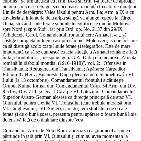
cuprins „Să urmărească cu Arm. IX-a şi Arm. I-a foarte de aproape
pe inimicul ce se retrage, să cucerească mai întâi trecătorile munţilor.
Liniile de despărţire: Valea Uzului pentru Arm. I-a; Arm. a IX-a cu
cavaleria şi infanteria dela aripa stângă va ajunge repede la Târgu
Ocna, stricând căile ferate şi liniile telegrafice ce duc în Moldova
spre Nord şi spre Sud”, iar prin Ord. op. No. 2137 din 29/IX
Arhiducele Carol, Comandantul frontului cere Armatei I-a ,, să
câştige completa influență asupra câmpiei Moldovei şi să fie în stare
ca să distrugă acolo toate liniile ferate şi telegrafice. Este de mare
importanță ca să se cunoască exacta situaţie a Armatei române aflată
în faţa frontului…”, ne spune gen. G.A. Dabija în lucrarea „Armata
română în răsboiul mondial (1916-1918)”, vol. 2: „Ofensiva în
Transilvania; Retragerea din Transilvania; Apărarea Carpaților”,
Editura IG Hertz, București. După plecarea gen. Schmettow în Vl.
Jiului (la 13 octombrie), Comandamentul frontului alcătuiește
Grupul Kuhne format din: Comandamentul Corp. 54 Arm. din Div.
8-a bv., Div. 71 I. şi Div. 1 Cav. pe VI. Oituzului. Comandamentul
Superior Austro-German alesese ca direcţie principală de atac VI.
Oituzului, pentru a evita VI. Trotuşului (care trebuia întoarsă prin
VI. Ciugheşului şi VI. Sulței), care deşi era străbătută de o cale
ferată şi de o bună şosea, prezenta pentru apărare o foarte bună linie
defensivă faţă de o înaintare dinspre Vest.
Comandam. Arm. de Nord Rom. apreciază că „inimicul ar putea
pătrunde în ţară prin VI. Oituzului şi cum nu avea momentan la