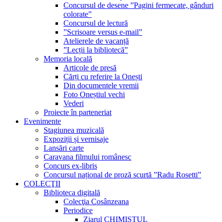
Concursul de desene ”Pagini fermecate, gânduri
colorate”
Concursul de lectură
”Scrisoare versus e-mail”
Atelierele de vacanță
”Lecții la bibliotecă”
Memoria locală
Articole de presă
Cărți cu referire la Onești
Din documentele vremii
Foto Oneștiul vechi
Vederi
Proiecte în parteneriat
Evenimente
Stagiunea muzicală
Expoziții și vernisaje
Lansări carte
Caravana filmului românesc
Concurs ex-libris
Concursul național de proză scurtă ”Radu Rosetti”
COLECŢII
Biblioteca digitală
Colecţia Cosânzeana
Periodice
Ziarul CHIMISTUL