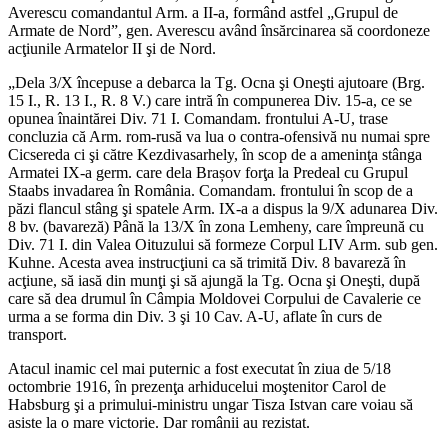
Averescu comandantul Arm. a II-a, formând astfel „Grupul de
Armate de Nord”, gen. Averescu având însărcinarea să coordoneze
acţiunile Armatelor II şi de Nord.
„Dela 3/X începuse a debarca la Tg. Ocna şi Oneşti ajutoare (Brg.
15 I., R. 13 I., R. 8 V.) care intră în compunerea Div. 15-a, ce se
opunea înaintărei Div. 71 I. Comandam. frontului A-U, trase
concluzia că Arm. rom-rusă va lua o contra-ofensivă nu numai spre
Cicsereda ci şi către Kezdivasarhely, în scop de a ameninţa stânga
Armatei IX-a germ. care dela Brașov forţa la Predeal cu Grupul
Staabs invadarea în România. Comandam. frontului în scop de a
păzi flancul stâng şi spatele Arm. IX-a a dispus la 9/X adunarea Div.
8 bv. (bavareză) Până la 13/X în zona Lemheny, care împreună cu
Div. 71 I. din Valea Oituzului să formeze Corpul LIV Arm. sub gen.
Kuhne. Acesta avea instrucţiuni ca să trimită Div. 8 bavareză în
acţiune, să iasă din munţi şi să ajungă la Tg. Ocna şi Oneşti, după
care să dea drumul în Câmpia Moldovei Corpului de Cavalerie ce
urma a se forma din Div. 3 şi 10 Cav. A-U, aflate în curs de
transport.
Atacul inamic cel mai puternic a fost executat în ziua de 5/18
octombrie 1916, în prezenţa arhiducelui moştenitor Carol de
Habsburg şi a primului-ministru ungar Tisza Istvan care voiau să
asiste la o mare victorie. Dar românii au rezistat.