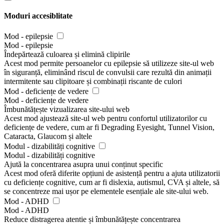
Moduri accesiblitate
Mod - epilepsie
Mod - epilepsie
Îndepărtează culoarea și elimină clipirile
Acest mod permite persoanelor cu epilepsie să utilizeze site-ul web
în siguranță, eliminând riscul de convulsii care rezultă din animații
intermitente sau clipitoare și combinații riscante de culori
Mod - deficiențe de vedere
Mod - deficiențe de vedere
Îmbunătățește vizualizarea site-ului web
Acest mod ajustează site-ul web pentru confortul utilizatorilor cu
deficiențe de vedere, cum ar fi Degrading Eyesight, Tunnel Vision,
Cataracta, Glaucom și altele
Modul - dizabilități cognitive
Modul - dizabilități cognitive
Ajută la concentrarea asupra unui conținut specific
Acest mod oferă diferite opțiuni de asistență pentru a ajuta utilizatorii
cu deficiențe cognitive, cum ar fi dislexia, autismul, CVA și altele, să
se concentreze mai ușor pe elementele esențiale ale site-ului web.
Mod - ADHD
Mod - ADHD
Reduce distragerea atentie și îmbunătățește concentrarea