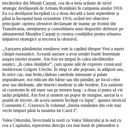
trecătorilor din Munții Carpați, cea de-a treia acțiune de nivel
strategic desfășurată de Armata României în campania anului 1916.
Ea s-a desfășurat începând cu a doua decadă a lunii septembrie și
până la începutul lunii octombrie 1916, având trei obiective
principale: oprirea ofensivei declanșate de inamic pe frontul din
Transilvania, menținerea și consolidarea unui dispozitiv defensiv pe
aliniamentul Munților Carpați și crearea condițiilor pentru reluarea
inițiativei strategice și trecerea la ofensivă.
„Așezarea pământului românesc este la capătul dinspre Vest a marei
câmpii eurasiatice. Această așezare a avut urmări foarte însemnate
asupra istoriei noastre. Am fost tot timpul în calea năvălitorilor
asiatici, „în calea răutăților”, cum spune atât de expresiv cronicarul
moldovean Grigore Ureche. În timp ce alte popoare, la adăpost sau,
în orice caz, mai ferite,clădeau catedrale minunate și palate
impunătoare, noi ridicam din bârne sau din pământ, pe locul celor
arse sau dărâmate, alte biserici modeste și alte bordeie. Era zadarnic
să construim în stil mare sau pe termen lung : a doua zi putea să vie
iarăși prăpădul. Am fost și suntem un popor de margine, așezat la o
poartă de trecere, de aceea suntem învățați cu lupta”, spunea istoricul
Constantin C. Giurescu în volumul „Istoria românilor din cele mai
vechi timpuri până la moartea lui Carol I”.
Valea Oituzului, învecinată la nord cu Valea Slănicului şi la sud cu
cea a Caşinului, reprezenta direcţia cea mai bună de pătrundere a