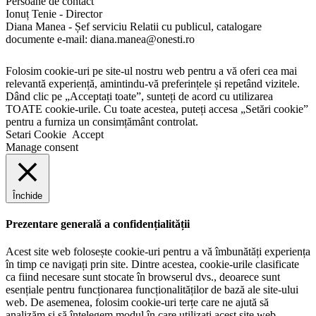
Persoane de contact
Ionuț Tenie - Director
Diana Manea - Șef serviciu Relatii cu publicul, catalogare
documente e-mail: diana.manea@onesti.ro
Folosim cookie-uri pe site-ul nostru web pentru a vă oferi cea mai
relevantă experiență, amintindu-vă preferințele și repetând vizitele.
Dând clic pe „Acceptați toate”, sunteți de acord cu utilizarea
TOATE cookie-urile. Cu toate acestea, puteți accesa „Setări cookie”
pentru a furniza un consimțământ controlat.
Setari Cookie
Accept
Manage consent
Închide
Prezentare generală a confidențialității
Acest site web folosește cookie-uri pentru a vă îmbunătăți experiența
în timp ce navigați prin site. Dintre acestea, cookie-urile clasificate
ca fiind necesare sunt stocate în browserul dvs., deoarece sunt
esențiale pentru funcționarea funcționalităților de bază ale site-ului
web. De asemenea, folosim cookie-uri terțe care ne ajută să
analizăm și să înțelegem modul în care utilizați acest site web.