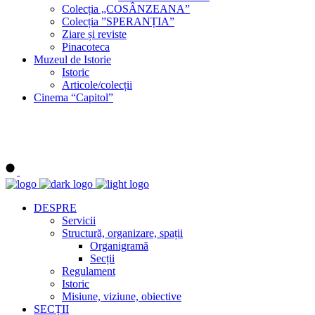
Colecția „COSÂNZEANA”
Colecția ”SPERANȚIA”
Ziare și reviste
Pinacoteca
Muzeul de Istorie
Istoric
Articole/colecții
Cinema “Capitol”
DESPRE
Servicii
Structură, organizare, spații
Organigramă
Secții
Regulament
Istoric
Misiune, viziune, obiective
SECȚII