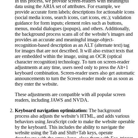
In this process, we provide screen-readers with meaningful
data using the ARIA set of attributes. For example, we
provide accurate form labels; descriptions for actionable icons
(social media icons, search icons, cart icons, etc.); validation
guidance for form inputs; element roles such as buttons,
menus, modal dialogues (popups), and others. Additionally,
the background process scans all of the website’s images and
provides an accurate and meaningful image-object-
recognition-based description as an ALT (alternate text) tag
for images that are not described. It will also extract texts that
are embedded within the image, using an OCR (optical
character recognition) technology. To turn on screen-reader
adjustments at any time, users need only to press the Alt+1
keyboard combination. Screen-reader users also get automatic
announcements to turn the Screen-reader mode on as soon as
they enter the website.
These adjustments are compatible with all popular screen
readers, including JAWS and NVDA.
Keyboard navigation optimization:
The background
process also adjusts the website’s HTML, and adds various
behaviors using JavaScript code to make the website operable
by the keyboard. This includes the ability to navigate the
website using the Tab and Shift+Tab keys, operate