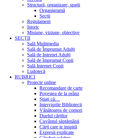
Structură, organizare, spații
Organigramă
Secții
Regulament
Istoric
Misiune, viziune, obiective
SECȚII
Sală Multimedia
Sală de Împrumut Adulți
Sală de Internet Adulți
Sală de împrumut Copii
Sală Internet Copii
Ludotecă
RUBRICI
Proiecte online
Recomandare de carte
Povestea de la prânz
Știați că…
Interviurile Bibliotecii
Vânătoarea de comori
Duelul cărților
Cuvântul săptămânii
Cărți care te inspiră
Expresii explicate
Gânduri celebre