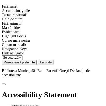
Fară sunet
Ascunde imaginile
Tastatură virtuală
Ghid de citire
Fără animații
Mască citire
Evidențiază
Highlight Focus
Cursor mare negru
Cursor mare alb
Navigation Keys
Link navigator
Resetatează preferințe
Ascunde
Biblioteca Municipală "Radu Rosetti" Onești
Declarație de
accesibilitate
Accessibility Statement