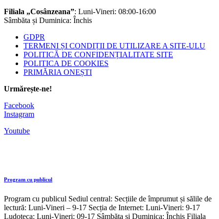
Filiala „Cosânzeana”
: Luni-Vineri: 08:00-16:00
Sâmbăta și Duminica: Închis
GDPR
TERMENI ȘI CONDIȚII DE UTILIZARE A SITE-ULU
POLITICĂ DE CONFIDENȚIALITATE SITE
POLITICA DE COOKIES
PRIMĂRIA ONEȘTI
Urmărește-ne!
Facebook
Instagram
Youtube
Program cu publicul
Program cu publicul Sediul central: Secțiile de împrumut și sălile de
lectură: Luni-Vineri – 9-17 Secția de Internet: Luni-Vineri: 9-17
Ludoteca: Luni-Vineri: 09-17 Sâmbăta și Duminica: Închis Filiala