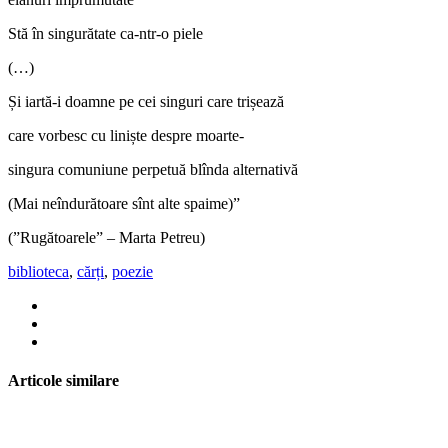
Stă în singurătate ca-ntr-o piele
(…)
Și iartă-i doamne pe cei singuri care trișează
care vorbesc cu liniște despre moarte-
singura comuniune perpetuă blînda alternativă
(Mai neîndurătoare sînt alte spaime)”
(”Rugătoarele” – Marta Petreu)
biblioteca
,
cărți
,
poezie
Articole similare