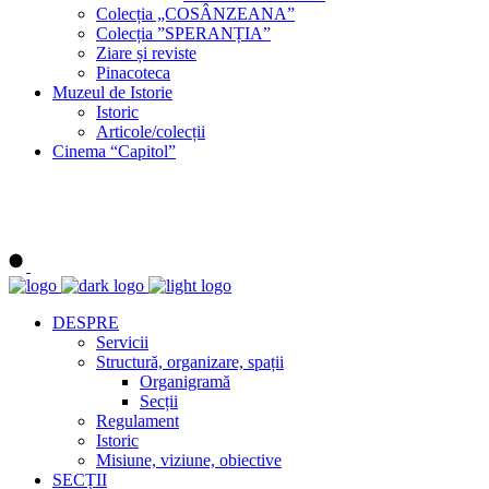
Colecția „COSÂNZEANA”
Colecția ”SPERANȚIA”
Ziare și reviste
Pinacoteca
Muzeul de Istorie
Istoric
Articole/colecții
Cinema “Capitol”
DESPRE
Servicii
Structură, organizare, spații
Organigramă
Secții
Regulament
Istoric
Misiune, viziune, obiective
SECȚII