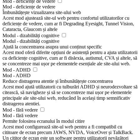
Mod - deficiențe de vedere
Mod - deficiențe de vedere
Îmbunătățește vizualizarea site-ului web
Acest mod ajustează site-ul web pentru confortul utilizatorilor cu
deficiențe de vedere, cum ar fi Degrading Eyesight, Tunnel Vision,
Cataracta, Glaucom și altele
Modul - dizabilități cognitive
Modul - dizabilități cognitive
Ajută la concentrarea asupra unui conținut specific
Acest mod oferă diferite opțiuni de asistență pentru a ajuta utilizatorii
cu deficiențe cognitive, cum ar fi dislexia, autismul, CVA și altele, să
se concentreze mai ușor pe elementele esențiale ale site-ului web.
Mod - ADHD
Mod - ADHD
Reduce distragerea atentie și îmbunătățește concentrarea
Acest mod ajută utilizatorii cu tulburări ADHD și neurodezvoltare să
citească, să navigheze și să se concentreze mai ușor pe elementele
principale ale site-ului web, reducând în același timp semnificativ
distragerea atentiei.
Mod - fără vedere
Mod - fără vedere
Permite folosirea ecranului în modul citire
Acest mod configurează site-ul web pentru a fi compatibil cu
cititoare de ecran precum JAWS, NVDA, VoiceOver și TalkBack.
Un cititor de ecran este un software pentru utilizatorii nevăzători