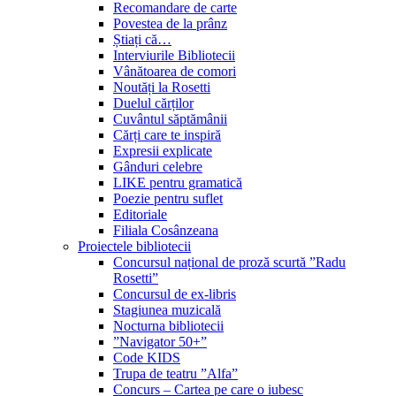
Recomandare de carte
Povestea de la prânz
Știați că…
Interviurile Bibliotecii
Vânătoarea de comori
Noutăți la Rosetti
Duelul cărților
Cuvântul săptămânii
Cărți care te inspiră
Expresii explicate
Gânduri celebre
LIKE pentru gramatică
Poezie pentru suflet
Editoriale
Filiala Cosânzeana
Proiectele bibliotecii
Concursul național de proză scurtă ”Radu
Rosetti”
Concursul de ex-libris
Stagiunea muzicală
Nocturna bibliotecii
”Navigator 50+”
Code KIDS
Trupa de teatru ”Alfa”
Concurs – Cartea pe care o iubesc