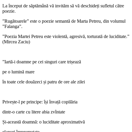
La început de săptămână vă invităm să vă deschideți sufletul către
poezie.
”Rugătoarele” este o poezie semantă de Marta Petreu, din volumul
”Falanga”.
”Poezia Martei Petreu este violentă, agresivă, torturată de luciditate.”
(Mircea Zaciu)
”Iartă-i doamne pe cei singuri care trișează
pe o lumină mare
în toate cele douăzeci și patru de ore ale zilei
Privește-l pe principe: își învață copilăria
dintr-o carte cu litere abia zvîntate
Și-această doamnă: o luciditate aproximativă
elanuri împrumutate