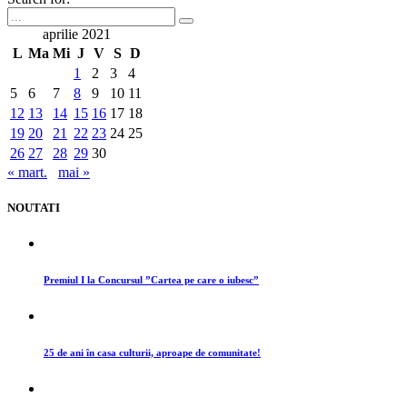
aprilie 2021
L
Ma
Mi
J
V
S
D
1
2
3
4
5
6
7
8
9
10
11
12
13
14
15
16
17
18
19
20
21
22
23
24
25
26
27
28
29
30
« mart.
mai »
NOUTATI
Premiul I la Concursul ”Cartea pe care o iubesc”
25 de ani în casa culturii, aproape de comunitate!