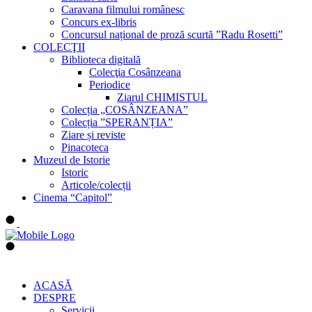
Caravana filmului românesc
Concurs ex-libris
Concursul național de proză scurtă ”Radu Rosetti”
COLECŢII
Biblioteca digitală
Colecţia Cosânzeana
Periodice
Ziarul CHIMISTUL
Colecția „COSÂNZEANA”
Colecția ”SPERANȚIA”
Ziare și reviste
Pinacoteca
Muzeul de Istorie
Istoric
Articole/colecții
Cinema “Capitol”
ACASĂ
DESPRE
Servicii