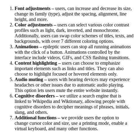
Font adjustments –
users, can increase and decrease its size,
change its family (type), adjust the spacing, alignment, line
height, and more.
Color adjustments –
users can select various color contrast
profiles such as light, dark, inverted, and monochrome.
Additionally, users can swap color schemes of titles, texts, and
backgrounds, with over 7 different coloring options.
Animations –
epileptic users can stop all running animations
with the click of a button. Animations controlled by the
interface include videos, GIFs, and CSS flashing transitions.
Content highlighting –
users can choose to emphasize
important elements such as links and titles. They can also
choose to highlight focused or hovered elements only.
Audio muting –
users with hearing devices may experience
headaches or other issues due to automatic audio playing.
This option lets users mute the entire website instantly.
Cognitive disorders –
we utilize a search engine that is
linked to Wikipedia and Wiktionary, allowing people with
cognitive disorders to decipher meanings of phrases, initials,
slang, and others.
Additional functions –
we provide users the option to
change cursor color and size, use a printing mode, enable a
virtual keyboard, and many other functions.