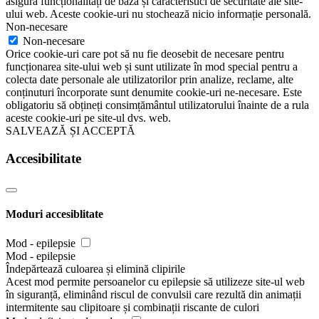
asigură funcționalități de bază și caracteristici de securitate ale site-
ului web. Aceste cookie-uri nu stochează nicio informație personală.
Non-necesare
Non-necesare
Orice cookie-uri care pot să nu fie deosebit de necesare pentru
funcționarea site-ului web și sunt utilizate în mod special pentru a
colecta date personale ale utilizatorilor prin analize, reclame, alte
conținuturi încorporate sunt denumite cookie-uri ne-necesare. Este
obligatoriu să obțineți consimțământul utilizatorului înainte de a rula
aceste cookie-uri pe site-ul dvs. web.
SALVEAZĂ ȘI ACCEPTĂ
Accesibilitate
Moduri accesiblitate
Mod - epilepsie
Mod - epilepsie
Îndepărtează culoarea și elimină clipirile
Acest mod permite persoanelor cu epilepsie să utilizeze site-ul web
în siguranță, eliminând riscul de convulsii care rezultă din animații
intermitente sau clipitoare și combinații riscante de culori