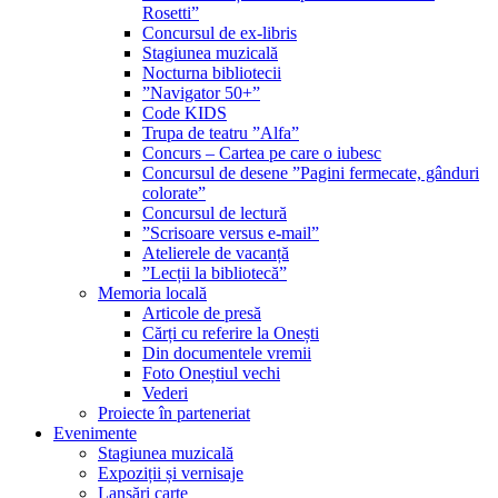
Rosetti”
Concursul de ex-libris
Stagiunea muzicală
Nocturna bibliotecii
”Navigator 50+”
Code KIDS
Trupa de teatru ”Alfa”
Concurs – Cartea pe care o iubesc
Concursul de desene ”Pagini fermecate, gânduri
colorate”
Concursul de lectură
”Scrisoare versus e-mail”
Atelierele de vacanță
”Lecții la bibliotecă”
Memoria locală
Articole de presă
Cărți cu referire la Onești
Din documentele vremii
Foto Oneștiul vechi
Vederi
Proiecte în parteneriat
Evenimente
Stagiunea muzicală
Expoziții și vernisaje
Lansări carte