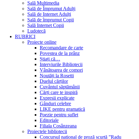
Sală Multimedia
Sală de Împrumut Adulți
Sală de Internet Adulți
Sală de împrumut Copii
Sală Internet Copii
Ludotecă
RUBRICI
Proiecte online
Recomandare de carte
Povestea de la prânz
Știați că…
Interviurile Bibliotecii
Vânătoarea de comori
Noutăți la Rosetti
Duelul cărților
Cuvântul săptămânii
Cărți care te inspiră
Expresii explicate
Gânduri celebre
LIKE pentru gramatică
Poezie pentru suflet
Editoriale
Filiala Cosânzeana
Proiectele bibliotecii
Concursul național de proză scurtă ”Radu