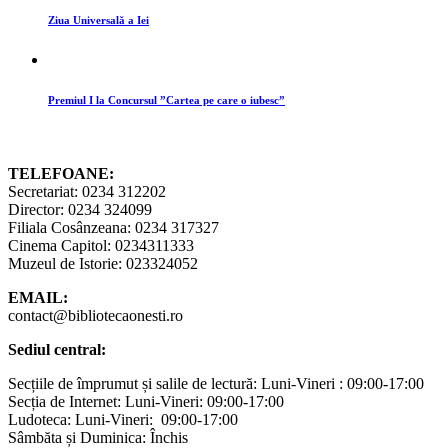
Ziua Universală a Iei
Premiul I la Concursul ”Cartea pe care o iubesc”
TELEFOANE:
Secretariat: 0234 312202
Director: 0234 324099
Filiala Cosânzeana: 0234 317327
Cinema Capitol: 0234311333
Muzeul de Istorie: 023324052
EMAIL:
contact@bibliotecaonesti.ro
Sediul central:
Secțiile de împrumut și salile de lectură: Luni-Vineri : 09:00-17:00
Secția de Internet: Luni-Vineri: 09:00-17:00
Ludoteca: Luni-Vineri: 09:00-17:00
Sâmbăta și Duminica: Închis