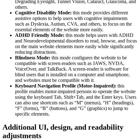
Degrading Eyesight, Tunnel Vision, Cataract, Glaucoma, and
others.
Cognitive Disability Mode:
this mode provides different
assistive options to help users with cognitive impairments
such as Dyslexia, Autism, CVA, and others, to focus on the
essential elements of the website more easily.
ADHD Friendly Mode:
this mode helps users with ADHD
and Neurodevelopmental disorders to read, browse, and focus
on the main website elements more easily while significantly
reducing distractions.
Blindness Mode:
this mode configures the website to be
compatible with screen-readers such as JAWS, NVDA,
VoiceOver, and TalkBack. A screen-reader is software for
blind users that is installed on a computer and smartphone,
and websites must be compatible with it.
Keyboard Navigation Profile (Motor-Impaired):
this
profile enables motor-impaired persons to operate the website
using the keyboard Tab, Shift+Tab, and the Enter keys. Users
can also use shortcuts such as “M” (menus), “H” (headings),
“F” (forms), “B” (buttons), and “G” (graphics) to jump to
specific elements.
Additional UI, design, and readability
adjustments