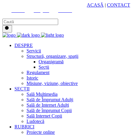
HUB CULTURAL ZONAL
ACASĂ
|
CONTACT
Youtube
Instagram
Facebook
DESPRE
Servicii
Structură, organizare, spații
Organigramă
Secții
Regulament
Istoric
Misiune, viziune, obiective
SECȚII
Sală Multimedia
Sală de Împrumut Adulți
Sală de Internet Adulți
Sală de împrumut Copii
Sală Internet Copii
Ludotecă
RUBRICI
Proiecte online