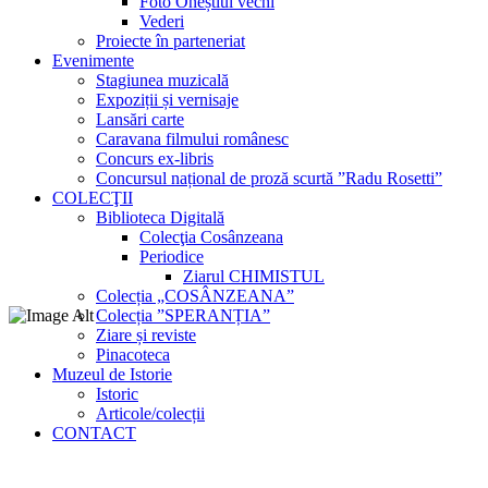
Foto Oneștiul vechi
Vederi
Proiecte în parteneriat
Evenimente
Stagiunea muzicală
Expoziții și vernisaje
Lansări carte
Caravana filmului românesc
Concurs ex-libris
Concursul național de proză scurtă ”Radu Rosetti”
COLECŢII
Biblioteca Digitală
Colecţia Cosânzeana
Periodice
Ziarul CHIMISTUL
Colecția „COSÂNZEANA”
Colecția ”SPERANȚIA”
Ziare și reviste
Pinacoteca
Muzeul de Istorie
Istoric
Articole/colecții
CONTACT