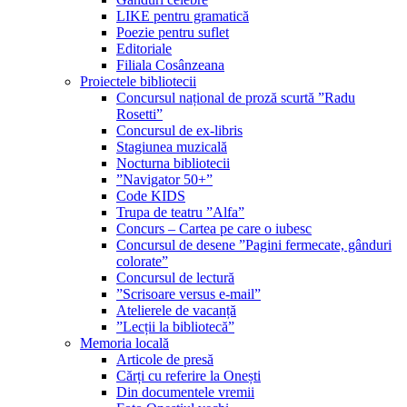
LIKE pentru gramatică
Poezie pentru suflet
Editoriale
Filiala Cosânzeana
Proiectele bibliotecii
Concursul național de proză scurtă ”Radu
Rosetti”
Concursul de ex-libris
Stagiunea muzicală
Nocturna bibliotecii
”Navigator 50+”
Code KIDS
Trupa de teatru ”Alfa”
Concurs – Cartea pe care o iubesc
Concursul de desene ”Pagini fermecate, gânduri
colorate”
Concursul de lectură
”Scrisoare versus e-mail”
Atelierele de vacanță
”Lecții la bibliotecă”
Memoria locală
Articole de presă
Cărți cu referire la Onești
Din documentele vremii