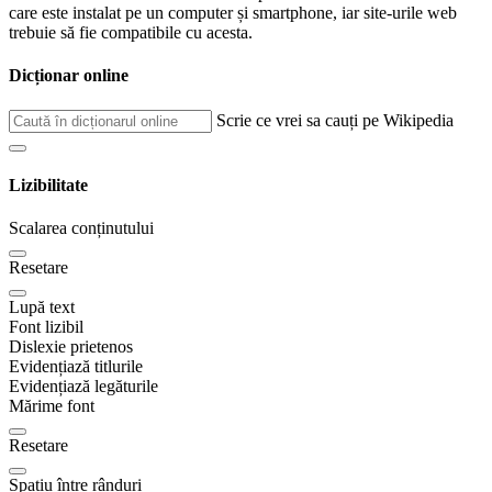
care este instalat pe un computer și smartphone, iar site-urile web
trebuie să fie compatibile cu acesta.
Dicționar online
Scrie ce vrei sa cauți pe Wikipedia
Lizibilitate
Scalarea conținutului
Resetare
Lupă text
Font lizibil
Dislexie prietenos
Evidențiază titlurile
Evidențiază legăturile
Mărime font
Resetare
Spațiu între rânduri