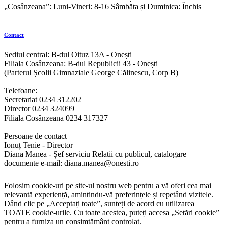
„Cosânzeana”: Luni-Vineri: 8-16 Sâmbăta și Duminica: Închis
Contact
Sediul central: B-dul Oituz 13A - Onești
Filiala Cosânzeana: B-dul Republicii 43 - Onești
(Parterul Școlii Gimnaziale George Călinescu, Corp B)
Telefoane:
Secretariat 0234 312202
Director 0234 324099
Filiala Cosânzeana 0234 317327
Persoane de contact
Ionuț Tenie - Director
Diana Manea - Șef serviciu Relatii cu publicul, catalogare
documente e-mail: diana.manea@onesti.ro
Folosim cookie-uri pe site-ul nostru web pentru a vă oferi cea mai
relevantă experiență, amintindu-vă preferințele și repetând vizitele.
Dând clic pe „Acceptați toate”, sunteți de acord cu utilizarea
TOATE cookie-urile. Cu toate acestea, puteți accesa „Setări cookie”
pentru a furniza un consimțământ controlat.