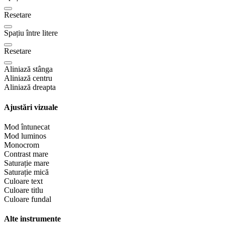
Resetare
Spațiu între litere
Resetare
Aliniază stânga
Aliniază centru
Aliniază dreapta
Ajustări vizuale
Mod întunecat
Mod luminos
Monocrom
Contrast mare
Saturație mare
Saturație mică
Culoare text
Culoare titlu
Culoare fundal
Alte instrumente