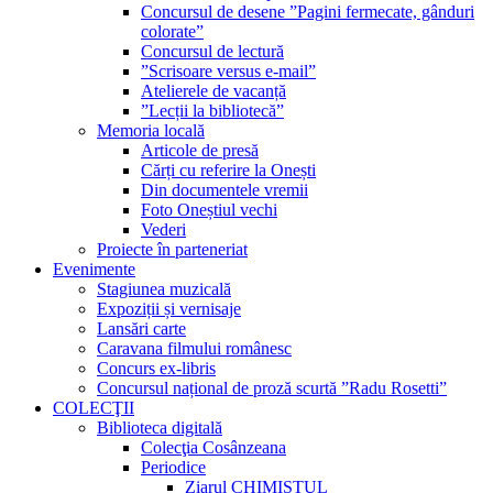
Concursul de desene ”Pagini fermecate, gânduri
colorate”
Concursul de lectură
”Scrisoare versus e-mail”
Atelierele de vacanță
”Lecții la bibliotecă”
Memoria locală
Articole de presă
Cărți cu referire la Onești
Din documentele vremii
Foto Oneștiul vechi
Vederi
Proiecte în parteneriat
Evenimente
Stagiunea muzicală
Expoziții și vernisaje
Lansări carte
Caravana filmului românesc
Concurs ex-libris
Concursul național de proză scurtă ”Radu Rosetti”
COLECŢII
Biblioteca digitală
Colecţia Cosânzeana
Periodice
Ziarul CHIMISTUL