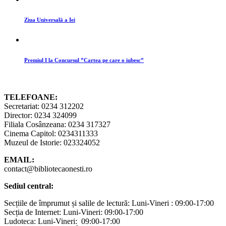
Ziua Universală a Iei
Premiul I la Concursul ”Cartea pe care o iubesc”
TELEFOANE:
Secretariat: 0234 312202
Director: 0234 324099
Filiala Cosânzeana: 0234 317327
Cinema Capitol: 0234311333
Muzeul de Istorie: 023324052
EMAIL:
contact@bibliotecaonesti.ro
Sediul central:
Secțiile de împrumut și salile de lectură: Luni-Vineri : 09:00-17:00
Secția de Internet: Luni-Vineri: 09:00-17:00
Ludoteca: Luni-Vineri: 09:00-17:00