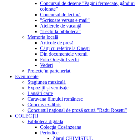
Concursul de desene ”Pagini fermecate, gânduri
colorate”
Concursul de lectură
”Scrisoare versus e-mail”
Atelierele de vacanță
”Lecții la bibliotecă”
Memoria locală
Articole de presă
Cărți cu referire la Onești
Din documentele vremii
Foto Oneștiul vechi
Vederi
Proiecte în parteneriat
Evenimente
Stagiunea muzicală
Expoziții și vernisaje
Lansări carte
Caravana filmului românesc
Concurs ex-libris
Concursul național de proză scurtă ”Radu Rosetti”
COLECŢII
Biblioteca digitală
Colecţia Cosânzeana
Periodice
Ziarul CHIMISTUL