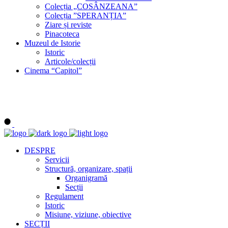
Colecția „COSÂNZEANA”
Colecția ”SPERANȚIA”
Ziare și reviste
Pinacoteca
Muzeul de Istorie
Istoric
Articole/colecții
Cinema “Capitol”
DESPRE
Servicii
Structură, organizare, spații
Organigramă
Secții
Regulament
Istoric
Misiune, viziune, obiective
SECȚII