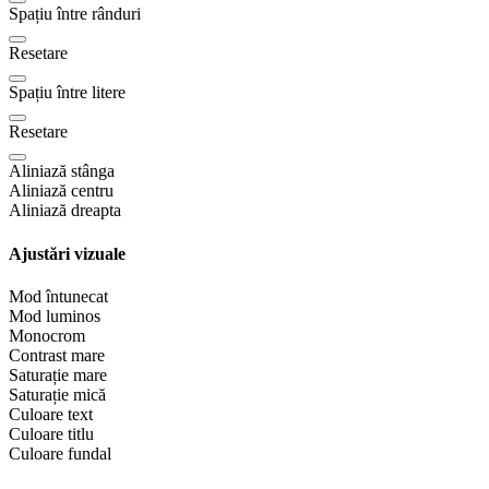
Spațiu între rânduri
Resetare
Spațiu între litere
Resetare
Aliniază stânga
Aliniază centru
Aliniază dreapta
Ajustări vizuale
Mod întunecat
Mod luminos
Monocrom
Contrast mare
Saturație mare
Saturație mică
Culoare text
Culoare titlu
Culoare fundal