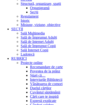
Structură, organizare, spații
Organigramă
Secții
Regulament
Istoric
Misiune, viziune, obiective
SECȚII
Sală Multimedia
Sală de Împrumut Adulți
Sală de Internet Adulți
Sală de împrumut Copii
Sală Internet Copii
Ludotecă
RUBRICI
Proiecte online
Recomandare de carte
Povestea de la prânz
Știați că…
Interviurile Bibliotecii
Vânătoarea de comori
Duelul cărților
Cuvântul săptămânii
Cărți care te inspiră
Expresii explicate
Gânduri celebre