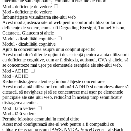
intermitente sau clipitoare și combinații riscante de culori
Mod - deficiențe de vedere
Mod - deficiențe de vedere
Îmbunătățește vizualizarea site-ului web
Acest mod ajustează site-ul web pentru confortul utilizatorilor cu
deficiențe de vedere, cum ar fi Degrading Eyesight, Tunnel Vision,
Cataracta, Glaucom și altele
Modul - dizabilități cognitive
Modul - dizabilități cognitive
Ajută la concentrarea asupra unui conținut specific
Acest mod oferă diferite opțiuni de asistență pentru a ajuta utilizatorii
cu deficiențe cognitive, cum ar fi dislexia, autismul, CVA și altele, să
se concentreze mai ușor pe elementele esențiale ale site-ului web.
Mod - ADHD
Mod - ADHD
Reduce distragerea atentie și îmbunătățește concentrarea
Acest mod ajută utilizatorii cu tulburări ADHD și neurodezvoltare să
citească, să navigheze și să se concentreze mai ușor pe elementele
principale ale site-ului web, reducând în același timp semnificativ
distragerea atentiei.
Mod - fără vedere
Mod - fără vedere
Permite folosirea ecranului în modul citire
Acest mod configurează site-ul web pentru a fi compatibil cu
cititoare de ecran precum JAWS, NVDA, VoiceOver și TalkBack.