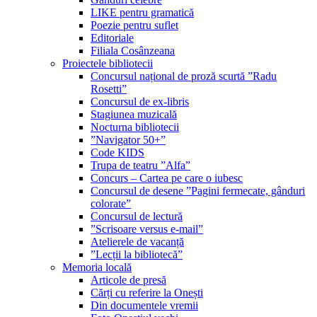
LIKE pentru gramatică
Poezie pentru suflet
Editoriale
Filiala Cosânzeana
Proiectele bibliotecii
Concursul național de proză scurtă ”Radu
Rosetti”
Concursul de ex-libris
Stagiunea muzicală
Nocturna bibliotecii
”Navigator 50+”
Code KIDS
Trupa de teatru ”Alfa”
Concurs – Cartea pe care o iubesc
Concursul de desene ”Pagini fermecate, gânduri
colorate”
Concursul de lectură
”Scrisoare versus e-mail”
Atelierele de vacanță
”Lecții la bibliotecă”
Memoria locală
Articole de presă
Cărți cu referire la Onești
Din documentele vremii