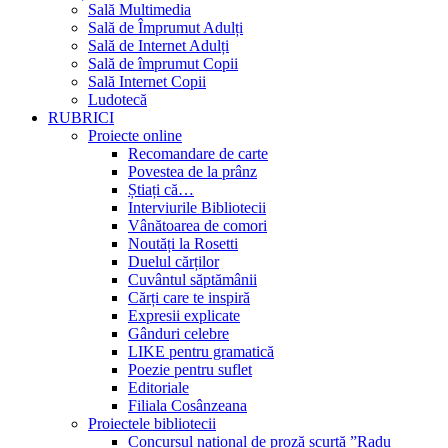
Sală Multimedia
Sală de Împrumut Adulți
Sală de Internet Adulți
Sală de împrumut Copii
Sală Internet Copii
Ludotecă
RUBRICI
Proiecte online
Recomandare de carte
Povestea de la prânz
Știați că…
Interviurile Bibliotecii
Vânătoarea de comori
Noutăți la Rosetti
Duelul cărților
Cuvântul săptămânii
Cărți care te inspiră
Expresii explicate
Gânduri celebre
LIKE pentru gramatică
Poezie pentru suflet
Editoriale
Filiala Cosânzeana
Proiectele bibliotecii
Concursul național de proză scurtă ”Radu