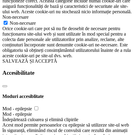
funcționeze corect. Această categorie include numai cookie-uri care
asigură funcționalități de bază și caracteristici de securitate ale site-
ului web. Aceste cookie-uri nu stochează nicio informație personală.
Non-necesare
Non-necesare
Orice cookie-uri care pot să nu fie deosebit de necesare pentru
funcționarea site-ului web și sunt utilizate în mod special pentru a
colecta date personale ale utilizatorilor prin analize, reclame, alte
conținuturi încorporate sunt denumite cookie-uri ne-necesare. Este
obligatoriu să obțineți consimțământul utilizatorului înainte de a rula
aceste cookie-uri pe site-ul dvs. web.
SALVEAZĂ ȘI ACCEPTĂ
Accesibilitate
Moduri accesiblitate
Mod - epilepsie
Mod - epilepsie
Îndepărtează culoarea și elimină clipirile
Acest mod permite persoanelor cu epilepsie să utilizeze site-ul web
în siguranță, eliminând riscul de convulsii care rezultă din animații