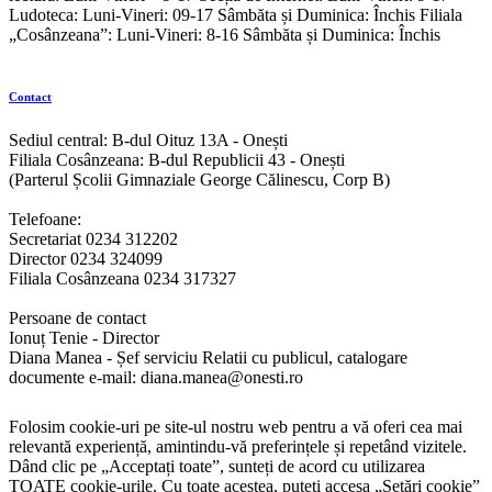
Ludoteca: Luni-Vineri: 09-17 Sâmbăta și Duminica: Închis Filiala
„Cosânzeana”: Luni-Vineri: 8-16 Sâmbăta și Duminica: Închis
Contact
Sediul central: B-dul Oituz 13A - Onești
Filiala Cosânzeana: B-dul Republicii 43 - Onești
(Parterul Școlii Gimnaziale George Călinescu, Corp B)
Telefoane:
Secretariat 0234 312202
Director 0234 324099
Filiala Cosânzeana 0234 317327
Persoane de contact
Ionuț Tenie - Director
Diana Manea - Șef serviciu Relatii cu publicul, catalogare
documente e-mail: diana.manea@onesti.ro
Folosim cookie-uri pe site-ul nostru web pentru a vă oferi cea mai
relevantă experiență, amintindu-vă preferințele și repetând vizitele.
Dând clic pe „Acceptați toate”, sunteți de acord cu utilizarea
TOATE cookie-urile. Cu toate acestea, puteți accesa „Setări cookie”