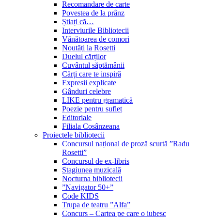
Recomandare de carte
Povestea de la prânz
Știați că…
Interviurile Bibliotecii
Vânătoarea de comori
Noutăți la Rosetti
Duelul cărților
Cuvântul săptămânii
Cărți care te inspiră
Expresii explicate
Gânduri celebre
LIKE pentru gramatică
Poezie pentru suflet
Editoriale
Filiala Cosânzeana
Proiectele bibliotecii
Concursul național de proză scurtă ”Radu
Rosetti”
Concursul de ex-libris
Stagiunea muzicală
Nocturna bibliotecii
”Navigator 50+”
Code KIDS
Trupa de teatru ”Alfa”
Concurs – Cartea pe care o iubesc