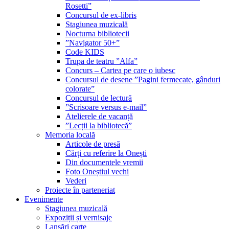
Rosetti”
Concursul de ex-libris
Stagiunea muzicală
Nocturna bibliotecii
”Navigator 50+”
Code KIDS
Trupa de teatru ”Alfa”
Concurs – Cartea pe care o iubesc
Concursul de desene ”Pagini fermecate, gânduri
colorate”
Concursul de lectură
”Scrisoare versus e-mail”
Atelierele de vacanță
”Lecții la bibliotecă”
Memoria locală
Articole de presă
Cărți cu referire la Onești
Din documentele vremii
Foto Oneștiul vechi
Vederi
Proiecte în parteneriat
Evenimente
Stagiunea muzicală
Expoziții și vernisaje
Lansări carte