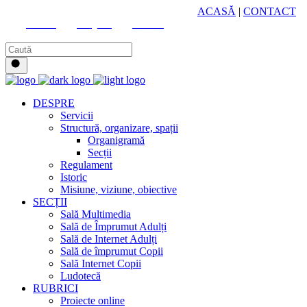
HUB CULTURAL ZONAL
ACASĂ
|
CONTACT
Youtube
Instagram
Facebook
DESPRE
Servicii
Structură, organizare, spații
Organigramă
Secții
Regulament
Istoric
Misiune, viziune, obiective
SECȚII
Sală Multimedia
Sală de Împrumut Adulți
Sală de Internet Adulți
Sală de împrumut Copii
Sală Internet Copii
Ludotecă
RUBRICI
Proiecte online