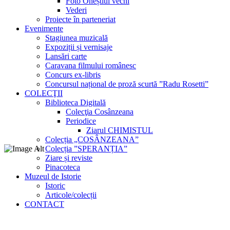
Foto Oneștiul vechi
Vederi
Proiecte în parteneriat
Evenimente
Stagiunea muzicală
Expoziții și vernisaje
Lansări carte
Caravana filmului românesc
Concurs ex-libris
Concursul național de proză scurtă ”Radu Rosetti”
COLECŢII
Biblioteca Digitală
Colecţia Cosânzeana
Periodice
Ziarul CHIMISTUL
Colecția „COSÂNZEANA”
Colecția ”SPERANȚIA”
Ziare și reviste
Pinacoteca
Muzeul de Istorie
Istoric
Articole/colecții
CONTACT