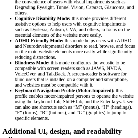
the convenience of users with visual impairments such as
Degrading Eyesight, Tunnel Vision, Cataract, Glaucoma, and
others.
Cognitive Disability Mode:
this mode provides different
assistive options to help users with cognitive impairments
such as Dyslexia, Autism, CVA, and others, to focus on the
essential elements of the website more easily.
ADHD Friendly Mode:
this mode helps users with ADHD
and Neurodevelopmental disorders to read, browse, and focus
on the main website elements more easily while significantly
reducing distractions.
Blindness Mode:
this mode configures the website to be
compatible with screen-readers such as JAWS, NVDA,
VoiceOver, and TalkBack. A screen-reader is software for
blind users that is installed on a computer and smartphone,
and websites must be compatible with it.
Keyboard Navigation Profile (Motor-Impaired):
this
profile enables motor-impaired persons to operate the website
using the keyboard Tab, Shift+Tab, and the Enter keys. Users
can also use shortcuts such as “M” (menus), “H” (headings),
“F” (forms), “B” (buttons), and “G” (graphics) to jump to
specific elements.
Additional UI, design, and readability