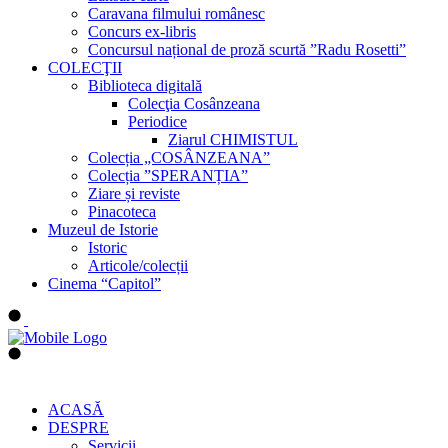
Caravana filmului românesc
Concurs ex-libris
Concursul național de proză scurtă ”Radu Rosetti”
COLECŢII
Biblioteca digitală
Colecţia Cosânzeana
Periodice
Ziarul CHIMISTUL
Colecția „COSÂNZEANA”
Colecția ”SPERANȚIA”
Ziare și reviste
Pinacoteca
Muzeul de Istorie
Istoric
Articole/colecții
Cinema “Capitol”
ACASĂ
DESPRE
Servicii