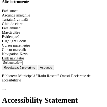
Alte instrumente
Fară sunet
Ascunde imaginile
Tastatură virtuală
Ghid de citire
Fără animații
Mască citire
Evidențiază
Highlight Focus
Cursor mare negru
Cursor mare alb
Navigation Keys
Link navigator
Resetatează preferințe
Ascunde
Biblioteca Municipală "Radu Rosetti" Onești
Declarație de
accesibilitate
Accessibility Statement