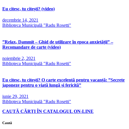
Eu citesc, tu citești? (video)
decembrie 14, 2021
Biblioteca Municipală "Radu Rosetti"
”Relax, Dammit – Ghid de utilizare în epoca anxietății” –
Recomandare de carte (video)
noiembrie 2, 2021
Biblioteca Municipală "Radu Rosetti"
Eu citesc, tu citești? O carte excelentă pentru vacanță: ”Secrete
japoneze pentru o viață lungă și fericită”
iunie 29, 2021
Biblioteca Municipală "Radu Rosetti"
CAUTĂ CĂRȚI ÎN CATALOGUL ON-LINE
Caută