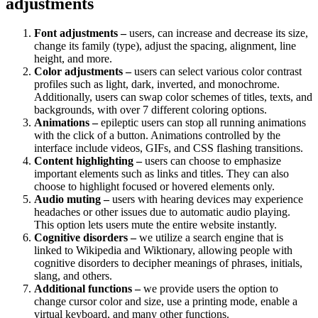
adjustments
Font adjustments –
users, can increase and decrease its size,
change its family (type), adjust the spacing, alignment, line
height, and more.
Color adjustments –
users can select various color contrast
profiles such as light, dark, inverted, and monochrome.
Additionally, users can swap color schemes of titles, texts, and
backgrounds, with over 7 different coloring options.
Animations –
epileptic users can stop all running animations
with the click of a button. Animations controlled by the
interface include videos, GIFs, and CSS flashing transitions.
Content highlighting –
users can choose to emphasize
important elements such as links and titles. They can also
choose to highlight focused or hovered elements only.
Audio muting –
users with hearing devices may experience
headaches or other issues due to automatic audio playing.
This option lets users mute the entire website instantly.
Cognitive disorders –
we utilize a search engine that is
linked to Wikipedia and Wiktionary, allowing people with
cognitive disorders to decipher meanings of phrases, initials,
slang, and others.
Additional functions –
we provide users the option to
change cursor color and size, use a printing mode, enable a
virtual keyboard, and many other functions.