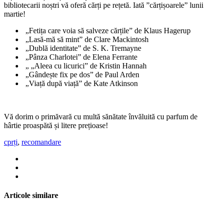
bibliotecarii noștri vă oferă cărți pe rețetă. Iată ”cărțișoarele” lunii
martie!
„Fetița care voia să salveze cărțile” de Klaus Hagerup
„Lasă-mă să mint” de Clare Mackintosh
„Dublă identitate” de S. K. Tremayne
„Pânza Charlotei” de Elena Ferrante
„ „Aleea cu licurici” de Kristin Hannah
„Gândește fix pe dos” de Paul Arden
„Viață după viață” de Kate Atkinson
Vă dorim o primăvară cu multă sănătate învăluită cu parfum de
hârtie proaspătă și litere prețioase!
cprți
,
recomandare
Articole similare