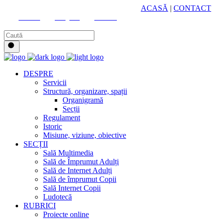
HUB CULTURAL ZONAL
ACASĂ
|
CONTACT
Youtube
Instagram
Facebook
DESPRE
Servicii
Structură, organizare, spații
Organigramă
Secții
Regulament
Istoric
Misiune, viziune, obiective
SECȚII
Sală Multimedia
Sală de Împrumut Adulți
Sală de Internet Adulți
Sală de împrumut Copii
Sală Internet Copii
Ludotecă
RUBRICI
Proiecte online