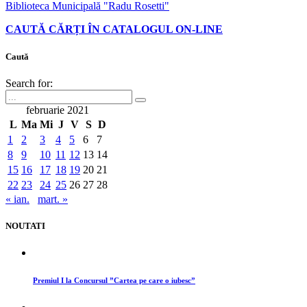
Biblioteca Municipală "Radu Rosetti"
CAUTĂ CĂRȚI ÎN CATALOGUL ON-LINE
Caută
Search for:
februarie 2021
L
Ma
Mi
J
V
S
D
1
2
3
4
5
6
7
8
9
10
11
12
13
14
15
16
17
18
19
20
21
22
23
24
25
26
27
28
« ian.
mart. »
NOUTATI
Premiul I la Concursul ”Cartea pe care o iubesc”