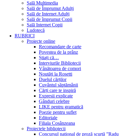
Sală Multimedia
Sală de Împrumut Adulți
Sală de Internet Adulți
Sală de împrumut Copii
Sală Internet Copii
Ludotecă
RUBRICI
Proiecte online
Recomandare de carte
Povestea de la prânz
Știați că…
Interviurile Bibliotecii
Vânătoarea de comori
Noutăți la Rosetti
Duelul cărților
Cuvântul săptămânii
Cărți care te inspiră
Expresii explicate
Gânduri celebre
LIKE pentru gramatică
Poezie pentru suflet
Editoriale
Filiala Cosânzeana
Proiectele bibliotecii
Concursul național de proză scurtă ”Radu