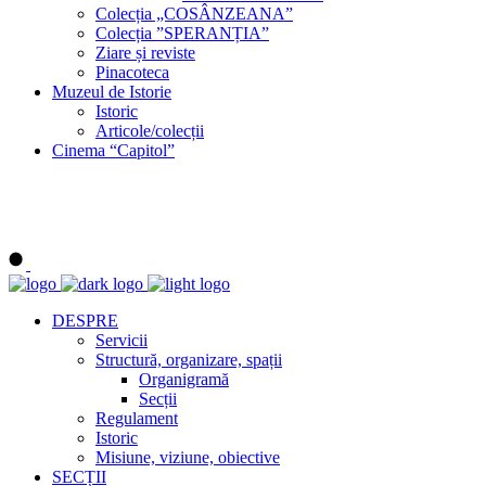
Colecția „COSÂNZEANA”
Colecția ”SPERANȚIA”
Ziare și reviste
Pinacoteca
Muzeul de Istorie
Istoric
Articole/colecții
Cinema “Capitol”
DESPRE
Servicii
Structură, organizare, spații
Organigramă
Secții
Regulament
Istoric
Misiune, viziune, obiective
SECȚII