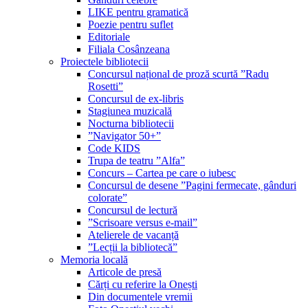
LIKE pentru gramatică
Poezie pentru suflet
Editoriale
Filiala Cosânzeana
Proiectele bibliotecii
Concursul național de proză scurtă ”Radu
Rosetti”
Concursul de ex-libris
Stagiunea muzicală
Nocturna bibliotecii
”Navigator 50+”
Code KIDS
Trupa de teatru ”Alfa”
Concurs – Cartea pe care o iubesc
Concursul de desene ”Pagini fermecate, gânduri
colorate”
Concursul de lectură
”Scrisoare versus e-mail”
Atelierele de vacanță
”Lecții la bibliotecă”
Memoria locală
Articole de presă
Cărți cu referire la Onești
Din documentele vremii