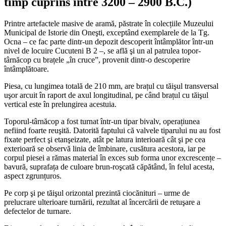
timp cuprins între 3200 – 2900 B.C.)
Printre artefactele masive de aramă, păstrate în colecțiile Muzeului
Municipal de Istorie din Oneşti, exceptând exemplarele de la Tg.
Ocna – ce fac parte dintr-un depozit descoperit întâmplător într-un
nivel de locuire Cucuteni B 2 –, se află şi un al patrulea topor-
târnăcop cu brațele „în cruce”, provenit dintr-o descoperire
întâmplătoare.
Piesa, cu lungimea totală de 210 mm, are brațul cu tăişul transversal
uşor arcuit în raport de axul longitudinal, pe când brațul cu tăişul
vertical este în prelungirea acestuia.
Toporul-târnăcop a fost turnat într-un tipar bivalv, operațiunea
nefiind foarte reuşită. Datorită faptului că valvele tiparului nu au fost
fixate perfect şi etanşeizate, atât pe latura interioară cât şi pe cea
exterioară se observă linia de îmbinare, cusătura acestora, iar pe
corpul piesei a rămas material în exces sub forma unor excrescențe –
bavură, suprafața de culoare brun-roşcată căpătând, în felul acesta,
aspect zgrunțuros.
Pe corp şi pe tăişul orizontal prezintă ciocănituri – urme de
prelucrare ulterioare turnării, rezultat al încercării de retuşare a
defectelor de turnare.