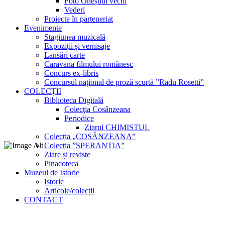
Foto Oneștiul vechi
Vederi
Proiecte în parteneriat
Evenimente
Stagiunea muzicală
Expoziții și vernisaje
Lansări carte
Caravana filmului românesc
Concurs ex-libris
Concursul național de proză scurtă ”Radu Rosetti”
COLECŢII
Biblioteca Digitală
Colecţia Cosânzeana
Periodice
Ziarul CHIMISTUL
Colecția „COSÂNZEANA”
Colecția ”SPERANȚIA”
Ziare și reviste
Pinacoteca
Muzeul de Istorie
Istoric
Articole/colecții
CONTACT