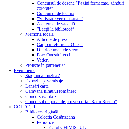
Concursul de desene ”Pagini fermecate, gânduri
colorate”
Concursul de lectură
”Scrisoare versus e-mail”
Atelierele de vacanță
”Lecții la bibliotecă”
Memoria locală
Articole de presă
Cărți cu referire la Onești
Din documentele vremii
Foto Oneștiul vechi
Vederi
Proiecte în parteneriat
Evenimente
Stagiunea muzicală
Expoziții și vernisaje
Lansări carte
Caravana filmului românesc
Concurs ex-libris
Concursul național de proză scurtă ”Radu Rosetti”
COLECŢII
Biblioteca digitală
Colecţia Cosânzeana
Periodice
Ziarul CHIMISTUL