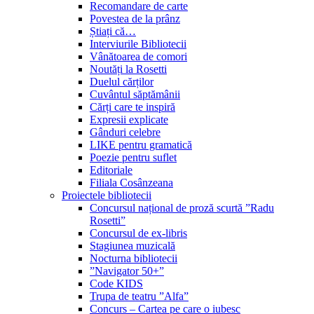
Recomandare de carte
Povestea de la prânz
Știați că…
Interviurile Bibliotecii
Vânătoarea de comori
Noutăți la Rosetti
Duelul cărților
Cuvântul săptămânii
Cărți care te inspiră
Expresii explicate
Gânduri celebre
LIKE pentru gramatică
Poezie pentru suflet
Editoriale
Filiala Cosânzeana
Proiectele bibliotecii
Concursul național de proză scurtă ”Radu
Rosetti”
Concursul de ex-libris
Stagiunea muzicală
Nocturna bibliotecii
”Navigator 50+”
Code KIDS
Trupa de teatru ”Alfa”
Concurs – Cartea pe care o iubesc