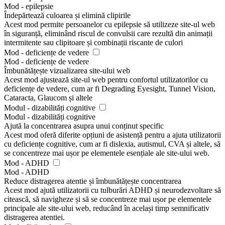
Mod - epilepsie
Îndepărtează culoarea și elimină clipirile
Acest mod permite persoanelor cu epilepsie să utilizeze site-ul web
în siguranță, eliminând riscul de convulsii care rezultă din animații
intermitente sau clipitoare și combinații riscante de culori
Mod - deficiențe de vedere
Mod - deficiențe de vedere
Îmbunătățește vizualizarea site-ului web
Acest mod ajustează site-ul web pentru confortul utilizatorilor cu
deficiențe de vedere, cum ar fi Degrading Eyesight, Tunnel Vision,
Cataracta, Glaucom și altele
Modul - dizabilități cognitive
Modul - dizabilități cognitive
Ajută la concentrarea asupra unui conținut specific
Acest mod oferă diferite opțiuni de asistență pentru a ajuta utilizatorii
cu deficiențe cognitive, cum ar fi dislexia, autismul, CVA și altele, să
se concentreze mai ușor pe elementele esențiale ale site-ului web.
Mod - ADHD
Mod - ADHD
Reduce distragerea atentie și îmbunătățește concentrarea
Acest mod ajută utilizatorii cu tulburări ADHD și neurodezvoltare să
citească, să navigheze și să se concentreze mai ușor pe elementele
principale ale site-ului web, reducând în același timp semnificativ
distragerea atentiei.