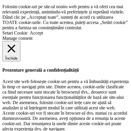
Folosim cookie-uri pe site-ul nostru web pentru a vă oferi cea mai
relevantă experiență, amintindu-vă preferințele și repetând vizitele.
Dând clic pe „Acceptați toate”, sunteți de acord cu utilizarea
TOATE cookie-urile. Cu toate acestea, puteți accesa „Setări cookie”
pentru a furniza un consimțământ controlat.
Setari Cookie
Accept
Manage consent
Închide
Prezentare generală a confidențialității
Acest site web folosește cookie-uri pentru a vă îmbunătăți experiența
în timp ce navigați prin site. Dintre acestea, cookie-urile clasificate
ca fiind necesare sunt stocate în browserul dvs., deoarece sunt
esențiale pentru funcționarea funcționalităților de bază ale site-ului
web. De asemenea, folosim cookie-uri terțe care ne ajută să
analizăm și să înțelegem modul în care utilizați acest site web.
Aceste cookie-uri vor fi stocate în browser-ul dvs. numai cu acordul
dumneavoastră. De asemenea, aveți opțiunea de a renunța la aceste
cookie-uri. Dar renunțarea la unele dintre aceste cookie-uri poate
afecta experiența dvs. de navigare.