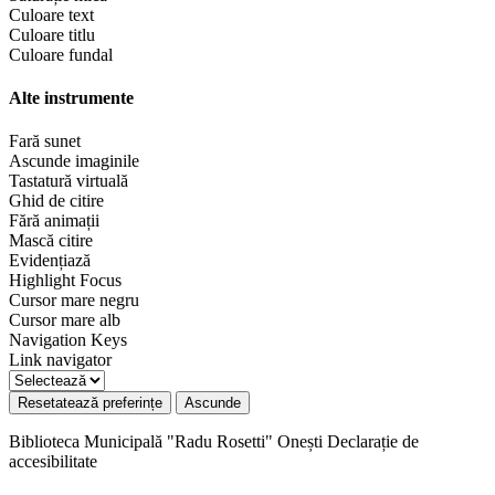
Culoare text
Culoare titlu
Culoare fundal
Alte instrumente
Fară sunet
Ascunde imaginile
Tastatură virtuală
Ghid de citire
Fără animații
Mască citire
Evidențiază
Highlight Focus
Cursor mare negru
Cursor mare alb
Navigation Keys
Link navigator
Resetatează preferințe
Ascunde
Biblioteca Municipală "Radu Rosetti" Onești
Declarație de
accesibilitate