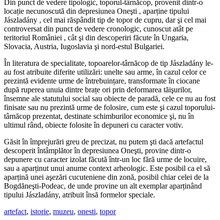
Din punct de vedere tipologic, toporul-târnăcop, provenit dintr-o
locație necunoscută din depresiunea Oneşti , aparține tipului
Jászladány , cel mai răspândit tip de topor de cupru, dar şi cel mai
controversat din punct de vedere cronologic, cunoscut atât pe
teritoriul României , cât şi din descoperiri făcute în Ungaria,
Slovacia, Austria, Iugoslavia şi nord-estul Bulgariei.
În literatura de specialitate, topoarelor-târnăcop de tip Jászladány le-
au fost atribuite diferite utilizări: unelte sau arme, în cazul celor ce
prezintă evidente urme de întrebuințare, transformate în ciocane
după ruperea unuia dintre brațe ori prin deformarea tăişurilor,
însemne ale statutului social sau obiecte de paradă, cele ce nu au fost
finisate sau nu prezintă urme de folosire, cum este şi cazul toporului-
târnăcop prezentat, destinate schimburilor economice şi, nu în
ultimul rând, obiecte folosite în depuneri cu caracter votiv.
Găsit în împrejurări greu de precizat, nu putem şti dacă artefactul
descoperit întâmplător în depresiunea Oneşti, provine dintr-o
depunere cu caracter izolat făcută într-un loc fără urme de locuire,
sau a aparținut unui anume context arheologic. Este posibil ca el să
aparțină unei aşezări cucuteniene din zonă, posibil chiar celei de la
Bogdăneşti-Podeac, de unde provine un alt exemplar aparținând
tipului Jászladány, atribuit însă formelor speciale.
artefact
,
istorie
,
muzeu
,
onesti
,
topor