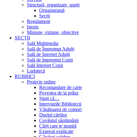
Structură, organizare, spații
Organigramă
Secții
Regulament
Istoric
Misiune, viziune, obiective
SECȚII
Sală Multimedia
Sală de Împrumut Adulți
Sală de Internet Adulți
Sală de împrumut Copii
Sală Internet Copii
Ludotecă
RUBRICI
Proiecte online
Recomandare de carte
Povestea de la prânz
Știați că…
Interviurile Bibliotecii
Vânătoarea de comori
Duelul cărților
Cuvântul săptămânii
Cărți care te inspiră
Expresii explicate
Gânduri celebre