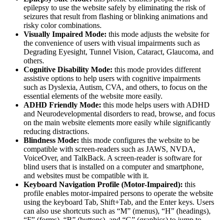
epilepsy to use the website safely by eliminating the risk of
seizures that result from flashing or blinking animations and
risky color combinations.
Visually Impaired Mode:
this mode adjusts the website for
the convenience of users with visual impairments such as
Degrading Eyesight, Tunnel Vision, Cataract, Glaucoma, and
others.
Cognitive Disability Mode:
this mode provides different
assistive options to help users with cognitive impairments
such as Dyslexia, Autism, CVA, and others, to focus on the
essential elements of the website more easily.
ADHD Friendly Mode:
this mode helps users with ADHD
and Neurodevelopmental disorders to read, browse, and focus
on the main website elements more easily while significantly
reducing distractions.
Blindness Mode:
this mode configures the website to be
compatible with screen-readers such as JAWS, NVDA,
VoiceOver, and TalkBack. A screen-reader is software for
blind users that is installed on a computer and smartphone,
and websites must be compatible with it.
Keyboard Navigation Profile (Motor-Impaired):
this
profile enables motor-impaired persons to operate the website
using the keyboard Tab, Shift+Tab, and the Enter keys. Users
can also use shortcuts such as “M” (menus), “H” (headings),
“F” (forms), “B” (buttons), and “G” (graphics) to jump to