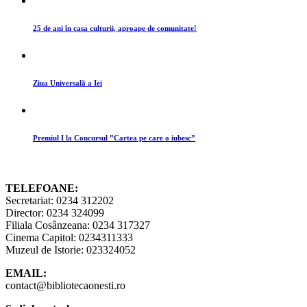
25 de ani în casa culturii, aproape de comunitate!
Ziua Universală a Iei
Premiul I la Concursul ”Cartea pe care o iubesc”
TELEFOANE:
Secretariat: 0234 312202
Director: 0234 324099
Filiala Cosânzeana: 0234 317327
Cinema Capitol: 0234311333
Muzeul de Istorie: 023324052
EMAIL:
contact@bibliotecaonesti.ro