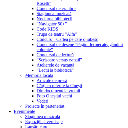
Rosetti”
Concursul de ex-libris
Stagiunea muzicală
Nocturna bibliotecii
”Navigator 50+”
Code KIDS
Trupa de teatru ”Alfa”
Concurs – Cartea pe care o iubesc
Concursul de desene ”Pagini fermecate, gânduri
colorate”
Concursul de lectură
”Scrisoare versus e-mail”
Atelierele de vacanță
”Lecții la bibliotecă”
Memoria locală
Articole de presă
Cărți cu referire la Onești
Din documentele vremii
Foto Oneștiul vechi
Vederi
Proiecte în parteneriat
Evenimente
Stagiunea muzicală
Expoziții și vernisaje
Lansări carte