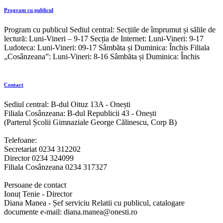
Program cu publicul
Program cu publicul Sediul central: Secțiile de împrumut și sălile de
lectură: Luni-Vineri – 9-17 Secția de Internet: Luni-Vineri: 9-17
Ludoteca: Luni-Vineri: 09-17 Sâmbăta și Duminica: Închis Filiala
„Cosânzeana”: Luni-Vineri: 8-16 Sâmbăta și Duminica: Închis
Contact
Sediul central: B-dul Oituz 13A - Onești
Filiala Cosânzeana: B-dul Republicii 43 - Onești
(Parterul Școlii Gimnaziale George Călinescu, Corp B)
Telefoane:
Secretariat 0234 312202
Director 0234 324099
Filiala Cosânzeana 0234 317327
Persoane de contact
Ionuț Tenie - Director
Diana Manea - Șef serviciu Relatii cu publicul, catalogare
documente e-mail: diana.manea@onesti.ro