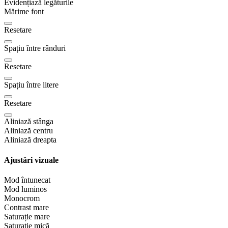
Evidențiază legăturile
Mărime font
Resetare
Spațiu între rânduri
Resetare
Spațiu între litere
Resetare
Aliniază stânga
Aliniază centru
Aliniază dreapta
Ajustări vizuale
Mod întunecat
Mod luminos
Monocrom
Contrast mare
Saturație mare
Saturație mică