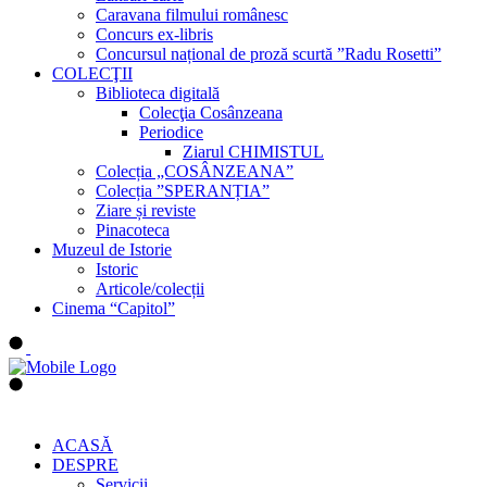
Caravana filmului românesc
Concurs ex-libris
Concursul național de proză scurtă ”Radu Rosetti”
COLECŢII
Biblioteca digitală
Colecţia Cosânzeana
Periodice
Ziarul CHIMISTUL
Colecția „COSÂNZEANA”
Colecția ”SPERANȚIA”
Ziare și reviste
Pinacoteca
Muzeul de Istorie
Istoric
Articole/colecții
Cinema “Capitol”
ACASĂ
DESPRE
Servicii