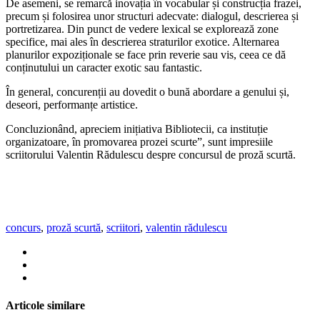
De asemeni, se remarcă inovația în vocabular și construcția frazei,
precum și folosirea unor structuri adecvate: dialogul, descrierea și
portretizarea. Din punct de vedere lexical se explorează zone
specifice, mai ales în descrierea straturilor exotice. Alternarea
planurilor expoziționale se face prin reverie sau vis, ceea ce dă
conținutului un caracter exotic sau fantastic.
În general, concurenții au dovedit o bună abordare a genului și,
deseori, performanțe artistice.
Concluzionând, apreciem inițiativa Bibliotecii, ca instituție
organizatoare, în promovarea prozei scurte”, sunt impresiile
scriitorului Valentin Rădulescu despre concursul de proză scurtă.
concurs
,
proză scurtă
,
scriitori
,
valentin rădulescu
Articole similare