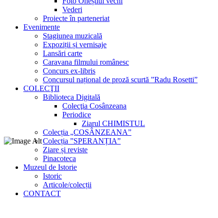
Foto Oneștiul vechi
Vederi
Proiecte în parteneriat
Evenimente
Stagiunea muzicală
Expoziții și vernisaje
Lansări carte
Caravana filmului românesc
Concurs ex-libris
Concursul național de proză scurtă ”Radu Rosetti”
COLECŢII
Biblioteca Digitală
Colecţia Cosânzeana
Periodice
Ziarul CHIMISTUL
Colecția „COSÂNZEANA”
Colecția ”SPERANȚIA”
Ziare și reviste
Pinacoteca
Muzeul de Istorie
Istoric
Articole/colecții
CONTACT