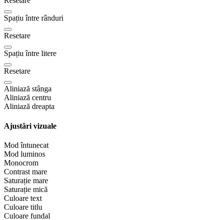
Resetare
Spațiu între rânduri
Resetare
Spațiu între litere
Resetare
Aliniază stânga
Aliniază centru
Aliniază dreapta
Ajustări vizuale
Mod întunecat
Mod luminos
Monocrom
Contrast mare
Saturație mare
Saturație mică
Culoare text
Culoare titlu
Culoare fundal