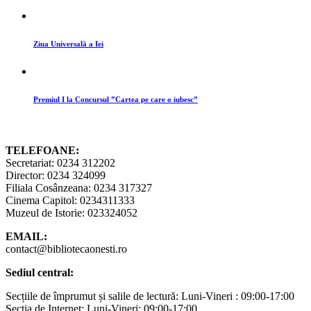
Ziua Universală a Iei
Premiul I la Concursul ”Cartea pe care o iubesc”
TELEFOANE:
Secretariat: 0234 312202
Director: 0234 324099
Filiala Cosânzeana: 0234 317327
Cinema Capitol: 0234311333
Muzeul de Istorie: 023324052
EMAIL:
contact@bibliotecaonesti.ro
Sediul central:
Secțiile de împrumut și salile de lectură: Luni-Vineri : 09:00-17:00
Secția de Internet: Luni-Vineri: 09:00-17:00