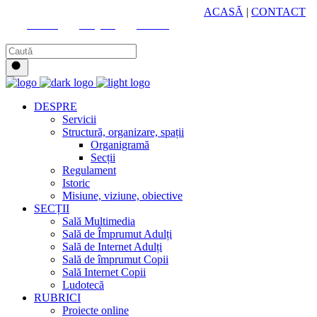
HUB CULTURAL ZONAL
ACASĂ
|
CONTACT
Youtube
Instagram
Facebook
DESPRE
Servicii
Structură, organizare, spații
Organigramă
Secții
Regulament
Istoric
Misiune, viziune, obiective
SECȚII
Sală Multimedia
Sală de Împrumut Adulți
Sală de Internet Adulți
Sală de împrumut Copii
Sală Internet Copii
Ludotecă
RUBRICI
Proiecte online