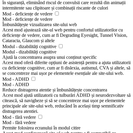
în siguranță, eliminând riscul de convulsii care rezultă din animații
intermitente sau clipitoare și combinații riscante de culori
Mod - deficiențe de vedere
Mod - deficiențe de vedere
Îmbunătățește vizualizarea site-ului web
Acest mod ajustează site-ul web pentru confortul utilizatorilor cu
deficiențe de vedere, cum ar fi Degrading Eyesight, Tunnel Vision,
Cataracta, Glaucom și altele
Modul - dizabilități cognitive
Modul - dizabilități cognitive
Ajută la concentrarea asupra unui conținut specific
Acest mod oferă diferite opțiuni de asistență pentru a ajuta utilizatorii
cu deficiențe cognitive, cum ar fi dislexia, autismul, CVA și altele, să
se concentreze mai ușor pe elementele esențiale ale site-ului web.
Mod - ADHD
Mod - ADHD
Reduce distragerea atentie și îmbunătățește concentrarea
Acest mod ajută utilizatorii cu tulburări ADHD și neurodezvoltare să
citească, să navigheze și să se concentreze mai ușor pe elementele
principale ale site-ului web, reducând în același timp semnificativ
distragerea atentiei.
Mod - fără vedere
Mod - fără vedere
Permite folosirea ecranului în modul citire