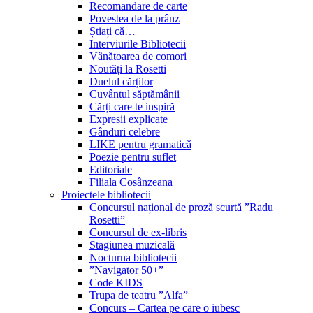
Recomandare de carte
Povestea de la prânz
Știați că…
Interviurile Bibliotecii
Vânătoarea de comori
Noutăți la Rosetti
Duelul cărților
Cuvântul săptămânii
Cărți care te inspiră
Expresii explicate
Gânduri celebre
LIKE pentru gramatică
Poezie pentru suflet
Editoriale
Filiala Cosânzeana
Proiectele bibliotecii
Concursul național de proză scurtă ”Radu
Rosetti”
Concursul de ex-libris
Stagiunea muzicală
Nocturna bibliotecii
”Navigator 50+”
Code KIDS
Trupa de teatru ”Alfa”
Concurs – Cartea pe care o iubesc