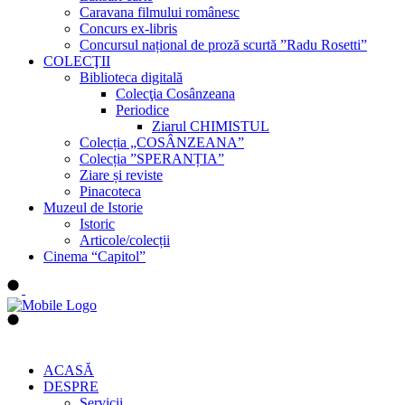
Caravana filmului românesc
Concurs ex-libris
Concursul național de proză scurtă ”Radu Rosetti”
COLECŢII
Biblioteca digitală
Colecţia Cosânzeana
Periodice
Ziarul CHIMISTUL
Colecția „COSÂNZEANA”
Colecția ”SPERANȚIA”
Ziare și reviste
Pinacoteca
Muzeul de Istorie
Istoric
Articole/colecții
Cinema “Capitol”
ACASĂ
DESPRE
Servicii