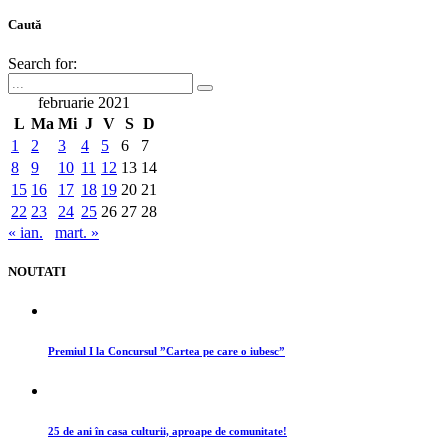
Caută
Search for:
februarie 2021
L
Ma
Mi
J
V
S
D
1
2
3
4
5
6
7
8
9
10
11
12
13
14
15
16
17
18
19
20
21
22
23
24
25
26
27
28
« ian.
mart. »
NOUTATI
Premiul I la Concursul ”Cartea pe care o iubesc”
25 de ani în casa culturii, aproape de comunitate!