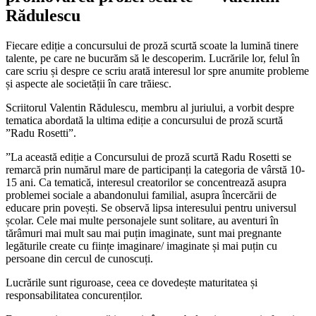
Rădulescu
Fiecare ediție a concursului de proză scurtă scoate la lumină tinere
talente, pe care ne bucurăm să le descoperim. Lucrările lor, felul în
care scriu și despre ce scriu arată interesul lor spre anumite probleme
și aspecte ale societății în care trăiesc.
Scriitorul Valentin Rădulescu, membru al juriului, a vorbit despre
tematica abordată la ultima ediție a concursului de proză scurtă
”Radu Rosetti”.
”La această ediție a Concursului de proză scurtă Radu Rosetti se
remarcă prin numărul mare de participanți la categoria de vârstă 10-
15 ani. Ca tematică, interesul creatorilor se concentrează asupra
problemei sociale a abandonului familial, asupra încercării de
educare prin povești. Se observă lipsa interesului pentru universul
școlar. Cele mai multe personajele sunt solitare, au aventuri în
tărâmuri mai mult sau mai puțin imaginate, sunt mai pregnante
legăturile create cu ființe imaginare/ imaginate și mai puțin cu
persoane din cercul de cunoscuți.
Lucrările sunt riguroase, ceea ce dovedește maturitatea și
responsabilitatea concurenților.