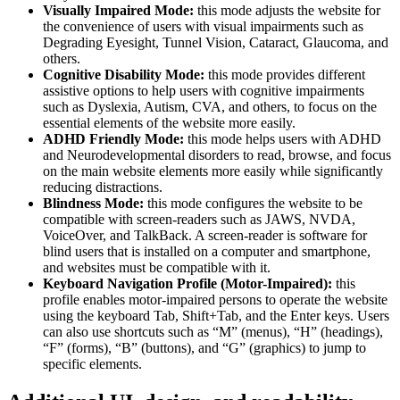
Visually Impaired Mode:
this mode adjusts the website for
the convenience of users with visual impairments such as
Degrading Eyesight, Tunnel Vision, Cataract, Glaucoma, and
others.
Cognitive Disability Mode:
this mode provides different
assistive options to help users with cognitive impairments
such as Dyslexia, Autism, CVA, and others, to focus on the
essential elements of the website more easily.
ADHD Friendly Mode:
this mode helps users with ADHD
and Neurodevelopmental disorders to read, browse, and focus
on the main website elements more easily while significantly
reducing distractions.
Blindness Mode:
this mode configures the website to be
compatible with screen-readers such as JAWS, NVDA,
VoiceOver, and TalkBack. A screen-reader is software for
blind users that is installed on a computer and smartphone,
and websites must be compatible with it.
Keyboard Navigation Profile (Motor-Impaired):
this
profile enables motor-impaired persons to operate the website
using the keyboard Tab, Shift+Tab, and the Enter keys. Users
can also use shortcuts such as “M” (menus), “H” (headings),
“F” (forms), “B” (buttons), and “G” (graphics) to jump to
specific elements.