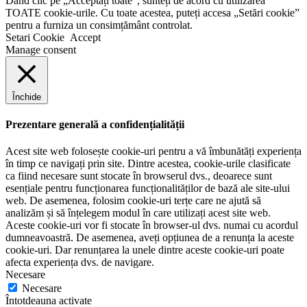
Dând clic pe „Acceptați toate”, sunteți de acord cu utilizarea
TOATE cookie-urile. Cu toate acestea, puteți accesa „Setări cookie”
pentru a furniza un consimțământ controlat.
Setari Cookie
Accept
Manage consent
Închide
Prezentare generală a confidențialității
Acest site web folosește cookie-uri pentru a vă îmbunătăți experiența
în timp ce navigați prin site. Dintre acestea, cookie-urile clasificate
ca fiind necesare sunt stocate în browserul dvs., deoarece sunt
esențiale pentru funcționarea funcționalităților de bază ale site-ului
web. De asemenea, folosim cookie-uri terțe care ne ajută să
analizăm și să înțelegem modul în care utilizați acest site web.
Aceste cookie-uri vor fi stocate în browser-ul dvs. numai cu acordul
dumneavoastră. De asemenea, aveți opțiunea de a renunța la aceste
cookie-uri. Dar renunțarea la unele dintre aceste cookie-uri poate
afecta experiența dvs. de navigare.
Necesare
Necesare
Întotdeauna activate