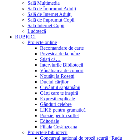
Sală Multimedia
Sală de Împrumut Adulți
Sală de Internet Adulți
Sală de împrumut Copii
Sală Internet Copii
Ludotecă
RUBRICI
Proiecte online
Recomandare de carte
Povestea de la prânz
Știați că…
Interviurile Bibliotecii
Vânătoarea de comori
Noutăți la Rosetti
Duelul cărților
Cuvântul săptămânii
Cărți care te inspiră
Expresii explicate
Gânduri celebre
LIKE pentru gramatică
Poezie pentru suflet
Editoriale
Filiala Cosânzeana
Proiectele bibliotecii
Concursul național de proză scurtă ”Radu