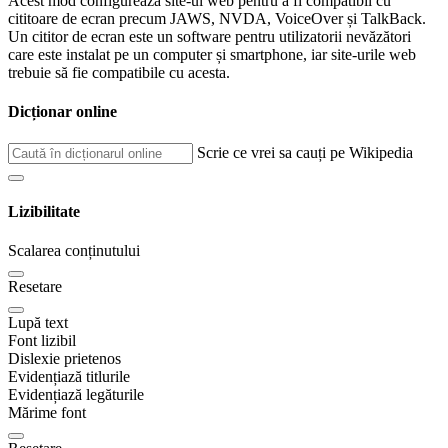
Acest mod configurează site-ul web pentru a fi compatibil cu
cititoare de ecran precum JAWS, NVDA, VoiceOver și TalkBack.
Un cititor de ecran este un software pentru utilizatorii nevăzători
care este instalat pe un computer și smartphone, iar site-urile web
trebuie să fie compatibile cu acesta.
Dicționar online
Scrie ce vrei sa cauți pe Wikipedia
Lizibilitate
Scalarea conținutului
Resetare
Lupă text
Font lizibil
Dislexie prietenos
Evidențiază titlurile
Evidențiază legăturile
Mărime font