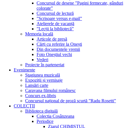
Concursul de desene ”Pagini fermecate, gânduri
colorate”
Concursul de lectură
”Scrisoare versus e-mail”
Atelierele de vacanță
”Lecții la bibliotecă”
Memoria locală
Articole de presă
Cărți cu referire la Onești
Din documentele vremii
Foto Oneștiul vechi
Vederi
Proiecte în parteneriat
Evenimente
Stagiunea muzicală
Expoziții și vernisaje
Lansări carte
Caravana filmului românesc
Concurs ex-libris
Concursul național de proză scurtă ”Radu Rosetti”
COLECŢII
Biblioteca digitală
Colecţia Cosânzeana
Periodice
Ziarul CHIMISTUL