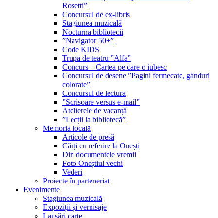
Rosetti”
Concursul de ex-libris
Stagiunea muzicală
Nocturna bibliotecii
”Navigator 50+”
Code KIDS
Trupa de teatru ”Alfa”
Concurs – Cartea pe care o iubesc
Concursul de desene ”Pagini fermecate, gânduri
colorate”
Concursul de lectură
”Scrisoare versus e-mail”
Atelierele de vacanță
”Lecții la bibliotecă”
Memoria locală
Articole de presă
Cărți cu referire la Onești
Din documentele vremii
Foto Oneștiul vechi
Vederi
Proiecte în parteneriat
Evenimente
Stagiunea muzicală
Expoziții și vernisaje
Lansări carte