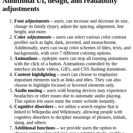
Additional UI, design, and readability
adjustments
Font adjustments –
users, can increase and decrease its size,
change its family (type), adjust the spacing, alignment, line
height, and more.
Color adjustments –
users can select various color contrast
profiles such as light, dark, inverted, and monochrome.
Additionally, users can swap color schemes of titles, texts, and
backgrounds, with over 7 different coloring options.
Animations –
epileptic users can stop all running animations
with the click of a button. Animations controlled by the
interface include videos, GIFs, and CSS flashing transitions.
Content highlighting –
users can choose to emphasize
important elements such as links and titles. They can also
choose to highlight focused or hovered elements only.
Audio muting –
users with hearing devices may experience
headaches or other issues due to automatic audio playing.
This option lets users mute the entire website instantly.
Cognitive disorders –
we utilize a search engine that is
linked to Wikipedia and Wiktionary, allowing people with
cognitive disorders to decipher meanings of phrases, initials,
slang, and others.
Additional functions –
we provide users the option to