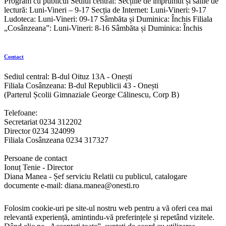
Program cu publicul Sediul central: Secțiile de împrumut și sălile de
lectură: Luni-Vineri – 9-17 Secția de Internet: Luni-Vineri: 9-17
Ludoteca: Luni-Vineri: 09-17 Sâmbăta și Duminica: Închis Filiala
„Cosânzeana”: Luni-Vineri: 8-16 Sâmbăta și Duminica: Închis
Contact
Sediul central: B-dul Oituz 13A - Onești
Filiala Cosânzeana: B-dul Republicii 43 - Onești
(Parterul Școlii Gimnaziale George Călinescu, Corp B)
Telefoane:
Secretariat 0234 312202
Director 0234 324099
Filiala Cosânzeana 0234 317327
Persoane de contact
Ionuț Tenie - Director
Diana Manea - Șef serviciu Relatii cu publicul, catalogare
documente e-mail: diana.manea@onesti.ro
Folosim cookie-uri pe site-ul nostru web pentru a vă oferi cea mai
relevantă experiență, amintindu-vă preferințele și repetând vizitele.