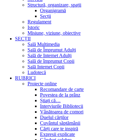
Structură, organizare, spații
Organigramă
Secții
Regulament
Istoric
Misiune, viziune, obiective
SECȚII
Sală Multimedia
Sală de Împrumut Adulți
Sală de Internet Adulți
Sală de împrumut Copii
Sală Internet Copii
Ludotecă
RUBRICI
Proiecte online
Recomandare de carte
Povestea de la prânz
Știați că…
Interviurile Bibliotecii
Vânătoarea de comori
Duelul cărților
Cuvântul săptămânii
Cărți care te inspiră
Expresii explicate
Gânduri celebre