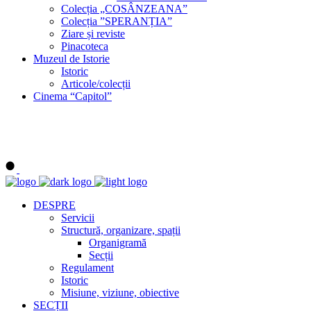
Colecția „COSÂNZEANA”
Colecția ”SPERANȚIA”
Ziare și reviste
Pinacoteca
Muzeul de Istorie
Istoric
Articole/colecții
Cinema “Capitol”
DESPRE
Servicii
Structură, organizare, spații
Organigramă
Secții
Regulament
Istoric
Misiune, viziune, obiective
SECȚII