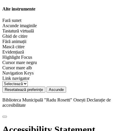
Alte instrumente
Fară sunet
Ascunde imaginile
Tastatură virtuală
Ghid de citire
Fără animații
Mască citire
Evidențiază
Highlight Focus
Cursor mare negru
Cursor mare alb
Navigation Keys
Link navigator
Resetatează preferințe
Ascunde
Biblioteca Municipală "Radu Rosetti" Onești
Declarație de
accesibilitate
Accessibility Statement