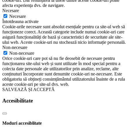
cookie-uri. Dar renunțarea la unele dintre aceste cookie-uri poate
afecta experiența dvs. de navigare.
Necesare
Necesare
Întotdeauna activate
Cookie-urile necesare sunt absolut esențiale pentru ca site-ul web să
funcționeze corect. Această categorie include numai cookie-uri care
asigură funcționalități de bază și caracteristici de securitate ale site-
ului web. Aceste cookie-uri nu stochează nicio informație personală.
Non-necesare
Non-necesare
Orice cookie-uri care pot să nu fie deosebit de necesare pentru
funcționarea site-ului web și sunt utilizate în mod special pentru a
colecta date personale ale utilizatorilor prin analize, reclame, alte
conținuturi încorporate sunt denumite cookie-uri ne-necesare. Este
obligatoriu să obțineți consimțământul utilizatorului înainte de a rula
aceste cookie-uri pe site-ul dvs. web.
SALVEAZĂ ȘI ACCEPTĂ
Accesibilitate
Moduri accesiblitate