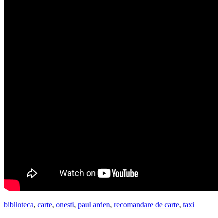
biblioteca
,
carte
,
onesti
,
paul arden
,
recomandare de carte
,
taxi