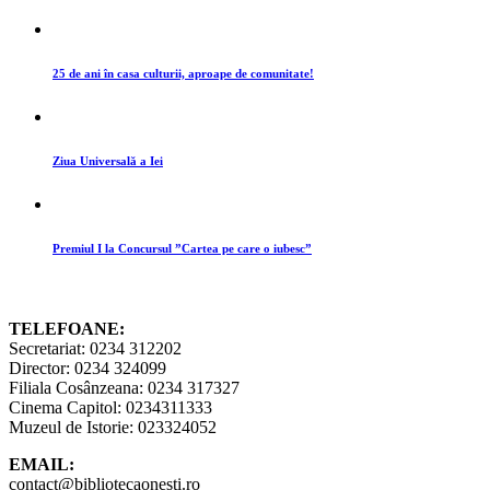
25 de ani în casa culturii, aproape de comunitate!
Ziua Universală a Iei
Premiul I la Concursul ”Cartea pe care o iubesc”
TELEFOANE:
Secretariat: 0234 312202
Director: 0234 324099
Filiala Cosânzeana: 0234 317327
Cinema Capitol: 0234311333
Muzeul de Istorie: 023324052
EMAIL:
contact@bibliotecaonesti.ro