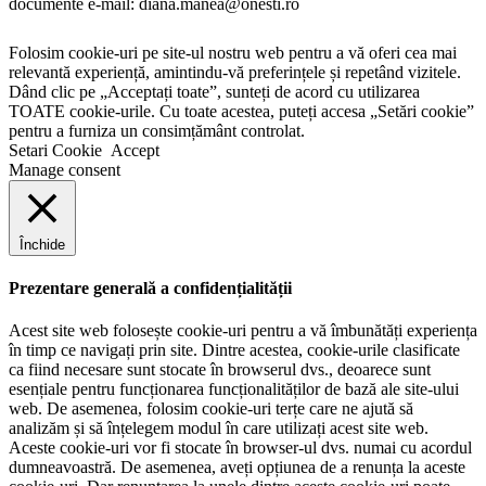
documente e-mail: diana.manea@onesti.ro
Folosim cookie-uri pe site-ul nostru web pentru a vă oferi cea mai
relevantă experiență, amintindu-vă preferințele și repetând vizitele.
Dând clic pe „Acceptați toate”, sunteți de acord cu utilizarea
TOATE cookie-urile. Cu toate acestea, puteți accesa „Setări cookie”
pentru a furniza un consimțământ controlat.
Setari Cookie
Accept
Manage consent
Închide
Prezentare generală a confidențialității
Acest site web folosește cookie-uri pentru a vă îmbunătăți experiența
în timp ce navigați prin site. Dintre acestea, cookie-urile clasificate
ca fiind necesare sunt stocate în browserul dvs., deoarece sunt
esențiale pentru funcționarea funcționalităților de bază ale site-ului
web. De asemenea, folosim cookie-uri terțe care ne ajută să
analizăm și să înțelegem modul în care utilizați acest site web.
Aceste cookie-uri vor fi stocate în browser-ul dvs. numai cu acordul
dumneavoastră. De asemenea, aveți opțiunea de a renunța la aceste