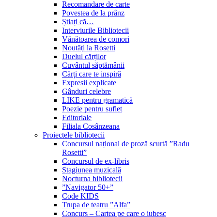
Recomandare de carte
Povestea de la prânz
Știați că…
Interviurile Bibliotecii
Vânătoarea de comori
Noutăți la Rosetti
Duelul cărților
Cuvântul săptămânii
Cărți care te inspiră
Expresii explicate
Gânduri celebre
LIKE pentru gramatică
Poezie pentru suflet
Editoriale
Filiala Cosânzeana
Proiectele bibliotecii
Concursul național de proză scurtă ”Radu
Rosetti”
Concursul de ex-libris
Stagiunea muzicală
Nocturna bibliotecii
”Navigator 50+”
Code KIDS
Trupa de teatru ”Alfa”
Concurs – Cartea pe care o iubesc