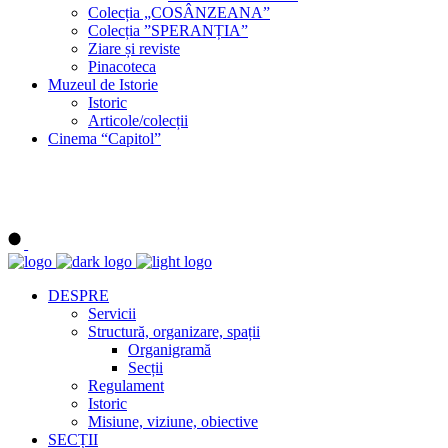
Colecția „COSÂNZEANA”
Colecția ”SPERANȚIA”
Ziare și reviste
Pinacoteca
Muzeul de Istorie
Istoric
Articole/colecții
Cinema “Capitol”
DESPRE
Servicii
Structură, organizare, spații
Organigramă
Secții
Regulament
Istoric
Misiune, viziune, obiective
SECȚII