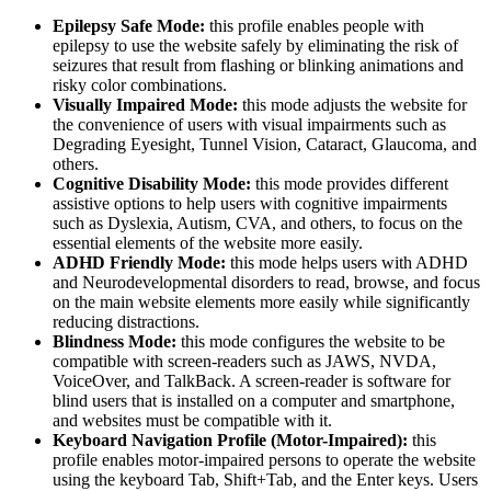
Epilepsy Safe Mode:
this profile enables people with
epilepsy to use the website safely by eliminating the risk of
seizures that result from flashing or blinking animations and
risky color combinations.
Visually Impaired Mode:
this mode adjusts the website for
the convenience of users with visual impairments such as
Degrading Eyesight, Tunnel Vision, Cataract, Glaucoma, and
others.
Cognitive Disability Mode:
this mode provides different
assistive options to help users with cognitive impairments
such as Dyslexia, Autism, CVA, and others, to focus on the
essential elements of the website more easily.
ADHD Friendly Mode:
this mode helps users with ADHD
and Neurodevelopmental disorders to read, browse, and focus
on the main website elements more easily while significantly
reducing distractions.
Blindness Mode:
this mode configures the website to be
compatible with screen-readers such as JAWS, NVDA,
VoiceOver, and TalkBack. A screen-reader is software for
blind users that is installed on a computer and smartphone,
and websites must be compatible with it.
Keyboard Navigation Profile (Motor-Impaired):
this
profile enables motor-impaired persons to operate the website
using the keyboard Tab, Shift+Tab, and the Enter keys. Users