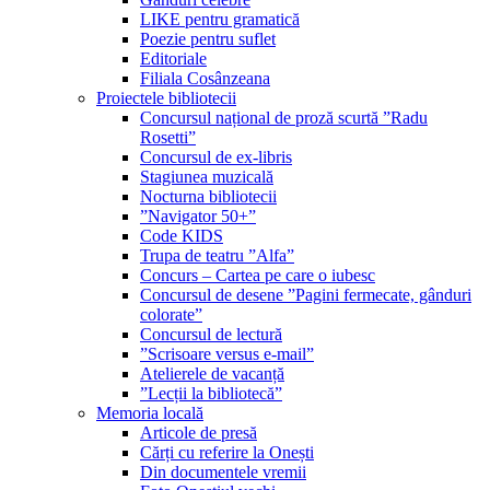
LIKE pentru gramatică
Poezie pentru suflet
Editoriale
Filiala Cosânzeana
Proiectele bibliotecii
Concursul național de proză scurtă ”Radu
Rosetti”
Concursul de ex-libris
Stagiunea muzicală
Nocturna bibliotecii
”Navigator 50+”
Code KIDS
Trupa de teatru ”Alfa”
Concurs – Cartea pe care o iubesc
Concursul de desene ”Pagini fermecate, gânduri
colorate”
Concursul de lectură
”Scrisoare versus e-mail”
Atelierele de vacanță
”Lecții la bibliotecă”
Memoria locală
Articole de presă
Cărți cu referire la Onești
Din documentele vremii