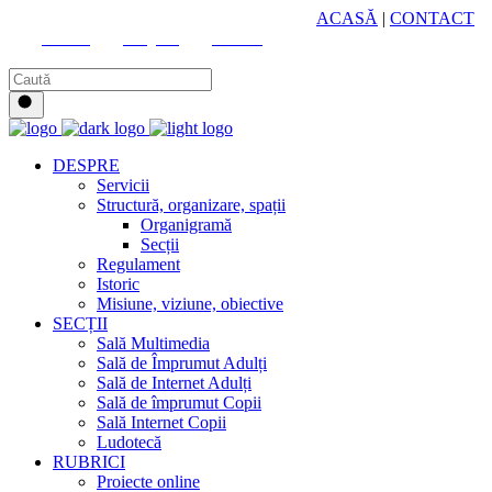
HUB CULTURAL ZONAL
ACASĂ
|
CONTACT
Youtube
Instagram
Facebook
DESPRE
Servicii
Structură, organizare, spații
Organigramă
Secții
Regulament
Istoric
Misiune, viziune, obiective
SECȚII
Sală Multimedia
Sală de Împrumut Adulți
Sală de Internet Adulți
Sală de împrumut Copii
Sală Internet Copii
Ludotecă
RUBRICI
Proiecte online