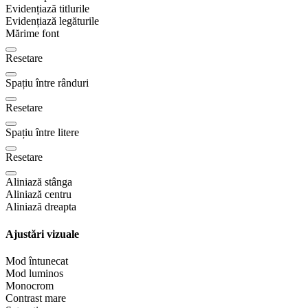
Evidențiază titlurile
Evidențiază legăturile
Mărime font
Resetare
Spațiu între rânduri
Resetare
Spațiu între litere
Resetare
Aliniază stânga
Aliniază centru
Aliniază dreapta
Ajustări vizuale
Mod întunecat
Mod luminos
Monocrom
Contrast mare