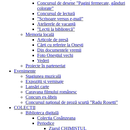
Concursul de desene ”Pagini fermecate, gânduri
colorate”
Concursul de lectură
”Scrisoare versus e-mail”
Atelierele de vacanță
”Lecții la bibliotecă”
Memoria locală
Articole de presă
Cărți cu referire la Onești
Din documentele vremii
Foto Oneștiul vechi
Vederi
Proiecte în parteneriat
Evenimente
Stagiunea muzicală
Expoziții și vernisaje
Lansări carte
Caravana filmului românesc
Concurs ex-libris
Concursul național de proză scurtă ”Radu Rosetti”
COLECŢII
Biblioteca digitală
Colecţia Cosânzeana
Periodice
Ziarul CHIMISTUL