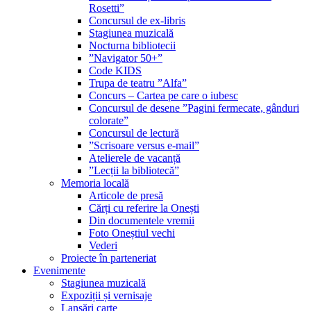
Rosetti”
Concursul de ex-libris
Stagiunea muzicală
Nocturna bibliotecii
”Navigator 50+”
Code KIDS
Trupa de teatru ”Alfa”
Concurs – Cartea pe care o iubesc
Concursul de desene ”Pagini fermecate, gânduri
colorate”
Concursul de lectură
”Scrisoare versus e-mail”
Atelierele de vacanță
”Lecții la bibliotecă”
Memoria locală
Articole de presă
Cărți cu referire la Onești
Din documentele vremii
Foto Oneștiul vechi
Vederi
Proiecte în parteneriat
Evenimente
Stagiunea muzicală
Expoziții și vernisaje
Lansări carte