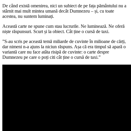
De când există omenirea, nici un subiect de pe fața pământului nu a
stârnit mai mult mintea umană decât Dumnezeu – și, cu toate
acestea, nu suntem luminați.
Această carte ne spune cum stau lucrurile. Ne luminează. Ne oferă
niște răspunsuri. Scurt și la obiect. Cât ține o cursă de taxi.
”S-au scris pe această temă miliarde de cuvinte în milioane de cărți,
dar nimeni n-a ajuns la niciun răspuns. Așa că era timpul să apară o
variantă care nu face atâta risipă de cuvinte: o carte despre
Dumnezeu pe care o poți citi cât ține o cursă de taxi.”