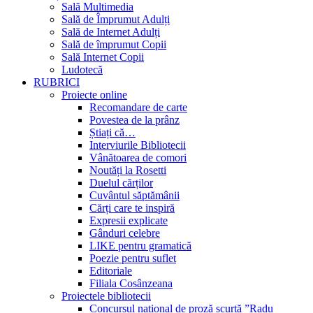
Sală Multimedia
Sală de Împrumut Adulți
Sală de Internet Adulți
Sală de împrumut Copii
Sală Internet Copii
Ludotecă
RUBRICI
Proiecte online
Recomandare de carte
Povestea de la prânz
Știați că…
Interviurile Bibliotecii
Vânătoarea de comori
Noutăți la Rosetti
Duelul cărților
Cuvântul săptămânii
Cărți care te inspiră
Expresii explicate
Gânduri celebre
LIKE pentru gramatică
Poezie pentru suflet
Editoriale
Filiala Cosânzeana
Proiectele bibliotecii
Concursul național de proză scurtă ”Radu