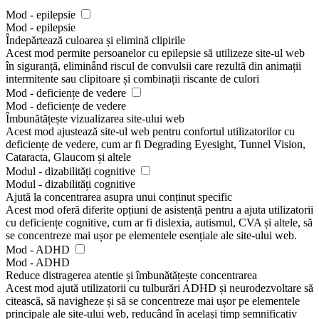
Mod - epilepsie
Mod - epilepsie
Îndepărtează culoarea și elimină clipirile
Acest mod permite persoanelor cu epilepsie să utilizeze site-ul web
în siguranță, eliminând riscul de convulsii care rezultă din animații
intermitente sau clipitoare și combinații riscante de culori
Mod - deficiențe de vedere
Mod - deficiențe de vedere
Îmbunătățește vizualizarea site-ului web
Acest mod ajustează site-ul web pentru confortul utilizatorilor cu
deficiențe de vedere, cum ar fi Degrading Eyesight, Tunnel Vision,
Cataracta, Glaucom și altele
Modul - dizabilități cognitive
Modul - dizabilități cognitive
Ajută la concentrarea asupra unui conținut specific
Acest mod oferă diferite opțiuni de asistență pentru a ajuta utilizatorii
cu deficiențe cognitive, cum ar fi dislexia, autismul, CVA și altele, să
se concentreze mai ușor pe elementele esențiale ale site-ului web.
Mod - ADHD
Mod - ADHD
Reduce distragerea atentie și îmbunătățește concentrarea
Acest mod ajută utilizatorii cu tulburări ADHD și neurodezvoltare să
citească, să navigheze și să se concentreze mai ușor pe elementele
principale ale site-ului web, reducând în același timp semnificativ