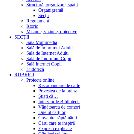
Structură, organizare, spații
Organigramă
Secții
Regulament
Istoric
Misiune, viziune, obiective
SECȚII
Sală Multimedia
Sală de Împrumut Adulți
Sală de Internet Adulți
Sală de împrumut Copii
Sală Internet Copii
Ludotecă
RUBRICI
Proiecte online
Recomandare de carte
Povestea de la prânz
Știați că…
Interviurile Bibliotecii
Vânătoarea de comori
Duelul cărților
Cuvântul săptămânii
Cărți care te inspiră
Expresii explicate
Gânduri celebre