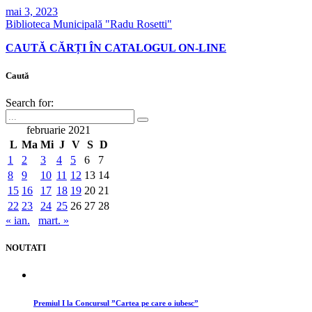
mai 3, 2023
Biblioteca Municipală "Radu Rosetti"
CAUTĂ CĂRȚI ÎN CATALOGUL ON-LINE
Caută
Search for:
februarie 2021
L
Ma
Mi
J
V
S
D
1
2
3
4
5
6
7
8
9
10
11
12
13
14
15
16
17
18
19
20
21
22
23
24
25
26
27
28
« ian.
mart. »
NOUTATI
Premiul I la Concursul ”Cartea pe care o iubesc”