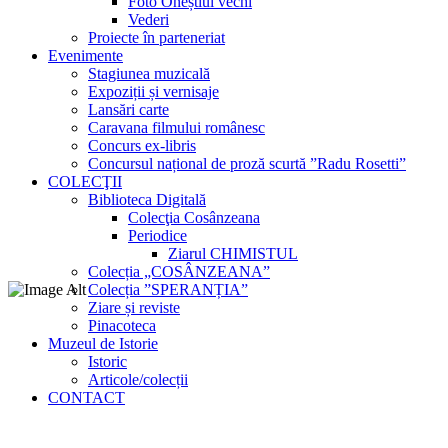
Foto Oneștiul vechi
Vederi
Proiecte în parteneriat
Evenimente
Stagiunea muzicală
Expoziții și vernisaje
Lansări carte
Caravana filmului românesc
Concurs ex-libris
Concursul național de proză scurtă ”Radu Rosetti”
COLECŢII
Biblioteca Digitală
Colecţia Cosânzeana
Periodice
Ziarul CHIMISTUL
Colecția „COSÂNZEANA”
Colecția ”SPERANȚIA”
Ziare și reviste
Pinacoteca
Muzeul de Istorie
Istoric
Articole/colecții
CONTACT