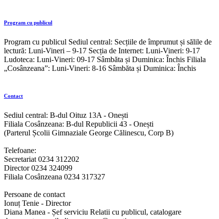
Program cu publicul
Program cu publicul Sediul central: Secțiile de împrumut și sălile de
lectură: Luni-Vineri – 9-17 Secția de Internet: Luni-Vineri: 9-17
Ludoteca: Luni-Vineri: 09-17 Sâmbăta și Duminica: Închis Filiala
„Cosânzeana”: Luni-Vineri: 8-16 Sâmbăta și Duminica: Închis
Contact
Sediul central: B-dul Oituz 13A - Onești
Filiala Cosânzeana: B-dul Republicii 43 - Onești
(Parterul Școlii Gimnaziale George Călinescu, Corp B)
Telefoane:
Secretariat 0234 312202
Director 0234 324099
Filiala Cosânzeana 0234 317327
Persoane de contact
Ionuț Tenie - Director
Diana Manea - Șef serviciu Relatii cu publicul, catalogare