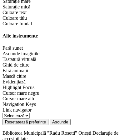
Saturație mare
Saturație mică
Culoare text
Culoare titlu
Culoare fundal
Alte instrumente
Fară sunet
Ascunde imaginile
Tastatură virtuală
Ghid de citire
Fără animații
Mască citire
Evidențiază
Highlight Focus
Cursor mare negru
Cursor mare alb
Navigation Keys
Link navigator
Resetatează preferințe
Ascunde
Biblioteca Municipală "Radu Rosetti" Onești
Declarație de
accesibilitate