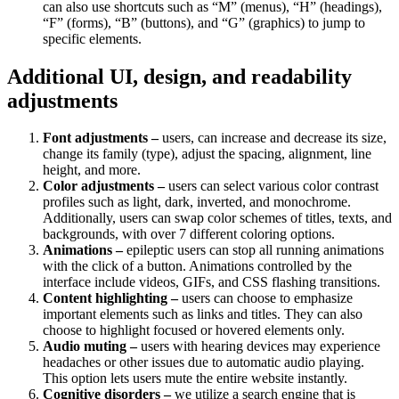
can also use shortcuts such as “M” (menus), “H” (headings),
“F” (forms), “B” (buttons), and “G” (graphics) to jump to
specific elements.
Additional UI, design, and readability
adjustments
Font adjustments –
users, can increase and decrease its size,
change its family (type), adjust the spacing, alignment, line
height, and more.
Color adjustments –
users can select various color contrast
profiles such as light, dark, inverted, and monochrome.
Additionally, users can swap color schemes of titles, texts, and
backgrounds, with over 7 different coloring options.
Animations –
epileptic users can stop all running animations
with the click of a button. Animations controlled by the
interface include videos, GIFs, and CSS flashing transitions.
Content highlighting –
users can choose to emphasize
important elements such as links and titles. They can also
choose to highlight focused or hovered elements only.
Audio muting –
users with hearing devices may experience
headaches or other issues due to automatic audio playing.
This option lets users mute the entire website instantly.
Cognitive disorders –
we utilize a search engine that is