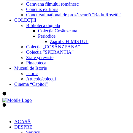
Caravana filmului românesc
Concurs ex-libris
Concursul național de proză scurtă ”Radu Rosetti”
COLECŢII
Biblioteca digitală
Colecţia Cosânzeana
Periodice
Ziarul CHIMISTUL
Colecția „COSÂNZEANA”
Colecția ”SPERANȚIA”
Ziare și reviste
Pinacoteca
Muzeul de Istorie
Istoric
Articole/colecții
Cinema “Capitol”
ACASĂ
DESPRE
Servicii