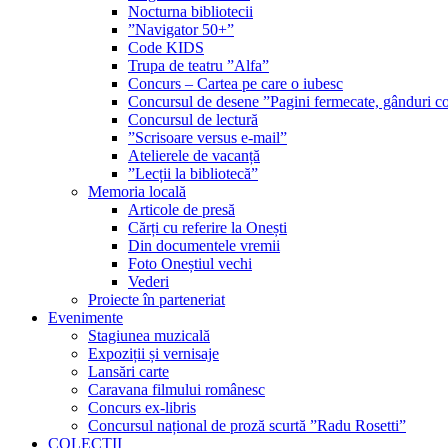
Nocturna bibliotecii
”Navigator 50+”
Code KIDS
Trupa de teatru ”Alfa”
Concurs – Cartea pe care o iubesc
Concursul de desene ”Pagini fermecate, gânduri co
Concursul de lectură
”Scrisoare versus e-mail”
Atelierele de vacanță
”Lecții la bibliotecă”
Memoria locală
Articole de presă
Cărți cu referire la Onești
Din documentele vremii
Foto Oneștiul vechi
Vederi
Proiecte în parteneriat
Evenimente
Stagiunea muzicală
Expoziții și vernisaje
Lansări carte
Caravana filmului românesc
Concurs ex-libris
Concursul național de proză scurtă ”Radu Rosetti”
COLECŢII