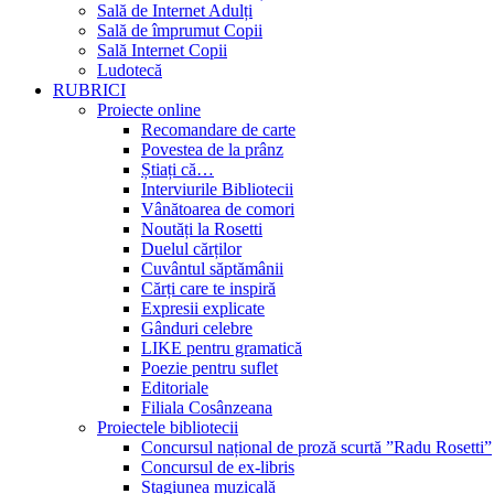
Sală de Internet Adulți
Sală de împrumut Copii
Sală Internet Copii
Ludotecă
RUBRICI
Proiecte online
Recomandare de carte
Povestea de la prânz
Știați că…
Interviurile Bibliotecii
Vânătoarea de comori
Noutăți la Rosetti
Duelul cărților
Cuvântul săptămânii
Cărți care te inspiră
Expresii explicate
Gânduri celebre
LIKE pentru gramatică
Poezie pentru suflet
Editoriale
Filiala Cosânzeana
Proiectele bibliotecii
Concursul național de proză scurtă ”Radu Rosetti”
Concursul de ex-libris
Stagiunea muzicală