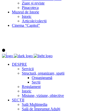
Ziare și reviste
Pinacoteca
Muzeul de Istorie
Istoric
Articole/colecții
Cinema “Capitol”
DESPRE
Servicii
Structură, organizare, spații
Organigramă
Secții
Regulament
Istoric
Misiune, viziune, obiective
SECȚII
Sală Multimedia
Sală de Împrumut Adulți