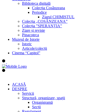
Biblioteca digitală
Colecţia Cosânzeana
Periodice
Ziarul CHIMISTUL
Colecția „COSÂNZEANA”
Colecția ”SPERANȚIA”
Ziare și reviste
Pinacoteca
Muzeul de Istorie
Istoric
Articole/colecții
Cinema “Capitol”
ACASĂ
DESPRE
Servicii
Structură, organizare, spații
Organigramă
Secții
Regulament