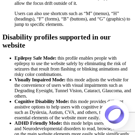
allow the focus drift outside of it.
Users can also use shortcuts such as “M” (menus), “H”
(headings), “F” (forms), “B” (buttons), and “G” (graphics) to
jump to specific elements.
Disability profiles supported in our
website
Epilepsy Safe Mode:
this profile enables people with
epilepsy to use the website safely by eliminating the risk of
seizures that result from flashing or blinking animations and
risky color combinations.
Visually Impaired Mode:
this mode adjusts the website for
the convenience of users with visual impairments such as
Degrading Eyesight, Tunnel Vision, Cataract, Glaucoma, and
others.
Cognitive Disability Mode:
this mode provides different
assistive options to help users with cognitive impairments
such as Dyslexia, Autism, CVA, and others, to focus on the
essential elements of the website more easily.
ADHD Friendly Mode:
this mode helps users with ADHD
and Neurodevelopmental disorders to read, browse, and focus
on the main website elements more easily while significantly