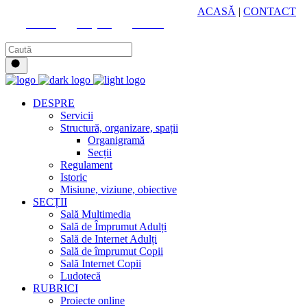
HUB CULTURAL ZONAL
ACASĂ
|
CONTACT
Youtube
Instagram
Facebook
DESPRE
Servicii
Structură, organizare, spații
Organigramă
Secții
Regulament
Istoric
Misiune, viziune, obiective
SECȚII
Sală Multimedia
Sală de Împrumut Adulți
Sală de Internet Adulți
Sală de împrumut Copii
Sală Internet Copii
Ludotecă
RUBRICI
Proiecte online