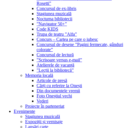
Rosetti”
Concursul de ex-libris
Stagiunea muzicală
Nocturna bibliotecii
”Navigator 50+”
Code KIDS
Trupa de teatru ”Alfa”
Concurs – Cartea pe care o iubesc
Concursul de desene ”Pagini fermecate, gânduri
colorate”
Concursul de lectură
”Scrisoare versus e-mail”
Atelierele de vacanță
”Lecții la bibliotecă”
Memoria locală
Articole de presă
Cărți cu referire la Onești
Din documentele vremii
Foto Oneștiul vechi
Vederi
Proiecte în parteneriat
Evenimente
Stagiunea muzicală
Expoziții și vernisaje
Lansări carte