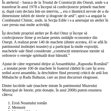
În atelierul – baraca de la Trustul de Construcții din Onești, unde s-a
transferat în anul 1978 a început să confecționeze primele machete
și, după cum declara într-un interviu, „ era o lăuntrică nevoie de a da
dimensiune iubirii de istorie și dragoste de artă”; apoi s-a angajat la
Combinatul Chimic, unde, la Secţia Edile i s-a amenajat un atelier în
care presta mai multe activităţi.
Își deschide propriul atelier pe B-dul Oituz și începe să
confecţioneze firme şi reclame pentru unităţile economice din
Oneşti. A realizat peste 140 de machete (dintre acestea, 43 se află în
patrimoniul instituției noastre) și a participat la multe expoziții,
machetele sale fiind considerate „construcții misterioase menite să
ordoneze o energie spirituală doar bănuită.”
Ajutat de către regretatul dirijor al Ansamblului „Rapsodia Română”
, a instalat peste 100 de machete în foaierul clădirii în care își avea
sediul acest ansamblu, la deschidere fiind prezenți criticii de artă Ion
Mihalache și Radu Baltazar, care au ținut discursuri elogioase.
Dintre lucrările sale (machete intrate în patrimoniul Muzeului
Municipal de Istorie, prin donație, în anul 2008) putem enumera
câteva:
Eroii Neamului român
Memorii