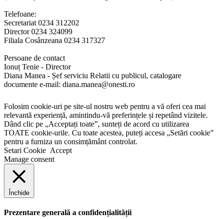
Telefoane:
Secretariat 0234 312202
Director 0234 324099
Filiala Cosânzeana 0234 317327
Persoane de contact
Ionuț Tenie - Director
Diana Manea - Șef serviciu Relatii cu publicul, catalogare
documente e-mail: diana.manea@onesti.ro
Folosim cookie-uri pe site-ul nostru web pentru a vă oferi cea mai
relevantă experiență, amintindu-vă preferințele și repetând vizitele.
Dând clic pe „Acceptați toate”, sunteți de acord cu utilizarea
TOATE cookie-urile. Cu toate acestea, puteți accesa „Setări cookie”
pentru a furniza un consimțământ controlat.
Setari Cookie
Accept
Manage consent
Închide
Prezentare generală a confidențialității