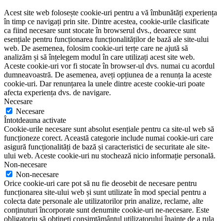
Acest site web folosește cookie-uri pentru a vă îmbunătăți experiența
în timp ce navigați prin site. Dintre acestea, cookie-urile clasificate
ca fiind necesare sunt stocate în browserul dvs., deoarece sunt
esențiale pentru funcționarea funcționalităților de bază ale site-ului
web. De asemenea, folosim cookie-uri terțe care ne ajută să
analizăm și să înțelegem modul în care utilizați acest site web.
Aceste cookie-uri vor fi stocate în browser-ul dvs. numai cu acordul
dumneavoastră. De asemenea, aveți opțiunea de a renunța la aceste
cookie-uri. Dar renunțarea la unele dintre aceste cookie-uri poate
afecta experiența dvs. de navigare.
Necesare
Necesare
Întotdeauna activate
Cookie-urile necesare sunt absolut esențiale pentru ca site-ul web să
funcționeze corect. Această categorie include numai cookie-uri care
asigură funcționalități de bază și caracteristici de securitate ale site-
ului web. Aceste cookie-uri nu stochează nicio informație personală.
Non-necesare
Non-necesare
Orice cookie-uri care pot să nu fie deosebit de necesare pentru
funcționarea site-ului web și sunt utilizate în mod special pentru a
colecta date personale ale utilizatorilor prin analize, reclame, alte
conținuturi încorporate sunt denumite cookie-uri ne-necesare. Este
obligatoriu să obțineți consimțământul utilizatorului înainte de a rula