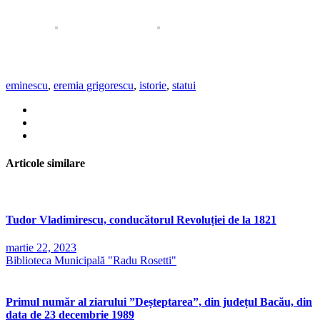
eminescu
,
eremia grigorescu
,
istorie
,
statui
Articole similare
Tudor Vladimirescu, conducătorul Revoluției de la 1821
martie 22, 2023
Biblioteca Municipală "Radu Rosetti"
Primul număr al ziarului ”Deșteptarea”, din județul Bacău, din
data de 23 decembrie 1989