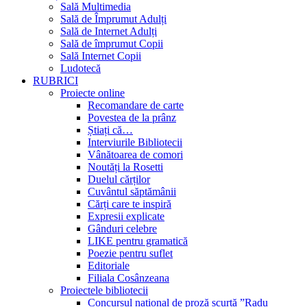
Sală Multimedia
Sală de Împrumut Adulți
Sală de Internet Adulți
Sală de împrumut Copii
Sală Internet Copii
Ludotecă
RUBRICI
Proiecte online
Recomandare de carte
Povestea de la prânz
Știați că…
Interviurile Bibliotecii
Vânătoarea de comori
Noutăți la Rosetti
Duelul cărților
Cuvântul săptămânii
Cărți care te inspiră
Expresii explicate
Gânduri celebre
LIKE pentru gramatică
Poezie pentru suflet
Editoriale
Filiala Cosânzeana
Proiectele bibliotecii
Concursul național de proză scurtă ”Radu