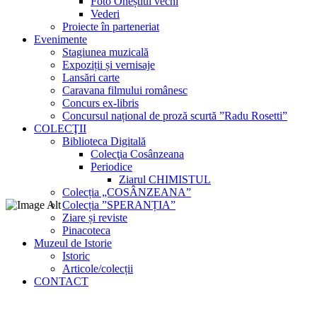
Foto Oneștiul vechi
Vederi
Proiecte în parteneriat
Evenimente
Stagiunea muzicală
Expoziții și vernisaje
Lansări carte
Caravana filmului românesc
Concurs ex-libris
Concursul național de proză scurtă ”Radu Rosetti”
COLECŢII
Biblioteca Digitală
Colecţia Cosânzeana
Periodice
Ziarul CHIMISTUL
Colecția „COSÂNZEANA”
Colecția ”SPERANȚIA”
Ziare și reviste
Pinacoteca
Muzeul de Istorie
Istoric
Articole/colecții
CONTACT