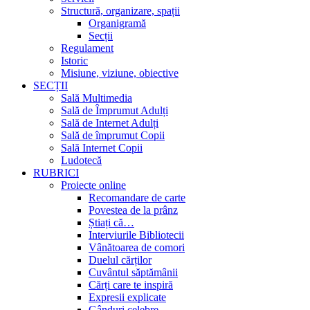
Structură, organizare, spații
Organigramă
Secții
Regulament
Istoric
Misiune, viziune, obiective
SECȚII
Sală Multimedia
Sală de Împrumut Adulți
Sală de Internet Adulți
Sală de împrumut Copii
Sală Internet Copii
Ludotecă
RUBRICI
Proiecte online
Recomandare de carte
Povestea de la prânz
Știați că…
Interviurile Bibliotecii
Vânătoarea de comori
Duelul cărților
Cuvântul săptămânii
Cărți care te inspiră
Expresii explicate
Gânduri celebre