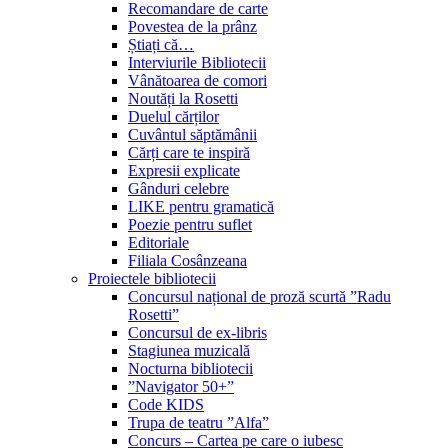
Recomandare de carte
Povestea de la prânz
Știați că…
Interviurile Bibliotecii
Vânătoarea de comori
Noutăți la Rosetti
Duelul cărților
Cuvântul săptămânii
Cărți care te inspiră
Expresii explicate
Gânduri celebre
LIKE pentru gramatică
Poezie pentru suflet
Editoriale
Filiala Cosânzeana
Proiectele bibliotecii
Concursul național de proză scurtă ”Radu
Rosetti”
Concursul de ex-libris
Stagiunea muzicală
Nocturna bibliotecii
”Navigator 50+”
Code KIDS
Trupa de teatru ”Alfa”
Concurs – Cartea pe care o iubesc