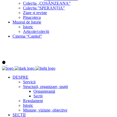
Colecția „COSÂNZEANA”
Colecția ”SPERANȚIA”
Ziare și reviste
Pinacoteca
Muzeul de Istorie
Istoric
Articole/colecții
Cinema “Capitol”
DESPRE
Servicii
Structură, organizare, spații
Organigramă
Secții
Regulament
Istoric
Misiune, viziune, obiective
SECȚII