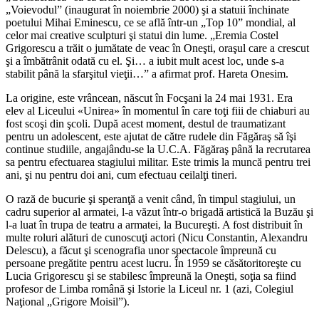
„Voievodul” (inaugurat în noiembrie 2000) şi a statuii închinate
poetului Mihai Eminescu, ce se află într-un „Top 10” mondial, al
celor mai creative sculpturi şi statui din lume. „Eremia Costel
Grigorescu a trăit o jumătate de veac în Oneşti, oraşul care a crescut
şi a îmbătrânit odată cu el. Şi… a iubit mult acest loc, unde s-a
stabilit până la sfarşitul vieţii…” a afirmat prof. Hareta Onesim.
La origine, este vrâncean, născut în Focşani la 24 mai 1931. Era
elev al Liceului «Unirea» în momentul în care toţi fiii de chiaburi au
fost scoşi din şcoli. După acest moment, destul de traumatizant
pentru un adolescent, este ajutat de către rudele din Făgăraş să îşi
continue studiile, angajându-se la U.C.A. Făgăraş până la recrutarea
sa pentru efectuarea stagiului militar. Este trimis la muncă pentru trei
ani, şi nu pentru doi ani, cum efectuau ceilalţi tineri.
O rază de bucurie şi speranţă a venit când, în timpul stagiului, un
cadru superior al armatei, l-a văzut într-o brigadă artistică la Buzău şi
l-a luat în trupa de teatru a armatei, la Bucureşti. A fost distribuit în
multe roluri alături de cunoscuţi actori (Nicu Constantin, Alexandru
Delescu), a făcut şi scenografia unor spectacole împreună cu
persoane pregătite pentru acest lucru. În 1959 se căsătoritoreşte cu
Lucia Grigorescu şi se stabilesc împreună la Oneşti, soţia sa fiind
profesor de Limba română şi Istorie la Liceul nr. 1 (azi, Colegiul
Naţional „Grigore Moisil”).