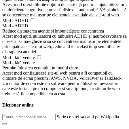
Acest mod oferă diferite opțiuni de asistență pentru a ajuta utilizatorii
cu deficiențe cognitive, cum ar fi dislexia, autismul, CVA și altele, să
se concentreze mai ușor pe elementele esențiale ale site-ului web.
Mod - ADHD
Mod - ADHD
Reduce distragerea atentie și îmbunătățește concentrarea
Acest mod ajută utilizatorii cu tulburări ADHD și neurodezvoltare să
citească, să navigheze și să se concentreze mai ușor pe elementele
principale ale site-ului web, reducând în același timp semnificativ
distragerea atentiei.
Mod - fără vedere
Mod - fără vedere
Permite folosirea ecranului în modul citire
Acest mod configurează site-ul web pentru a fi compatibil cu
cititoare de ecran precum JAWS, NVDA, VoiceOver și TalkBack.
Un cititor de ecran este un software pentru utilizatorii nevăzători
care este instalat pe un computer și smartphone, iar site-urile web
trebuie să fie compatibile cu acesta.
Dicționar online
Scrie ce vrei sa cauți pe Wikipedia