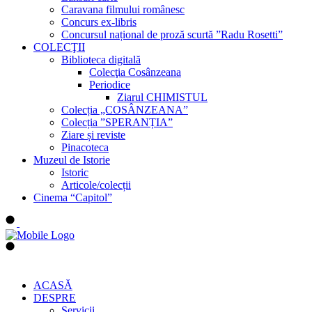
Caravana filmului românesc
Concurs ex-libris
Concursul național de proză scurtă ”Radu Rosetti”
COLECŢII
Biblioteca digitală
Colecţia Cosânzeana
Periodice
Ziarul CHIMISTUL
Colecția „COSÂNZEANA”
Colecția ”SPERANȚIA”
Ziare și reviste
Pinacoteca
Muzeul de Istorie
Istoric
Articole/colecții
Cinema “Capitol”
ACASĂ
DESPRE
Servicii