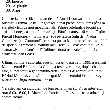
Enescu
Aspirație
Aripi
Caracterizat de criticul ieșean de artă Aurel Leon „un om dintr-o
bucată”, Eremia Costel Grigorescu a fost preocupat și atras până la
sfârșitul vieții de artă monumentală. Printre originalele lucrări ale
artistului oneștean mai figurează şi ,,Fântâna arteziană cu bile” (din
Parcul Municipal), ,,Gimnasta” (de pe faţada Sălii de ,,Nadia
Comăneci”), ,,Canotorul” (care era postat la intrarea către ansamblul
de sport şi agrement al fostului lac ,,Belci”), ,,Voievodul” şi Grup
statuar ,,Nadia Comăneci” (ultimele două realizate împreună cu
arhitectul Ioan Goia).
Ultima dorință a autorului acestor lucrări, după ce în 1995 a realizat
Monumentul Eroilor de la Căiuți, a fost executarea, după schițele
sale, a unei statui a generalului-erou Eremia Grigorescu din Primul
Război Mondial, care să fie integrat Monumentului Eroilor „Regina
Maria” de lângă Primăria Onești…
Vă așteptăm cu mult drag, de luni până vineri (L-V), în intervalul
orar 8.00-16.00, la Muzeul de Istorie din Onești pentru a admira și
aceste lucrări!