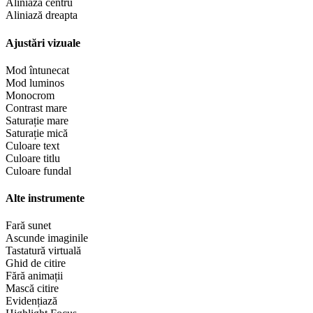
Aliniază centru
Aliniază dreapta
Ajustări vizuale
Mod întunecat
Mod luminos
Monocrom
Contrast mare
Saturație mare
Saturație mică
Culoare text
Culoare titlu
Culoare fundal
Alte instrumente
Fară sunet
Ascunde imaginile
Tastatură virtuală
Ghid de citire
Fără animații
Mască citire
Evidențiază