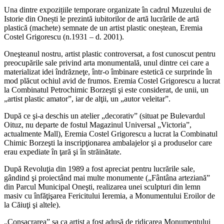
Una dintre expozițiile temporare organizate în cadrul Muzeului de
Istorie din Onești le prezintă iubitorilor de artă lucrările de artă
plastică (machete) semnate de un artist plastic oneștean, Eremia
Costel Grigorescu (n.1931 – d. 2001).
Oneşteanul nostru, artist plastic controversat, a fost cunoscut pentru
preocupările sale privind arta monumentală, unul dintre cei care a
materializat idei îndrăzneţe, într-o îmbinare estetică ce surprinde în
mod plăcut ochiul avid de frumos. Eremia Costel Grigorescu a lucrat
la Combinatul Petrochimic Borzeşti şi este considerat, de unii, un
„artist plastic amator”, iar de alţii, un „autor veleitar”.
După ce şi-a deschis un atelier „decorativ” (situat pe Bulevardul
Oituz, nu departe de fostul Magazinul Universal „Victoria”,
actualmente Mall), Eremia Costel Grigorescu a lucrat la Combinatul
Chimic Borzeşti la inscripţionarea ambalajelor şi a produselor care
erau expediate în ţară şi în străinătate.
După Revoluţia din 1989 a fost apreciat pentru lucrările sale,
gândind şi proiectând mai multe monumente („Fântâna arteziană”
din Parcul Municipal Oneşti, realizarea unei sculpturi din lemn
masiv cu înfăţişarea Fericitului Ieremia, a Monumentului Eroilor de
la Căiuţi şi altele).
„Consacrarea” sa ca artist a fost adusă de ridicarea Monumentului