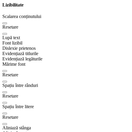
Lizibilitate
Scalarea conținutului
Resetare
Lupă text
Font lizibil
Dislexie prietenos
Evidențiază titlurile
Evidențiază legăturile
Mărime font
Resetare
Spațiu între rânduri
Resetare
Spațiu între litere
Resetare
Aliniază stânga