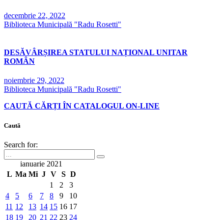
decembrie 22, 2022
Biblioteca Municipală "Radu Rosetti"
DESĂVÂRȘIREA STATULUI NAȚIONAL UNITAR
ROMÂN
noiembrie 29, 2022
Biblioteca Municipală "Radu Rosetti"
CAUTĂ CĂRȚI ÎN CATALOGUL ON-LINE
Caută
Search for:
ianuarie 2021
L
Ma
Mi
J
V
S
D
1
2
3
4
5
6
7
8
9
10
11
12
13
14
15
16
17
18
19
20
21
22
23
24