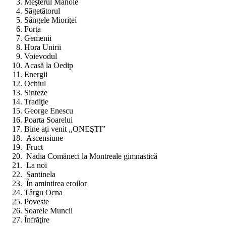
Meşterul Manole
Săgetătorul
Sângele Mioriţei
Forţa
Gemenii
Hora Unirii
Voievodul
Acasă la Oedip
Energii
Ochiul
Sinteze
Tradiţie
George Enescu
Poarta Soarelui
Bine ați venit ,,ONEŞTI”
Ascensiune
Fruct
Nadia Comăneci la Montreale gimnastică
La noi
Santinela
În amintirea eroilor
Târgu Ocna
Poveste
Soarele Muncii
Înfrăţire