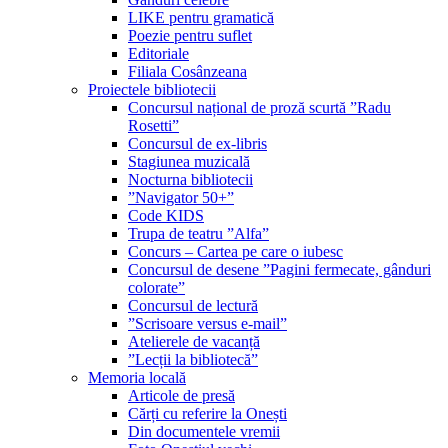
LIKE pentru gramatică
Poezie pentru suflet
Editoriale
Filiala Cosânzeana
Proiectele bibliotecii
Concursul național de proză scurtă ”Radu
Rosetti”
Concursul de ex-libris
Stagiunea muzicală
Nocturna bibliotecii
”Navigator 50+”
Code KIDS
Trupa de teatru ”Alfa”
Concurs – Cartea pe care o iubesc
Concursul de desene ”Pagini fermecate, gânduri
colorate”
Concursul de lectură
”Scrisoare versus e-mail”
Atelierele de vacanță
”Lecții la bibliotecă”
Memoria locală
Articole de presă
Cărți cu referire la Onești
Din documentele vremii