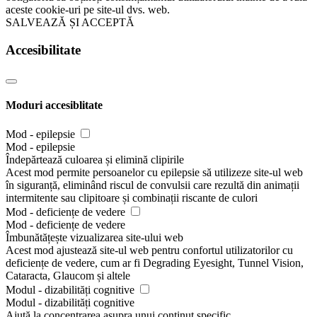
aceste cookie-uri pe site-ul dvs. web.
SALVEAZĂ ȘI ACCEPTĂ
Accesibilitate
Moduri accesiblitate
Mod - epilepsie
Mod - epilepsie
Îndepărtează culoarea și elimină clipirile
Acest mod permite persoanelor cu epilepsie să utilizeze site-ul web
în siguranță, eliminând riscul de convulsii care rezultă din animații
intermitente sau clipitoare și combinații riscante de culori
Mod - deficiențe de vedere
Mod - deficiențe de vedere
Îmbunătățește vizualizarea site-ului web
Acest mod ajustează site-ul web pentru confortul utilizatorilor cu
deficiențe de vedere, cum ar fi Degrading Eyesight, Tunnel Vision,
Cataracta, Glaucom și altele
Modul - dizabilități cognitive
Modul - dizabilități cognitive
Ajută la concentrarea asupra unui conținut specific