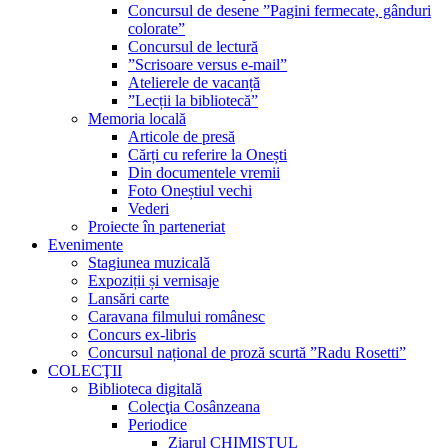
Concursul de desene ”Pagini fermecate, gânduri
colorate”
Concursul de lectură
”Scrisoare versus e-mail”
Atelierele de vacanță
”Lecții la bibliotecă”
Memoria locală
Articole de presă
Cărți cu referire la Onești
Din documentele vremii
Foto Oneștiul vechi
Vederi
Proiecte în parteneriat
Evenimente
Stagiunea muzicală
Expoziții și vernisaje
Lansări carte
Caravana filmului românesc
Concurs ex-libris
Concursul național de proză scurtă ”Radu Rosetti”
COLECŢII
Biblioteca digitală
Colecţia Cosânzeana
Periodice
Ziarul CHIMISTUL