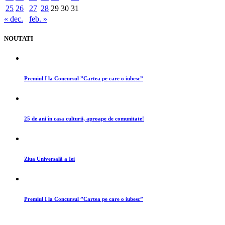
25
26
27
28
29
30
31
« dec.
feb. »
NOUTATI
Premiul I la Concursul ”Cartea pe care o iubesc”
25 de ani în casa culturii, aproape de comunitate!
Ziua Universală a Iei
Premiul I la Concursul ”Cartea pe care o iubesc”