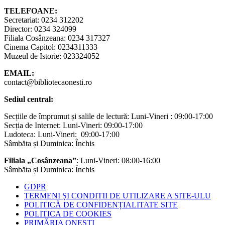
TELEFOANE:
Secretariat: 0234 312202
Director: 0234 324099
Filiala Cosânzeana: 0234 317327
Cinema Capitol: 0234311333
Muzeul de Istorie: 023324052
EMAIL:
contact@bibliotecaonesti.ro
Sediul central:
Secțiile de împrumut și salile de lectură: Luni-Vineri : 09:00-17:00
Secția de Internet: Luni-Vineri: 09:00-17:00
Ludoteca: Luni-Vineri: 09:00-17:00
Sâmbăta și Duminica: Închis
Filiala „Cosânzeana”
: Luni-Vineri: 08:00-16:00
Sâmbăta și Duminica: Închis
GDPR
TERMENI ȘI CONDIȚII DE UTILIZARE A SITE-ULU
POLITICĂ DE CONFIDENȚIALITATE SITE
POLITICA DE COOKIES
PRIMĂRIA ONEȘTI