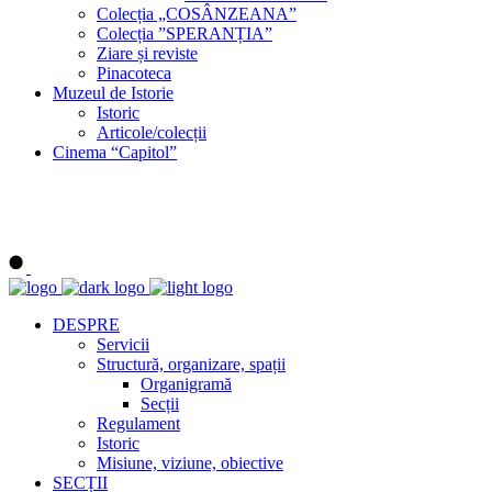
Colecția „COSÂNZEANA”
Colecția ”SPERANȚIA”
Ziare și reviste
Pinacoteca
Muzeul de Istorie
Istoric
Articole/colecții
Cinema “Capitol”
DESPRE
Servicii
Structură, organizare, spații
Organigramă
Secții
Regulament
Istoric
Misiune, viziune, obiective
SECȚII