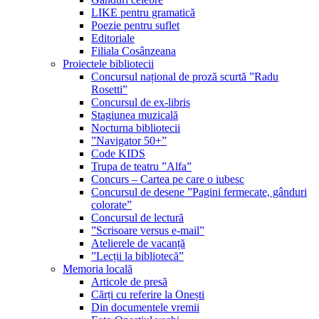
LIKE pentru gramatică
Poezie pentru suflet
Editoriale
Filiala Cosânzeana
Proiectele bibliotecii
Concursul național de proză scurtă ”Radu
Rosetti”
Concursul de ex-libris
Stagiunea muzicală
Nocturna bibliotecii
”Navigator 50+”
Code KIDS
Trupa de teatru ”Alfa”
Concurs – Cartea pe care o iubesc
Concursul de desene ”Pagini fermecate, gânduri
colorate”
Concursul de lectură
”Scrisoare versus e-mail”
Atelierele de vacanță
”Lecții la bibliotecă”
Memoria locală
Articole de presă
Cărți cu referire la Onești
Din documentele vremii