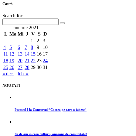
Caută
Search for:
ianuarie 2021
L
Ma
Mi
J
V
S
D
1
2
3
4
5
6
7
8
9
10
11
12
13
14
15
16
17
18
19
20
21
22
23
24
25
26
27
28
29
30
31
« dec.
feb. »
NOUTATI
Premiul I la Concursul ”Cartea pe care o iubesc”
25 de ani în casa culturii, aproape de comunitate!