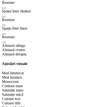
Resetare
Spațiu între rânduri
Resetare
Spațiu între litere
Resetare
Aliniază stânga
Aliniază centru
Aliniază dreapta
Ajustări vizuale
Mod întunecat
Mod luminos
Monocrom
Contrast mare
Saturație mare
Saturație mică
Culoare text
Culoare titlu