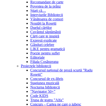
Recomandare de carte
Povestea de la prânz
Știați că…
Interviurile Bibliotecii
Vânătoarea de comori
Noutăți la Rosetti
Duelul cărților
Cuvântul săptămânii
Cărți care te inspiră
Expresii explicate
Gânduri celebre
LIKE pentru gramatică
Poezie pentru suflet
Editoriale
Filiala Cosânzeana
Proiectele bibliotecii
Concursul național de proză scurtă ”Radu
Rosetti”
Concursul de ex-libris
Stagiunea muzicală
Nocturna bibliotecii
”Navigator 50+”
Code KIDS
Trupa de teatru ”Alfa”
Concurs – Cartea pe care o iubesc