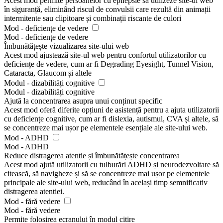
Acest mod permite persoanelor cu epilepsie să utilizeze site-ul web
în siguranță, eliminând riscul de convulsii care rezultă din animații
intermitente sau clipitoare și combinații riscante de culori
Mod - deficiențe de vedere
Mod - deficiențe de vedere
Îmbunătățește vizualizarea site-ului web
Acest mod ajustează site-ul web pentru confortul utilizatorilor cu
deficiențe de vedere, cum ar fi Degrading Eyesight, Tunnel Vision,
Cataracta, Glaucom și altele
Modul - dizabilități cognitive
Modul - dizabilități cognitive
Ajută la concentrarea asupra unui conținut specific
Acest mod oferă diferite opțiuni de asistență pentru a ajuta utilizatorii
cu deficiențe cognitive, cum ar fi dislexia, autismul, CVA și altele, să
se concentreze mai ușor pe elementele esențiale ale site-ului web.
Mod - ADHD
Mod - ADHD
Reduce distragerea atentie și îmbunătățește concentrarea
Acest mod ajută utilizatorii cu tulburări ADHD și neurodezvoltare să
citească, să navigheze și să se concentreze mai ușor pe elementele
principale ale site-ului web, reducând în același timp semnificativ
distragerea atentiei.
Mod - fără vedere
Mod - fără vedere
Permite folosirea ecranului în modul citire