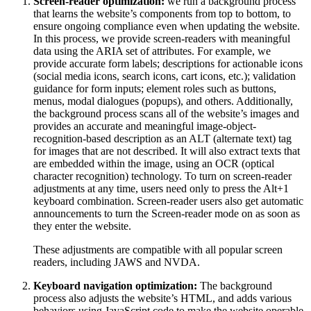
Screen-reader optimization:
we run a background process
that learns the website’s components from top to bottom, to
ensure ongoing compliance even when updating the website.
In this process, we provide screen-readers with meaningful
data using the ARIA set of attributes. For example, we
provide accurate form labels; descriptions for actionable icons
(social media icons, search icons, cart icons, etc.); validation
guidance for form inputs; element roles such as buttons,
menus, modal dialogues (popups), and others. Additionally,
the background process scans all of the website’s images and
provides an accurate and meaningful image-object-
recognition-based description as an ALT (alternate text) tag
for images that are not described. It will also extract texts that
are embedded within the image, using an OCR (optical
character recognition) technology. To turn on screen-reader
adjustments at any time, users need only to press the Alt+1
keyboard combination. Screen-reader users also get automatic
announcements to turn the Screen-reader mode on as soon as
they enter the website.
These adjustments are compatible with all popular screen
readers, including JAWS and NVDA.
Keyboard navigation optimization:
The background
process also adjusts the website’s HTML, and adds various
behaviors using JavaScript code to make the website operable