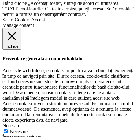
Dând clic pe „Acceptați toate”, sunteți de acord cu utilizarea
TOATE cookie-urile. Cu toate acestea, puteți accesa „Setări cookie”
pentru a furniza un consimțământ controlat.
Setari Cookie
Accept
Manage consent
Închide
Prezentare generală a confidențialității
Acest site web folosește cookie-uri pentru a vă îmbunătăți experiența
în timp ce navigați prin site. Dintre acestea, cookie-urile clasificate
ca fiind necesare sunt stocate în browserul dvs., deoarece sunt
esențiale pentru funcționarea funcționalităților de bază ale site-ului
web. De asemenea, folosim cookie-uri terțe care ne ajută să
analizăm și să înțelegem modul în care utilizați acest site web.
Aceste cookie-uri vor fi stocate în browser-ul dvs. numai cu acordul
dumneavoastră. De asemenea, aveți opțiunea de a renunța la aceste
cookie-uri. Dar renunțarea la unele dintre aceste cookie-uri poate
afecta experiența dvs. de navigare.
Necesare
Necesare