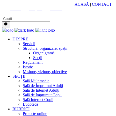
HUB CULTURAL ZONAL
ACASĂ
|
CONTACT
Youtube
Instagram
Facebook
DESPRE
Servicii
Structură, organizare, spații
Organigramă
Secții
Regulament
Istoric
Misiune, viziune, obiective
SECȚII
Sală Multimedia
Sală de Împrumut Adulți
Sală de Internet Adulți
Sală de împrumut Copii
Sală Internet Copii
Ludotecă
RUBRICI
Proiecte online