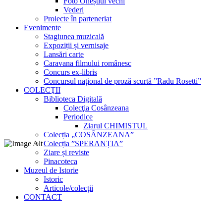
Foto Oneștiul vechi
Vederi
Proiecte în parteneriat
Evenimente
Stagiunea muzicală
Expoziții și vernisaje
Lansări carte
Caravana filmului românesc
Concurs ex-libris
Concursul național de proză scurtă ”Radu Rosetti”
COLECŢII
Biblioteca Digitală
Colecţia Cosânzeana
Periodice
Ziarul CHIMISTUL
Colecția „COSÂNZEANA”
Colecția ”SPERANȚIA”
Ziare și reviste
Pinacoteca
Muzeul de Istorie
Istoric
Articole/colecții
CONTACT