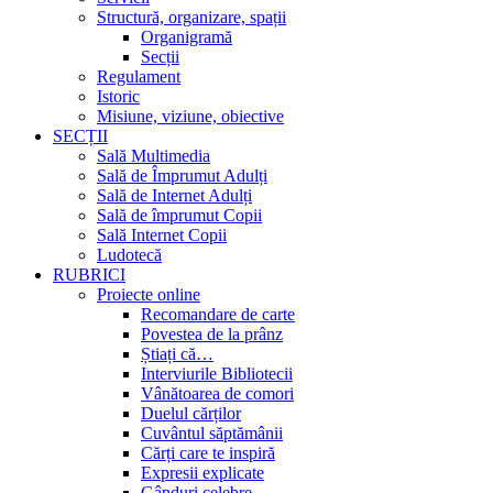
Structură, organizare, spații
Organigramă
Secții
Regulament
Istoric
Misiune, viziune, obiective
SECȚII
Sală Multimedia
Sală de Împrumut Adulți
Sală de Internet Adulți
Sală de împrumut Copii
Sală Internet Copii
Ludotecă
RUBRICI
Proiecte online
Recomandare de carte
Povestea de la prânz
Știați că…
Interviurile Bibliotecii
Vânătoarea de comori
Duelul cărților
Cuvântul săptămânii
Cărți care te inspiră
Expresii explicate
Gânduri celebre