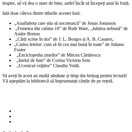
inspire, să vă dea o stare de bine, astfel încât să începeți anul în forță.
Iată doar câteva dintre titlurile acestei luni:
„Analfabeta care știa să socotească” de Jonas Jonasson
„Femeiea din cabina 10” de Ruth Ware, „Iubirea nebună” de
Andre Breton
„Cărți scrise în doi” de J. L. Borges și A. B. Casares,
„Cartea fetelor: cum să fii cea mai bună în toate” de Juliana
Foster
„Enciclopedia zmeilor” de Mircea Cărtărescu
„Inelul de fum” de Corina Victoria Sein
„Ucenicul vrăjitor” Claudiu Vodă.
Să aveți în acest an multă sănătate și timp din belșug pentru lectură!
Vă așteptăm la bibliotecă să împrumutați cărțile de pe rețetă.