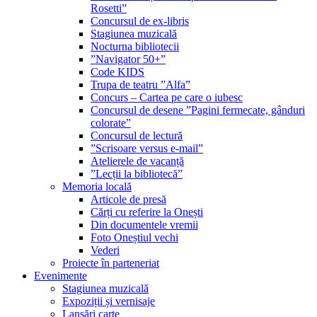
Rosetti”
Concursul de ex-libris
Stagiunea muzicală
Nocturna bibliotecii
”Navigator 50+”
Code KIDS
Trupa de teatru ”Alfa”
Concurs – Cartea pe care o iubesc
Concursul de desene ”Pagini fermecate, gânduri
colorate”
Concursul de lectură
”Scrisoare versus e-mail”
Atelierele de vacanță
”Lecții la bibliotecă”
Memoria locală
Articole de presă
Cărți cu referire la Onești
Din documentele vremii
Foto Oneștiul vechi
Vederi
Proiecte în parteneriat
Evenimente
Stagiunea muzicală
Expoziții și vernisaje
Lansări carte