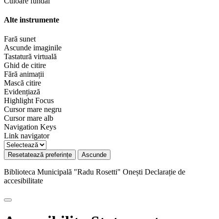
Culoare fundal
Alte instrumente
Fară sunet
Ascunde imaginile
Tastatură virtuală
Ghid de citire
Fără animații
Mască citire
Evidențiază
Highlight Focus
Cursor mare negru
Cursor mare alb
Navigation Keys
Link navigator
Resetatează preferințe
Ascunde
Biblioteca Municipală "Radu Rosetti" Onești
Declarație de
accesibilitate