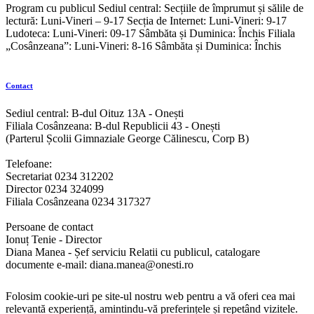
Program cu publicul Sediul central: Secțiile de împrumut și sălile de
lectură: Luni-Vineri – 9-17 Secția de Internet: Luni-Vineri: 9-17
Ludoteca: Luni-Vineri: 09-17 Sâmbăta și Duminica: Închis Filiala
„Cosânzeana”: Luni-Vineri: 8-16 Sâmbăta și Duminica: Închis
Contact
Sediul central: B-dul Oituz 13A - Onești
Filiala Cosânzeana: B-dul Republicii 43 - Onești
(Parterul Școlii Gimnaziale George Călinescu, Corp B)
Telefoane:
Secretariat 0234 312202
Director 0234 324099
Filiala Cosânzeana 0234 317327
Persoane de contact
Ionuț Tenie - Director
Diana Manea - Șef serviciu Relatii cu publicul, catalogare
documente e-mail: diana.manea@onesti.ro
Folosim cookie-uri pe site-ul nostru web pentru a vă oferi cea mai
relevantă experiență, amintindu-vă preferințele și repetând vizitele.