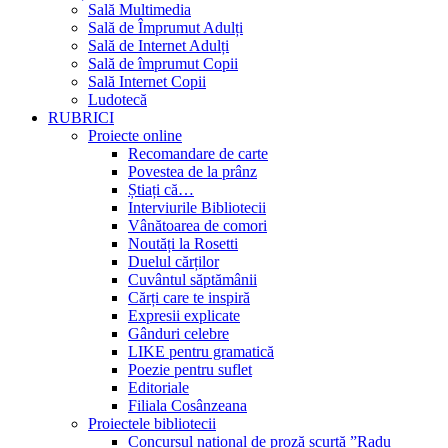
Sală Multimedia
Sală de Împrumut Adulți
Sală de Internet Adulți
Sală de împrumut Copii
Sală Internet Copii
Ludotecă
RUBRICI
Proiecte online
Recomandare de carte
Povestea de la prânz
Știați că…
Interviurile Bibliotecii
Vânătoarea de comori
Noutăți la Rosetti
Duelul cărților
Cuvântul săptămânii
Cărți care te inspiră
Expresii explicate
Gânduri celebre
LIKE pentru gramatică
Poezie pentru suflet
Editoriale
Filiala Cosânzeana
Proiectele bibliotecii
Concursul național de proză scurtă ”Radu