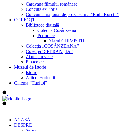
Caravana filmului românesc
Concurs ex-libris
Concursul național de proză scurtă ”Radu Rosetti”
COLECŢII
Biblioteca digitală
Colecţia Cosânzeana
Periodice
Ziarul CHIMISTUL
Colecția „COSÂNZEANA”
Colecția ”SPERANȚIA”
Ziare și reviste
Pinacoteca
Muzeul de Istorie
Istoric
Articole/colecții
Cinema “Capitol”
ACASĂ
DESPRE
Servicii