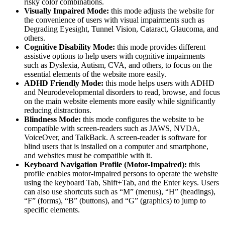
risky color combinations.
Visually Impaired Mode:
this mode adjusts the website for
the convenience of users with visual impairments such as
Degrading Eyesight, Tunnel Vision, Cataract, Glaucoma, and
others.
Cognitive Disability Mode:
this mode provides different
assistive options to help users with cognitive impairments
such as Dyslexia, Autism, CVA, and others, to focus on the
essential elements of the website more easily.
ADHD Friendly Mode:
this mode helps users with ADHD
and Neurodevelopmental disorders to read, browse, and focus
on the main website elements more easily while significantly
reducing distractions.
Blindness Mode:
this mode configures the website to be
compatible with screen-readers such as JAWS, NVDA,
VoiceOver, and TalkBack. A screen-reader is software for
blind users that is installed on a computer and smartphone,
and websites must be compatible with it.
Keyboard Navigation Profile (Motor-Impaired):
this
profile enables motor-impaired persons to operate the website
using the keyboard Tab, Shift+Tab, and the Enter keys. Users
can also use shortcuts such as “M” (menus), “H” (headings),
“F” (forms), “B” (buttons), and “G” (graphics) to jump to
specific elements.