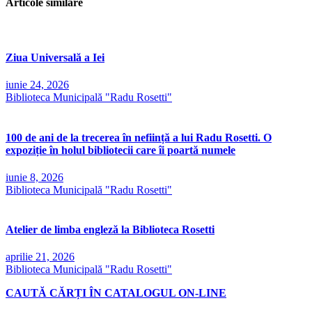
Articole similare
Ziua Universală a Iei
iunie 24, 2026
Biblioteca Municipală "Radu Rosetti"
100 de ani de la trecerea în neființă a lui Radu Rosetti. O
expoziție în holul bibliotecii care îi poartă numele
iunie 8, 2026
Biblioteca Municipală "Radu Rosetti"
Atelier de limba engleză la Biblioteca Rosetti
aprilie 21, 2026
Biblioteca Municipală "Radu Rosetti"
CAUTĂ CĂRȚI ÎN CATALOGUL ON-LINE