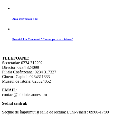
Ziua Universală a Iei
Premiul I la Concursul ”Cartea pe care o iubesc”
TELEFOANE:
Secretariat: 0234 312202
Director: 0234 324099
Filiala Cosânzeana: 0234 317327
Cinema Capitol: 0234311333
Muzeul de Istorie: 023324052
EMAIL:
contact@bibliotecaonesti.ro
Sediul central:
Secțiile de împrumut și salile de lectură: Luni-Vineri : 09:00-17:00