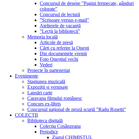
Concursul de desene ”Pagini fermecate, gânduri
colorate”
Concursul de lectură
”Scrisoare versus e-mail”
Atelierele de vacanță
”Lecții la bibliotecă”
Memoria locală
Articole de presă
Cărți cu referire la Onești
Din documentele vremii
Foto Oneștiul vechi
Vederi
Proiecte în parteneriat
Evenimente
Stagiunea muzicală
Expoziții și vernisaje
Lansări carte
Caravana filmului românesc
Concurs ex-libris
Concursul național de proză scurtă ”Radu Rosetti”
COLECŢII
Biblioteca digitală
Colecţia Cosânzeana
Periodice
Ziarul CHIMISTUL