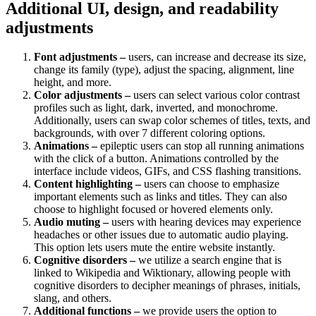
Additional UI, design, and readability
adjustments
Font adjustments –
users, can increase and decrease its size,
change its family (type), adjust the spacing, alignment, line
height, and more.
Color adjustments –
users can select various color contrast
profiles such as light, dark, inverted, and monochrome.
Additionally, users can swap color schemes of titles, texts, and
backgrounds, with over 7 different coloring options.
Animations –
epileptic users can stop all running animations
with the click of a button. Animations controlled by the
interface include videos, GIFs, and CSS flashing transitions.
Content highlighting –
users can choose to emphasize
important elements such as links and titles. They can also
choose to highlight focused or hovered elements only.
Audio muting –
users with hearing devices may experience
headaches or other issues due to automatic audio playing.
This option lets users mute the entire website instantly.
Cognitive disorders –
we utilize a search engine that is
linked to Wikipedia and Wiktionary, allowing people with
cognitive disorders to decipher meanings of phrases, initials,
slang, and others.
Additional functions –
we provide users the option to