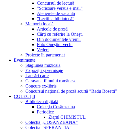
Concursul de lectură
”Scrisoare versus e-mail”
Atelierele de vacanță
”Lecții la bibliotecă”
Memoria locală
Articole de presă
Cărți cu referire la Onești
Din documentele vremii
Foto Oneștiul vechi
Vederi
Proiecte în parteneriat
Evenimente
Stagiunea muzicală
Expoziții și vernisaje
Lansări carte
Caravana filmului românesc
Concurs ex-libris
Concursul național de proză scurtă ”Radu Rosetti”
COLECŢII
Biblioteca digitală
Colecţia Cosânzeana
Periodice
Ziarul CHIMISTUL
Colecția „COSÂNZEANA”
Colecția ”SPERANȚIA”