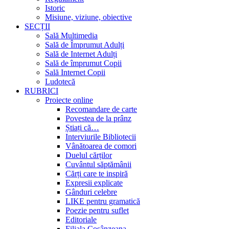
Istoric
Misiune, viziune, obiective
SECȚII
Sală Multimedia
Sală de Împrumut Adulți
Sală de Internet Adulți
Sală de împrumut Copii
Sală Internet Copii
Ludotecă
RUBRICI
Proiecte online
Recomandare de carte
Povestea de la prânz
Știați că…
Interviurile Bibliotecii
Vânătoarea de comori
Duelul cărților
Cuvântul săptămânii
Cărți care te inspiră
Expresii explicate
Gânduri celebre
LIKE pentru gramatică
Poezie pentru suflet
Editoriale
Filiala Cosânzeana