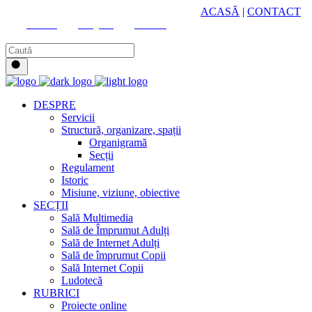
HUB CULTURAL ZONAL
ACASĂ
|
CONTACT
Youtube
Instagram
Facebook
DESPRE
Servicii
Structură, organizare, spații
Organigramă
Secții
Regulament
Istoric
Misiune, viziune, obiective
SECȚII
Sală Multimedia
Sală de Împrumut Adulți
Sală de Internet Adulți
Sală de împrumut Copii
Sală Internet Copii
Ludotecă
RUBRICI
Proiecte online