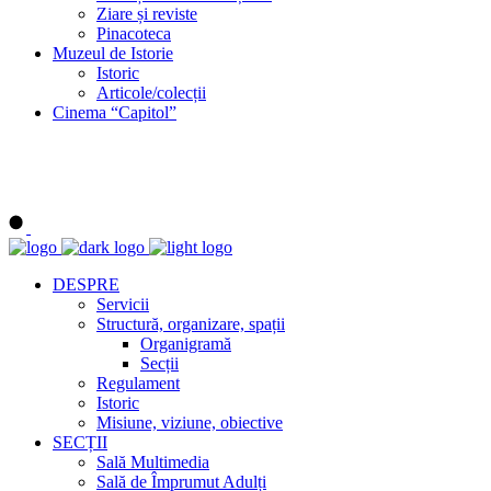
Ziare și reviste
Pinacoteca
Muzeul de Istorie
Istoric
Articole/colecții
Cinema “Capitol”
DESPRE
Servicii
Structură, organizare, spații
Organigramă
Secții
Regulament
Istoric
Misiune, viziune, obiective
SECȚII
Sală Multimedia
Sală de Împrumut Adulți