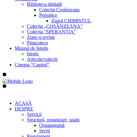
Biblioteca digitală
Colecţia Cosânzeana
Periodice
Ziarul CHIMISTUL
Colecția „COSÂNZEANA”
Colecția ”SPERANȚIA”
Ziare și reviste
Pinacoteca
Muzeul de Istorie
Istoric
Articole/colecții
Cinema “Capitol”
ACASĂ
DESPRE
Servicii
Structură, organizare, spații
Organigramă
Secții
Regulament