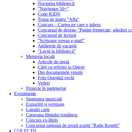
Nocturna bibliotecii
”Navigator 50+”
Code KIDS
Trupa de teatru ”Alfa”
Concurs – Cartea pe care o iubesc
Concursul de desene ”Pagini fermecate, gânduri co
Concursul de lectură
”Scrisoare versus e-mail”
Atelierele de vacanță
”Lecții la bibliotecă”
Memoria locală
Articole de presă
Cărți cu referire la Onești
Din documentele vremii
Foto Oneștiul vechi
Vederi
Proiecte în parteneriat
Evenimente
Stagiunea muzicală
Expoziții și vernisaje
Lansări carte
Caravana filmului românesc
Concurs ex-libris
Concursul național de proză scurtă ”Radu Rosetti”
COLECŢII