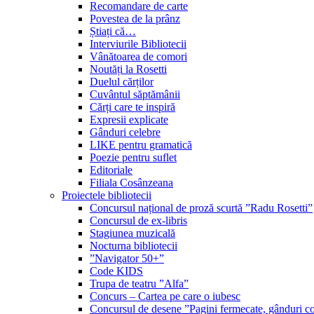
Recomandare de carte
Povestea de la prânz
Știați că…
Interviurile Bibliotecii
Vânătoarea de comori
Noutăți la Rosetti
Duelul cărților
Cuvântul săptămânii
Cărți care te inspiră
Expresii explicate
Gânduri celebre
LIKE pentru gramatică
Poezie pentru suflet
Editoriale
Filiala Cosânzeana
Proiectele bibliotecii
Concursul național de proză scurtă ”Radu Rosetti”
Concursul de ex-libris
Stagiunea muzicală
Nocturna bibliotecii
”Navigator 50+”
Code KIDS
Trupa de teatru ”Alfa”
Concurs – Cartea pe care o iubesc
Concursul de desene ”Pagini fermecate, gânduri co