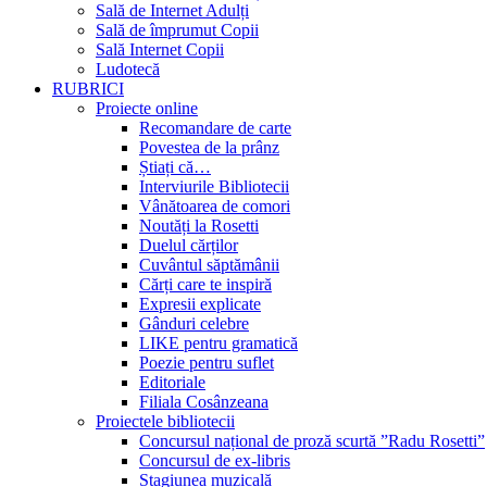
Sală de Internet Adulți
Sală de împrumut Copii
Sală Internet Copii
Ludotecă
RUBRICI
Proiecte online
Recomandare de carte
Povestea de la prânz
Știați că…
Interviurile Bibliotecii
Vânătoarea de comori
Noutăți la Rosetti
Duelul cărților
Cuvântul săptămânii
Cărți care te inspiră
Expresii explicate
Gânduri celebre
LIKE pentru gramatică
Poezie pentru suflet
Editoriale
Filiala Cosânzeana
Proiectele bibliotecii
Concursul național de proză scurtă ”Radu Rosetti”
Concursul de ex-libris
Stagiunea muzicală