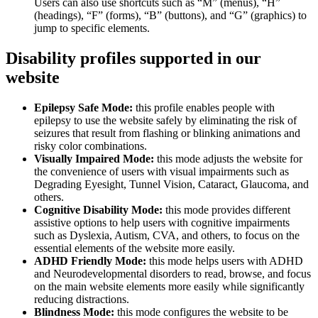
Users can also use shortcuts such as “M” (menus), “H”
(headings), “F” (forms), “B” (buttons), and “G” (graphics) to
jump to specific elements.
Disability profiles supported in our
website
Epilepsy Safe Mode:
this profile enables people with
epilepsy to use the website safely by eliminating the risk of
seizures that result from flashing or blinking animations and
risky color combinations.
Visually Impaired Mode:
this mode adjusts the website for
the convenience of users with visual impairments such as
Degrading Eyesight, Tunnel Vision, Cataract, Glaucoma, and
others.
Cognitive Disability Mode:
this mode provides different
assistive options to help users with cognitive impairments
such as Dyslexia, Autism, CVA, and others, to focus on the
essential elements of the website more easily.
ADHD Friendly Mode:
this mode helps users with ADHD
and Neurodevelopmental disorders to read, browse, and focus
on the main website elements more easily while significantly
reducing distractions.
Blindness Mode:
this mode configures the website to be