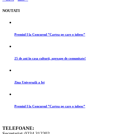
NOUTATI
Premiul I la Concursul ”Cartea pe care o iubesc”
25 de ani în casa culturii, aproape de comunitate!
Ziua Universală a Iei
Premiul I la Concursul ”Cartea pe care o iubesc”
TELEFOANE:
Secretariat: 0234 312202