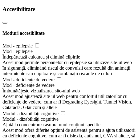
Accesibilitate
Moduri accesiblitate
Mod - epilepsie
Mod - epilepsie
Îndepărtează culoarea și elimină clipirile
Acest mod permite persoanelor cu epilepsie să utilizeze site-ul web
în siguranță, eliminând riscul de convulsii care rezultă din animații
intermitente sau clipitoare și combinații riscante de culori
Mod - deficiențe de vedere
Mod - deficiențe de vedere
Îmbunătățește vizualizarea site-ului web
Acest mod ajustează site-ul web pentru confortul utilizatorilor cu
deficiențe de vedere, cum ar fi Degrading Eyesight, Tunnel Vision,
Cataracta, Glaucom și altele
Modul - dizabilități cognitive
Modul - dizabilități cognitive
Ajută la concentrarea asupra unui conținut specific
Acest mod oferă diferite opțiuni de asistență pentru a ajuta utilizatorii
cu deficiențe cognitive, cum ar fi dislexia, autismul, CVA și altele, să