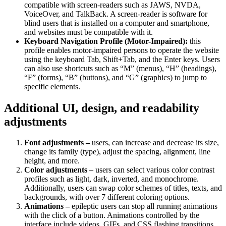
compatible with screen-readers such as JAWS, NVDA,
VoiceOver, and TalkBack. A screen-reader is software for
blind users that is installed on a computer and smartphone,
and websites must be compatible with it.
Keyboard Navigation Profile (Motor-Impaired):
this
profile enables motor-impaired persons to operate the website
using the keyboard Tab, Shift+Tab, and the Enter keys. Users
can also use shortcuts such as “M” (menus), “H” (headings),
“F” (forms), “B” (buttons), and “G” (graphics) to jump to
specific elements.
Additional UI, design, and readability
adjustments
Font adjustments –
users, can increase and decrease its size,
change its family (type), adjust the spacing, alignment, line
height, and more.
Color adjustments –
users can select various color contrast
profiles such as light, dark, inverted, and monochrome.
Additionally, users can swap color schemes of titles, texts, and
backgrounds, with over 7 different coloring options.
Animations –
epileptic users can stop all running animations
with the click of a button. Animations controlled by the
interface include videos, GIFs, and CSS flashing transitions.