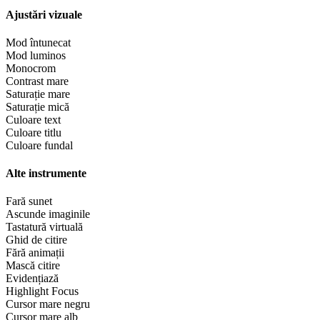
Ajustări vizuale
Mod întunecat
Mod luminos
Monocrom
Contrast mare
Saturație mare
Saturație mică
Culoare text
Culoare titlu
Culoare fundal
Alte instrumente
Fară sunet
Ascunde imaginile
Tastatură virtuală
Ghid de citire
Fără animații
Mască citire
Evidențiază
Highlight Focus
Cursor mare negru
Cursor mare alb