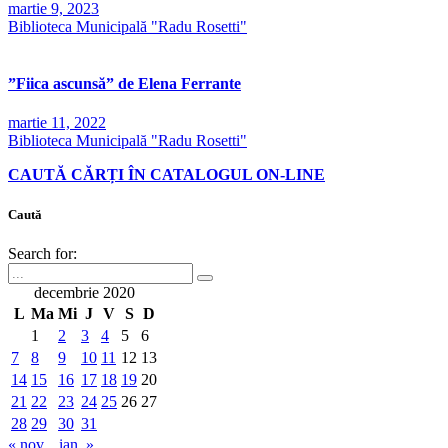
martie 9, 2023
Biblioteca Municipală "Radu Rosetti"
”Fiica ascunsă” de Elena Ferrante
martie 11, 2022
Biblioteca Municipală "Radu Rosetti"
CAUTĂ CĂRȚI ÎN CATALOGUL ON-LINE
Caută
Search for:
decembrie 2020
L
Ma
Mi
J
V
S
D
1
2
3
4
5
6
7
8
9
10
11
12
13
14
15
16
17
18
19
20
21
22
23
24
25
26
27
28
29
30
31
« nov.
ian. »