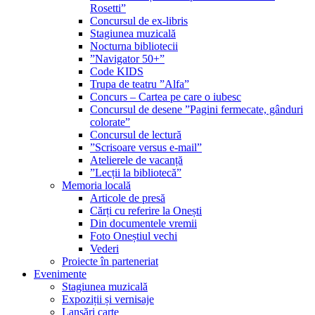
Rosetti”
Concursul de ex-libris
Stagiunea muzicală
Nocturna bibliotecii
”Navigator 50+”
Code KIDS
Trupa de teatru ”Alfa”
Concurs – Cartea pe care o iubesc
Concursul de desene ”Pagini fermecate, gânduri
colorate”
Concursul de lectură
”Scrisoare versus e-mail”
Atelierele de vacanță
”Lecții la bibliotecă”
Memoria locală
Articole de presă
Cărți cu referire la Onești
Din documentele vremii
Foto Oneștiul vechi
Vederi
Proiecte în parteneriat
Evenimente
Stagiunea muzicală
Expoziții și vernisaje
Lansări carte