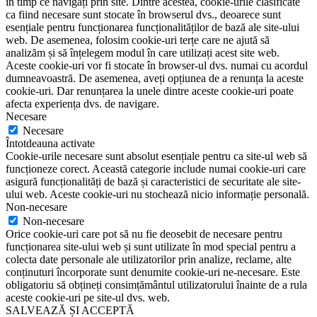
în timp ce navigați prin site. Dintre acestea, cookie-urile clasificate
ca fiind necesare sunt stocate în browserul dvs., deoarece sunt
esențiale pentru funcționarea funcționalităților de bază ale site-ului
web. De asemenea, folosim cookie-uri terțe care ne ajută să
analizăm și să înțelegem modul în care utilizați acest site web.
Aceste cookie-uri vor fi stocate în browser-ul dvs. numai cu acordul
dumneavoastră. De asemenea, aveți opțiunea de a renunța la aceste
cookie-uri. Dar renunțarea la unele dintre aceste cookie-uri poate
afecta experiența dvs. de navigare.
Necesare
Necesare
Întotdeauna activate
Cookie-urile necesare sunt absolut esențiale pentru ca site-ul web să
funcționeze corect. Această categorie include numai cookie-uri care
asigură funcționalități de bază și caracteristici de securitate ale site-
ului web. Aceste cookie-uri nu stochează nicio informație personală.
Non-necesare
Non-necesare
Orice cookie-uri care pot să nu fie deosebit de necesare pentru
funcționarea site-ului web și sunt utilizate în mod special pentru a
colecta date personale ale utilizatorilor prin analize, reclame, alte
conținuturi încorporate sunt denumite cookie-uri ne-necesare. Este
obligatoriu să obțineți consimțământul utilizatorului înainte de a rula
aceste cookie-uri pe site-ul dvs. web.
SALVEAZĂ ȘI ACCEPTĂ