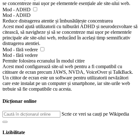
se concentreze mai ușor pe elementele esențiale ale site-ului web.
Mod - ADHD
Mod - ADHD
Reduce distragerea atentie și îmbunătățește concentrarea
Acest mod ajută utilizatorii cu tulburări ADHD și neurodezvoltare să
citească, să navigheze și să se concentreze mai ușor pe elementele
principale ale site-ului web, reducând în același timp semnificativ
distragerea atentiei.
Mod - fără vedere
Mod - fără vedere
Permite folosirea ecranului în modul citire
Acest mod configurează site-ul web pentru a fi compatibil cu
cititoare de ecran precum JAWS, NVDA, VoiceOver și TalkBack.
Un cititor de ecran este un software pentru utilizatorii nevăzători
care este instalat pe un computer și smartphone, iar site-urile web
trebuie să fie compatibile cu acesta.
Dicționar online
Scrie ce vrei sa cauți pe Wikipedia
Lizibilitate