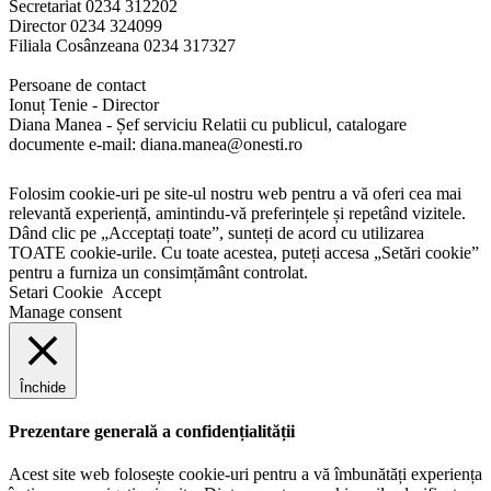
Secretariat 0234 312202
Director 0234 324099
Filiala Cosânzeana 0234 317327
Persoane de contact
Ionuț Tenie - Director
Diana Manea - Șef serviciu Relatii cu publicul, catalogare
documente e-mail: diana.manea@onesti.ro
Folosim cookie-uri pe site-ul nostru web pentru a vă oferi cea mai
relevantă experiență, amintindu-vă preferințele și repetând vizitele.
Dând clic pe „Acceptați toate”, sunteți de acord cu utilizarea
TOATE cookie-urile. Cu toate acestea, puteți accesa „Setări cookie”
pentru a furniza un consimțământ controlat.
Setari Cookie
Accept
Manage consent
Închide
Prezentare generală a confidențialității
Acest site web folosește cookie-uri pentru a vă îmbunătăți experiența