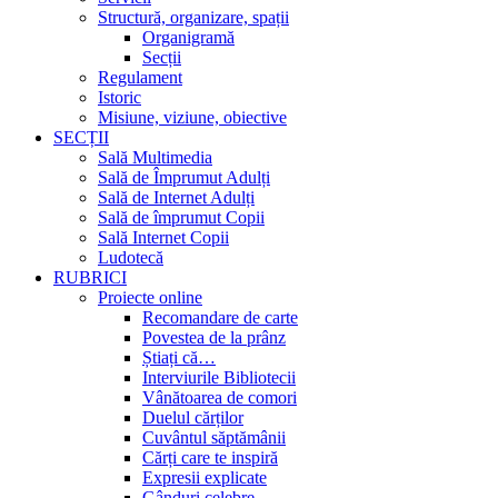
Structură, organizare, spații
Organigramă
Secții
Regulament
Istoric
Misiune, viziune, obiective
SECȚII
Sală Multimedia
Sală de Împrumut Adulți
Sală de Internet Adulți
Sală de împrumut Copii
Sală Internet Copii
Ludotecă
RUBRICI
Proiecte online
Recomandare de carte
Povestea de la prânz
Știați că…
Interviurile Bibliotecii
Vânătoarea de comori
Duelul cărților
Cuvântul săptămânii
Cărți care te inspiră
Expresii explicate
Gânduri celebre