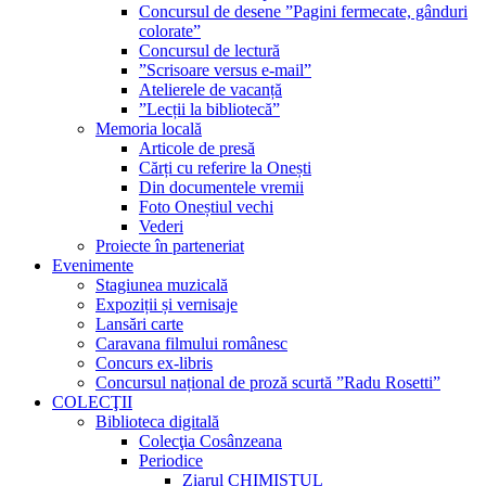
Concursul de desene ”Pagini fermecate, gânduri
colorate”
Concursul de lectură
”Scrisoare versus e-mail”
Atelierele de vacanță
”Lecții la bibliotecă”
Memoria locală
Articole de presă
Cărți cu referire la Onești
Din documentele vremii
Foto Oneștiul vechi
Vederi
Proiecte în parteneriat
Evenimente
Stagiunea muzicală
Expoziții și vernisaje
Lansări carte
Caravana filmului românesc
Concurs ex-libris
Concursul național de proză scurtă ”Radu Rosetti”
COLECŢII
Biblioteca digitală
Colecţia Cosânzeana
Periodice
Ziarul CHIMISTUL