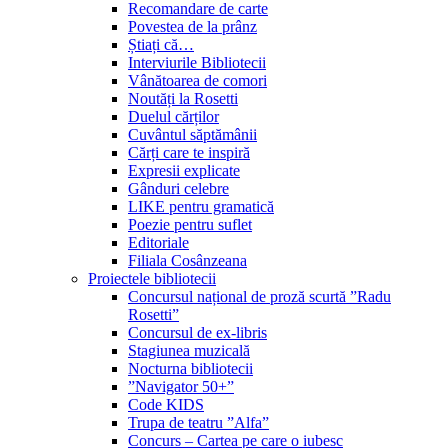
Recomandare de carte
Povestea de la prânz
Știați că…
Interviurile Bibliotecii
Vânătoarea de comori
Noutăți la Rosetti
Duelul cărților
Cuvântul săptămânii
Cărți care te inspiră
Expresii explicate
Gânduri celebre
LIKE pentru gramatică
Poezie pentru suflet
Editoriale
Filiala Cosânzeana
Proiectele bibliotecii
Concursul național de proză scurtă ”Radu
Rosetti”
Concursul de ex-libris
Stagiunea muzicală
Nocturna bibliotecii
”Navigator 50+”
Code KIDS
Trupa de teatru ”Alfa”
Concurs – Cartea pe care o iubesc