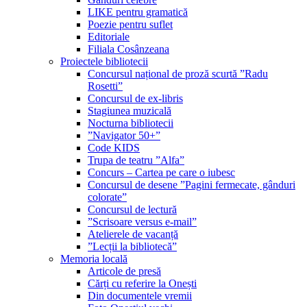
LIKE pentru gramatică
Poezie pentru suflet
Editoriale
Filiala Cosânzeana
Proiectele bibliotecii
Concursul național de proză scurtă ”Radu
Rosetti”
Concursul de ex-libris
Stagiunea muzicală
Nocturna bibliotecii
”Navigator 50+”
Code KIDS
Trupa de teatru ”Alfa”
Concurs – Cartea pe care o iubesc
Concursul de desene ”Pagini fermecate, gânduri
colorate”
Concursul de lectură
”Scrisoare versus e-mail”
Atelierele de vacanță
”Lecții la bibliotecă”
Memoria locală
Articole de presă
Cărți cu referire la Onești
Din documentele vremii