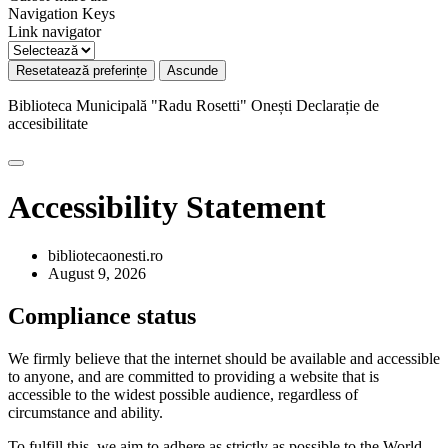
Navigation Keys
Link navigator
Resetatează preferințe
Ascunde
Biblioteca Municipală "Radu Rosetti" Onești
Declarație de
accesibilitate
Accessibility Statement
bibliotecaonesti.ro
August 9, 2026
Compliance status
We firmly believe that the internet should be available and accessible
to anyone, and are committed to providing a website that is
accessible to the widest possible audience, regardless of
circumstance and ability.
To fulfill this, we aim to adhere as strictly as possible to the World