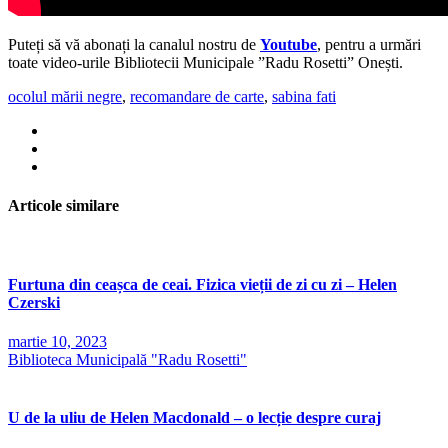
Puteți să vă abonați la canalul nostru de
Youtube
, pentru a urmări
toate video-urile Bibliotecii Municipale ”Radu Rosetti” Onești.
ocolul mării negre
,
recomandare de carte
,
sabina fati
Articole similare
Furtuna din ceașca de ceai. Fizica vieții de zi cu zi – Helen
Czerski
martie 10, 2023
Biblioteca Municipală "Radu Rosetti"
U de la uliu de Helen Macdonald – o lecție despre curaj