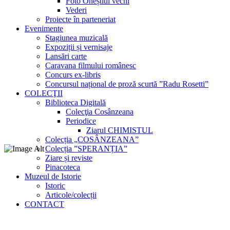
Foto Oneștiul vechi
Vederi
Proiecte în parteneriat
Evenimente
Stagiunea muzicală
Expoziții și vernisaje
Lansări carte
Caravana filmului românesc
Concurs ex-libris
Concursul național de proză scurtă ”Radu Rosetti”
COLECŢII
Biblioteca Digitală
Colecţia Cosânzeana
Periodice
Ziarul CHIMISTUL
Colecția „COSÂNZEANA”
Colecția ”SPERANȚIA”
Ziare și reviste
Pinacoteca
Muzeul de Istorie
Istoric
Articole/colecții
CONTACT