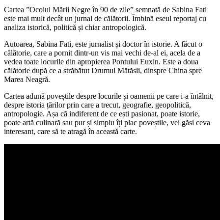
Cartea ”Ocolul Mării Negre în 90 de zile” semnată de Sabina Fati
este mai mult decât un jurnal de călătorii. Îmbină eseul reportaj cu
analiza istorică, politică și chiar antropologică.
Autoarea, Sabina Fati, este jurnalist și doctor în istorie. A făcut o
călătorie, care a pornit dintr-un vis mai vechi de-al ei, acela de a
vedea toate locurile din apropierea Pontului Euxin. Este a doua
călătorie după ce a străbătut Drumul Mătăsii, dinspre China spre
Marea Neagră.
Cartea adună poveștile despre locurile și oamenii pe care i-a întâlnit,
despre istoria țărilor prin care a trecut, geografie, geopolitică,
antropologie. Așa că indiferent de ce ești pasionat, poate istorie,
poate artă culinară sau pur și simplu îți plac poveștile, vei găsi ceva
interesant, care să te atragă în această carte.