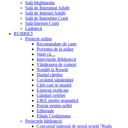
Sală Multimedia
Sală de Împrumut Adulți
Sală de Internet Adulți
Sală de împrumut Copii
Sală Internet Copii
Ludotecă
RUBRICI
Proiecte online
Recomandare de carte
Povestea de la prânz
Știați că…
Interviurile Bibliotecii
Vânătoarea de comori
Noutăți la Rosetti
Duelul cărților
Cuvântul săptămânii
Cărți care te inspiră
Expresii explicate
Gânduri celebre
LIKE pentru gramatică
Poezie pentru suflet
Editoriale
Filiala Cosânzeana
Proiectele bibliotecii
Concursul național de proză scurtă ”Radu