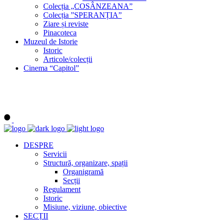
Colecția „COSÂNZEANA”
Colecția ”SPERANȚIA”
Ziare și reviste
Pinacoteca
Muzeul de Istorie
Istoric
Articole/colecții
Cinema “Capitol”
DESPRE
Servicii
Structură, organizare, spații
Organigramă
Secții
Regulament
Istoric
Misiune, viziune, obiective
SECȚII