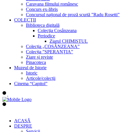
Caravana filmului românesc
Concurs ex-libris
Concursul național de proză scurtă ”Radu Rosetti”
COLECŢII
Biblioteca digitală
Colecţia Cosânzeana
Periodice
Ziarul CHIMISTUL
Colecția „COSÂNZEANA”
Colecția ”SPERANȚIA”
Ziare și reviste
Pinacoteca
Muzeul de Istorie
Istoric
Articole/colecții
Cinema “Capitol”
ACASĂ
DESPRE
Servicii