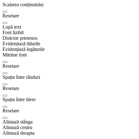
Scalarea conținutului
Resetare
Lupă text
Font lizibil
Dislexie prietenos
Evidențiază titlurile
Evidențiază legăturile
Mărime font
Resetare
Spațiu între rânduri
Resetare
Spațiu între litere
Resetare
Aliniază stânga
Aliniază centru
Aliniază dreapta