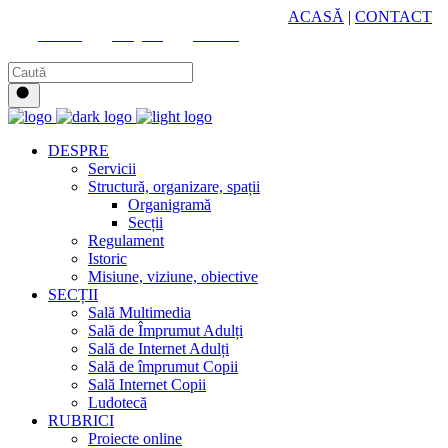
HUB CULTURAL ZONAL
ACASĂ
|
CONTACT
Youtube
Instagram
Facebook
DESPRE
Servicii
Structură, organizare, spații
Organigramă
Secții
Regulament
Istoric
Misiune, viziune, obiective
SECȚII
Sală Multimedia
Sală de Împrumut Adulți
Sală de Internet Adulți
Sală de împrumut Copii
Sală Internet Copii
Ludotecă
RUBRICI
Proiecte online