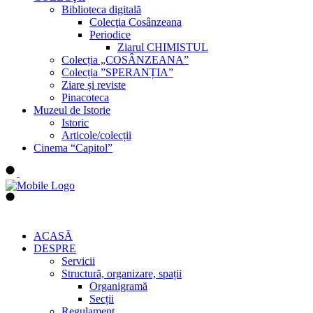
Biblioteca digitală
Colecţia Cosânzeana
Periodice
Ziarul CHIMISTUL
Colecția „COSÂNZEANA”
Colecția ”SPERANȚIA”
Ziare și reviste
Pinacoteca
Muzeul de Istorie
Istoric
Articole/colecții
Cinema “Capitol”
ACASĂ
DESPRE
Servicii
Structură, organizare, spații
Organigramă
Secții
Regulament