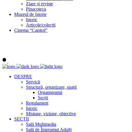
Ziare și reviste
Pinacoteca
Muzeul de Istorie
Istoric
Articole/colecții
Cinema “Capitol”
DESPRE
Servicii
Structură, organizare, spații
Organigramă
Secții
Regulament
Istoric
Misiune, viziune, obiective
SECȚII
Sală Multimedia
Sală de Împrumut Adulți