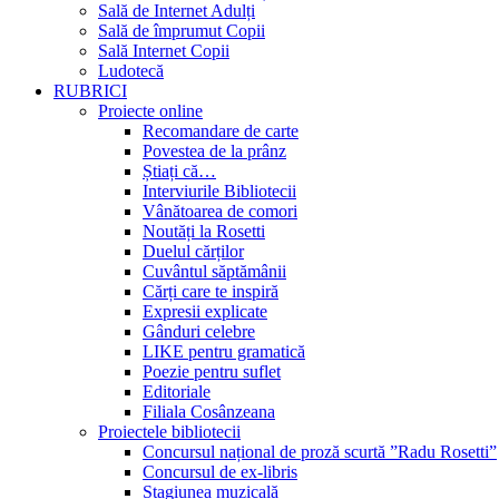
Sală de Internet Adulți
Sală de împrumut Copii
Sală Internet Copii
Ludotecă
RUBRICI
Proiecte online
Recomandare de carte
Povestea de la prânz
Știați că…
Interviurile Bibliotecii
Vânătoarea de comori
Noutăți la Rosetti
Duelul cărților
Cuvântul săptămânii
Cărți care te inspiră
Expresii explicate
Gânduri celebre
LIKE pentru gramatică
Poezie pentru suflet
Editoriale
Filiala Cosânzeana
Proiectele bibliotecii
Concursul național de proză scurtă ”Radu Rosetti”
Concursul de ex-libris
Stagiunea muzicală