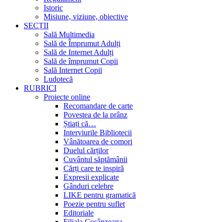
Istoric
Misiune, viziune, obiective
SECȚII
Sală Multimedia
Sală de Împrumut Adulți
Sală de Internet Adulți
Sală de împrumut Copii
Sală Internet Copii
Ludotecă
RUBRICI
Proiecte online
Recomandare de carte
Povestea de la prânz
Știați că…
Interviurile Bibliotecii
Vânătoarea de comori
Duelul cărților
Cuvântul săptămânii
Cărți care te inspiră
Expresii explicate
Gânduri celebre
LIKE pentru gramatică
Poezie pentru suflet
Editoriale
Filiala Cosânzeana