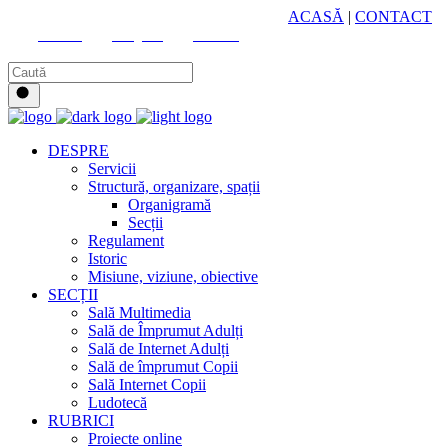
HUB CULTURAL ZONAL
ACASĂ
|
CONTACT
Youtube
Instagram
Facebook
DESPRE
Servicii
Structură, organizare, spații
Organigramă
Secții
Regulament
Istoric
Misiune, viziune, obiective
SECȚII
Sală Multimedia
Sală de Împrumut Adulți
Sală de Internet Adulți
Sală de împrumut Copii
Sală Internet Copii
Ludotecă
RUBRICI
Proiecte online