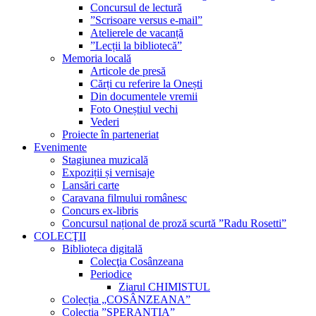
Concursul de lectură
”Scrisoare versus e-mail”
Atelierele de vacanță
”Lecții la bibliotecă”
Memoria locală
Articole de presă
Cărți cu referire la Onești
Din documentele vremii
Foto Oneștiul vechi
Vederi
Proiecte în parteneriat
Evenimente
Stagiunea muzicală
Expoziții și vernisaje
Lansări carte
Caravana filmului românesc
Concurs ex-libris
Concursul național de proză scurtă ”Radu Rosetti”
COLECŢII
Biblioteca digitală
Colecţia Cosânzeana
Periodice
Ziarul CHIMISTUL
Colecția „COSÂNZEANA”
Colecția ”SPERANȚIA”