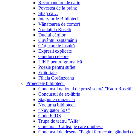
Recomandare de carte
Povestea de la prânz
Știați că…
Interviurile Bibliotecii
Vânătoarea de comori
Noutăți la Rosetti
Duelul cărților
Cuvântul săptămânii
Cărți care te inspiră
Expresii explicate
Gânduri celebre
LIKE pentru gramatică
Poezie pentru suflet
Editoriale
Filiala Cosânzeana
Proiectele bibliotecii
Concursul național de proză scurtă ”Radu Rosetti”
Concursul de ex-libris
Stagiunea muzicală
Nocturna bibliotecii
”Navigator 50+”
Code KIDS
Trupa de teatru ”Alfa”
Concurs – Cartea pe care o iubesc
Concursul de desene ”Pagini fermecate, gânduri co