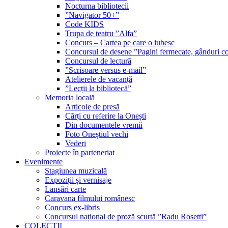
Nocturna bibliotecii
”Navigator 50+”
Code KIDS
Trupa de teatru ”Alfa”
Concurs – Cartea pe care o iubesc
Concursul de desene ”Pagini fermecate, gânduri co
Concursul de lectură
”Scrisoare versus e-mail”
Atelierele de vacanță
”Lecții la bibliotecă”
Memoria locală
Articole de presă
Cărți cu referire la Onești
Din documentele vremii
Foto Oneștiul vechi
Vederi
Proiecte în parteneriat
Evenimente
Stagiunea muzicală
Expoziții și vernisaje
Lansări carte
Caravana filmului românesc
Concurs ex-libris
Concursul național de proză scurtă ”Radu Rosetti”
COLECŢII