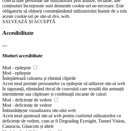
colecta date personale ale utilizatorilor prin analize, reclame, alte
conținuturi încorporate sunt denumite cookie-uri ne-necesare. Este
obligatoriu să obțineți consimțământul utilizatorului înainte de a rula
aceste cookie-uri pe site-ul dvs. web.
SALVEAZĂ ȘI ACCEPTĂ
Accesibilitate
Moduri accesiblitate
Mod - epilepsie
Mod - epilepsie
Îndepărtează culoarea și elimină clipirile
Acest mod permite persoanelor cu epilepsie să utilizeze site-ul web
în siguranță, eliminând riscul de convulsii care rezultă din animații
intermitente sau clipitoare și combinații riscante de culori
Mod - deficiențe de vedere
Mod - deficiențe de vedere
Îmbunătățește vizualizarea site-ului web
Acest mod ajustează site-ul web pentru confortul utilizatorilor cu
deficiențe de vedere, cum ar fi Degrading Eyesight, Tunnel Vision,
Cataracta, Glaucom și altele