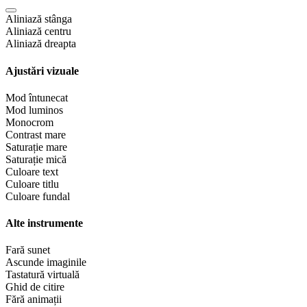
Aliniază stânga
Aliniază centru
Aliniază dreapta
Ajustări vizuale
Mod întunecat
Mod luminos
Monocrom
Contrast mare
Saturație mare
Saturație mică
Culoare text
Culoare titlu
Culoare fundal
Alte instrumente
Fară sunet
Ascunde imaginile
Tastatură virtuală
Ghid de citire
Fără animații