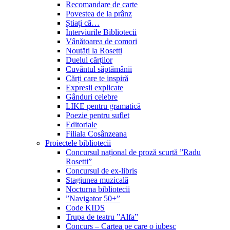
Recomandare de carte
Povestea de la prânz
Știați că…
Interviurile Bibliotecii
Vânătoarea de comori
Noutăți la Rosetti
Duelul cărților
Cuvântul săptămânii
Cărți care te inspiră
Expresii explicate
Gânduri celebre
LIKE pentru gramatică
Poezie pentru suflet
Editoriale
Filiala Cosânzeana
Proiectele bibliotecii
Concursul național de proză scurtă ”Radu
Rosetti”
Concursul de ex-libris
Stagiunea muzicală
Nocturna bibliotecii
”Navigator 50+”
Code KIDS
Trupa de teatru ”Alfa”
Concurs – Cartea pe care o iubesc