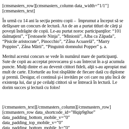
[cmsmasters_row][cmsmasters_column data_width=”1/1″]
[cmsmasters_text]
În urmă cu 14 ani la secţia pentru copii – împrumut a început să se
defăşoare un concurs de lectură. An de an a purtat titluri de cărţi şi
poveşti îndrăgite de copii. Le-au purtat noroc participanţilor: “101
dalmaţieni”, “Ţestoasele Ninja”, “Minionii”, Alba ca Zăpada”,
“Pisicile aristocrate”, Pinocchio”, “Zâna Acuarelă”, “Marry
Poppins”, Zâna Mării”, “Pinguinii domnului Popper” ş. a.
Meritul acestui concurs se vede în numărul mare de participanţi.
Sute de copii au acceptat provocarea şi s-au întrecut în a-şi acumula
puncte. Mulţi dintre ei au devenit cititori fideli, alţii s-au apropiat mai
mult de carte. Eforturile au fost răsplătite de fiecare dată cu diplome
şi premii. Desigur, el continuă şi-i invităm pe cei care nu ştiu încă de
existenţa lui, dar şi pe ceilalţi cititori să se întreacă în lectură. Le
dorim succes şi lectură cu folos!
[/cmsmasters_text][/cmsmasters_column][/cmsmasters_row]
[cmsmasters_row data_shortcode_id=”8lqip9g0ue”
data_padding_bottom_mobile_v=”0″
data_padding_top_mobile_v=”0″
data_padding_bottom_mobile_h=”0″