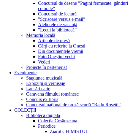
Concursul de desene ”Pagini fermecate, gânduri
colorate”
Concursul de lectură
”Scrisoare versus e-mail”
Atelierele de vacanță
”Lecții la bibliotecă”
Memoria locală
Articole de presă
Cărți cu referire la Onești
Din documentele vremii
Foto Oneștiul vechi
Vederi
Proiecte în parteneriat
Evenimente
Stagiunea muzicală
Expoziții și vernisaje
Lansări carte
Caravana filmului românesc
Concurs ex-libris
Concursul național de proză scurtă ”Radu Rosetti”
COLECŢII
Biblioteca digitală
Colecţia Cosânzeana
Periodice
Ziarul CHIMISTUL