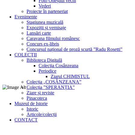
Foto Oneștiul vechi
Vederi
Proiecte în parteneriat
Evenimente
Stagiunea muzicală
Expoziții și vernisaje
Lansări carte
Caravana filmului românesc
Concurs ex-libris
Concursul național de proză scurtă ”Radu Rosetti”
COLECŢII
Biblioteca Digitală
Colecţia Cosânzeana
Periodice
Ziarul CHIMISTUL
Colecția „COSÂNZEANA”
Colecția ”SPERANȚIA”
Ziare și reviste
Pinacoteca
Muzeul de Istorie
Istoric
Articole/colecții
CONTACT