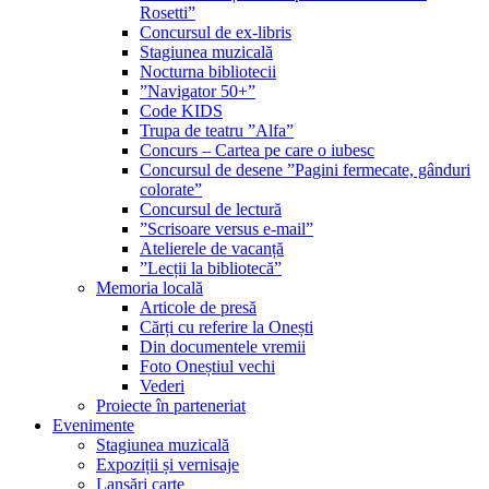
Rosetti”
Concursul de ex-libris
Stagiunea muzicală
Nocturna bibliotecii
”Navigator 50+”
Code KIDS
Trupa de teatru ”Alfa”
Concurs – Cartea pe care o iubesc
Concursul de desene ”Pagini fermecate, gânduri
colorate”
Concursul de lectură
”Scrisoare versus e-mail”
Atelierele de vacanță
”Lecții la bibliotecă”
Memoria locală
Articole de presă
Cărți cu referire la Onești
Din documentele vremii
Foto Oneștiul vechi
Vederi
Proiecte în parteneriat
Evenimente
Stagiunea muzicală
Expoziții și vernisaje
Lansări carte