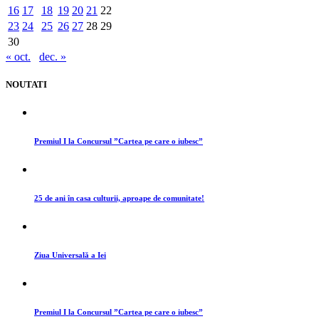
16
17
18
19
20
21
22
23
24
25
26
27
28
29
30
« oct.
dec. »
NOUTATI
Premiul I la Concursul ”Cartea pe care o iubesc”
25 de ani în casa culturii, aproape de comunitate!
Ziua Universală a Iei
Premiul I la Concursul ”Cartea pe care o iubesc”