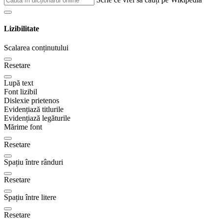
Lizibilitate
Scalarea conținutului
Resetare
Lupă text
Font lizibil
Dislexie prietenos
Evidențiază titlurile
Evidențiază legăturile
Mărime font
Resetare
Spațiu între rânduri
Resetare
Spațiu între litere
Resetare