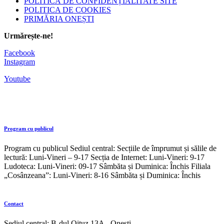
POLITICĂ DE CONFIDENȚIALITATE SITE
POLITICA DE COOKIES
PRIMĂRIA ONEȘTI
Urmărește-ne!
Facebook
Instagram
Youtube
Program cu publicul
Program cu publicul Sediul central: Secțiile de împrumut și sălile de
lectură: Luni-Vineri – 9-17 Secția de Internet: Luni-Vineri: 9-17
Ludoteca: Luni-Vineri: 09-17 Sâmbăta și Duminica: Închis Filiala
„Cosânzeana”: Luni-Vineri: 8-16 Sâmbăta și Duminica: Închis
Contact
Sediul central: B-dul Oituz 13A - Onești