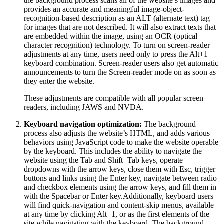
the background process scans all of the website’s images and
provides an accurate and meaningful image-object-
recognition-based description as an ALT (alternate text) tag
for images that are not described. It will also extract texts that
are embedded within the image, using an OCR (optical
character recognition) technology. To turn on screen-reader
adjustments at any time, users need only to press the Alt+1
keyboard combination. Screen-reader users also get automatic
announcements to turn the Screen-reader mode on as soon as
they enter the website.
These adjustments are compatible with all popular screen
readers, including JAWS and NVDA.
Keyboard navigation optimization:
The background
process also adjusts the website’s HTML, and adds various
behaviors using JavaScript code to make the website operable
by the keyboard. This includes the ability to navigate the
website using the Tab and Shift+Tab keys, operate
dropdowns with the arrow keys, close them with Esc, trigger
buttons and links using the Enter key, navigate between radio
and checkbox elements using the arrow keys, and fill them in
with the Spacebar or Enter key.Additionally, keyboard users
will find quick-navigation and content-skip menus, available
at any time by clicking Alt+1, or as the first elements of the
site while navigating with the keyboard. The background