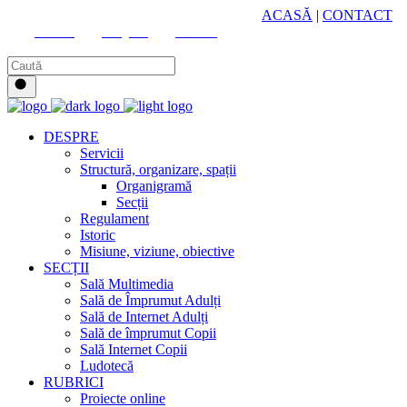
HUB CULTURAL ZONAL
ACASĂ
|
CONTACT
Youtube
Instagram
Facebook
DESPRE
Servicii
Structură, organizare, spații
Organigramă
Secții
Regulament
Istoric
Misiune, viziune, obiective
SECȚII
Sală Multimedia
Sală de Împrumut Adulți
Sală de Internet Adulți
Sală de împrumut Copii
Sală Internet Copii
Ludotecă
RUBRICI
Proiecte online