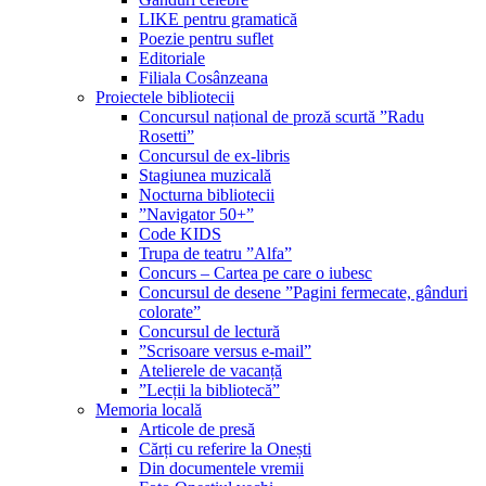
LIKE pentru gramatică
Poezie pentru suflet
Editoriale
Filiala Cosânzeana
Proiectele bibliotecii
Concursul național de proză scurtă ”Radu
Rosetti”
Concursul de ex-libris
Stagiunea muzicală
Nocturna bibliotecii
”Navigator 50+”
Code KIDS
Trupa de teatru ”Alfa”
Concurs – Cartea pe care o iubesc
Concursul de desene ”Pagini fermecate, gânduri
colorate”
Concursul de lectură
”Scrisoare versus e-mail”
Atelierele de vacanță
”Lecții la bibliotecă”
Memoria locală
Articole de presă
Cărți cu referire la Onești
Din documentele vremii