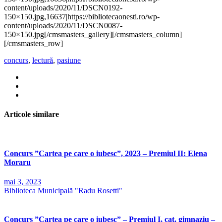
content/uploads/2020/11/DSCN0192-
150×150.jpg,16637|https://bibliotecaonesti.ro/wp-
content/uploads/2020/11/DSCN0087-
150×150.jpg[/cmsmasters_gallery][/cmsmasters_column]
[/cmsmasters_row]
concurs
,
lectură
,
pasiune
Articole similare
Concurs ”Cartea pe care o iubesc”, 2023 – Premiul II: Elena
Moraru
mai 3, 2023
Biblioteca Municipală "Radu Rosetti"
Concurs ”Cartea pe care o iubesc” – Premiul I, cat. gimnaziu –