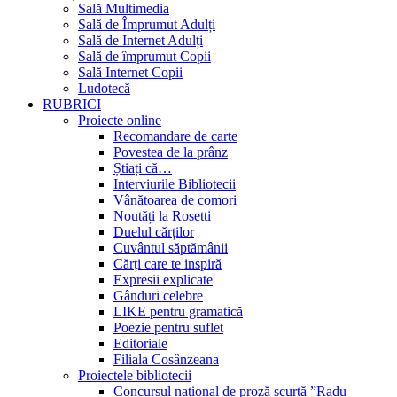
Sală Multimedia
Sală de Împrumut Adulți
Sală de Internet Adulți
Sală de împrumut Copii
Sală Internet Copii
Ludotecă
RUBRICI
Proiecte online
Recomandare de carte
Povestea de la prânz
Știați că…
Interviurile Bibliotecii
Vânătoarea de comori
Noutăți la Rosetti
Duelul cărților
Cuvântul săptămânii
Cărți care te inspiră
Expresii explicate
Gânduri celebre
LIKE pentru gramatică
Poezie pentru suflet
Editoriale
Filiala Cosânzeana
Proiectele bibliotecii
Concursul național de proză scurtă ”Radu