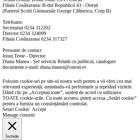
Filiala Cosânzeana: B-dul Republicii 43 - Onești
(Parterul Școlii Gimnaziale George Călinescu, Corp B)
Telefoane:
Secretariat 0234 312202
Director 0234 324099
Filiala Cosânzeana 0234 317327
Persoane de contact
Ionuț Tenie - Director
Diana Manea - Șef serviciu Relatii cu publicul, catalogare
documente e-mail: diana.manea@onesti.ro
Folosim cookie-uri pe site-ul nostru web pentru a vă oferi cea mai
relevantă experiență, amintindu-vă preferințele și repetând vizitele.
Dând clic pe „Acceptați toate”, sunteți de acord cu utilizarea
TOATE cookie-urile. Cu toate acestea, puteți accesa „Setări cookie”
pentru a furniza un consimțământ controlat.
Setari Cookie
Accept
Manage consent
Închide