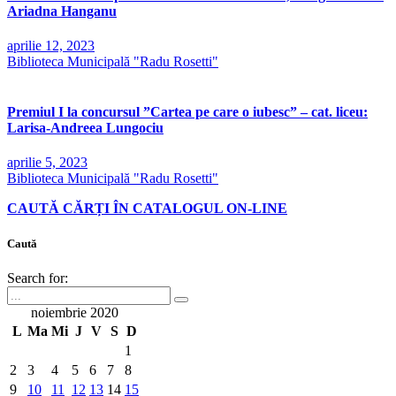
Ariadna Hanganu
aprilie 12, 2023
Biblioteca Municipală "Radu Rosetti"
Premiul I la concursul ”Cartea pe care o iubesc” – cat. liceu:
Larisa-Andreea Lungociu
aprilie 5, 2023
Biblioteca Municipală "Radu Rosetti"
CAUTĂ CĂRȚI ÎN CATALOGUL ON-LINE
Caută
Search for:
noiembrie 2020
L
Ma
Mi
J
V
S
D
1
2
3
4
5
6
7
8
9
10
11
12
13
14
15