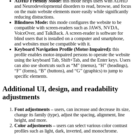
ADHD Friendly Mode:
this mode helps users with ADHD
and Neurodevelopmental disorders to read, browse, and focus
on the main website elements more easily while significantly
reducing distractions.
Blindness Mode:
this mode configures the website to be
compatible with screen-readers such as JAWS, NVDA,
VoiceOver, and TalkBack. A screen-reader is software for
blind users that is installed on a computer and smartphone,
and websites must be compatible with it.
Keyboard Navigation Profile (Motor-Impaired):
this
profile enables motor-impaired persons to operate the website
using the keyboard Tab, Shift+Tab, and the Enter keys. Users
can also use shortcuts such as “M” (menus), “H” (headings),
“F” (forms), “B” (buttons), and “G” (graphics) to jump to
specific elements.
Additional UI, design, and readability
adjustments
Font adjustments –
users, can increase and decrease its size,
change its family (type), adjust the spacing, alignment, line
height, and more.
Color adjustments –
users can select various color contrast
profiles such as light, dark, inverted, and monochrome.