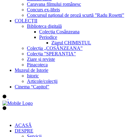
Caravana filmului românesc
Concurs ex-libris
Concursul național de proză scurtă ”Radu Rosetti”
COLECŢII
Biblioteca digitală
Colecţia Cosânzeana
Periodice
Ziarul CHIMISTUL
Colecția „COSÂNZEANA”
Colecția ”SPERANȚIA”
Ziare și reviste
Pinacoteca
Muzeul de Istorie
Istoric
Articole/colecții
Cinema “Capitol”
ACASĂ
DESPRE
Servicii