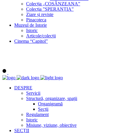
Colecția „COSÂNZEANA”
Colecția ”SPERANȚIA”
Ziare și reviste
Pinacoteca
Muzeul de Istorie
Istoric
Articole/colecții
Cinema “Capitol”
DESPRE
Servicii
Structură, organizare, spații
Organigramă
Secții
Regulament
Istoric
Misiune, viziune, obiective
SECȚII