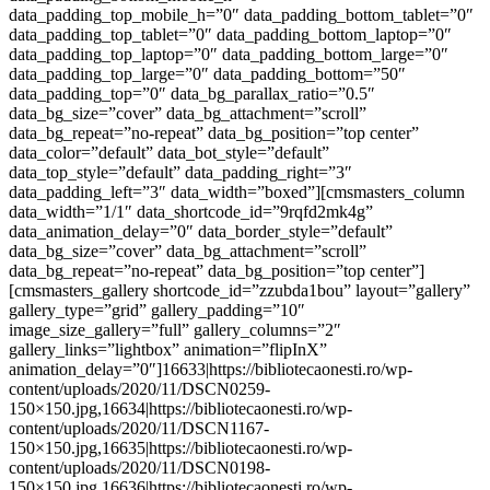
data_padding_top_mobile_h=”0″ data_padding_bottom_tablet=”0″
data_padding_top_tablet=”0″ data_padding_bottom_laptop=”0″
data_padding_top_laptop=”0″ data_padding_bottom_large=”0″
data_padding_top_large=”0″ data_padding_bottom=”50″
data_padding_top=”0″ data_bg_parallax_ratio=”0.5″
data_bg_size=”cover” data_bg_attachment=”scroll”
data_bg_repeat=”no-repeat” data_bg_position=”top center”
data_color=”default” data_bot_style=”default”
data_top_style=”default” data_padding_right=”3″
data_padding_left=”3″ data_width=”boxed”][cmsmasters_column
data_width=”1/1″ data_shortcode_id=”9rqfd2mk4g”
data_animation_delay=”0″ data_border_style=”default”
data_bg_size=”cover” data_bg_attachment=”scroll”
data_bg_repeat=”no-repeat” data_bg_position=”top center”]
[cmsmasters_gallery shortcode_id=”zzubda1bou” layout=”gallery”
gallery_type=”grid” gallery_padding=”10″
image_size_gallery=”full” gallery_columns=”2″
gallery_links=”lightbox” animation=”flipInX”
animation_delay=”0″]16633|https://bibliotecaonesti.ro/wp-
content/uploads/2020/11/DSCN0259-
150×150.jpg,16634|https://bibliotecaonesti.ro/wp-
content/uploads/2020/11/DSCN1167-
150×150.jpg,16635|https://bibliotecaonesti.ro/wp-
content/uploads/2020/11/DSCN0198-
150×150.jpg,16636|https://bibliotecaonesti.ro/wp-