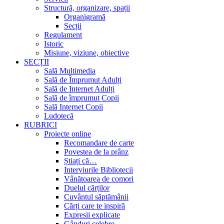
Structură, organizare, spații
Organigramă
Secții
Regulament
Istoric
Misiune, viziune, obiective
SECȚII
Sală Multimedia
Sală de Împrumut Adulți
Sală de Internet Adulți
Sală de împrumut Copii
Sală Internet Copii
Ludotecă
RUBRICI
Proiecte online
Recomandare de carte
Povestea de la prânz
Știați că…
Interviurile Bibliotecii
Vânătoarea de comori
Duelul cărților
Cuvântul săptămânii
Cărți care te inspiră
Expresii explicate
Gânduri celebre