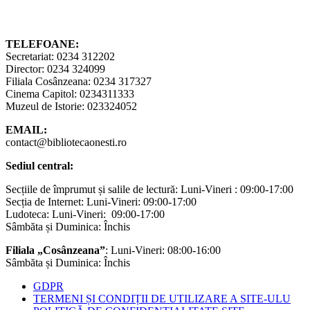
TELEFOANE:
Secretariat: 0234 312202
Director: 0234 324099
Filiala Cosânzeana: 0234 317327
Cinema Capitol: 0234311333
Muzeul de Istorie: 023324052
EMAIL:
contact@bibliotecaonesti.ro
Sediul central:
Secțiile de împrumut și salile de lectură: Luni-Vineri : 09:00-17:00
Secția de Internet: Luni-Vineri: 09:00-17:00
Ludoteca: Luni-Vineri: 09:00-17:00
Sâmbăta și Duminica: Închis
Filiala „Cosânzeana”
: Luni-Vineri: 08:00-16:00
Sâmbăta și Duminica: Închis
GDPR
TERMENI ȘI CONDIȚII DE UTILIZARE A SITE-ULU