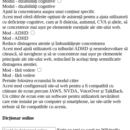
Modul - dizabilități cognitive
Modul - dizabilități cognitive
Ajută la concentrarea asupra unui conținut specific
Acest mod oferă diferite opțiuni de asistență pentru a ajuta utilizatorii
cu deficiențe cognitive, cum ar fi dislexia, autismul, CVA și altele, să
se concentreze mai ușor pe elementele esențiale ale site-ului web.
Mod - ADHD
Mod - ADHD
Reduce distragerea atentie și îmbunătățește concentrarea
Acest mod ajută utilizatorii cu tulburări ADHD și neurodezvoltare să
citească, să navigheze și să se concentreze mai ușor pe elementele
principale ale site-ului web, reducând în același timp semnificativ
distragerea atentiei.
Mod - fără vedere
Mod - fără vedere
Permite folosirea ecranului în modul citire
Acest mod configurează site-ul web pentru a fi compatibil cu
cititoare de ecran precum JAWS, NVDA, VoiceOver și TalkBack.
Un cititor de ecran este un software pentru utilizatorii nevăzători
care este instalat pe un computer și smartphone, iar site-urile web
trebuie să fie compatibile cu acesta.
Dicționar online
Scrie ce vrei sa cauți pe Wikipedia