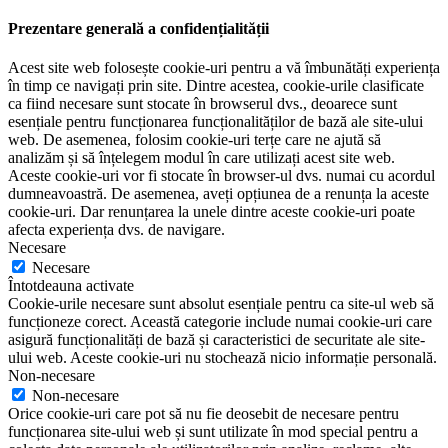
Prezentare generală a confidențialității
Acest site web folosește cookie-uri pentru a vă îmbunătăți experiența
în timp ce navigați prin site. Dintre acestea, cookie-urile clasificate
ca fiind necesare sunt stocate în browserul dvs., deoarece sunt
esențiale pentru funcționarea funcționalităților de bază ale site-ului
web. De asemenea, folosim cookie-uri terțe care ne ajută să
analizăm și să înțelegem modul în care utilizați acest site web.
Aceste cookie-uri vor fi stocate în browser-ul dvs. numai cu acordul
dumneavoastră. De asemenea, aveți opțiunea de a renunța la aceste
cookie-uri. Dar renunțarea la unele dintre aceste cookie-uri poate
afecta experiența dvs. de navigare.
Necesare
Necesare
Întotdeauna activate
Cookie-urile necesare sunt absolut esențiale pentru ca site-ul web să
funcționeze corect. Această categorie include numai cookie-uri care
asigură funcționalități de bază și caracteristici de securitate ale site-
ului web. Aceste cookie-uri nu stochează nicio informație personală.
Non-necesare
Non-necesare
Orice cookie-uri care pot să nu fie deosebit de necesare pentru
funcționarea site-ului web și sunt utilizate în mod special pentru a