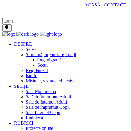
HUB CULTURAL ZONAL
ACASĂ
|
CONTACT
Youtube
Instagram
Facebook
DESPRE
Servicii
Structură, organizare, spații
Organigramă
Secții
Regulament
Istoric
Misiune, viziune, obiective
SECȚII
Sală Multimedia
Sală de Împrumut Adulți
Sală de Internet Adulți
Sală de împrumut Copii
Sală Internet Copii
Ludotecă
RUBRICI
Proiecte online