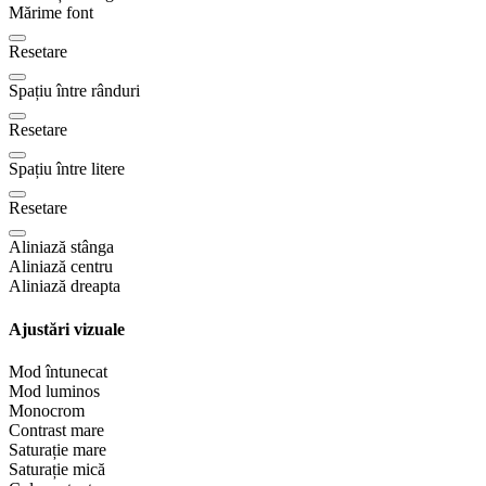
Mărime font
Resetare
Spațiu între rânduri
Resetare
Spațiu între litere
Resetare
Aliniază stânga
Aliniază centru
Aliniază dreapta
Ajustări vizuale
Mod întunecat
Mod luminos
Monocrom
Contrast mare
Saturație mare
Saturație mică