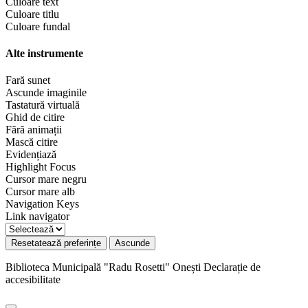
Culoare text
Culoare titlu
Culoare fundal
Alte instrumente
Fară sunet
Ascunde imaginile
Tastatură virtuală
Ghid de citire
Fără animații
Mască citire
Evidențiază
Highlight Focus
Cursor mare negru
Cursor mare alb
Navigation Keys
Link navigator
Resetatează preferințe
Ascunde
Biblioteca Municipală "Radu Rosetti" Onești
Declarație de
accesibilitate