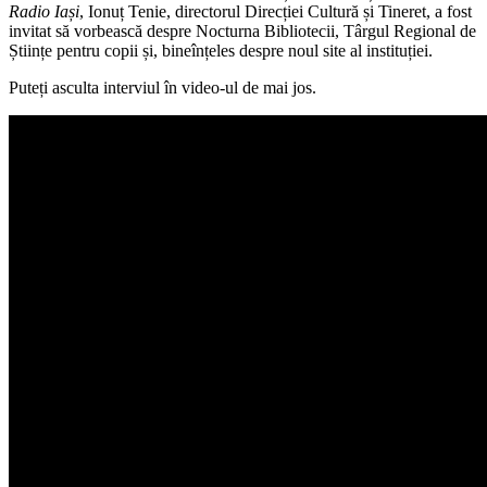
Radio Iași
, Ionuț Tenie, directorul Direcției Cultură și Tineret, a fost
invitat să vorbească despre Nocturna Bibliotecii, Târgul Regional de
Științe pentru copii și, bineînțeles despre noul site al instituției.
Puteți asculta interviul în video-ul de mai jos.