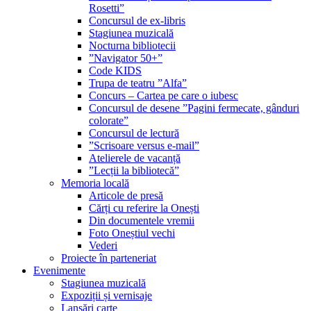
Rosetti”
Concursul de ex-libris
Stagiunea muzicală
Nocturna bibliotecii
”Navigator 50+”
Code KIDS
Trupa de teatru ”Alfa”
Concurs – Cartea pe care o iubesc
Concursul de desene ”Pagini fermecate, gânduri
colorate”
Concursul de lectură
”Scrisoare versus e-mail”
Atelierele de vacanță
”Lecții la bibliotecă”
Memoria locală
Articole de presă
Cărți cu referire la Onești
Din documentele vremii
Foto Oneștiul vechi
Vederi
Proiecte în parteneriat
Evenimente
Stagiunea muzicală
Expoziții și vernisaje
Lansări carte