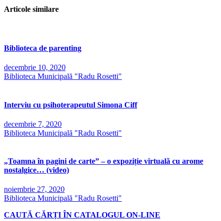
Articole similare
Biblioteca de parenting
decembrie 10, 2020
Biblioteca Municipală "Radu Rosetti"
Interviu cu psihoterapeutul Simona Ciff
decembrie 7, 2020
Biblioteca Municipală "Radu Rosetti"
„Toamna în pagini de carte” – o expoziție virtuală cu arome
nostalgice… (video)
noiembrie 27, 2020
Biblioteca Municipală "Radu Rosetti"
CAUTĂ CĂRȚI ÎN CATALOGUL ON-LINE