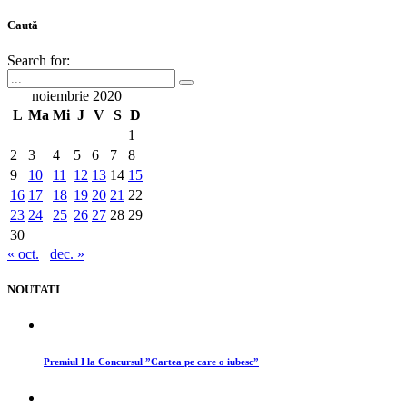
Caută
Search for:
noiembrie 2020
L
Ma
Mi
J
V
S
D
1
2
3
4
5
6
7
8
9
10
11
12
13
14
15
16
17
18
19
20
21
22
23
24
25
26
27
28
29
30
« oct.
dec. »
NOUTATI
Premiul I la Concursul ”Cartea pe care o iubesc”