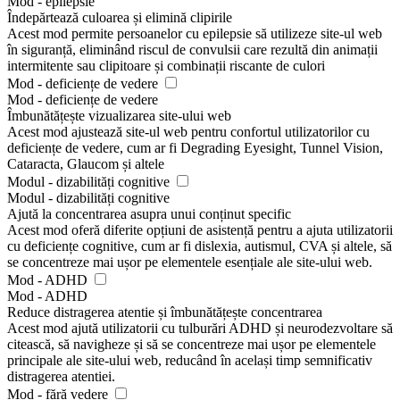
Mod - epilepsie
Îndepărtează culoarea și elimină clipirile
Acest mod permite persoanelor cu epilepsie să utilizeze site-ul web
în siguranță, eliminând riscul de convulsii care rezultă din animații
intermitente sau clipitoare și combinații riscante de culori
Mod - deficiențe de vedere
Mod - deficiențe de vedere
Îmbunătățește vizualizarea site-ului web
Acest mod ajustează site-ul web pentru confortul utilizatorilor cu
deficiențe de vedere, cum ar fi Degrading Eyesight, Tunnel Vision,
Cataracta, Glaucom și altele
Modul - dizabilități cognitive
Modul - dizabilități cognitive
Ajută la concentrarea asupra unui conținut specific
Acest mod oferă diferite opțiuni de asistență pentru a ajuta utilizatorii
cu deficiențe cognitive, cum ar fi dislexia, autismul, CVA și altele, să
se concentreze mai ușor pe elementele esențiale ale site-ului web.
Mod - ADHD
Mod - ADHD
Reduce distragerea atentie și îmbunătățește concentrarea
Acest mod ajută utilizatorii cu tulburări ADHD și neurodezvoltare să
citească, să navigheze și să se concentreze mai ușor pe elementele
principale ale site-ului web, reducând în același timp semnificativ
distragerea atentiei.
Mod - fără vedere