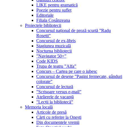
LIKE pentru gramatică
Poezie pentru suflet
Editoriale
Filiala Cosânzeana
Proiectele bibliotecii
Concursul național de proză scurtă ”Radu
Rosetti”
Concursul de ex-libris
Stagiunea muzicală
Nocturna bibliotecii
”Navigator 50+”
Code KIDS
Trupa de teatru ”Alfa”
Concurs – Cartea pe care o iubesc
Concursul de desene ”Pagini fermecate, gânduri
colorate”
Concursul de lectură
”Scrisoare versus e-mail”
Atelierele de vacanță
”Lecții la bibliotecă”
Memoria locală
Articole de presă
Cărți cu referire la Onești
Din documentele vremii