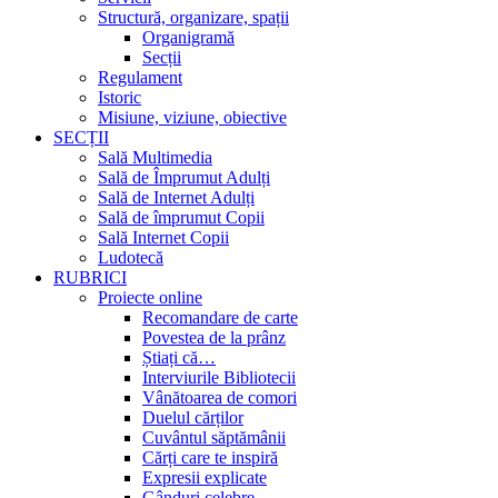
Structură, organizare, spații
Organigramă
Secții
Regulament
Istoric
Misiune, viziune, obiective
SECȚII
Sală Multimedia
Sală de Împrumut Adulți
Sală de Internet Adulți
Sală de împrumut Copii
Sală Internet Copii
Ludotecă
RUBRICI
Proiecte online
Recomandare de carte
Povestea de la prânz
Știați că…
Interviurile Bibliotecii
Vânătoarea de comori
Duelul cărților
Cuvântul săptămânii
Cărți care te inspiră
Expresii explicate
Gânduri celebre