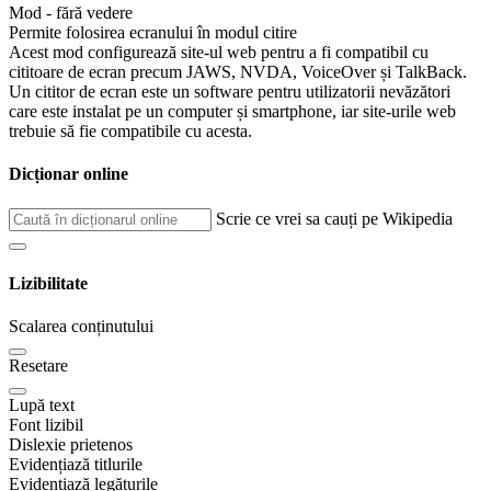
Mod - fără vedere
Permite folosirea ecranului în modul citire
Acest mod configurează site-ul web pentru a fi compatibil cu
cititoare de ecran precum JAWS, NVDA, VoiceOver și TalkBack.
Un cititor de ecran este un software pentru utilizatorii nevăzători
care este instalat pe un computer și smartphone, iar site-urile web
trebuie să fie compatibile cu acesta.
Dicționar online
Scrie ce vrei sa cauți pe Wikipedia
Lizibilitate
Scalarea conținutului
Resetare
Lupă text
Font lizibil
Dislexie prietenos
Evidențiază titlurile
Evidențiază legăturile