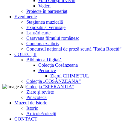
Foto Oneștiul vechi
Vederi
Proiecte în parteneriat
Evenimente
Stagiunea muzicală
Expoziții și vernisaje
Lansări carte
Caravana filmului românesc
Concurs ex-libris
Concursul național de proză scurtă ”Radu Rosetti”
COLECŢII
Biblioteca Digitală
Colecţia Cosânzeana
Periodice
Ziarul CHIMISTUL
Colecția „COSÂNZEANA”
Colecția ”SPERANȚIA”
Ziare și reviste
Pinacoteca
Muzeul de Istorie
Istoric
Articole/colecții
CONTACT