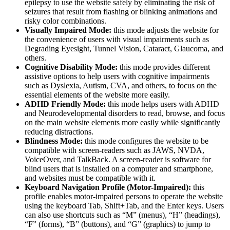
epilepsy to use the website safely by eliminating the risk of
seizures that result from flashing or blinking animations and
risky color combinations.
Visually Impaired Mode:
this mode adjusts the website for
the convenience of users with visual impairments such as
Degrading Eyesight, Tunnel Vision, Cataract, Glaucoma, and
others.
Cognitive Disability Mode:
this mode provides different
assistive options to help users with cognitive impairments
such as Dyslexia, Autism, CVA, and others, to focus on the
essential elements of the website more easily.
ADHD Friendly Mode:
this mode helps users with ADHD
and Neurodevelopmental disorders to read, browse, and focus
on the main website elements more easily while significantly
reducing distractions.
Blindness Mode:
this mode configures the website to be
compatible with screen-readers such as JAWS, NVDA,
VoiceOver, and TalkBack. A screen-reader is software for
blind users that is installed on a computer and smartphone,
and websites must be compatible with it.
Keyboard Navigation Profile (Motor-Impaired):
this
profile enables motor-impaired persons to operate the website
using the keyboard Tab, Shift+Tab, and the Enter keys. Users
can also use shortcuts such as “M” (menus), “H” (headings),
“F” (forms), “B” (buttons), and “G” (graphics) to jump to