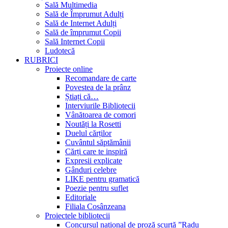
Sală Multimedia
Sală de Împrumut Adulți
Sală de Internet Adulți
Sală de împrumut Copii
Sală Internet Copii
Ludotecă
RUBRICI
Proiecte online
Recomandare de carte
Povestea de la prânz
Știați că…
Interviurile Bibliotecii
Vânătoarea de comori
Noutăți la Rosetti
Duelul cărților
Cuvântul săptămânii
Cărți care te inspiră
Expresii explicate
Gânduri celebre
LIKE pentru gramatică
Poezie pentru suflet
Editoriale
Filiala Cosânzeana
Proiectele bibliotecii
Concursul național de proză scurtă ”Radu