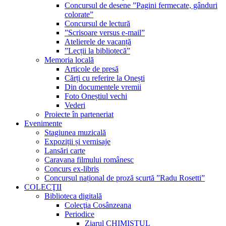
Concursul de desene ”Pagini fermecate, gânduri
colorate”
Concursul de lectură
”Scrisoare versus e-mail”
Atelierele de vacanță
”Lecții la bibliotecă”
Memoria locală
Articole de presă
Cărți cu referire la Onești
Din documentele vremii
Foto Oneștiul vechi
Vederi
Proiecte în parteneriat
Evenimente
Stagiunea muzicală
Expoziții și vernisaje
Lansări carte
Caravana filmului românesc
Concurs ex-libris
Concursul național de proză scurtă ”Radu Rosetti”
COLECŢII
Biblioteca digitală
Colecţia Cosânzeana
Periodice
Ziarul CHIMISTUL