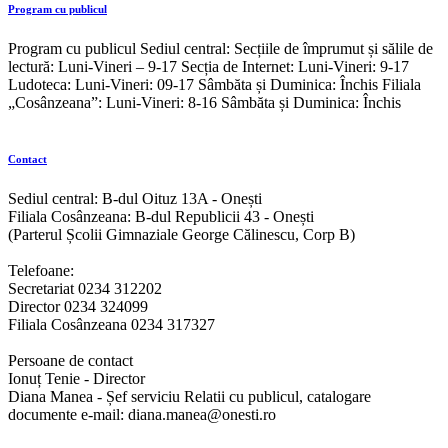
Program cu publicul
Program cu publicul Sediul central: Secțiile de împrumut și sălile de
lectură: Luni-Vineri – 9-17 Secția de Internet: Luni-Vineri: 9-17
Ludoteca: Luni-Vineri: 09-17 Sâmbăta și Duminica: Închis Filiala
„Cosânzeana”: Luni-Vineri: 8-16 Sâmbăta și Duminica: Închis
Contact
Sediul central: B-dul Oituz 13A - Onești
Filiala Cosânzeana: B-dul Republicii 43 - Onești
(Parterul Școlii Gimnaziale George Călinescu, Corp B)
Telefoane:
Secretariat 0234 312202
Director 0234 324099
Filiala Cosânzeana 0234 317327
Persoane de contact
Ionuț Tenie - Director
Diana Manea - Șef serviciu Relatii cu publicul, catalogare
documente e-mail: diana.manea@onesti.ro