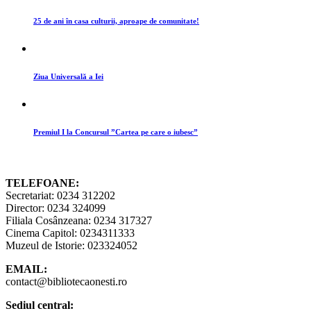
25 de ani în casa culturii, aproape de comunitate!
Ziua Universală a Iei
Premiul I la Concursul ”Cartea pe care o iubesc”
TELEFOANE:
Secretariat: 0234 312202
Director: 0234 324099
Filiala Cosânzeana: 0234 317327
Cinema Capitol: 0234311333
Muzeul de Istorie: 023324052
EMAIL:
contact@bibliotecaonesti.ro
Sediul central: