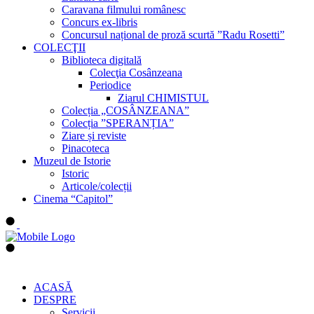
Caravana filmului românesc
Concurs ex-libris
Concursul național de proză scurtă ”Radu Rosetti”
COLECŢII
Biblioteca digitală
Colecţia Cosânzeana
Periodice
Ziarul CHIMISTUL
Colecția „COSÂNZEANA”
Colecția ”SPERANȚIA”
Ziare și reviste
Pinacoteca
Muzeul de Istorie
Istoric
Articole/colecții
Cinema “Capitol”
ACASĂ
DESPRE
Servicii