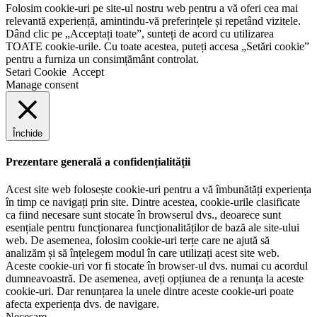
Folosim cookie-uri pe site-ul nostru web pentru a vă oferi cea mai
relevantă experiență, amintindu-vă preferințele și repetând vizitele.
Dând clic pe „Acceptați toate”, sunteți de acord cu utilizarea
TOATE cookie-urile. Cu toate acestea, puteți accesa „Setări cookie”
pentru a furniza un consimțământ controlat.
Setari Cookie
Accept
Manage consent
Închide
Prezentare generală a confidențialității
Acest site web folosește cookie-uri pentru a vă îmbunătăți experiența
în timp ce navigați prin site. Dintre acestea, cookie-urile clasificate
ca fiind necesare sunt stocate în browserul dvs., deoarece sunt
esențiale pentru funcționarea funcționalităților de bază ale site-ului
web. De asemenea, folosim cookie-uri terțe care ne ajută să
analizăm și să înțelegem modul în care utilizați acest site web.
Aceste cookie-uri vor fi stocate în browser-ul dvs. numai cu acordul
dumneavoastră. De asemenea, aveți opțiunea de a renunța la aceste
cookie-uri. Dar renunțarea la unele dintre aceste cookie-uri poate
afecta experiența dvs. de navigare.
Necesare