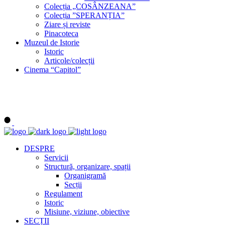
Colecția „COSÂNZEANA”
Colecția ”SPERANȚIA”
Ziare și reviste
Pinacoteca
Muzeul de Istorie
Istoric
Articole/colecții
Cinema “Capitol”
DESPRE
Servicii
Structură, organizare, spații
Organigramă
Secții
Regulament
Istoric
Misiune, viziune, obiective
SECȚII