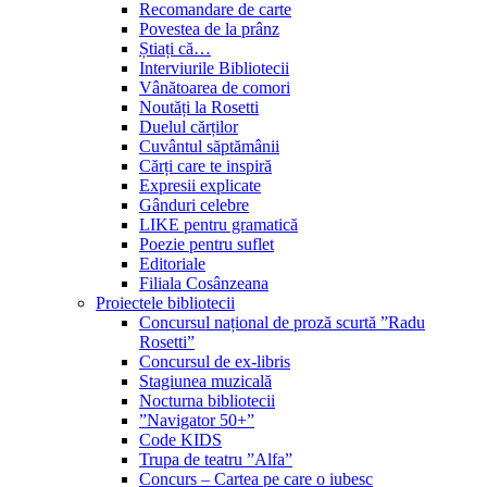
Recomandare de carte
Povestea de la prânz
Știați că…
Interviurile Bibliotecii
Vânătoarea de comori
Noutăți la Rosetti
Duelul cărților
Cuvântul săptămânii
Cărți care te inspiră
Expresii explicate
Gânduri celebre
LIKE pentru gramatică
Poezie pentru suflet
Editoriale
Filiala Cosânzeana
Proiectele bibliotecii
Concursul național de proză scurtă ”Radu
Rosetti”
Concursul de ex-libris
Stagiunea muzicală
Nocturna bibliotecii
”Navigator 50+”
Code KIDS
Trupa de teatru ”Alfa”
Concurs – Cartea pe care o iubesc