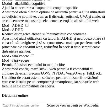
Modul - dizabilități cognitive
Ajută la concentrarea asupra unui conținut specific
Acest mod oferă diferite opțiuni de asistență pentru a ajuta utilizatorii
cu deficiențe cognitive, cum ar fi dislexia, autismul, CVA și altele, să
se concentreze mai ușor pe elementele esențiale ale site-ului web.
Mod - ADHD
Mod - ADHD
Reduce distragerea atentie și îmbunătățește concentrarea
Acest mod ajută utilizatorii cu tulburări ADHD și neurodezvoltare să
citească, să navigheze și să se concentreze mai ușor pe elementele
principale ale site-ului web, reducând în același timp semnificativ
distragerea atentiei.
Mod - fără vedere
Mod - fără vedere
Permite folosirea ecranului în modul citire
Acest mod configurează site-ul web pentru a fi compatibil cu
cititoare de ecran precum JAWS, NVDA, VoiceOver și TalkBack.
Un cititor de ecran este un software pentru utilizatorii nevăzători
care este instalat pe un computer și smartphone, iar site-urile web
trebuie să fie compatibile cu acesta.
Dicționar online
Scrie ce vrei sa cauți pe Wikipedia