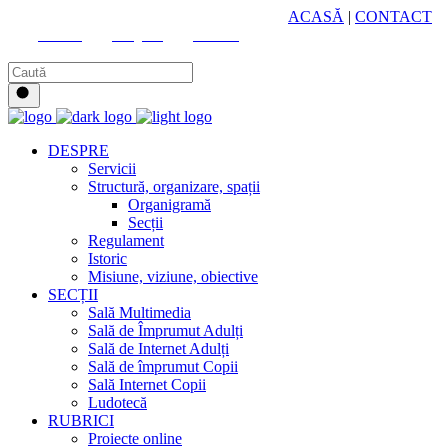
HUB CULTURAL ZONAL
ACASĂ
|
CONTACT
Youtube
Instagram
Facebook
DESPRE
Servicii
Structură, organizare, spații
Organigramă
Secții
Regulament
Istoric
Misiune, viziune, obiective
SECȚII
Sală Multimedia
Sală de Împrumut Adulți
Sală de Internet Adulți
Sală de împrumut Copii
Sală Internet Copii
Ludotecă
RUBRICI
Proiecte online