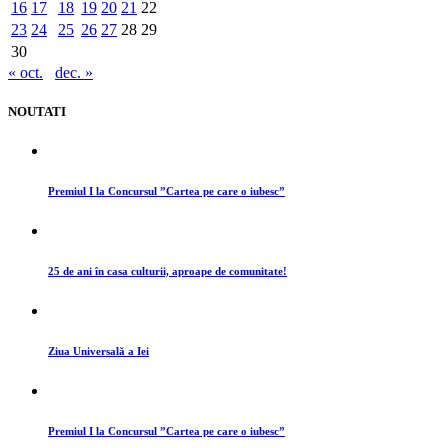
16
17
18
19
20
21
22
23
24
25
26
27
28
29
30
« oct.
dec. »
NOUTATI
Premiul I la Concursul ”Cartea pe care o iubesc”
25 de ani în casa culturii, aproape de comunitate!
Ziua Universală a Iei
Premiul I la Concursul ”Cartea pe care o iubesc”