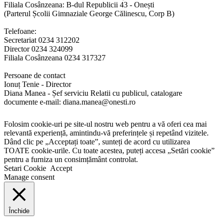
Filiala Cosânzeana: B-dul Republicii 43 - Onești
(Parterul Școlii Gimnaziale George Călinescu, Corp B)
Telefoane:
Secretariat 0234 312202
Director 0234 324099
Filiala Cosânzeana 0234 317327
Persoane de contact
Ionuț Tenie - Director
Diana Manea - Șef serviciu Relatii cu publicul, catalogare
documente e-mail: diana.manea@onesti.ro
Folosim cookie-uri pe site-ul nostru web pentru a vă oferi cea mai
relevantă experiență, amintindu-vă preferințele și repetând vizitele.
Dând clic pe „Acceptați toate”, sunteți de acord cu utilizarea
TOATE cookie-urile. Cu toate acestea, puteți accesa „Setări cookie”
pentru a furniza un consimțământ controlat.
Setari Cookie
Accept
Manage consent
Închide