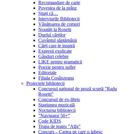
Recomandare de carte
Povestea de la prânz
Știați că…
Interviurile Bibliotecii
Vânătoarea de comori
Noutăți la Rosetti
Duelul cărților
Cuvântul săptămânii
Cărți care te inspiră
Expresii explicate
Gânduri celebre
LIKE pentru gramatică
Poezie pentru suflet
Editoriale
Filiala Cosânzeana
Proiectele bibliotecii
Concursul național de proză scurtă ”Radu
Rosetti”
Concursul de ex-libris
Stagiunea muzicală
Nocturna bibliotecii
”Navigator 50+”
Code KIDS
Trupa de teatru ”Alfa”
Concurs – Cartea pe care o iubesc