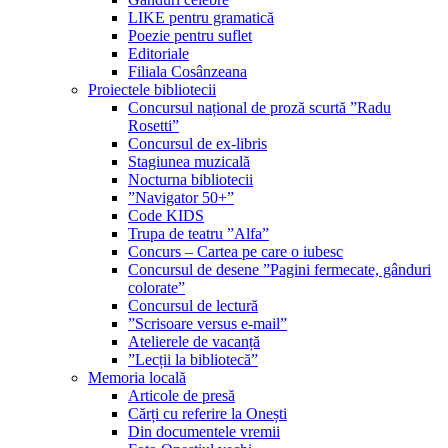
LIKE pentru gramatică
Poezie pentru suflet
Editoriale
Filiala Cosânzeana
Proiectele bibliotecii
Concursul național de proză scurtă ”Radu
Rosetti”
Concursul de ex-libris
Stagiunea muzicală
Nocturna bibliotecii
”Navigator 50+”
Code KIDS
Trupa de teatru ”Alfa”
Concurs – Cartea pe care o iubesc
Concursul de desene ”Pagini fermecate, gânduri
colorate”
Concursul de lectură
”Scrisoare versus e-mail”
Atelierele de vacanță
”Lecții la bibliotecă”
Memoria locală
Articole de presă
Cărți cu referire la Onești
Din documentele vremii