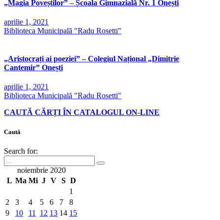
„Magia Poveștilor” – Școala Gimnazială Nr. 1 Onești
aprilie 1, 2021
Biblioteca Municipală "Radu Rosetti"
„Aristocrați ai poeziei” – Colegiul Național „Dimitrie
Cantemir” Onești
aprilie 1, 2021
Biblioteca Municipală "Radu Rosetti"
CAUTĂ CĂRȚI ÎN CATALOGUL ON-LINE
Caută
Search for:
noiembrie 2020
L
Ma
Mi
J
V
S
D
1
2
3
4
5
6
7
8
9
10
11
12
13
14
15