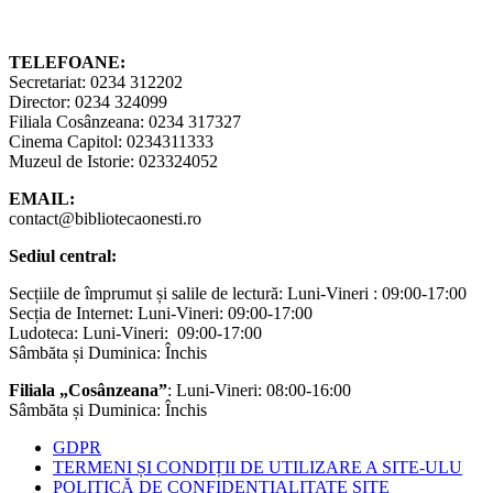
TELEFOANE:
Secretariat: 0234 312202
Director: 0234 324099
Filiala Cosânzeana: 0234 317327
Cinema Capitol: 0234311333
Muzeul de Istorie: 023324052
EMAIL:
contact@bibliotecaonesti.ro
Sediul central:
Secțiile de împrumut și salile de lectură: Luni-Vineri : 09:00-17:00
Secția de Internet: Luni-Vineri: 09:00-17:00
Ludoteca: Luni-Vineri: 09:00-17:00
Sâmbăta și Duminica: Închis
Filiala „Cosânzeana”
: Luni-Vineri: 08:00-16:00
Sâmbăta și Duminica: Închis
GDPR
TERMENI ȘI CONDIȚII DE UTILIZARE A SITE-ULU
POLITICĂ DE CONFIDENȚIALITATE SITE