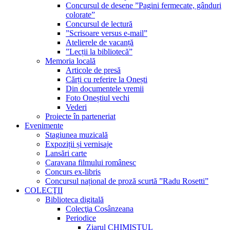
Concursul de desene ”Pagini fermecate, gânduri
colorate”
Concursul de lectură
”Scrisoare versus e-mail”
Atelierele de vacanță
”Lecții la bibliotecă”
Memoria locală
Articole de presă
Cărți cu referire la Onești
Din documentele vremii
Foto Oneștiul vechi
Vederi
Proiecte în parteneriat
Evenimente
Stagiunea muzicală
Expoziții și vernisaje
Lansări carte
Caravana filmului românesc
Concurs ex-libris
Concursul național de proză scurtă ”Radu Rosetti”
COLECŢII
Biblioteca digitală
Colecţia Cosânzeana
Periodice
Ziarul CHIMISTUL