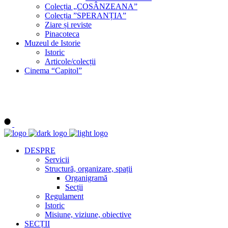
Colecția „COSÂNZEANA”
Colecția ”SPERANȚIA”
Ziare și reviste
Pinacoteca
Muzeul de Istorie
Istoric
Articole/colecții
Cinema “Capitol”
DESPRE
Servicii
Structură, organizare, spații
Organigramă
Secții
Regulament
Istoric
Misiune, viziune, obiective
SECȚII