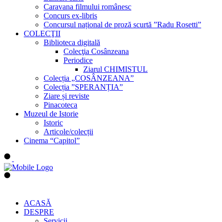
Caravana filmului românesc
Concurs ex-libris
Concursul național de proză scurtă ”Radu Rosetti”
COLECŢII
Biblioteca digitală
Colecţia Cosânzeana
Periodice
Ziarul CHIMISTUL
Colecția „COSÂNZEANA”
Colecția ”SPERANȚIA”
Ziare și reviste
Pinacoteca
Muzeul de Istorie
Istoric
Articole/colecții
Cinema “Capitol”
ACASĂ
DESPRE
Servicii