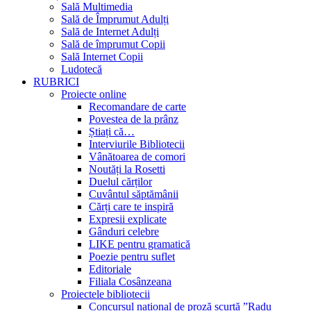
Sală Multimedia
Sală de Împrumut Adulți
Sală de Internet Adulți
Sală de împrumut Copii
Sală Internet Copii
Ludotecă
RUBRICI
Proiecte online
Recomandare de carte
Povestea de la prânz
Știați că…
Interviurile Bibliotecii
Vânătoarea de comori
Noutăți la Rosetti
Duelul cărților
Cuvântul săptămânii
Cărți care te inspiră
Expresii explicate
Gânduri celebre
LIKE pentru gramatică
Poezie pentru suflet
Editoriale
Filiala Cosânzeana
Proiectele bibliotecii
Concursul național de proză scurtă ”Radu