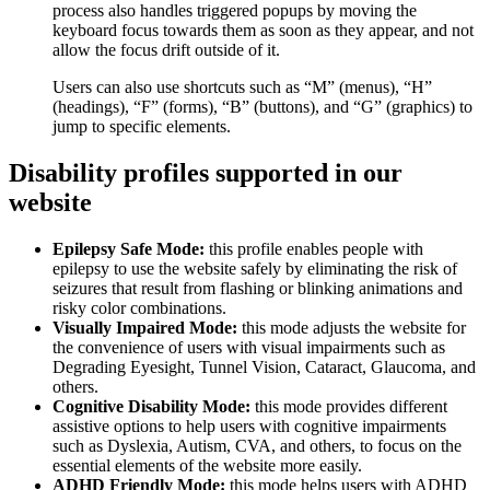
process also handles triggered popups by moving the
keyboard focus towards them as soon as they appear, and not
allow the focus drift outside of it.
Users can also use shortcuts such as “M” (menus), “H”
(headings), “F” (forms), “B” (buttons), and “G” (graphics) to
jump to specific elements.
Disability profiles supported in our
website
Epilepsy Safe Mode:
this profile enables people with
epilepsy to use the website safely by eliminating the risk of
seizures that result from flashing or blinking animations and
risky color combinations.
Visually Impaired Mode:
this mode adjusts the website for
the convenience of users with visual impairments such as
Degrading Eyesight, Tunnel Vision, Cataract, Glaucoma, and
others.
Cognitive Disability Mode:
this mode provides different
assistive options to help users with cognitive impairments
such as Dyslexia, Autism, CVA, and others, to focus on the
essential elements of the website more easily.
ADHD Friendly Mode:
this mode helps users with ADHD