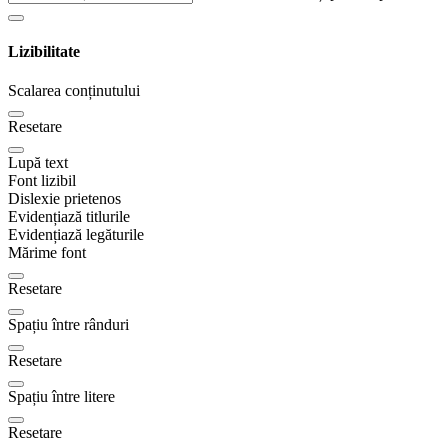
Lizibilitate
Scalarea conținutului
Resetare
Lupă text
Font lizibil
Dislexie prietenos
Evidențiază titlurile
Evidențiază legăturile
Mărime font
Resetare
Spațiu între rânduri
Resetare
Spațiu între litere
Resetare