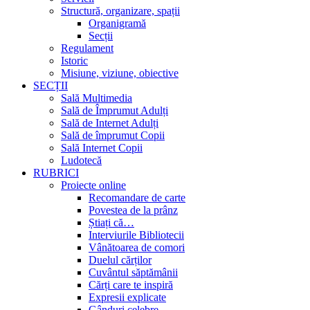
Structură, organizare, spații
Organigramă
Secții
Regulament
Istoric
Misiune, viziune, obiective
SECȚII
Sală Multimedia
Sală de Împrumut Adulți
Sală de Internet Adulți
Sală de împrumut Copii
Sală Internet Copii
Ludotecă
RUBRICI
Proiecte online
Recomandare de carte
Povestea de la prânz
Știați că…
Interviurile Bibliotecii
Vânătoarea de comori
Duelul cărților
Cuvântul săptămânii
Cărți care te inspiră
Expresii explicate
Gânduri celebre