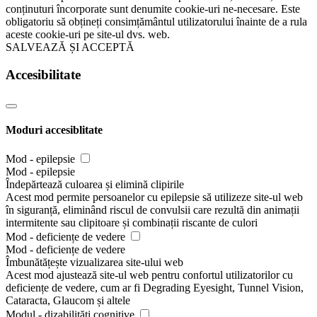
conținuturi încorporate sunt denumite cookie-uri ne-necesare. Este
obligatoriu să obțineți consimțământul utilizatorului înainte de a rula
aceste cookie-uri pe site-ul dvs. web.
SALVEAZĂ ȘI ACCEPTĂ
Accesibilitate
Moduri accesiblitate
Mod - epilepsie
Mod - epilepsie
Îndepărtează culoarea și elimină clipirile
Acest mod permite persoanelor cu epilepsie să utilizeze site-ul web
în siguranță, eliminând riscul de convulsii care rezultă din animații
intermitente sau clipitoare și combinații riscante de culori
Mod - deficiențe de vedere
Mod - deficiențe de vedere
Îmbunătățește vizualizarea site-ului web
Acest mod ajustează site-ul web pentru confortul utilizatorilor cu
deficiențe de vedere, cum ar fi Degrading Eyesight, Tunnel Vision,
Cataracta, Glaucom și altele
Modul - dizabilități cognitive