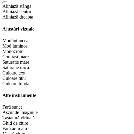
Aliniază stânga
Aliniază centru
Aliniază dreapta
Ajustări vizuale
Mod întunecat
Mod luminos
Monocrom
Contrast mare
Saturație mare
Saturație mică
Culoare text
Culoare titlu
Culoare fundal
Alte instrumente
Fară sunet
Ascunde imaginile
Tastatură virtuală
Ghid de citire
Fără animații
Mască citire