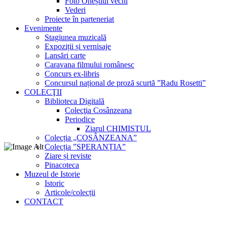
Foto Oneștiul vechi
Vederi
Proiecte în parteneriat
Evenimente
Stagiunea muzicală
Expoziții și vernisaje
Lansări carte
Caravana filmului românesc
Concurs ex-libris
Concursul național de proză scurtă ”Radu Rosetti”
COLECŢII
Biblioteca Digitală
Colecţia Cosânzeana
Periodice
Ziarul CHIMISTUL
Colecția „COSÂNZEANA”
Colecția ”SPERANȚIA”
Ziare și reviste
Pinacoteca
Muzeul de Istorie
Istoric
Articole/colecții
CONTACT