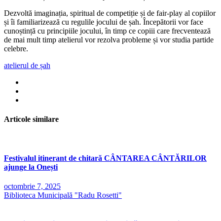
Dezvoltă imaginația, spiritual de competiție și de fair-play al copiilor
și îi familiarizează cu regulile jocului de șah. Începătorii vor face
cunoștință cu principiile jocului, în timp ce copiii care frecventează
de mai mult timp atelierul vor rezolva probleme și vor studia partide
celebre.
atelierul de șah
Articole similare
Festivalul itinerant de chitară CÂNTAREA CÂNTĂRILOR
ajunge la Onești
octombrie 7, 2025
Biblioteca Municipală "Radu Rosetti"