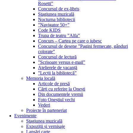
Rosetti”
Concursul de ex-libris
Stagiunea muzicală
Nocturna bibliotecii
”Navigator 50+”
Code KIDS
Trupa de teatru ”Alfa”
Concurs – Cartea pe care o iubesc
Concursul de desene ”Pagini fermecate, gânduri
colorate”
Concursul de lectură
”Scrisoare versus e-mail”
Atelierele de vacanță
”Lecții la bibliotecă”
Memoria locală
Articole de presă
Cărți cu referire la Onești
Din documentele vremii
Foto Oneștiul vechi
Vederi
Proiecte în parteneriat
Evenimente
Stagiunea muzicală
Expoziții și vernisaje
Lansări carte