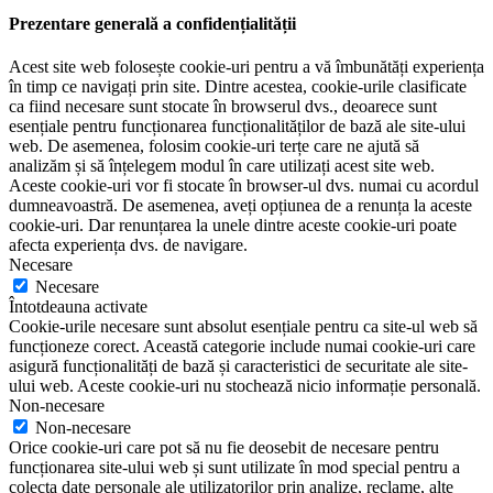
Prezentare generală a confidențialității
Acest site web folosește cookie-uri pentru a vă îmbunătăți experiența
în timp ce navigați prin site. Dintre acestea, cookie-urile clasificate
ca fiind necesare sunt stocate în browserul dvs., deoarece sunt
esențiale pentru funcționarea funcționalităților de bază ale site-ului
web. De asemenea, folosim cookie-uri terțe care ne ajută să
analizăm și să înțelegem modul în care utilizați acest site web.
Aceste cookie-uri vor fi stocate în browser-ul dvs. numai cu acordul
dumneavoastră. De asemenea, aveți opțiunea de a renunța la aceste
cookie-uri. Dar renunțarea la unele dintre aceste cookie-uri poate
afecta experiența dvs. de navigare.
Necesare
Necesare
Întotdeauna activate
Cookie-urile necesare sunt absolut esențiale pentru ca site-ul web să
funcționeze corect. Această categorie include numai cookie-uri care
asigură funcționalități de bază și caracteristici de securitate ale site-
ului web. Aceste cookie-uri nu stochează nicio informație personală.
Non-necesare
Non-necesare
Orice cookie-uri care pot să nu fie deosebit de necesare pentru
funcționarea site-ului web și sunt utilizate în mod special pentru a
colecta date personale ale utilizatorilor prin analize, reclame, alte