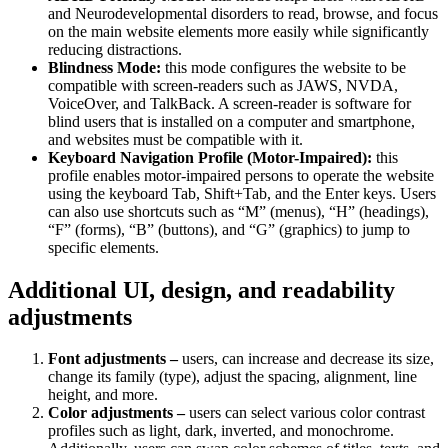
and Neurodevelopmental disorders to read, browse, and focus
on the main website elements more easily while significantly
reducing distractions.
Blindness Mode:
this mode configures the website to be
compatible with screen-readers such as JAWS, NVDA,
VoiceOver, and TalkBack. A screen-reader is software for
blind users that is installed on a computer and smartphone,
and websites must be compatible with it.
Keyboard Navigation Profile (Motor-Impaired):
this
profile enables motor-impaired persons to operate the website
using the keyboard Tab, Shift+Tab, and the Enter keys. Users
can also use shortcuts such as “M” (menus), “H” (headings),
“F” (forms), “B” (buttons), and “G” (graphics) to jump to
specific elements.
Additional UI, design, and readability
adjustments
Font adjustments –
users, can increase and decrease its size,
change its family (type), adjust the spacing, alignment, line
height, and more.
Color adjustments –
users can select various color contrast
profiles such as light, dark, inverted, and monochrome.